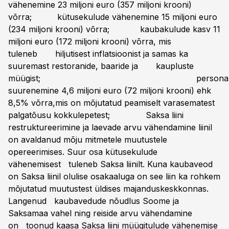
vähenemine 23 miljoni euro (357 miljoni krooni)
võrra; kütusekulude vähenemine 15 miljoni euro
(234 miljoni krooni) võrra; kaubakulude kasv 11
miljoni euro (172 miljoni krooni) võrra, mis
tuleneb hiljutisest inflatsioonist ja samas ka
suuremast restoranide, baaride ja kaupluste
müügist; personalikul
suurenemine 4,6 miljoni euro (72 miljoni krooni) ehk
8,5% võrra,mis on mõjutatud peamiselt varasematest
palgatõusu kokkulepetest; Saksa liini
restruktureerimine ja laevade arvu vähendamine liinil
on avaldanud mõju mitmetele muutustele
opereerimises. Suur osa kütusekulude
vähenemisest tuleneb Saksa liinilt. Kuna kaubaveod
on Saksa liinil olulise osakaaluga on see liin ka rohkem
mõjutatud muutustest üldises majanduskeskkonnas.
Langenud kaubavedude nõudlus Soome ja
Saksamaa vahel ning reiside arvu vähendamine
on toonud kaasa Saksa liini müügitulude vähenemise