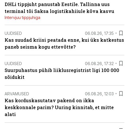
DHLi tippjuht panustab Eestile. Tallinna uus
terminal tõi Saksa logistikahiiule kõva kasvu
Intervjuu tippjuhiga
UUDISED
06.08.26, 17:35
Kas suudad kriisi peatada enne, kui üks katkestus
paneb seisma kogu ettevõtte?
UUDISED
06.08.26, 17:32
Suurpuhastus pühib liiklusregistrist ligi 100 000
sõidukit
ARVAMUSED
06.08.26, 12:03
Kas korduskasutatav pakend on ikka
keskkonnale parim? Uuring kinnitab, et mitte
alati