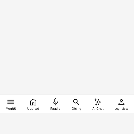
Menüü
Uudised
Raadio
Otsing
AI Chat
Logi sisse
Vana-Lõuna 39/1, 19094 Tallinn