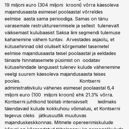
19 miljoni euro (304 miljoni krooni) võrra käesoleva
majandusaasta esimesel poolaastal võrreldes
eelmise aasta sama perioodiga. Samas on tänu
varasemale restruktureerimisele ja sellest tulenevalt
väiksemast kulubaasist Saksa liini segmendi tulemuse
kahanemine vähem tuntav. Arvestades asjaolu, et
kütusehinnad olid oluliselt kõrgematel tasemetel
eelmise majandusaasta teisel poolaastal ja eeldades
tänaste hinnatasemete püsimist on oodatav
kütusehindade langusest tulenev kulude vähenemine
veelgi suurem käesoleva majandusaasta teises
pooles. Kontserni
administratiivkulu vähenes esimesel poolaastal 6,4
miljoni euro (100 miljoni krooni) ehk 21.3% võrra.
Kontserni juhtkond töötab intensiivselt leidmaks
täiendavaid kulude kokkuhoiu võimalusi, et Kontserni
tegevus oleks jätkusuutlik muutuvas
majanduskeskkonnas. Mitmete opereerimiskulude