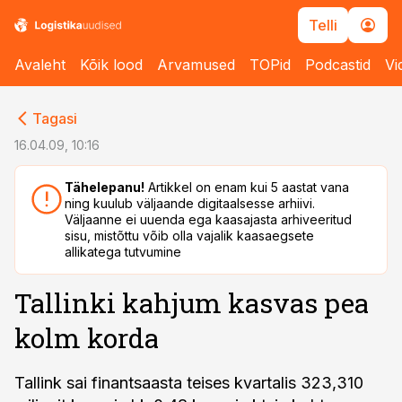
Telli
Avaleht
Kõik lood
Arvamused
TOPid
Podcastid
Vi
cebook
cebook
Tagasi
Twitter)
Twitter)
16.04.09, 10:16
kedIn
kedIn
Tähelepanu!
Artikkel on enam kui 5 aastat vana
ning kuulub väljaande digitaalsesse arhiivi.
ail
ail
Väljaanne ei uuenda ega kaasajasta arhiveeritud
sisu, mistõttu võib olla vajalik kaasaegsete
k
k
allikatega tutvumine
Tallinki kahjum kasvas pea
kolm korda
Tallink sai finantsaasta teises kvartalis 323,310