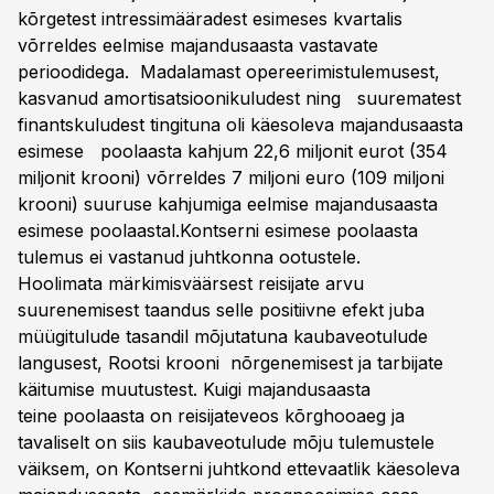
kõrgetest intressimääradest esimeses kvartalis
võrreldes eelmise majandusaasta vastavate
perioodidega. Madalamast opereerimistulemusest,
kasvanud amortisatsioonikuludest ning suurematest
finantskuludest tingituna oli käesoleva majandusaasta
esimese poolaasta kahjum 22,6 miljonit eurot (354
miljonit krooni) võrreldes 7 miljoni euro (109 miljoni
krooni) suuruse kahjumiga eelmise majandusaasta
esimese poolaastal.Kontserni esimese poolaasta
tulemus ei vastanud juhtkonna ootustele.
Hoolimata märkimisväärsest reisijate arvu
suurenemisest taandus selle positiivne efekt juba
müügitulude tasandil mõjutatuna kaubaveotulude
langusest, Rootsi krooni nõrgenemisest ja tarbijate
käitumise muutustest. Kuigi majandusaasta
teine poolaasta on reisijateveos kõrghooaeg ja
tavaliselt on siis kaubaveotulude mõju tulemustele
väiksem, on Kontserni juhtkond ettevaatlik käesoleva