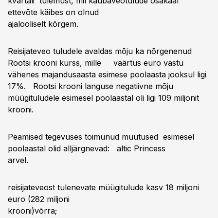
kvartali tulemust, mil kaubaveotulude osakaal
ettevõte käibes on olnud
ajalooliselt kõrg
Reisijateveo tuludele avaldas mõju ka nõrgenenud
Rootsi krooni kurss, mille väärtus euro vastu
vähenes majandusaasta esimese poolaasta jooksul ligi
17%. Rootsi krooni languse negatiivne mõju
müügituludele esimesel poolaastal oli ligi 109 miljonit
krooni.
Peamised tegevuses toimunud muutused esimesel
poolaastal olid alljärgnevad: altic Princess
arvel.
reisijateveost tulenevate müügitulude kasv 18 miljoni
euro (282 miljoni
krooni)võrra; kaubav