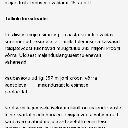
majandustulemused avaldama 15. aprillil.
Tallinki börsiteade:
Positiivset mõju esimese poolaasta käibele avaldas
suurenenud reisijate arv, mille tulemusena kasvasid
reisijateveost tulenevad müügitulud 282 miljoni krooni
võrra. Üldisest majanduslangusest tulenevalt
vähenesid
kaubaveotulud ligi 357 miljoni krooni võrra
käesoleva majandusaasta esimesel
poolaastal.
Kontserni tegevusele iseloomulikult on majandusaasta
teine kvartal madalhooaeg reisijateveos. Vähenenud
kaubaveo mahud mõjutavad seetõttu enim teise