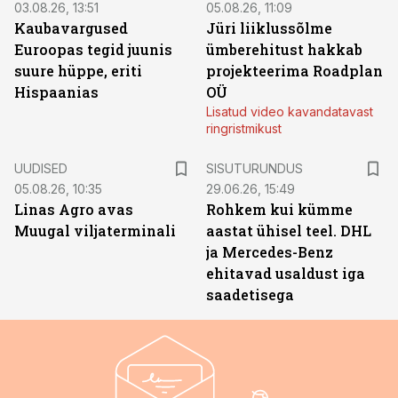
03.08.26, 13:51
05.08.26, 11:09
Kaubavargused
Jüri liiklussõlme
Euroopas tegid juunis
ümberehitust hakkab
suure hüppe, eriti
projekteerima Roadplan
Hispaanias
OÜ
Lisatud video kavandatavast
ringristmikust
ST
UUDISED
SISUTURUNDUS
05.08.26, 10:35
29.06.26, 15:49
Linas Agro avas
Rohkem kui kümme
Muugal viljaterminali
aastat ühisel teel. DHL
ja Mercedes-Benz
ehitavad usaldust iga
saadetisega