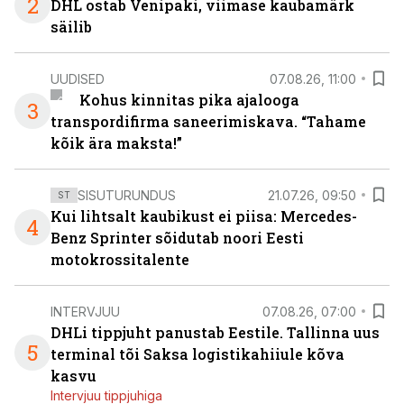
2
DHL ostab Venipaki, viimase kaubamärk
säilib
UUDISED
07.08.26, 11:00
Kohus kinnitas pika ajalooga
3
transpordifirma saneerimiskava. “Tahame
kõik ära maksta!”
SISUTURUNDUS
21.07.26, 09:50
ST
Kui lihtsalt kaubikust ei piisa: Mercedes-
4
Benz Sprinter sõidutab noori Eesti
motokrossitalente
INTERVJUU
07.08.26, 07:00
DHLi tippjuht panustab Eestile. Tallinna uus
5
terminal tõi Saksa logistikahiiule kõva
kasvu
Intervjuu tippjuhiga