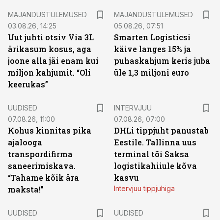
MAJANDUSTULEMUSED
MAJANDUSTULEMUSED
03.08.26, 14:25
05.08.26, 07:51
Uut juhti otsiv Via 3L
Smarten Logisticsi
ärikasum kosus, aga
käive langes 15% ja
joone alla jäi enam kui
puhaskahjum keris juba
miljon kahjumit. “Oli
üle 1,3 miljoni euro
keerukas”
UUDISED
INTERVJUU
07.08.26, 11:00
07.08.26, 07:00
Kohus kinnitas pika
DHLi tippjuht panustab
ajalooga
Eestile. Tallinna uus
transpordifirma
terminal tõi Saksa
saneerimiskava.
logistikahiiule kõva
“Tahame kõik ära
kasvu
maksta!”
Intervjuu tippjuhiga
UUDISED
UUDISED