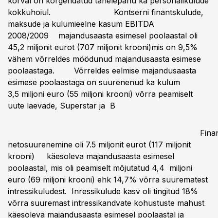
kõrval on kõrgendatud tähelepanu ka personalikulude
kokkuhoiul. Kontserni finantskulude,
maksude ja kulumieelne kasum EBITDA
2008/2009 majandusaasta esimesel poolaastal oli
45,2 miljonit eurot (707 miljonit krooni)mis on 9,5%
vähem võrreldes möödunud majandusaasta esimese
poolaastaga. Võrreldes eelmise majandusaasta
esimese poolaastaga on suurenenud ka kulum
3,5 miljoni euro (55 miljoni krooni) võrra peamiselt
uute laevade, Superstar ja
B
Finantskulu
netosuurenemine oli 7.5 miljonit eurot (117 miljonit
krooni) käesoleva majandusaasta esimesel
poolaastal, mis oli peamiselt mõjutatud 4,4 miljoni
euro (69 miljoni krooni) ehk 14,7% võrra suurematest
intressikuludest. Inressikulude kasv oli tingitud 18%
võrra suuremast intressikandvate kohustuste mahust
käesoleva majandusaasta esimesel poolaastal ja