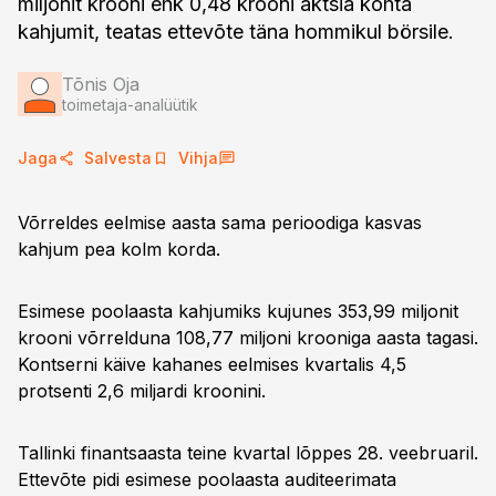
miljonit krooni ehk 0,48 krooni aktsia kohta
kahjumit, teatas ettevõte täna hommikul börsile.
Tõnis Oja
toimetaja-analüütik
Jaga
Salvesta
Vihja
Võrreldes eelmise aasta sama perioodiga kasvas
kahjum pea kolm korda.
Esimese poolaasta kahjumiks kujunes 353,99 miljonit
krooni võrrelduna 108,77 miljoni krooniga aasta tagasi.
Kontserni käive kahanes eelmises kvartalis 4,5
protsenti 2,6 miljardi kroonini.
Tallinki finantsaasta teine kvartal lõppes 28. veebruaril.
Ettevõte pidi esimese poolaasta auditeerimata