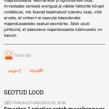
majandusaasta eesmärkide prognoosimise osas.
Arvestades seniseid arenguid ja väliste faktorite kõrget
volatiilsust, mis lisavad teadmatust tuleviku osas, võib
arvata, et ontsern ei saavuta käesolevaks
majandusaastaks seatud eesmärke. Siiski usub
juhtkond, et käesoleva majandusaasta tulemuseks on
kasum.
Tõnis Oja
Jaga
Vihja
SEOTUD LOOD
TÖÖKUULUTUSED
09.07.26, 10:36
ST
Smarten Logistics ootab meeskonnaga