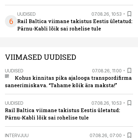
UUDISED
07.08.26, 10:53
6
Rail Baltica viimane takistus Eestis ületatud:
Pärnu-Kabli lõik sai rohelise tule
VIIMASED UUDISED
UUDISED
07.08.26, 11:00
Kohus kinnitas pika ajalooga transpordifirma
saneerimiskava. “Tahame kõik ära maksta!”
UUDISED
07.08.26, 10:53
Rail Baltica viimane takistus Eestis ületatud:
Pärnu-Kabli lõik sai rohelise tule
INTERVJUU
07.08.26, 07:00