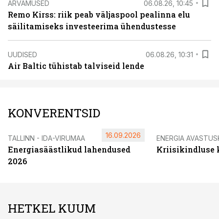
ARVAMUSED
06.08.26, 10:45
Remo Kirss: riik peab väljaspool pealinna elu
säilitamiseks investeerima ühendustesse
UUDISED
06.08.26, 10:31
Air Baltic tühistab talviseid lende
KONVERENTSID
16.09.2026
TALLINN - IDA-VIRUMAA
ENERGIA AVASTUS
Energiasäästlikud lahendused
Kriisikindluse
2026
HETKEL KUUM