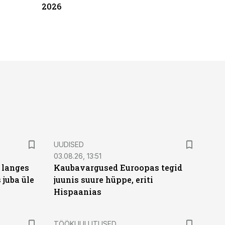
2026
UUDISED
03.08.26, 13:51
 langes
Kaubavargused Euroopas tegid
 juba üle
juunis suure hüppe, eriti
Hispaanias
ST
TÖÖKUULUTUSED