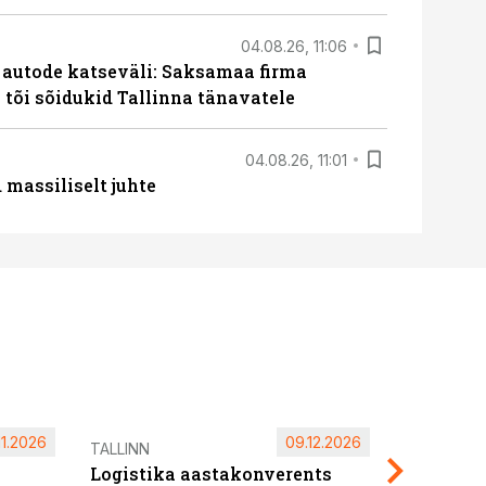
04.08.26, 11:06
e autode katseväli: Saksamaa firma
a tõi sõidukid Tallinna tänavatele
04.08.26, 11:01
massiliselt juhte
11.2026
09.12.2026
Pärnu ta
TALLINN
Logistika aastakonverents
2027