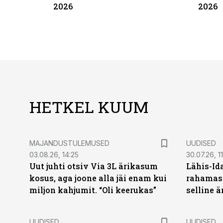
2026
2026
HETKEL KUUM
MAJANDUSTULEMUSED
UUDISED
03.08.26, 14:25
30.07.26, 11
Uut juhti otsiv Via 3L ärikasum
Lähis-Id
kosus, aga joone alla jäi enam kui
rahamasi
miljon kahjumit. “Oli keerukas”
selline ä
UUDISED
UUDISED