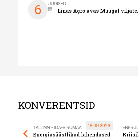
UUDISED
6
Linas Agro avas Muugal viljate
KONVERENTSID
16.09.2026
TALLINN - IDA-VIRUMAA
ENERG
Energiasäästlikud lahendused
Kriis