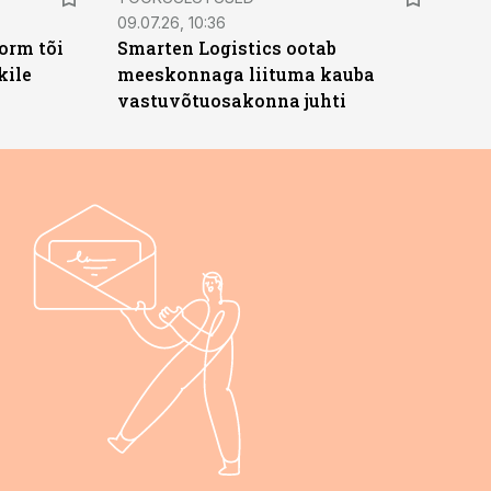
09.07.26, 10:36
orm tõi
Smarten Logistics ootab
kile
meeskonnaga liituma kauba
vastuvõtuosakonna juhti