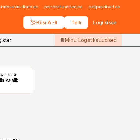
Iseteenindus
kinnisvarauudised.ee
personaliuudised.ee
palgauudised.ee
finant
Telli Logistikauudised
Küsi AI-lt
Telli
Logi sisse
ister
Minu Logistikauudised
taalsesse
la vajalik