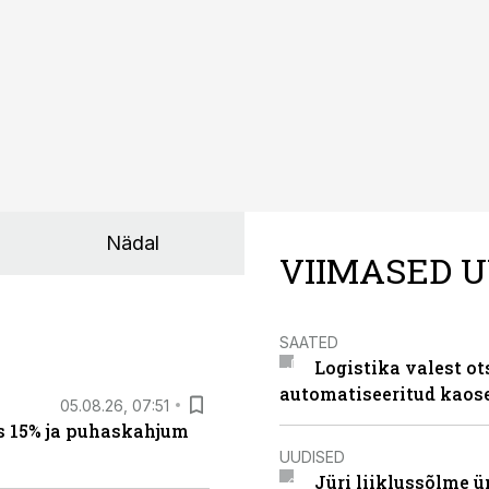
Nädal
VIIMASED U
SAATED
Logistika valest ot
automatiseeritud kaos
05.08.26, 07:51
s 15% ja puhaskahjum
UUDISED
Jüri liiklussõlme 