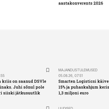
aastakonverents 2026
MAJANDUSTULEMUSED
:55
05.08.26, 07:51
a kriis on saanud DSVle
Smarten Logisticsi käive
naks. Juhi sõnul pole
15% ja puhaskahjum keris
ri siiski jätkusuutlik
1,3 miljoni euro
UUDISED