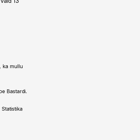
 vaid 13
, ka mullu
e Bastardi.
Statistika