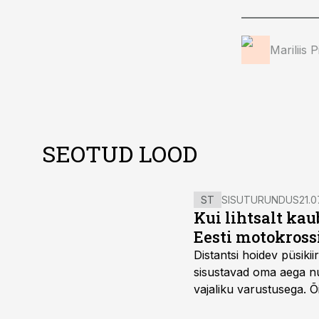
Mariliis 
SEOTUD LOOD
ST
SISUTURUNDUS
21.0
Kui lihtsalt kau
Eesti motokross
Distantsi hoidev püsik
sisustavad oma aega nu
vajaliku varustusega. 
maailmameistrivõistluse