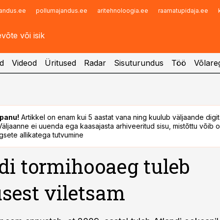
andus.ee
pollumajandus.ee
aritehnoloogia.ee
raamatupidaja.ee
Infopank
Radar
d
Videod
Üritused
Radar
Sisuturundus
Töö
Võlareg
panu!
Artikkel on enam kui 5 aastat vana ning kuulub väljaande digi
. Väljaanne ei uuenda ega kaasajasta arhiveeritud sisu, mistõttu võib ol
sete allikatega tutvumine
di tormihooaeg tuleb
sest viletsam