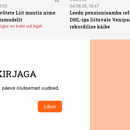
1:00
04.08.26, 14:47
võtete Liit muutis nime
Leedu pensionisamba ref
mismudelit
DHL-iga liituvale Venipa
gus on kolm uut liiget
rekordilise käibe
KIRJAGA
ti päeva olulisemad uudised.
Liitun