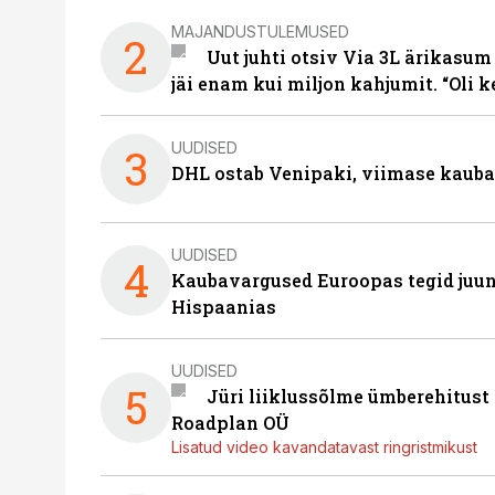
MAJANDUSTULEMUSED
2
Uut juhti otsiv Via 3L ärikasum
jäi enam kui miljon kahjumit. “Oli 
UUDISED
3
DHL ostab Venipaki, viimase kauba
UUDISED
4
Kaubavargused Euroopas tegid juuni
Hispaanias
UUDISED
5
Jüri liiklussõlme ümberehitust
Roadplan OÜ
Lisatud video kavandatavast ringristmikust