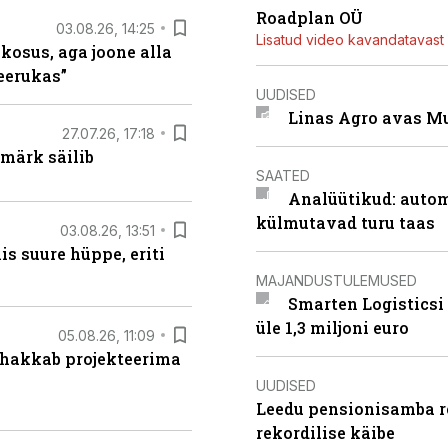
Roadplan OÜ
03.08.26, 14:25
Lisatud video kavandatavast r
 kosus, aga joone alla
keerukas”
UUDISED
Linas Agro avas Mu
27.07.26, 17:18
märk säilib
SAATED
Analüütikud: auto
külmutavad turu taas
03.08.26, 13:51
s suure hüppe, eriti
MAJANDUSTULEMUSED
Smarten Logisticsi
üle 1,3 miljoni euro
05.08.26, 11:09
 hakkab projekteerima
UUDISED
Leedu pensionisamba re
rekordilise käibe