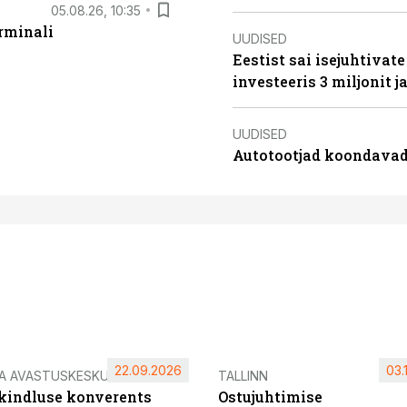
05.08.26, 10:35
rminali
UUDISED
Eestist sai isejuhtivat
investeeris 3 miljonit j
UUDISED
Autotootjad koondavad 
22.09.2026
03.
IA AVASTUSKESKUS
TALLINN
ikindluse konverents
Ostujuhtimise