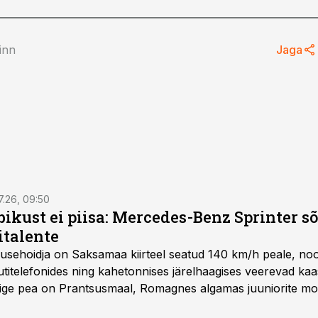
Pinn
Jaga
7.26, 09:50
bikust ei piisa: Mercedes-Benz Sprinter s
italente
iirusehoidja on Saksamaa kiirteel seatud 140 km/h peale, no
titelefonides ning kahetonnises järelhaagises veerevad kaas
Õige pea on Prantsusmaal, Romagnes algamas juuniorite mo
d.