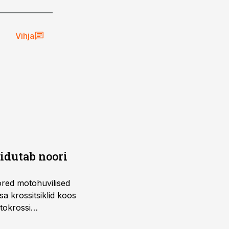
Vihja
õidutab noori
ored motohuvilised
a krossitsiklid koos
tokrossi