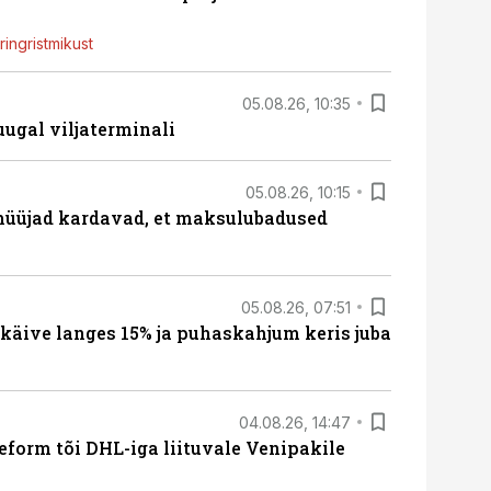
ingristmikust
05.08.26, 10:35
ugal viljaterminali
05.08.26, 10:15
müüjad kardavad, et maksulubadused
05.08.26, 07:51
 käive langes 15% ja puhaskahjum keris juba
04.08.26, 14:47
form tõi DHL-iga liituvale Venipakile