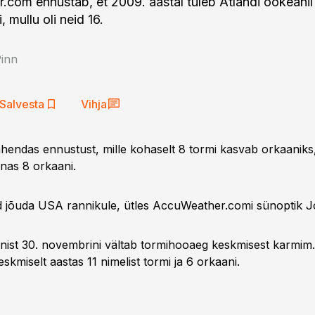
com ennustab, et 2009. aastal tuleb Atlandi ookeanil
, mullu oli neid 16.
Pinn
Salvesta
Vihja
endas ennustust, mille kohaselt 8 tormi kasvab orkaaniks
nnas 8 orkaani.
d jõuda USA rannikule, ütles AccuWeather.comi sünoptik Jo
uunist 30. novembrini vältab tormihooaeg keskmisest karmim. 
skmiselt aastas 11 nimelist tormi ja 6 orkaani.