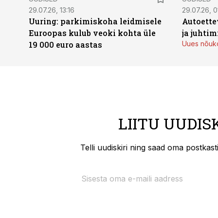
29.07.26, 13:16
29.07.26, 0
Uuring: parkimiskoha leidmisele
Autoette
Euroopas kulub veoki kohta üle
ja juhti
19 000 euro aastas
Uues nõuko
LIITU UUDIS
Telli uudiskiri ning saad oma postkas