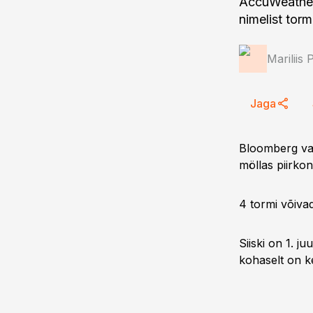
AccuWeather.
nimelist tormi
Mariliis 
Jaga
Bloomberg vah
möllas piirko
4 tormi võiva
Siiski on 1. j
kohaselt on ke