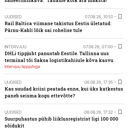
saneerimiskava. “Tahame kõik ära maksta!”
UUDISED
07.08.26, 10:53
Rail Baltica viimane takistus Eestis ületatud:
Pärnu-Kabli lõik sai rohelise tule
INTERVJUU
07.08.26, 07:00
DHLi tippjuht panustab Eestile. Tallinna uus
terminal tõi Saksa logistikahiiule kõva kasvu
Intervjuu tippjuhiga
UUDISED
06.08.26, 17:35
Kas suudad kriisi peatada enne, kui üks katkestus
paneb seisma kogu ettevõtte?
UUDISED
06.08.26, 17:32
Suurpuhastus pühib liiklusregistrist ligi 100 000
sõidukit