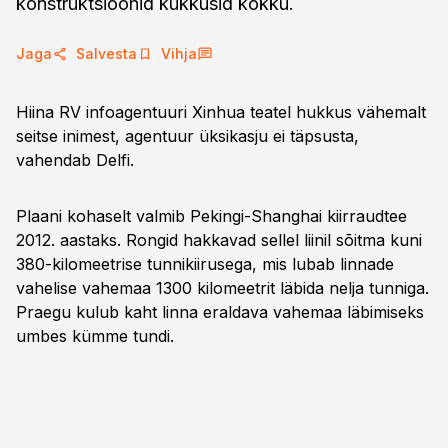
konstruktsioonid kukkusid kokku.
Jaga
Salvesta
Vihja
Hiina RV infoagentuuri Xinhua teatel hukkus vähemalt
seitse inimest, agentuur üksikasju ei täpsusta,
vahendab Delfi.
Plaani kohaselt valmib Pekingi-Shanghai kiirraudtee
2012. aastaks. Rongid hakkavad sellel liinil sõitma kuni
380-kilomeetrise tunnikiirusega, mis lubab linnade
vahelise vahemaa 1300 kilomeetrit läbida nelja tunniga.
Praegu kulub kaht linna eraldava vahemaa läbimiseks
umbes kümme tundi.