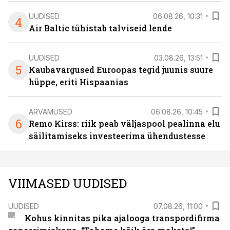
UUDISED
06.08.26, 10:31
4
Air Baltic tühistab talviseid lende
UUDISED
03.08.26, 13:51
5
Kaubavargused Euroopas tegid juunis suure
hüppe, eriti Hispaanias
ARVAMUSED
06.08.26, 10:45
6
Remo Kirss: riik peab väljaspool pealinna elu
säilitamiseks investeerima ühendustesse
VIIMASED UUDISED
UUDISED
07.08.26, 11:00
Kohus kinnitas pika ajalooga transpordifirma