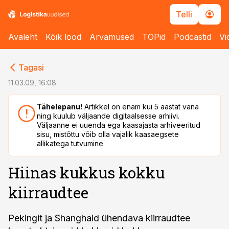
Telli
Avaleht
Kõik lood
Arvamused
TOPid
Podcastid
Vi
cebook
cebook
Tagasi
Twitter)
Twitter)
11.03.09, 16:08
kedIn
kedIn
Tähelepanu!
Artikkel on enam kui 5 aastat vana
ning kuulub väljaande digitaalsesse arhiivi.
ail
ail
Väljaanne ei uuenda ega kaasajasta arhiveeritud
sisu, mistõttu võib olla vajalik kaasaegsete
k
k
allikatega tutvumine
Hiinas kukkus kokku
kiirraudtee
Pekingit ja Shanghaid ühendava kiirraudtee