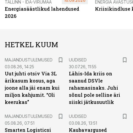
16.09.2026
TALLINN - IDA-VIRUMAA
ENERGIA AVASTUS
Energiasäästlikud lahendused
Kriisikindluse
2026
HETKEL KUUM
MAJANDUSTULEMUSED
UUDISED
03.08.26, 14:25
30.07.26, 11:55
Uut juhti otsiv Via 3L
Lähis-Ida kriis on
ärikasum kosus, aga
saanud DSVle
joone alla jäi enam kui
rahamasinaks. Juhi
miljon kahjumit. “Oli
sõnul pole selline äri
keerukas”
siiski jätkusuutlik
MAJANDUSTULEMUSED
UUDISED
05.08.26, 07:51
03.08.26, 13:51
Smarten Logisticsi
Kaubavargused