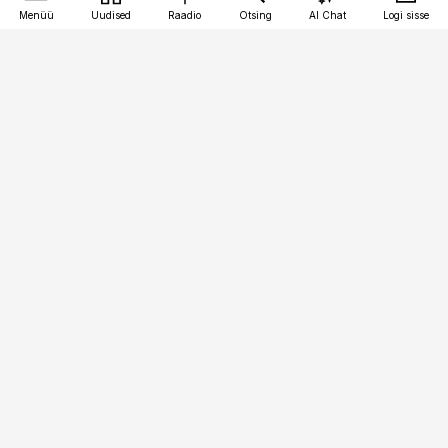
Menüü
Uudised
Raadio
Otsing
AI Chat
Logi sisse
Vana-Lõuna 39/1, 19094 Tallinn
(+372) 667 0111
logistikauudised@logistikauudised.ee
Telli
Reklaam
Firmast
Sisu kasutamisõigused
Ajakirjaniku
eetikakoodeks
Üldtingimused
Privaatsustingimused
Küpsiste poliitika
KKK
Eesti Meediaettevõtete
Eelistuste haldamine
Liit