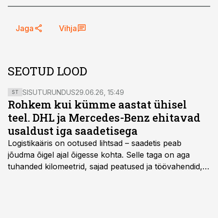
Jaga
Vihja
SEOTUD LOOD
SISUTURUNDUS
29.06.26, 15:49
ST
Rohkem kui kümme aastat ühisel
teel. DHL ja Mercedes-Benz ehitavad
usaldust iga saadetisega
Logistikaäris on ootused lihtsad – saadetis peab
jõudma õigel ajal õigesse kohta. Selle taga on aga
tuhanded kilomeetrid, sajad peatused ja töövahendid,
mille peale peab saama alati kindel olla. Just seepärast
on DHL usaldanud Mercedes-Benzi tarbesõidukeid
juba enam kui kümme aastat ning koostöö Vehoga on
selle aja jooksul kujunenud oluliseks osaks ettevõtte