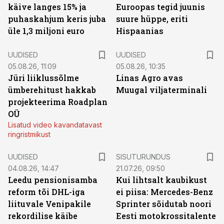
käive langes 15% ja
Euroopas tegid juunis
puhaskahjum keris juba
suure hüppe, eriti
üle 1,3 miljoni euro
Hispaanias
UUDISED
UUDISED
05.08.26, 11:09
05.08.26, 10:35
Jüri liiklussõlme
Linas Agro avas
ümberehitust hakkab
Muugal viljaterminali
projekteerima Roadplan
OÜ
Lisatud video kavandatavast
ringristmikust
ST
UUDISED
SISUTURUNDUS
04.08.26, 14:47
21.07.26, 09:50
Leedu pensionisamba
Kui lihtsalt kaubikust
reform tõi DHL-iga
ei piisa: Mercedes-Benz
liituvale Venipakile
Sprinter sõidutab noori
rekordilise käibe
Eesti motokrossitalente