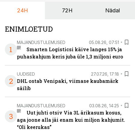
igapäevasest tööst.
24H
72H
Nädal
ENIMLOETUD
MAJANDUSTULEMUSED
05.08.26, 07:51
1
Smarten Logisticsi käive langes 15% ja
puhaskahjum keris juba üle 1,3 miljoni euro
UUDISED
27.07.26, 17:18
2
DHL ostab Venipaki, viimase kaubamärk
säilib
MAJANDUSTULEMUSED
03.08.26, 14:25
Uut juhti otsiv Via 3L ärikasum kosus,
3
aga joone alla jäi enam kui miljon kahjumit.
“Oli keerukas”