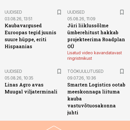
UUDISED
UUDISED
03.08.26, 13:51
05.08.26, 11:09
Kaubavargused
Jüri liiklussõlme
Euroopas tegid juunis
ümberehitust hakkab
suure hüppe, eriti
projekteerima Roadplan
Hispaanias
OÜ
Lisatud video kavandatavast
ringristmikust
ST
UUDISED
TÖÖKUULUTUSED
05.08.26, 10:35
09.07.26, 10:36
Linas Agro avas
Smarten Logistics ootab
Muugal viljaterminali
meeskonnaga liituma
kauba
vastuvõtuosakonna
juhti