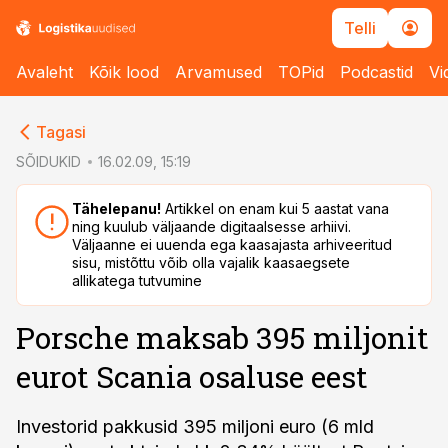
Telli
Avaleht
Kõik lood
Arvamused
TOPid
Podcastid
Vi
cebook
cebook
Tagasi
Twitter)
Twitter)
SÕIDUKID
16.02.09, 15:19
kedIn
kedIn
Tähelepanu!
Artikkel on enam kui 5 aastat vana
ning kuulub väljaande digitaalsesse arhiivi.
ail
ail
Väljaanne ei uuenda ega kaasajasta arhiveeritud
sisu, mistõttu võib olla vajalik kaasaegsete
k
k
allikatega tutvumine
Porsche maksab 395 miljonit
eurot Scania osaluse eest
Investorid pakkusid 395 miljoni euro (6 mld