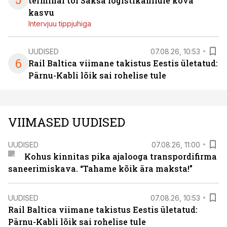
terminal tõi Saksa logistikahiiule kõva
kasvu
Intervjuu tippjuhiga
UUDISED
07.08.26, 10:53
6
Rail Baltica viimane takistus Eestis ületatud:
Pärnu-Kabli lõik sai rohelise tule
VIIMASED UUDISED
UUDISED
07.08.26, 11:00
Kohus kinnitas pika ajalooga transpordifirma
saneerimiskava. “Tahame kõik ära maksta!”
UUDISED
07.08.26, 10:53
Rail Baltica viimane takistus Eestis ületatud:
Pärnu-Kabli lõik sai rohelise tule