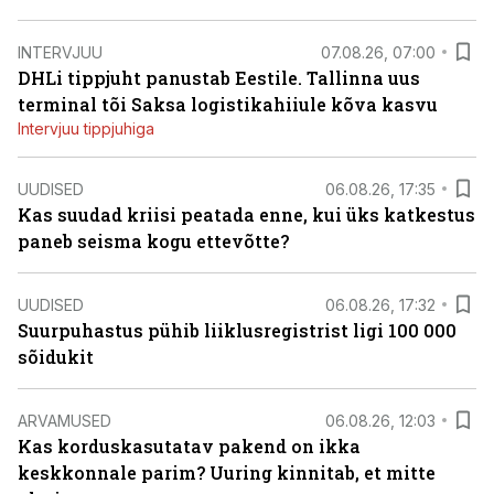
INTERVJUU
07.08.26, 07:00
DHLi tippjuht panustab Eestile. Tallinna uus
terminal tõi Saksa logistikahiiule kõva kasvu
Intervjuu tippjuhiga
UUDISED
06.08.26, 17:35
Kas suudad kriisi peatada enne, kui üks katkestus
paneb seisma kogu ettevõtte?
UUDISED
06.08.26, 17:32
Suurpuhastus pühib liiklusregistrist ligi 100 000
sõidukit
ARVAMUSED
06.08.26, 12:03
Kas korduskasutatav pakend on ikka
keskkonnale parim? Uuring kinnitab, et mitte