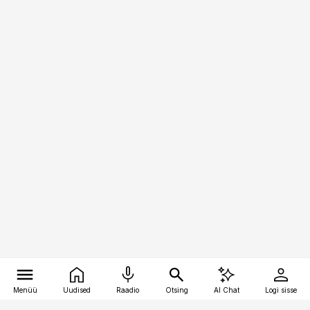
Menüü
Uudised
Raadio
Otsing
AI Chat
Logi sisse