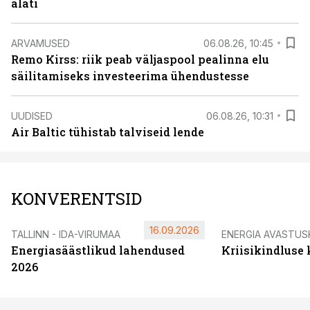
alati
ARVAMUSED
06.08.26, 10:45
Remo Kirss: riik peab väljaspool pealinna elu
säilitamiseks investeerima ühendustesse
UUDISED
06.08.26, 10:31
Air Baltic tühistab talviseid lende
KONVERENTSID
16.09.2026
TALLINN - IDA-VIRUMAA
ENERGIA AVASTUS
Energiasäästlikud lahendused
Kriisikindluse
2026