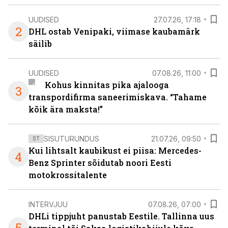
UUDISED
27.07.26, 17:18
2
DHL ostab Venipaki, viimase kaubamärk
säilib
UUDISED
07.08.26, 11:00
Kohus kinnitas pika ajalooga
3
transpordifirma saneerimiskava. “Tahame
kõik ära maksta!”
SISUTURUNDUS
21.07.26, 09:50
ST
Kui lihtsalt kaubikust ei piisa: Mercedes-
4
Benz Sprinter sõidutab noori Eesti
motokrossitalente
INTERVJUU
07.08.26, 07:00
DHLi tippjuht panustab Eestile. Tallinna uus
5