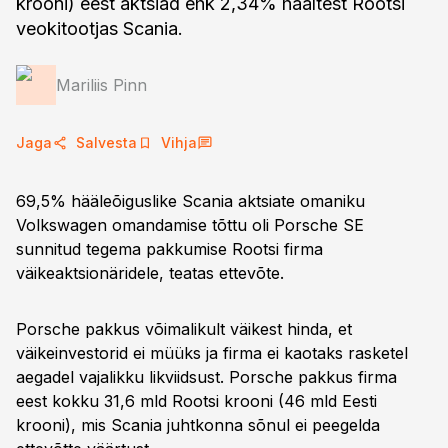
krooni) eest aktsiad ehk 2,34% häältest Rootsi
veokitootjas Scania.
Mariliis Pinn
Jaga
Salvesta
Vihja
69,5% hääleõiguslike Scania aktsiate omaniku
Volkswagen omandamise tõttu oli Porsche SE
sunnitud tegema pakkumise Rootsi firma
väikeaktsionäridele, teatas ettevõte.
Porsche pakkus võimalikult väikest hinda, et
väikeinvestorid ei müüks ja firma ei kaotaks rasketel
aegadel vajalikku likviidsust. Porsche pakkus firma
eest kokku 31,6 mld Rootsi krooni (46 mld Eesti
krooni), mis Scania juhtkonna sõnul ei peegelda