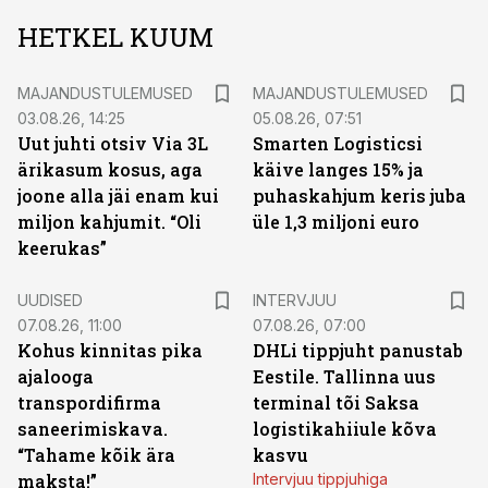
HETKEL KUUM
MAJANDUSTULEMUSED
MAJANDUSTULEMUSED
03.08.26, 14:25
05.08.26, 07:51
Uut juhti otsiv Via 3L
Smarten Logisticsi
ärikasum kosus, aga
käive langes 15% ja
joone alla jäi enam kui
puhaskahjum keris juba
miljon kahjumit. “Oli
üle 1,3 miljoni euro
keerukas”
UUDISED
INTERVJUU
07.08.26, 11:00
07.08.26, 07:00
Kohus kinnitas pika
DHLi tippjuht panustab
ajalooga
Eestile. Tallinna uus
transpordifirma
terminal tõi Saksa
saneerimiskava.
logistikahiiule kõva
“Tahame kõik ära
kasvu
maksta!”
Intervjuu tippjuhiga