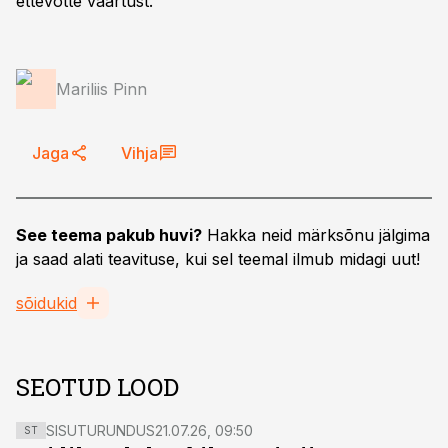
ettevõtte väärtust.
Mariliis Pinn
Jaga
Vihja
See teema pakub huvi?
Hakka neid märksõnu jälgima
ja saad alati teavituse, kui sel teemal ilmub midagi uut!
sõidukid
SEOTUD LOOD
SISUTURUNDUS
21.07.26, 09:50
ST