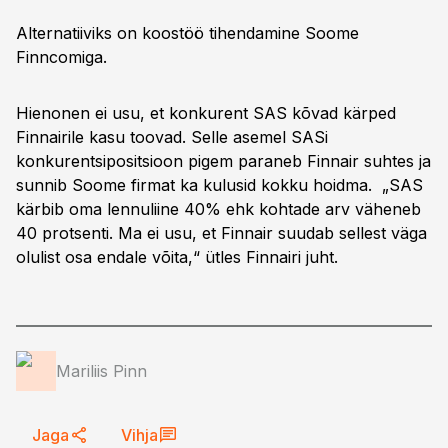
Alternatiiviks on koostöö tihendamine Soome
Finncomiga.
Hienonen ei usu, et konkurent SAS kõvad kärped
Finnairile kasu toovad. Selle asemel SASi
konkurentsipositsioon pigem paraneb Finnair suhtes ja
sunnib Soome firmat ka kulusid kokku hoidma. „SAS
kärbib oma lennuliine 40% ehk kohtade arv väheneb
40 protsenti. Ma ei usu, et Finnair suudab sellest väga
olulist osa endale võita,“ ütles Finnairi juht.
Mariliis Pinn
Jaga
Vihja