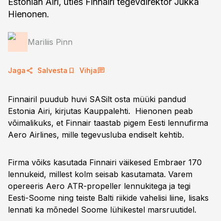
Estonian Airi, ütles Finnairi tegevdirektor Jukka
Hienonen.
Mariliis Pinn
Jaga
Salvesta
Vihja
Finnairil puudub huvi SASilt osta müüki pandud
Estonia Airi, kirjutas Kauppalehti. Hienonen peab
võimalikuks, et Finnair taastab pigem Eesti lennufirma
Aero Airlines, mille tegevusluba endiselt kehtib.
Firma võiks kasutada Finnairi väikesed Embraer 170
lennukeid, millest kolm seisab kasutamata. Varem
opereeris Aero ATR-propeller lennukitega ja tegi
Eesti-Soome ning teiste Balti riikide vahelisi liine, lisaks
lennati ka mõnedel Soome lühikestel marsruutidel.