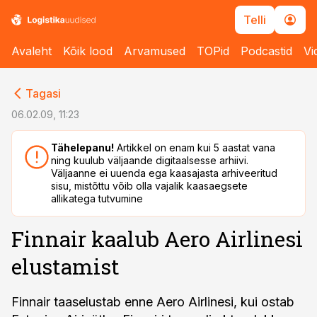
Telli
Avaleht
Kõik lood
Arvamused
TOPid
Podcastid
Vi
cebook
cebook
Tagasi
Twitter)
Twitter)
06.02.09, 11:23
kedIn
kedIn
Tähelepanu!
Artikkel on enam kui 5 aastat vana
ning kuulub väljaande digitaalsesse arhiivi.
ail
ail
Väljaanne ei uuenda ega kaasajasta arhiveeritud
sisu, mistõttu võib olla vajalik kaasaegsete
k
k
allikatega tutvumine
Finnair kaalub Aero Airlinesi
elustamist
Finnair taaselustab enne Aero Airlinesi, kui ostab