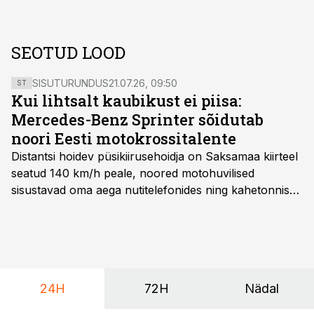
SEOTUD LOOD
SISUTURUNDUS
21.07.26, 09:50
ST
Kui lihtsalt kaubikust ei piisa:
Mercedes-Benz Sprinter sõidutab
noori Eesti motokrossitalente
Distantsi hoidev püsikiirusehoidja on Saksamaa kiirteel
seatud 140 km/h peale, noored motohuvilised
sisustavad oma aega nutitelefonides ning kahetonnises
järelhaagises veerevad kaasa krossitsiklid koos vajaliku
varustusega. Õige pea on Prantsusmaal, Romagnes
algamas juuniorite motokrossi
maailmameistrivõistlused.
24H
72H
Nädal