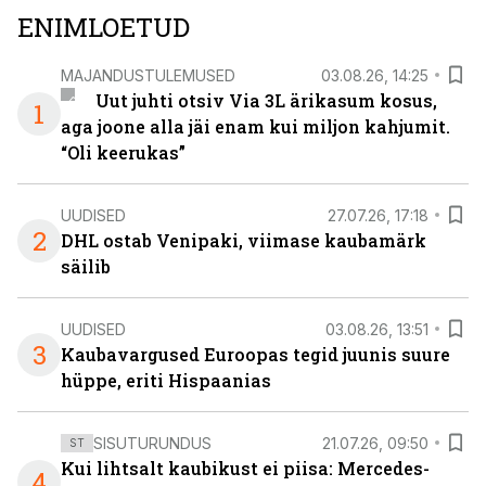
ENIMLOETUD
MAJANDUSTULEMUSED
03.08.26, 14:25
Uut juhti otsiv Via 3L ärikasum kosus,
1
aga joone alla jäi enam kui miljon kahjumit.
“Oli keerukas”
UUDISED
27.07.26, 17:18
2
DHL ostab Venipaki, viimase kaubamärk
säilib
UUDISED
03.08.26, 13:51
3
Kaubavargused Euroopas tegid juunis suure
hüppe, eriti Hispaanias
SISUTURUNDUS
21.07.26, 09:50
ST
Kui lihtsalt kaubikust ei piisa: Mercedes-
4