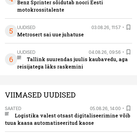
Benz Sprinter sõidutab noori Eesti
motokrossitalente
UUDISED
03.08.26, 11:57
5
Metrosert sai uue juhatuse
UUDISED
04.08.26, 09:56
6
Tallink suurendas juulis kaubavedu, aga
reisijatega läks raskemini
VIIMASED UUDISED
SAATED
05.08.26, 14:00
Logistika valest otsast digitaliseerimine võib
tuua kaasa automatiseeritud kaose