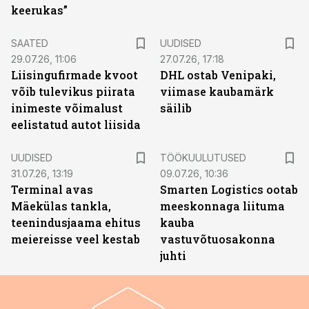
keerukas”
SAATED
UUDISED
29.07.26, 11:06
27.07.26, 17:18
Liisingufirmade kvoot
DHL ostab Venipaki,
võib tulevikus piirata
viimase kaubamärk
inimeste võimalust
säilib
eelistatud autot liisida
ST
UUDISED
TÖÖKUULUTUSED
31.07.26, 13:19
09.07.26, 10:36
Terminal avas
Smarten Logistics ootab
Mäekülas tankla,
meeskonnaga liituma
teenindusjaama ehitus
kauba
meiereisse veel kestab
vastuvõtuosakonna
juhti