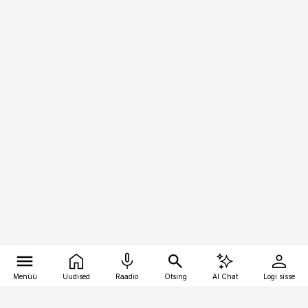
Menüü
Uudised
Raadio
Otsing
AI Chat
Logi sisse