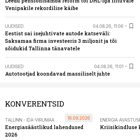
Leedu pensionisamba reform tõi DHL-iga liituvale
Venipakile rekordilise käibe
UUDISED
04.08.26, 11:06
Eestist sai isejuhtivate autode katseväli:
Saksamaa firma investeeris 3 miljonit ja tõi
sõidukid Tallinna tänavatele
UUDISED
04.08.26, 11:01
Autotootjad koondavad massiliselt juhte
KONVERENTSID
16.09.2026
TALLINN - IDA-VIRUMAA
ENERGIA AVASTUS
Energiasäästlikud lahendused
Kriisikindluse
2026