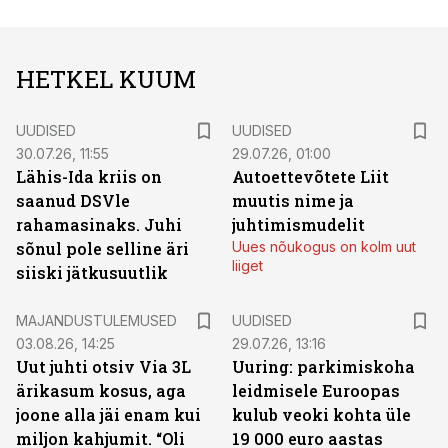
HETKEL KUUM
UUDISED
UUDISED
30.07.26, 11:55
29.07.26, 01:00
Lähis-Ida kriis on
Autoettevõtete Liit
saanud DSVle
muutis nime ja
rahamasinaks. Juhi
juhtimismudelit
sõnul pole selline äri
Uues nõukogus on kolm uut
liiget
siiski jätkusuutlik
MAJANDUSTULEMUSED
UUDISED
03.08.26, 14:25
29.07.26, 13:16
Uut juhti otsiv Via 3L
Uuring: parkimiskoha
ärikasum kosus, aga
leidmisele Euroopas
joone alla jäi enam kui
kulub veoki kohta üle
miljon kahjumit. “Oli
19 000 euro aastas