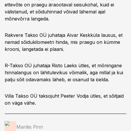
ettevõte on praegu äraootaval seisukohal, kuid ei
välistanud, et sõiduhinnad võivad lähemal ajal
mõnevõrra langeda.
Rakvere Takso OÜ juhataja Aivar Keskküla lausus, et
nemad sõidukilomeetri hinda, mis praegu on kümme
krooni, langetada ei plaani.
R-Takso OÜ juhataja Risto Laeks ütles, et mõningane
hinnalangus on lähitulevikus võimalik, aga millal ja kui
palju sõit odavamaks läheb, ei osanud ta öelda.
Villa Takso OÜ taksojuht Peeter Vodja ütles, et sõitjaid
on väga vähe.
Mariliis Pinn