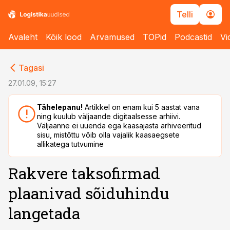
Telli
Avaleht
Kõik lood
Arvamused
TOPid
Podcastid
Vi
cebook
cebook
Tagasi
Twitter)
Twitter)
27.01.09, 15:27
kedIn
kedIn
Tähelepanu!
Artikkel on enam kui 5 aastat vana
ning kuulub väljaande digitaalsesse arhiivi.
ail
ail
Väljaanne ei uuenda ega kaasajasta arhiveeritud
sisu, mistõttu võib olla vajalik kaasaegsete
k
k
allikatega tutvumine
Rakvere taksofirmad
plaanivad sõiduhindu
langetada