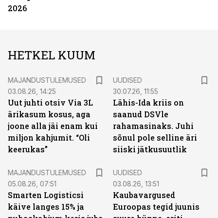
2026
HETKEL KUUM
MAJANDUSTULEMUSED
UUDISED
03.08.26, 14:25
30.07.26, 11:55
Uut juhti otsiv Via 3L
Lähis-Ida kriis on
ärikasum kosus, aga
saanud DSVle
joone alla jäi enam kui
rahamasinaks. Juhi
miljon kahjumit. “Oli
sõnul pole selline äri
keerukas”
siiski jätkusuutlik
MAJANDUSTULEMUSED
UUDISED
05.08.26, 07:51
03.08.26, 13:51
Smarten Logisticsi
Kaubavargused
käive langes 15% ja
Euroopas tegid juunis