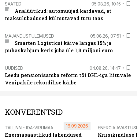
SAATED
05.08.26, 10:15
Analüütikud: automüüjad kardavad, et
maksulubadused külmutavad turu taas
MAJANDUSTULEMUSED
05.08.26, 07:51
Smarten Logisticsi käive langes 15% ja
puhaskahjum keris juba üle 1,3 miljoni euro
UUDISED
04.08.26, 14:47
Leedu pensionisamba reform tõi DHL-iga liituvale
Venipakile rekordilise käibe
KONVERENTSID
16.09.2026
TALLINN - IDA-VIRUMAA
ENERGIA AVASTUS
Energiasäästlikud lahendused
Kriisikindluse