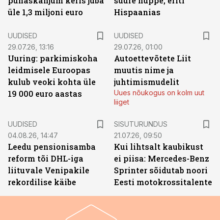
puhaskahjum keris juba
suure hüppe, eriti
üle 1,3 miljoni euro
Hispaanias
UUDISED
UUDISED
29.07.26, 13:16
29.07.26, 01:00
Uuring: parkimiskoha
Autoettevõtete Liit
leidmisele Euroopas
muutis nime ja
kulub veoki kohta üle
juhtimismudelit
19 000 euro aastas
Uues nõukogus on kolm uut
liiget
ST
UUDISED
SISUTURUNDUS
04.08.26, 14:47
21.07.26, 09:50
Leedu pensionisamba
Kui lihtsalt kaubikust
reform tõi DHL-iga
ei piisa: Mercedes-Benz
liituvale Venipakile
Sprinter sõidutab noori
rekordilise käibe
Eesti motokrossitalente