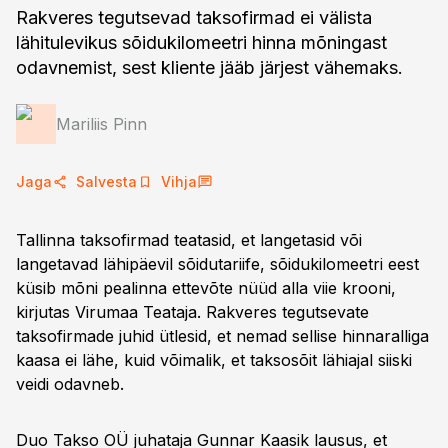
Rakveres tegutsevad taksofirmad ei välista
lähitulevikus sõidukilomeetri hinna mõningast
odavnemist, sest kliente jääb järjest vähemaks.
Mariliis Pinn
Jaga
Salvesta
Vihja
Tallinna taksofirmad teatasid, et langetasid või
langetavad lähipäevil sõidutariife, sõidukilomeetri eest
küsib mõni pealinna ettevõte nüüd alla viie krooni,
kirjutas Virumaa Teataja. Rakveres tegutsevate
taksofirmade juhid ütlesid, et nemad sellise hinnaralliga
kaasa ei lähe, kuid võimalik, et taksosõit lähiajal siiski
veidi odavneb.
Duo Takso OÜ juhataja Gunnar Kaasik lausus, et