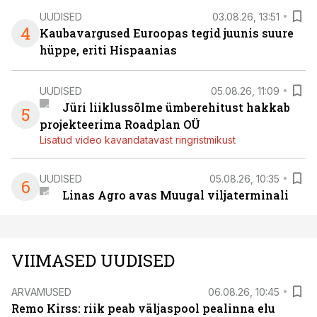
UUDISED
03.08.26, 13:51
4
Kaubavargused Euroopas tegid juunis suure
hüppe, eriti Hispaanias
UUDISED
05.08.26, 11:09
Jüri liiklussõlme ümberehitust hakkab
5
projekteerima Roadplan OÜ
Lisatud video kavandatavast ringristmikust
UUDISED
05.08.26, 10:35
6
Linas Agro avas Muugal viljaterminali
VIIMASED UUDISED
ARVAMUSED
06.08.26, 10:45
Remo Kirss: riik peab väljaspool pealinna elu