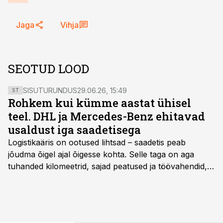
Jaga
Vihja
SEOTUD LOOD
SISUTURUNDUS
29.06.26, 15:49
ST
Rohkem kui kümme aastat ühisel
teel. DHL ja Mercedes-Benz ehitavad
usaldust iga saadetisega
Logistikaäris on ootused lihtsad – saadetis peab
jõudma õigel ajal õigesse kohta. Selle taga on aga
tuhanded kilomeetrid, sajad peatused ja töövahendid,
mille peale peab saama alati kindel olla. Just seepärast
on DHL usaldanud Mercedes-Benzi tarbesõidukeid
juba enam kui kümme aastat ning koostöö Vehoga on
selle aja jooksul kujunenud oluliseks osaks ettevõtte