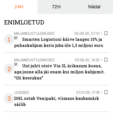
igapäevasest tööst.
24H
72H
Nädal
ENIMLOETUD
MAJANDUSTULEMUSED
05.08.26, 07:51
1
Smarten Logisticsi käive langes 15% ja
puhaskahjum keris juba üle 1,3 miljoni euro
MAJANDUSTULEMUSED
03.08.26, 14:25
Uut juhti otsiv Via 3L ärikasum kosus,
2
aga joone alla jäi enam kui miljon kahjumit.
“Oli keerukas”
UUDISED
27.07.26, 17:18
3
DHL ostab Venipaki, viimase kaubamärk
säilib