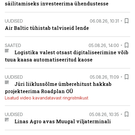
säilitamiseks investeerima ühendustesse
UUDISED
06.08.26, 10:31
Air Baltic tühistab talviseid lende
SAATED
05.08.26, 14:00
Logistika valest otsast digitaliseerimine võib
tuua kaasa automatiseeritud kaose
UUDISED
05.08.26, 11:09
Jüri liiklussõlme ümberehitust hakkab
projekteerima Roadplan OÜ
Lisatud video kavandatavast ringristmikust
UUDISED
05.08.26, 10:35
Linas Agro avas Muugal viljaterminali