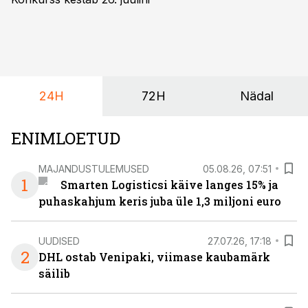
24H
72H
Nädal
ENIMLOETUD
MAJANDUSTULEMUSED
05.08.26, 07:51
1
Smarten Logisticsi käive langes 15% ja
puhaskahjum keris juba üle 1,3 miljoni euro
UUDISED
27.07.26, 17:18
2
DHL ostab Venipaki, viimase kaubamärk
säilib