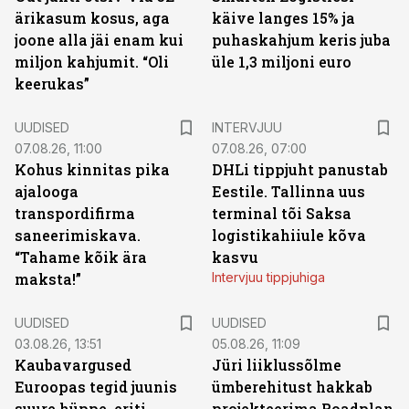
ärikasum kosus, aga
käive langes 15% ja
joone alla jäi enam kui
puhaskahjum keris juba
miljon kahjumit. “Oli
üle 1,3 miljoni euro
keerukas”
UUDISED
INTERVJUU
07.08.26, 11:00
07.08.26, 07:00
Kohus kinnitas pika
DHLi tippjuht panustab
ajalooga
Eestile. Tallinna uus
transpordifirma
terminal tõi Saksa
saneerimiskava.
logistikahiiule kõva
“Tahame kõik ära
kasvu
maksta!”
Intervjuu tippjuhiga
UUDISED
UUDISED
03.08.26, 13:51
05.08.26, 11:09
Kaubavargused
Jüri liiklussõlme
Euroopas tegid juunis
ümberehitust hakkab
suure hüppe, eriti
projekteerima Roadplan