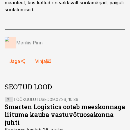
maanteel, kus katted on valdavalt soolamärjad, paiguti
soolalumised.
Mariliis Pinn
Jaga
Vihja
SEOTUD LOOD
TÖÖKUULUTUSED
09.07.26, 10:36
ST
Smarten Logistics ootab meeskonnaga
liituma kauba vastuvõtuosakonna
juhti
Konkurss kestab 26. juulini