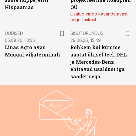
Hispaanias
OÜ
Lisatud video kavandatavast
ringristmikust
ST
UUDISED
SISUTURUNDUS
05.08.26, 10:35
29.06.26, 15:49
Linas Agro avas
Rohkem kui kümme
Muugal viljaterminali
aastat ühisel teel. DHL
ja Mercedes-Benz
ehitavad usaldust iga
saadetisega