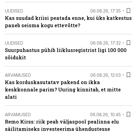
UUDISED
06.08.26, 17:35
Kas suudad kriisi peatada enne, kui üks katkestus
paneb seisma kogu ettevõtte?
UUDISED
06.08.26, 17:32
Suurpuhastus pühib liiklusregistrist ligi 100 000
sõidukit
ARVAMUSED
06.08.26, 12:03
Kas korduskasutatav pakend on ikka
keskkonnale parim? Uuring kinnitab, et mitte
alati
ARVAMUSED
06.08.26, 10:45
Remo Kirss: riik peab väljaspool pealinna elu
säilitamiseks investeerima ühendustesse