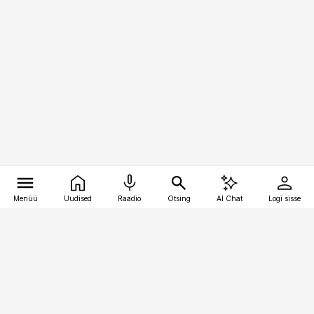
Menüü
Uudised
Raadio
Otsing
AI Chat
Logi sisse
Vana-Lõuna 39/1, 19094 Tallinn
(+372) 667 0111
logistikauudised@logistikauudised.ee