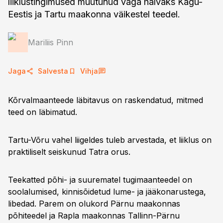
liiklustingimused muutunud väga halvaks Kagu-
Eestis ja Tartu maakonna väikestel teedel.
Mariliis Pinn
Jaga
Salvesta
Vihja
Kõrvalmaanteede läbitavus on raskendatud, mitmed
teed on läbimatud.
Tartu-Võru vahel liigeldes tuleb arvestada, et liiklus on
praktiliselt seiskunud Tatra orus.
Teekatted põhi- ja suurematel tugimaanteedel on
soolalumised, kinnisõidetud lume- ja jääkonarustega,
libedad. Parem on olukord Pärnu maakonnas
põhiteedel ja Rapla maakonnas Tallinn-Pärnu