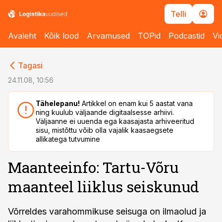
Telli
Avaleht
Kõik lood
Arvamused
TOPid
Podcastid
Vi
cebook
cebook
Tagasi
Twitter)
Twitter)
24.11.08, 10:56
kedIn
kedIn
Tähelepanu!
Artikkel on enam kui 5 aastat vana
ning kuulub väljaande digitaalsesse arhiivi.
ail
ail
Väljaanne ei uuenda ega kaasajasta arhiveeritud
sisu, mistõttu võib olla vajalik kaasaegsete
k
k
allikatega tutvumine
Maanteeinfo: Tartu-Võru
maanteel liiklus seiskunud
Võrreldes varahommikuse seisuga on ilmaolud ja