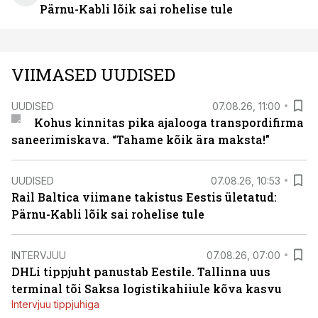
Pärnu-Kabli lõik sai rohelise tule
VIIMASED UUDISED
UUDISED
07.08.26, 11:00
Kohus kinnitas pika ajalooga transpordifirma
saneerimiskava. “Tahame kõik ära maksta!”
UUDISED
07.08.26, 10:53
Rail Baltica viimane takistus Eestis ületatud:
Pärnu-Kabli lõik sai rohelise tule
INTERVJUU
07.08.26, 07:00
DHLi tippjuht panustab Eestile. Tallinna uus
terminal tõi Saksa logistikahiiule kõva kasvu
Intervjuu tippjuhiga