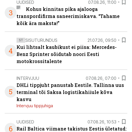
UUDISED
07.08.26, 11:00
Kohus kinnitas pika ajalooga
3
transpordifirma saneerimiskava. “Tahame
kõik ära maksta!”
SISUTURUNDUS
21.07.26, 09:50
ST
Kui lihtsalt kaubikust ei piisa: Mercedes-
4
Benz Sprinter sõidutab noori Eesti
motokrossitalente
INTERVJUU
07.08.26, 07:00
DHLi tippjuht panustab Eestile. Tallinna uus
5
terminal tõi Saksa logistikahiiule kõva
kasvu
Intervjuu tippjuhiga
UUDISED
07.08.26, 10:53
6
Rail Baltica viimane takistus Eestis ületatud: