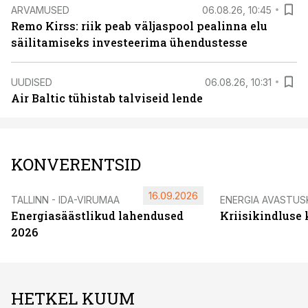
ARVAMUSED
06.08.26, 10:45
Remo Kirss: riik peab väljaspool pealinna elu
säilitamiseks investeerima ühendustesse
UUDISED
06.08.26, 10:31
Air Baltic tühistab talviseid lende
KONVERENTSID
16.09.2026
TALLINN - IDA-VIRUMAA
ENERGIA AVASTUS
Energiasäästlikud lahendused
Kriisikindluse
2026
HETKEL KUUM