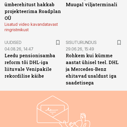
ümberehitust hakkab
Muugal viljaterminali
projekteerima Roadplan
OÜ
Lisatud video kavandatavast
ringristmikust
ST
UUDISED
SISUTURUNDUS
04.08.26, 14:47
29.06.26, 15:49
Leedu pensionisamba
Rohkem kui kümme
reform tõi DHL-iga
aastat ühisel teel. DHL
liituvale Venipakile
ja Mercedes-Benz
rekordilise käibe
ehitavad usaldust iga
saadetisega