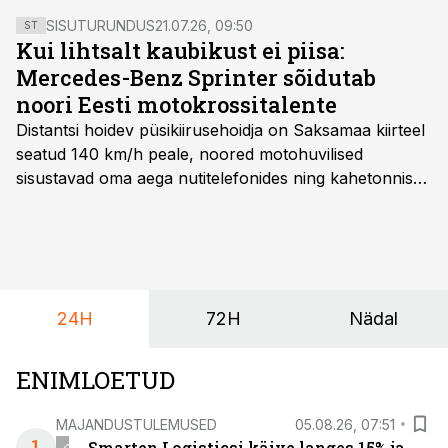
SISUTURUNDUS
21.07.26, 09:50
ST
Kui lihtsalt kaubikust ei piisa:
Mercedes-Benz Sprinter sõidutab
noori Eesti motokrossitalente
Distantsi hoidev püsikiirusehoidja on Saksamaa kiirteel
seatud 140 km/h peale, noored motohuvilised
sisustavad oma aega nutitelefonides ning kahetonnises
järelhaagises veerevad kaasa krossitsiklid koos vajaliku
varustusega. Õige pea on Prantsusmaal, Romagnes
algamas juuniorite motokrossi
maailmameistrivõistlused.
24H
72H
Nädal
ENIMLOETUD
MAJANDUSTULEMUSED
05.08.26, 07:51
Smarten Logisticsi käive langes 15% ja