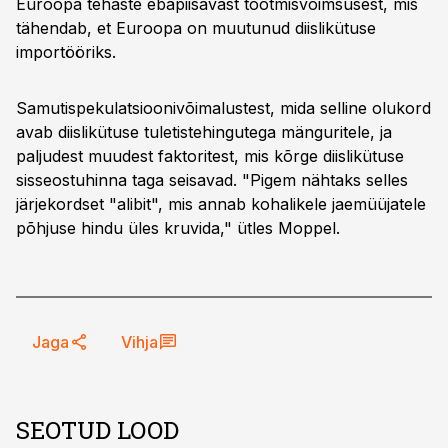
Euroopa tehaste ebapiisavast tootmisvõimsusest, mis
tähendab, et Euroopa on muutunud diislikütuse
importööriks.
Samutispekulatsioonivõimalustest, mida selline olukord
avab diislikütuse tuletistehingutega mänguritele, ja
paljudest muudest faktoritest, mis kõrge diislikütuse
sisseostuhinna taga seisavad. "Pigem nähtaks selles
järjekordset "alibit", mis annab kohalikele jaemüüjatele
põhjuse hindu üles kruvida," ütles Moppel.
Jaga
Vihja
SEOTUD LOOD