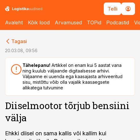
Telli
Avaleht
Kõik lood
Arvamused
TOPid
Podcastid
Vi
cebook
cebook
Tagasi
Twitter)
Twitter)
20.03.08, 09:56
kedIn
kedIn
Tähelepanu!
Artikkel on enam kui 5 aastat vana
ning kuulub väljaande digitaalsesse arhiivi.
ail
ail
Väljaanne ei uuenda ega kaasajasta arhiveeritud
sisu, mistõttu võib olla vajalik kaasaegsete
k
k
allikatega tutvumine
Diiselmootor tõrjub bensiini
välja
Ehkki diisel on sama kallis või kallim kui