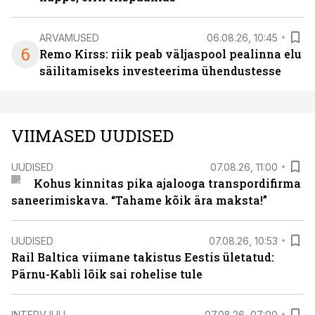
ARVAMUSED
06.08.26, 10:45
6
Remo Kirss: riik peab väljaspool pealinna elu
säilitamiseks investeerima ühendustesse
VIIMASED UUDISED
UUDISED
07.08.26, 11:00
Kohus kinnitas pika ajalooga transpordifirma
saneerimiskava. “Tahame kõik ära maksta!”
UUDISED
07.08.26, 10:53
Rail Baltica viimane takistus Eestis ületatud:
Pärnu-Kabli lõik sai rohelise tule
INTERVJUU
07.08.26, 07:00