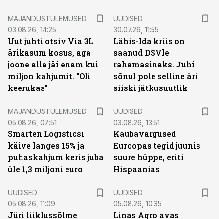
MAJANDUSTULEMUSED
UUDISED
03.08.26, 14:25
30.07.26, 11:55
Uut juhti otsiv Via 3L
Lähis-Ida kriis on
ärikasum kosus, aga
saanud DSVle
joone alla jäi enam kui
rahamasinaks. Juhi
miljon kahjumit. “Oli
sõnul pole selline äri
keerukas”
siiski jätkusuutlik
MAJANDUSTULEMUSED
UUDISED
05.08.26, 07:51
03.08.26, 13:51
Smarten Logisticsi
Kaubavargused
käive langes 15% ja
Euroopas tegid juunis
puhaskahjum keris juba
suure hüppe, eriti
üle 1,3 miljoni euro
Hispaanias
UUDISED
UUDISED
05.08.26, 11:09
05.08.26, 10:35
Jüri liiklussõlme
Linas Agro avas