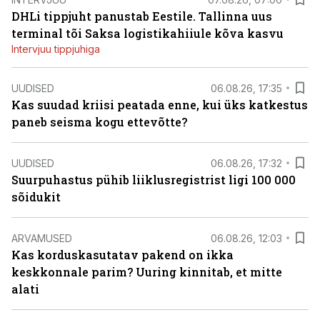
DHLi tippjuht panustab Eestile. Tallinna uus
terminal tõi Saksa logistikahiiule kõva kasvu
Intervjuu tippjuhiga
UUDISED
06.08.26, 17:35
Kas suudad kriisi peatada enne, kui üks katkestus
paneb seisma kogu ettevõtte?
UUDISED
06.08.26, 17:32
Suurpuhastus pühib liiklusregistrist ligi 100 000
sõidukit
ARVAMUSED
06.08.26, 12:03
Kas korduskasutatav pakend on ikka
keskkonnale parim? Uuring kinnitab, et mitte
alati