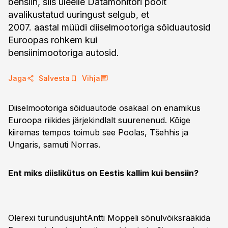
bensiin, siis üleeile Datamonitori poolt
avalikustatud uuringust selgub, et
2007. aastal müüdi diiselmootoriga sõiduautosid
Euroopas rohkem kui
bensiinimootoriga autosid.
Jaga
Salvesta
Vihja
Diiselmootoriga sõiduautode osakaal on enamikus
Euroopa riikides järjekindlalt suurenenud. Kõige
kiiremas tempos toimub see Poolas, Tšehhis ja
Ungaris, samuti Norras.
Ent miks diislikütus on Eestis kallim kui bensiin?
Olerexi turundusjuhtAntti Moppeli sõnulvõiksrääkida