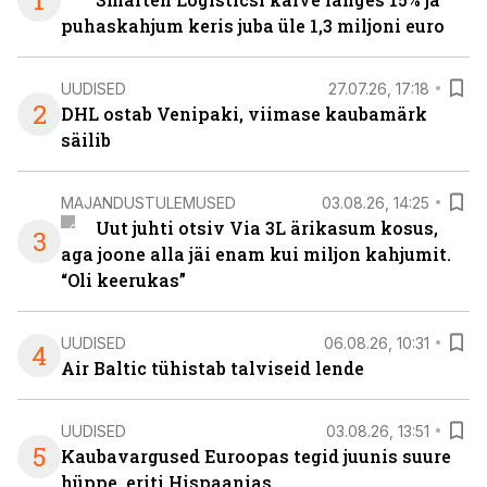
1
puhaskahjum keris juba üle 1,3 miljoni euro
UUDISED
27.07.26, 17:18
2
DHL ostab Venipaki, viimase kaubamärk
säilib
MAJANDUSTULEMUSED
03.08.26, 14:25
Uut juhti otsiv Via 3L ärikasum kosus,
3
aga joone alla jäi enam kui miljon kahjumit.
“Oli keerukas”
UUDISED
06.08.26, 10:31
4
Air Baltic tühistab talviseid lende
UUDISED
03.08.26, 13:51
5
Kaubavargused Euroopas tegid juunis suure
hüppe, eriti Hispaanias