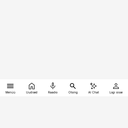
Menüü
Uudised
Raadio
Otsing
AI Chat
Logi sisse
Vana-Lõuna 39/1, 19094 Tallinn
(+372) 667 0111