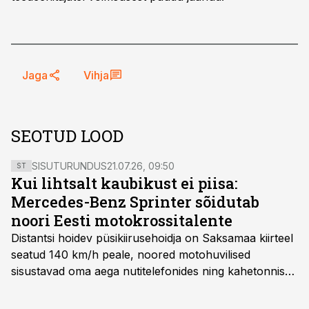
Jaga
Vihja
SEOTUD LOOD
SISUTURUNDUS
21.07.26, 09:50
ST
Kui lihtsalt kaubikust ei piisa:
Mercedes-Benz Sprinter sõidutab
noori Eesti motokrossitalente
Distantsi hoidev püsikiirusehoidja on Saksamaa kiirteel
seatud 140 km/h peale, noored motohuvilised
sisustavad oma aega nutitelefonides ning kahetonnises
järelhaagises veerevad kaasa krossitsiklid koos vajaliku
varustusega. Õige pea on Prantsusmaal, Romagnes