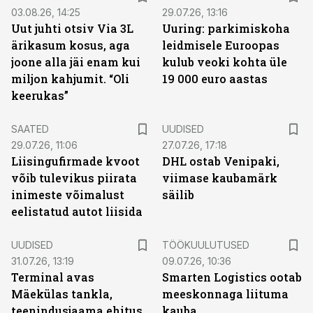
03.08.26, 14:25
29.07.26, 13:16
Uut juhti otsiv Via 3L
Uuring: parkimiskoha
ärikasum kosus, aga
leidmisele Euroopas
joone alla jäi enam kui
kulub veoki kohta üle
miljon kahjumit. “Oli
19 000 euro aastas
keerukas”
SAATED
UUDISED
29.07.26, 11:06
27.07.26, 17:18
Liisingufirmade kvoot
DHL ostab Venipaki,
võib tulevikus piirata
viimase kaubamärk
inimeste võimalust
säilib
eelistatud autot liisida
ST
UUDISED
TÖÖKUULUTUSED
31.07.26, 13:19
09.07.26, 10:36
Terminal avas
Smarten Logistics ootab
Mäekülas tankla,
meeskonnaga liituma
teenindusjaama ehitus
kauba