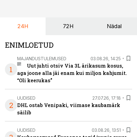
algamas juuniorite motokrossi
maailmameistrivõistlused.
24H
72H
Nädal
ENIMLOETUD
MAJANDUSTULEMUSED
03.08.26, 14:25
Uut juhti otsiv Via 3L ärikasum kosus,
1
aga joone alla jäi enam kui miljon kahjumit.
“Oli keerukas”
UUDISED
27.07.26, 17:18
2
DHL ostab Venipaki, viimase kaubamärk
säilib
UUDISED
03.08.26, 13:51