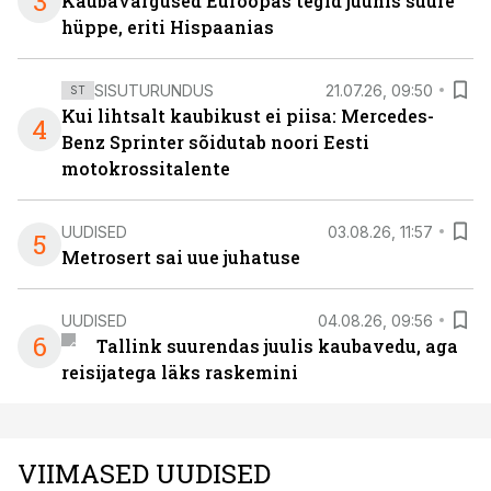
3
Kaubavargused Euroopas tegid juunis suure
hüppe, eriti Hispaanias
SISUTURUNDUS
21.07.26, 09:50
ST
Kui lihtsalt kaubikust ei piisa: Mercedes-
4
Benz Sprinter sõidutab noori Eesti
motokrossitalente
UUDISED
03.08.26, 11:57
5
Metrosert sai uue juhatuse
UUDISED
04.08.26, 09:56
6
Tallink suurendas juulis kaubavedu, aga
reisijatega läks raskemini
VIIMASED UUDISED