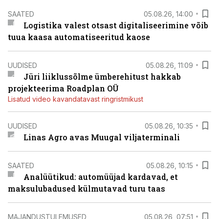
SAATED
05.08.26, 14:00
Logistika valest otsast digitaliseerimine võib
tuua kaasa automatiseeritud kaose
UUDISED
05.08.26, 11:09
Jüri liiklussõlme ümberehitust hakkab
projekteerima Roadplan OÜ
Lisatud video kavandatavast ringristmikust
UUDISED
05.08.26, 10:35
Linas Agro avas Muugal viljaterminali
SAATED
05.08.26, 10:15
Analüütikud: automüüjad kardavad, et
maksulubadused külmutavad turu taas
MAJANDUSTULEMUSED
05.08.26, 07:51