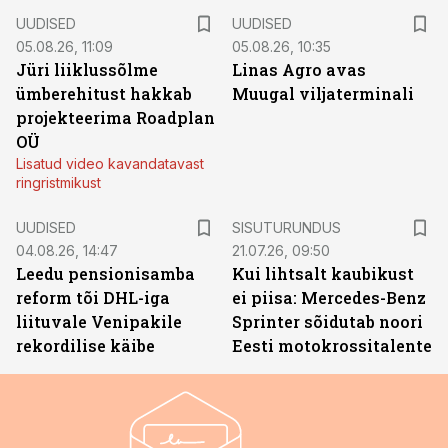
UUDISED
UUDISED
05.08.26, 11:09
05.08.26, 10:35
Jüri liiklussõlme
Linas Agro avas
ümberehitust hakkab
Muugal viljaterminali
projekteerima Roadplan
OÜ
Lisatud video kavandatavast
ringristmikust
ST
UUDISED
SISUTURUNDUS
04.08.26, 14:47
21.07.26, 09:50
Leedu pensionisamba
Kui lihtsalt kaubikust
reform tõi DHL-iga
ei piisa: Mercedes-Benz
liituvale Venipakile
Sprinter sõidutab noori
rekordilise käibe
Eesti motokrossitalente