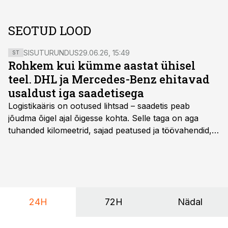
SEOTUD LOOD
SISUTURUNDUS
29.06.26, 15:49
ST
Rohkem kui kümme aastat ühisel
teel. DHL ja Mercedes-Benz ehitavad
usaldust iga saadetisega
Logistikaäris on ootused lihtsad – saadetis peab
jõudma õigel ajal õigesse kohta. Selle taga on aga
tuhanded kilomeetrid, sajad peatused ja töövahendid,
mille peale peab saama alati kindel olla. Just seepärast
on DHL usaldanud Mercedes-Benzi tarbesõidukeid
juba enam kui kümme aastat ning koostöö Vehoga on
selle aja jooksul kujunenud oluliseks osaks ettevõtte
igapäevasest tööst.
24H
72H
Nädal