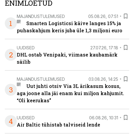
ENIMLOETUD
MAJANDUSTULEMUSED
05.08.26, 07:51
1
Smarten Logisticsi käive langes 15% ja
puhaskahjum keris juba üle 1,3 miljoni euro
UUDISED
27.07.26, 17:18
2
DHL ostab Venipaki, viimase kaubamärk
säilib
MAJANDUSTULEMUSED
03.08.26, 14:25
Uut juhti otsiv Via 3L ärikasum kosus,
3
aga joone alla jäi enam kui miljon kahjumit.
“Oli keerukas”
UUDISED
06.08.26, 10:31
4
Air Baltic tühistab talviseid lende