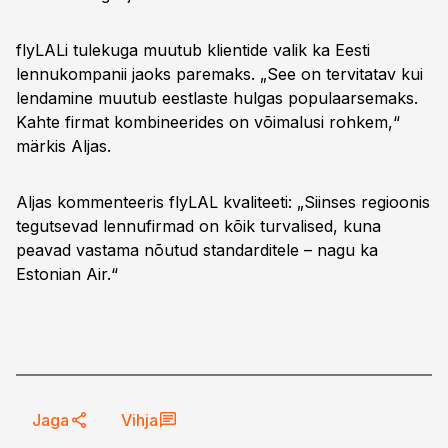
flyLALi tulekuga muutub klientide valik ka Eesti
lennukompanii jaoks paremaks. „See on tervitatav kui
lendamine muutub eestlaste hulgas populaarsemaks.
Kahte firmat kombineerides on võimalusi rohkem,“
märkis Aljas.
Aljas kommenteeris flyLAL kvaliteeti: „Siinses regioonis
tegutsevad lennufirmad on kõik turvalised, kuna
peavad vastama nõutud standarditele – nagu ka
Estonian Air.“
Jaga
Vihja