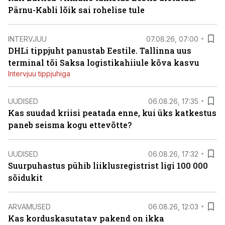
Pärnu-Kabli lõik sai rohelise tule
INTERVJUU
07.08.26, 07:00
DHLi tippjuht panustab Eestile. Tallinna uus
terminal tõi Saksa logistikahiiule kõva kasvu
Intervjuu tippjuhiga
UUDISED
06.08.26, 17:35
Kas suudad kriisi peatada enne, kui üks katkestus
paneb seisma kogu ettevõtte?
UUDISED
06.08.26, 17:32
Suurpuhastus pühib liiklusregistrist ligi 100 000
sõidukit
ARVAMUSED
06.08.26, 12:03
Kas korduskasutatav pakend on ikka