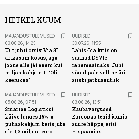
HETKEL KUUM
MAJANDUSTULEMUSED
UUDISED
03.08.26, 14:25
30.07.26, 11:55
Uut juhti otsiv Via 3L
Lähis-Ida kriis on
ärikasum kosus, aga
saanud DSVle
joone alla jäi enam kui
rahamasinaks. Juhi
miljon kahjumit. “Oli
sõnul pole selline äri
keerukas”
siiski jätkusuutlik
MAJANDUSTULEMUSED
UUDISED
05.08.26, 07:51
03.08.26, 13:51
Smarten Logisticsi
Kaubavargused
käive langes 15% ja
Euroopas tegid juunis
puhaskahjum keris juba
suure hüppe, eriti
üle 1,3 miljoni euro
Hispaanias