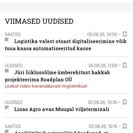
VIIMASED UUDISED
SAATED
05.08.26, 14:00
Logistika valest otsast digitaliseerimine võib
tuua kaasa automatiseeritud kaose
UUDISED
05.08.26, 11:09
Jüri liiklussõlme ümberehitust hakkab
projekteerima Roadplan OÜ
Lisatud video kavandatavast ringristmikust
UUDISED
05.08.26, 10:35
Linas Agro avas Muugal viljaterminali
SAATED
05.08.26, 10:15