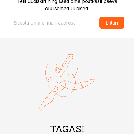
Telli uudiskiri ning saad oma postkasti päeva
olulisemad uudised.
Liitun
TAGASI