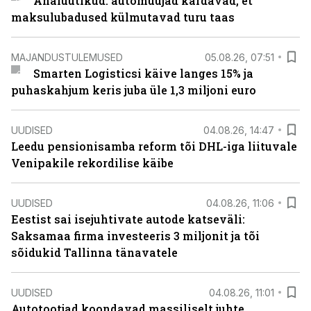
Analüütikud: automüüjad kardavad, et
maksulubadused külmutavad turu taas
MAJANDUSTULEMUSED
05.08.26, 07:51
Smarten Logisticsi käive langes 15% ja
puhaskahjum keris juba üle 1,3 miljoni euro
UUDISED
04.08.26, 14:47
Leedu pensionisamba reform tõi DHL-iga liituvale
Venipakile rekordilise käibe
UUDISED
04.08.26, 11:06
Eestist sai isejuhtivate autode katseväli:
Saksamaa firma investeeris 3 miljonit ja tõi
sõidukid Tallinna tänavatele
UUDISED
04.08.26, 11:01
Autotootjad koondavad massiliselt juhte