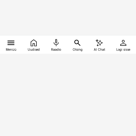
Menüü
Uudised
Raadio
Otsing
AI Chat
Logi sisse
Vana-Lõuna 39/1, 19094 Tallinn
(+372) 667 0111
logistikauudised@logistikauudised.ee
Telli
Reklaam
Firmast
Sisu kasutamisõigused
Ajakirjaniku