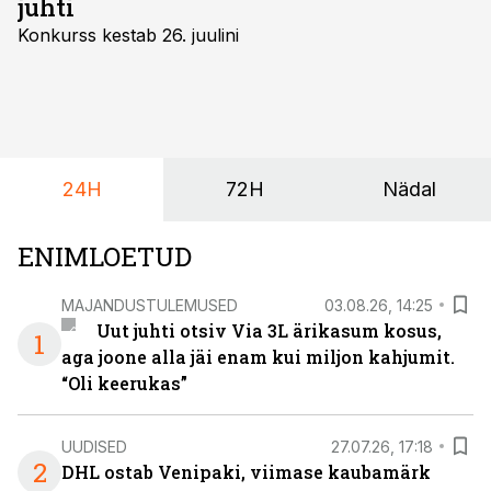
juhti
Konkurss kestab 26. juulini
24H
72H
Nädal
ENIMLOETUD
MAJANDUSTULEMUSED
03.08.26, 14:25
Uut juhti otsiv Via 3L ärikasum kosus,
1
aga joone alla jäi enam kui miljon kahjumit.
“Oli keerukas”
UUDISED
27.07.26, 17:18
2
DHL ostab Venipaki, viimase kaubamärk