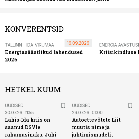
KONVERENTSID
16.09.2026
TALLINN - IDA-VIRUMAA
ENERGIA AVASTUS
Energiasäästlikud lahendused
Kriisikindluse
2026
HETKEL KUUM
UUDISED
UUDISED
30.07.26, 11:55
29.07.26, 01:00
Lähis-Ida kriis on
Autoettevõtete Liit
saanud DSVle
muutis nime ja
rahamasinaks. Juhi
juhtimismudelit