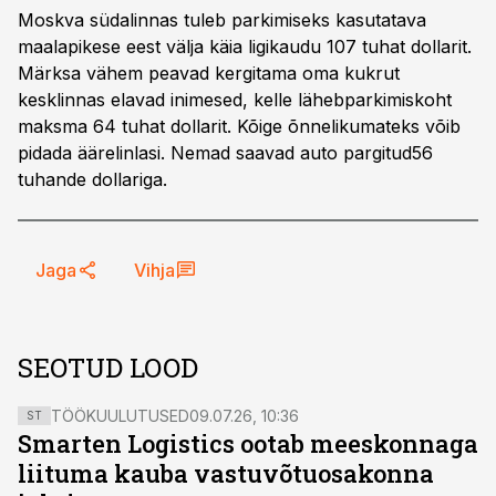
Moskva südalinnas tuleb parkimiseks kasutatava
maalapikese eest välja käia ligikaudu 107 tuhat dollarit.
Märksa vähem peavad kergitama oma kukrut
kesklinnas elavad inimesed, kelle lähebparkimiskoht
maksma 64 tuhat dollarit. Kõige õnnelikumateks võib
pidada äärelinlasi. Nemad saavad auto pargitud56
tuhande dollariga.
Jaga
Vihja
SEOTUD LOOD
TÖÖKUULUTUSED
09.07.26, 10:36
ST
Smarten Logistics ootab meeskonnaga
liituma kauba vastuvõtuosakonna