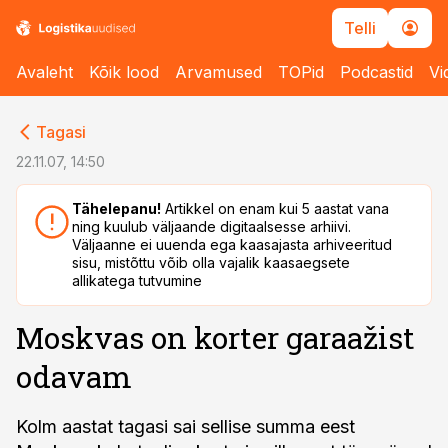
Telli
Avaleht
Kõik lood
Arvamused
TOPid
Podcastid
Vi
cebook
cebook
Tagasi
Twitter)
Twitter)
22.11.07, 14:50
kedIn
kedIn
Tähelepanu!
Artikkel on enam kui 5 aastat vana
ning kuulub väljaande digitaalsesse arhiivi.
ail
ail
Väljaanne ei uuenda ega kaasajasta arhiveeritud
sisu, mistõttu võib olla vajalik kaasaegsete
k
k
allikatega tutvumine
Moskvas on korter garaažist
odavam
Kolm aastat tagasi sai sellise summa eest