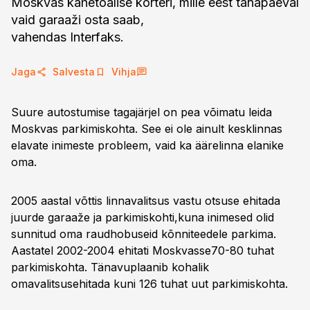
Moskvas kahetoalise korteri, mille eest tänapäeval
vaid garaaži osta saab,
vahendas Interfaks.
Jaga
Salvesta
Vihja
Suure autostumise tagajärjel on pea võimatu leida
Moskvas parkimiskohta. See ei ole ainult kesklinnas
elavate inimeste probleem, vaid ka äärelinna elanike
oma.
2005 aastal võttis linnavalitsus vastu otsuse ehitada
juurde garaaže ja parkimiskohti,kuna inimesed olid
sunnitud oma raudhobuseid kõnniteedele parkima.
Aastatel 2002-2004 ehitati Moskvasse70-80 tuhat
parkimiskohta. Tänavuplaanib kohalik
omavalitsusehitada kuni 126 tuhat uut parkimiskohta.