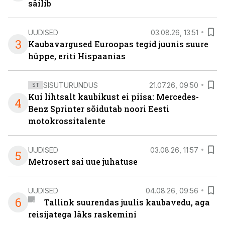
säilib
UUDISED
03.08.26, 13:51
3
Kaubavargused Euroopas tegid juunis suure
hüppe, eriti Hispaanias
SISUTURUNDUS
21.07.26, 09:50
ST
Kui lihtsalt kaubikust ei piisa: Mercedes-
4
Benz Sprinter sõidutab noori Eesti
motokrossitalente
UUDISED
03.08.26, 11:57
5
Metrosert sai uue juhatuse
UUDISED
04.08.26, 09:56
6
Tallink suurendas juulis kaubavedu, aga
reisijatega läks raskemini