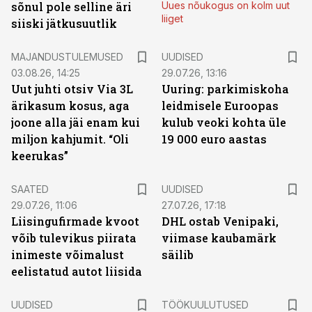
sõnul pole selline äri
Uues nõukogus on kolm uut
liiget
siiski jätkusuutlik
MAJANDUSTULEMUSED
UUDISED
03.08.26, 14:25
29.07.26, 13:16
Uut juhti otsiv Via 3L
Uuring: parkimiskoha
ärikasum kosus, aga
leidmisele Euroopas
joone alla jäi enam kui
kulub veoki kohta üle
miljon kahjumit. “Oli
19 000 euro aastas
keerukas”
SAATED
UUDISED
29.07.26, 11:06
27.07.26, 17:18
Liisingufirmade kvoot
DHL ostab Venipaki,
võib tulevikus piirata
viimase kaubamärk
inimeste võimalust
säilib
eelistatud autot liisida
ST
UUDISED
TÖÖKUULUTUSED