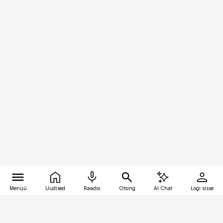
Menüü
Uudised
Raadio
Otsing
AI Chat
Logi sisse