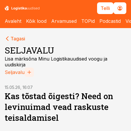
Telli
Avaleht
Kõik lood
Arvamused
TOPid
Podcastid
Vi
Tagasi
SELJAVALU
Lisa märksõna Minu Logistikauudised voogu ja
uudiskirja
Seljavalu
ST
15.05.26, 16:07
Kas tõstad õigesti? Need on
levinuimad vead raskuste
teisaldamisel