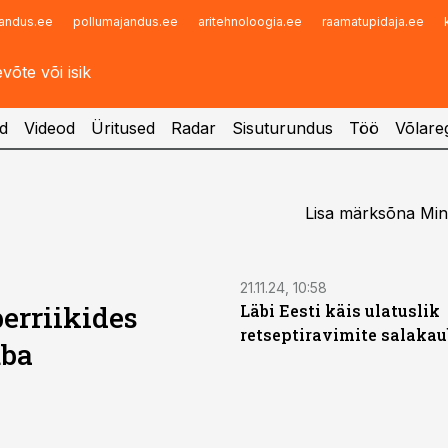
andus.ee
pollumajandus.ee
aritehnoloogia.ee
raamatupidaja.ee
Infopank
Radar
d
Videod
Üritused
Radar
Sisuturundus
Töö
Võlareg
Lisa märksõna Minu
21.11.24, 10:58
erriikides
Läbi Eesti käis ulatuslik
retseptiravimite salaka
uba