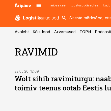
aripaev.ee
toostusuudised.ee
kaub
kaubandus.ee
imelineajalugu.ee
kinnisvarauudised.ee
imelineteadus.ee
Avaleht
Kõik lood
Arvamused
TOPid
Podcasti
RAVIMID
22.05.26, 12:09
Wolt sihib ravimiturgu: naab
toimiv teenus ootab Eestis l