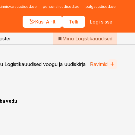
Iseteenindus
kinnisvarauudised.ee
personaliuudised.ee
palgauudised.ee
finant
Telli Logistikauudised
Küsi AI-lt
Telli
Logi sisse
ister
Minu Logistikauudised
 Logistikauudised voogu ja uudiskirja
Ravimid
ubavedu