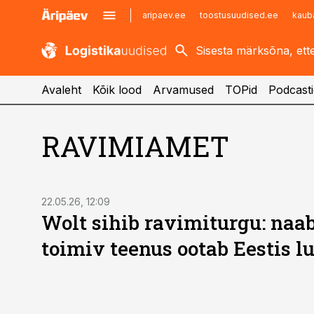
aripaev.ee
toostusuudised.ee
kaub
kaubandus.ee
imelineajalugu.ee
kinnisvarauudised.ee
imelineteadus.ee
Avaleht
Kõik lood
Arvamused
TOPid
Podcasti
RAVIMIAMET
22.05.26, 12:09
Wolt sihib ravimiturgu: naab
toimiv teenus ootab Eestis l