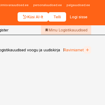
Iseteenindus
kinnisvarauudised.ee
personaliuudised.ee
palgauudised.ee
finant
Telli Logistikauudised
Küsi AI-lt
Telli
Logi sisse
ister
Minu Logistikauudised
istikauudised voogu ja uudiskirja
Ravimiamet