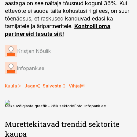
aastaga on see näitaja tõusnud koguni 36%. Kui
ettevõte ei suuda täita kohustusi riigi ees, on suur
tõenäosus, et raskused kanduvad edasi ka
tarnijatele ja äripartneritele.
Kontrolli oma
partnereid tasuta siit!
Kristjan Nõulik
infopank.ee
Kuula
Jaga
Salvesta
Vihja
Maksuvõlglaste graafik - kõik sektorid
Foto:
infopank.ee
Murettekitavad trendid sektorite
kaupa