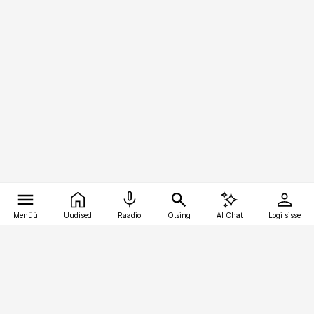
Menüü
Uudised
Raadio
Otsing
AI Chat
Logi sisse
Vana-Lõuna 39/1, 19094 Tallinn
(+372) 667 0111