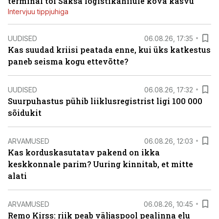
terminal tõi Saksa logistikahiiule kõva kasvu
Intervjuu tippjuhiga
UUDISED
06.08.26, 17:35
Kas suudad kriisi peatada enne, kui üks katkestus
paneb seisma kogu ettevõtte?
UUDISED
06.08.26, 17:32
Suurpuhastus pühib liiklusregistrist ligi 100 000
sõidukit
ARVAMUSED
06.08.26, 12:03
Kas korduskasutatav pakend on ikka
keskkonnale parim? Uuring kinnitab, et mitte
alati
ARVAMUSED
06.08.26, 10:45
Remo Kirss: riik peab väljaspool pealinna elu