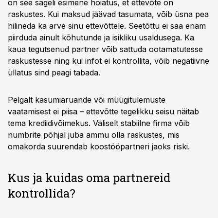
on see sageli esimene hoiatus, et ettevõte on
raskustes. Kui maksud jäävad tasumata, võib üsna pea
hilineda ka arve sinu ettevõttele. Seetõttu ei saa enam
piirduda ainult kõhutunde ja isikliku usaldusega. Ka
kaua tegutsenud partner võib sattuda ootamatutesse
raskustesse ning kui infot ei kontrollita, võib negatiivne
üllatus sind peagi tabada.
Pelgalt kasumiaruande või müügitulemuste
vaatamisest ei piisa – ettevõtte tegelikku seisu näitab
tema krediidivõimekus. Väliselt stabiilne firma võib
numbrite põhjal juba ammu olla raskustes, mis
omakorda suurendab koostööpartneri jaoks riski.
Kus ja kuidas oma partnereid
kontrollida?