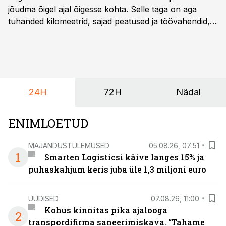
jõudma õigel ajal õigesse kohta. Selle taga on aga
tuhanded kilomeetrid, sajad peatused ja töövahendid,
mille peale peab saama alati kindel olla. Just seepärast
on DHL usaldanud Mercedes-Benzi tarbesõidukeid
juba enam kui kümme aastat ning koostöö Vehoga on
selle aja jooksul kujunenud oluliseks osaks ettevõtte
igapäevasest tööst.
24H
72H
Nädal
ENIMLOETUD
MAJANDUSTULEMUSED
05.08.26, 07:51
1
Smarten Logisticsi käive langes 15% ja
puhaskahjum keris juba üle 1,3 miljoni euro
UUDISED
07.08.26, 11:00
Kohus kinnitas pika ajalooga
2
transpordifirma saneerimiskava. “Tahame