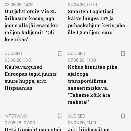
03.08.26, 14:25
05.08.26, 07:51
Uut juhti otsiv Via 3L
Smarten Logisticsi
ärikasum kosus, aga
käive langes 15% ja
joone alla jäi enam kui
puhaskahjum keris juba
miljon kahjumit. “Oli
üle 1,3 miljoni euro
keerukas”
UUDISED
UUDISED
03.08.26, 13:51
07.08.26, 11:00
Kaubavargused
Kohus kinnitas pika
Euroopas tegid juunis
ajalooga
suure hüppe, eriti
transpordifirma
Hispaanias
saneerimiskava.
“Tahame kõik ära
maksta!”
INTERVJUU
UUDISED
07.08.26, 07:00
05.08.26, 11:09
DHLi tippjuht panustab
Jüri liiklussõlme