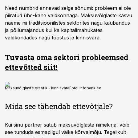
Need numbrid annavad selge sõnumi: probleem ei ole
piiratud ühe-kahe valdkonnaga. Maksuvõlglaste kasvu
näeme nii traditsioonilistes sektorites nagu kaubandus
ja põllumajandus kui ka kapitalimahukates
valdkondades nagu tööstus ja kinnisvara.
Tuvasta oma sektori probleemsed
ettevõtted siit!
Maksuvõlglaste graafik - kinnisvara
Foto:
infopank.ee
Mida see tähendab ettevõtjale?
Kui sinu partner satub maksuvõlglaste nimekirja, võib
see tunduda esmapilgul väike kõrvalmõju. Tegelikult