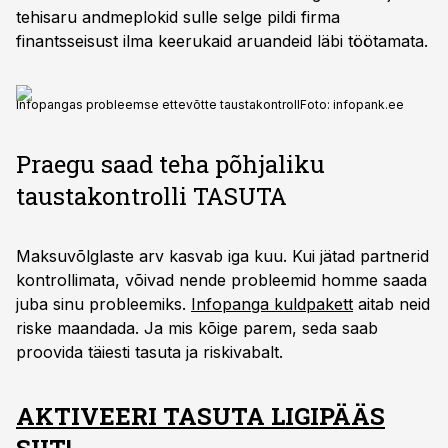
tehisaru andmeplokid sulle selge pildi firma
finantsseisust ilma keerukaid aruandeid läbi töötamata.
Infopangas probleemse ettevõtte taustakontroll
Foto:
infopank.ee
Praegu saad teha põhjaliku
taustakontrolli TASUTA
Maksuvõlglaste arv kasvab iga kuu. Kui jätad partnerid
kontrollimata, võivad nende probleemid homme saada
juba sinu probleemiks.
Infopanga kuldpakett
aitab neid
riske maandada. Ja mis kõige parem, seda saab
proovida täiesti tasuta ja riskivabalt.
AKTIVEERI TASUTA LIGIPÄÄS