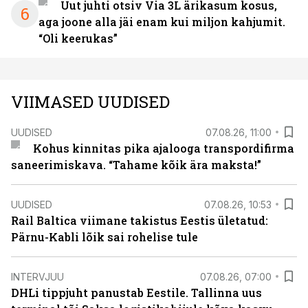
Uut juhti otsiv Via 3L ärikasum kosus,
6
aga joone alla jäi enam kui miljon kahjumit.
“Oli keerukas”
VIIMASED UUDISED
UUDISED
07.08.26, 11:00
Kohus kinnitas pika ajalooga transpordifirma
saneerimiskava. “Tahame kõik ära maksta!”
UUDISED
07.08.26, 10:53
Rail Baltica viimane takistus Eestis ületatud:
Pärnu-Kabli lõik sai rohelise tule
INTERVJUU
07.08.26, 07:00
DHLi tippjuht panustab Eestile. Tallinna uus