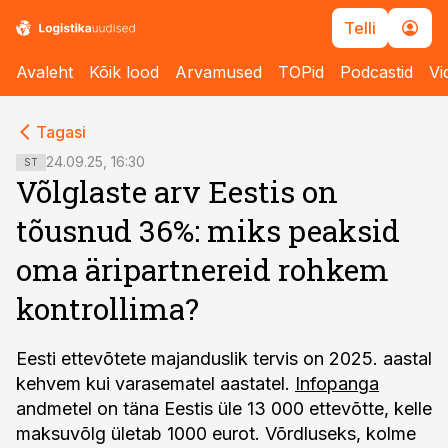
Telli
Avaleht
Kõik lood
Arvamused
TOPid
Podcastid
Vi
cebook
cebook
Tagasi
Twitter)
Twitter)
24.09.25, 16:30
ST
Võlglaste arv Eestis on
kedIn
kedIn
tõusnud 36%: miks peaksid
ail
ail
oma äripartnereid rohkem
k
k
kontrollima?
Eesti ettevõtete majanduslik tervis on 2025. aastal
kehvem kui varasematel aastatel.
Infopanga
andmetel on täna Eestis üle 13 000 ettevõtte, kelle
maksuvõlg ületab 1000 eurot. Võrdluseks, kolme