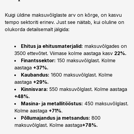
Kuigi üldine maksuvõlglaste arv on kõrge, on kasvu
tempo sektoriti erinev. Just see näitab, kui oluline on
olukorda detailsemalt jälgida:
Ehitus ja ehitusmaterjalid:
maksuvõlgades on
3500 ettevõtet. Viimase kolme aastaga kasv
22%.
Finantssektor:
150 maksuvõlglast. Kolme
aastaga
+37%.
Kaubandus:
1600 maksuvõlglast. Kolme
aastaga
+29%.
Kinnisvara:
550 maksuvõlglast. Kolme aastaga
+48%.
Masina- ja metallitööstus:
450 maksuvõlglast.
Kolme aastaga
+71%
.
Põllumajandus ja metsandus:
800
maksuvõlglast. Kolme aastaga
+78%.