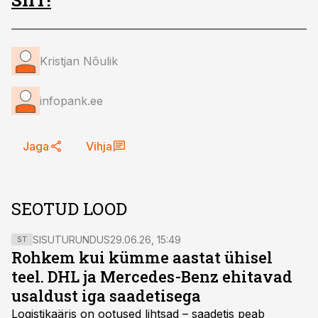
SIIT!
Kristjan Nõulik
infopank.ee
Jaga
Vihja
SEOTUD LOOD
SISUTURUNDUS
29.06.26, 15:49
ST
Rohkem kui kümme aastat ühisel
teel. DHL ja Mercedes-Benz ehitavad
usaldust iga saadetisega
Logistikaäris on ootused lihtsad – saadetis peab