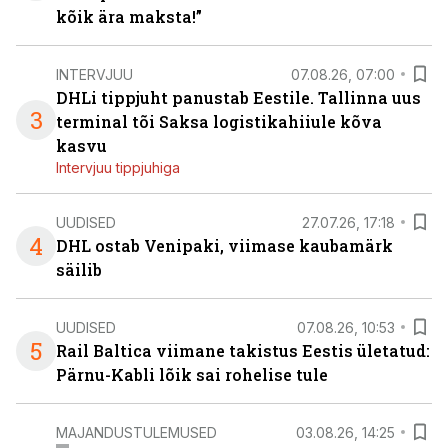
kõik ära maksta!”
INTERVJUU
07.08.26, 07:00
DHLi tippjuht panustab Eestile. Tallinna uus
3
terminal tõi Saksa logistikahiiule kõva
kasvu
Intervjuu tippjuhiga
UUDISED
27.07.26, 17:18
4
DHL ostab Venipaki, viimase kaubamärk
säilib
UUDISED
07.08.26, 10:53
5
Rail Baltica viimane takistus Eestis ületatud:
Pärnu-Kabli lõik sai rohelise tule
MAJANDUSTULEMUSED
03.08.26, 14:25