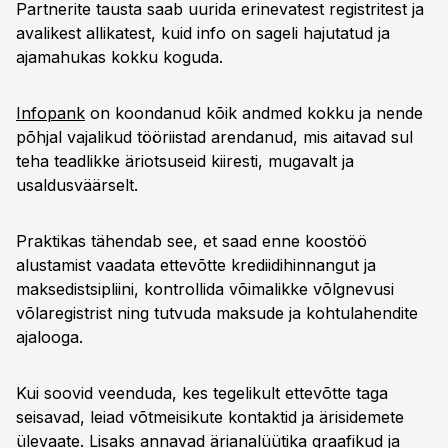
Partnerite tausta saab uurida erinevatest registritest ja
avalikest allikatest, kuid info on sageli hajutatud ja
ajamahukas kokku koguda.
Infopank
on koondanud kõik andmed kokku ja nende
põhjal vajalikud tööriistad arendanud, mis aitavad sul
teha teadlikke äriotsuseid kiiresti, mugavalt ja
usaldusväärselt.
Praktikas tähendab see, et saad enne koostöö
alustamist vaadata ettevõtte krediidihinnangut ja
maksedistsipliini, kontrollida võimalikke võlgnevusi
võlaregistrist ning tutvuda maksude ja kohtulahendite
ajalooga.
Kui soovid veenduda, kes tegelikult ettevõtte taga
seisavad, leiad võtmeisikute kontaktid ja ärisidemete
ülevaate. Lisaks annavad ärianalüütika graafikud ja