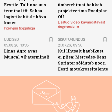
Eestile. Tallinna uus
ümberehitust hakkab
terminal tõi Saksa
projekteerima Roadplan
logistikahiiule kõva
OÜ
kasvu
Lisatud video kavandatavast
ringristmikust
Intervjuu tippjuhiga
ST
UUDISED
SISUTURUNDUS
05.08.26, 10:35
21.07.26, 09:50
Linas Agro avas
Kui lihtsalt kaubikust
Muugal viljaterminali
ei piisa: Mercedes-Benz
Sprinter sõidutab noori
Eesti motokrossitalente