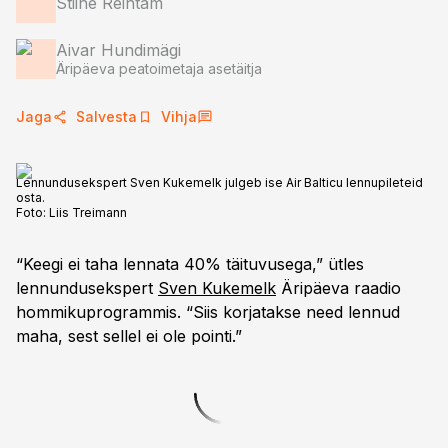
Stiine Reintam
Aivar Hundimägi
Äripäeva peatoimetaja asetäitja
Jaga
Salvesta
Vihja
Lennundusekspert Sven Kukemelk julgeb ise Air Balticu lennupileteid
osta.
Foto:
Liis Treimann
“Keegi ei taha lennata 40% täituvusega,” ütles
lennundusekspert
Sven Kukemelk
Äripäeva raadio
hommikuprogrammis. “Siis korjatakse need lennud
maha, sest sellel ei ole pointi.”