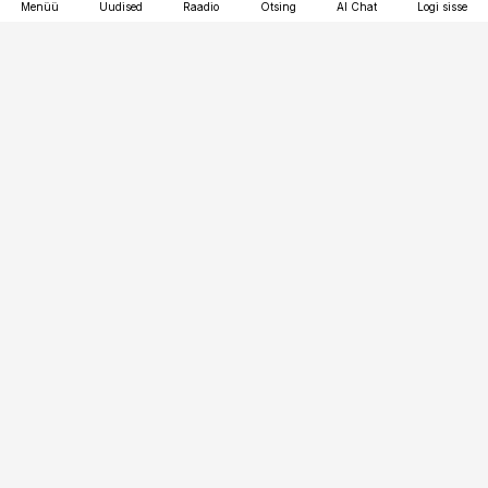
Menüü
Uudised
Raadio
Otsing
AI Chat
Logi sisse
Vana-Lõuna 39/1, 19094 Tallinn
(+372) 667 0111
logistikauudised@logistikauudised.ee
Telli
Reklaam
Firmast
Sisu kasutamisõigused
Ajakirjaniku
eetikakoodeks
Üldtingimused
Privaatsustingimused
Küpsiste poliitika
KKK
Eesti Meediaettevõtete
Eelistuste haldamine
Liit