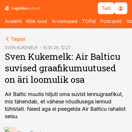
Telli
Avaleht
Kõik lood
Arvamused
TOPid
Podcastid
Vi
cebook
Tagasi
Twitter)
SVEN KUKEMELK
15.05.26, 12:27
Sven Kukemelk: Air Balticu
kedIn
suvised graafikumuutused
ail
on äri loomulik osa
k
Air Baltic muutis hiljuti oma suvist lennugraafikut,
mis tähendab, et vähese nõudlusega lennud
tühistati. Need aga ei peegelda Air Balticu rahalist
seisu.