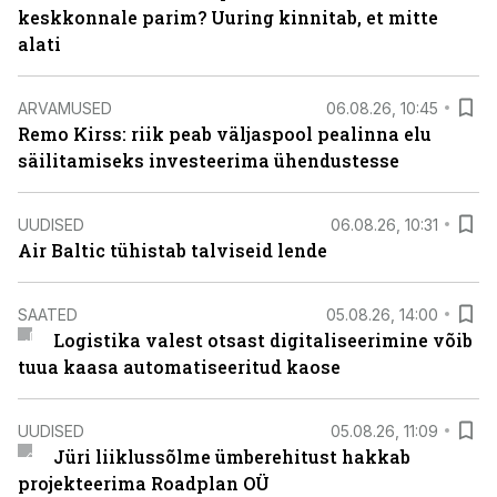
keskkonnale parim? Uuring kinnitab, et mitte
alati
ARVAMUSED
06.08.26, 10:45
Remo Kirss: riik peab väljaspool pealinna elu
säilitamiseks investeerima ühendustesse
UUDISED
06.08.26, 10:31
Air Baltic tühistab talviseid lende
SAATED
05.08.26, 14:00
Logistika valest otsast digitaliseerimine võib
tuua kaasa automatiseeritud kaose
UUDISED
05.08.26, 11:09
Jüri liiklussõlme ümberehitust hakkab
projekteerima Roadplan OÜ