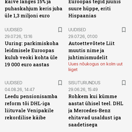
käive langes 15% ja
Euroopas tegid juunis
puhaskahjum keris juba
suure hüppe, eriti
üle 1,3 miljoni euro
Hispaanias
UUDISED
UUDISED
29.07.26, 13:16
29.07.26, 01:00
Uuring: parkimiskoha
Autoettevõtete Liit
leidmisele Euroopas
muutis nime ja
kulub veoki kohta üle
juhtimismudelit
19 000 euro aastas
Uues nõukogus on kolm uut
liiget
ST
UUDISED
SISUTURUNDUS
04.08.26, 14:47
29.06.26, 15:49
Leedu pensionisamba
Rohkem kui kümme
reform tõi DHL-iga
aastat ühisel teel. DHL
liituvale Venipakile
ja Mercedes-Benz
rekordilise käibe
ehitavad usaldust iga
saadetisega