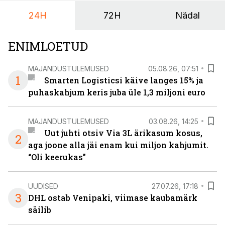
24H
72H
Nädal
ENIMLOETUD
MAJANDUSTULEMUSED
05.08.26, 07:51
1
Smarten Logisticsi käive langes 15% ja
puhaskahjum keris juba üle 1,3 miljoni euro
MAJANDUSTULEMUSED
03.08.26, 14:25
Uut juhti otsiv Via 3L ärikasum kosus,
2
aga joone alla jäi enam kui miljon kahjumit.
“Oli keerukas”
UUDISED
27.07.26, 17:18
3
DHL ostab Venipaki, viimase kaubamärk
säilib