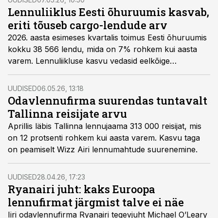
euroni.
Lennuliiklus Eesti õhuruumis kasvab,
eriti tõuseb cargo-lendude arv
2026. aasta esimeses kvartalis toimus Eesti õhuruumis
kokku 38 566 lendu, mida on 7% rohkem kui aasta
varem. Lennuliikluse kasvu vedasid eelkõige
ülelennud, mis moodustasid 73% kogu lennumahust.
Eesti on endiselt oluline rahvusvahelise lennutransiidi
UUDISED
06.05.26, 13:18
sõlmpunkt.
Odavlennufirma suurendas tuntavalt
Tallinna reisijate arvu
Aprillis läbis
Tallinna lennujaam
a 313 000 reisijat, mis
on 12 protsenti rohkem kui aasta varem. Kasvu taga
on peamiselt Wizz Airi lennumahtude suurenemine.
UUDISED
28.04.26, 17:23
Ryanairi juht: kaks Euroopa
lennufirmat järgmist talve ei näe
Iiri odavlennufirma Ryanairi tegevjuht Michael O’Leary