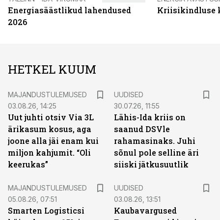
Energiasäästlikud lahendused
Kriisikindluse
2026
HETKEL KUUM
MAJANDUSTULEMUSED
UUDISED
03.08.26, 14:25
30.07.26, 11:55
Uut juhti otsiv Via 3L
Lähis-Ida kriis on
ärikasum kosus, aga
saanud DSVle
joone alla jäi enam kui
rahamasinaks. Juhi
miljon kahjumit. “Oli
sõnul pole selline äri
keerukas”
siiski jätkusuutlik
MAJANDUSTULEMUSED
UUDISED
05.08.26, 07:51
03.08.26, 13:51
Smarten Logisticsi
Kaubavargused