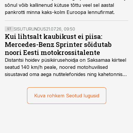
sõnul võib kallinenud kütuse tõttu veel sel aastal
pankrotti minna kaks-kolm Euroopa lennufirmat.
SISUTURUNDUS
21.07.26, 09:50
ST
Kui lihtsalt kaubikust ei piisa:
Mercedes-Benz Sprinter sõidutab
noori Eesti motokrossitalente
Distantsi hoidev püsikiirusehoidja on Saksamaa kiirteel
seatud 140 km/h peale, noored motohuvilised
sisustavad oma aega nutitelefonides ning kahetonnises
järelhaagises veerevad kaasa krossitsiklid koos vajaliku
varustusega. Õige pea on Prantsusmaal, Romagnes
algamas juuniorite motokrossi
Kuva rohkem Seotud lugusid
maailmameistrivõistlused.