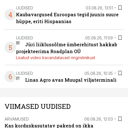
UUDISED
03.08.26, 13:51
4
Kaubavargused Euroopas tegid juunis suure
hüppe, eriti Hispaanias
UUDISED
05.08.26, 11:09
Jüri liiklussõlme ümberehitust hakkab
5
projekteerima Roadplan OÜ
Lisatud video kavandatavast ringristmikust
UUDISED
05.08.26, 10:35
6
Linas Agro avas Muugal viljaterminali
VIIMASED UUDISED
ARVAMUSED
06.08.26, 12:03
Kas korduskasutatav pakend on ikka