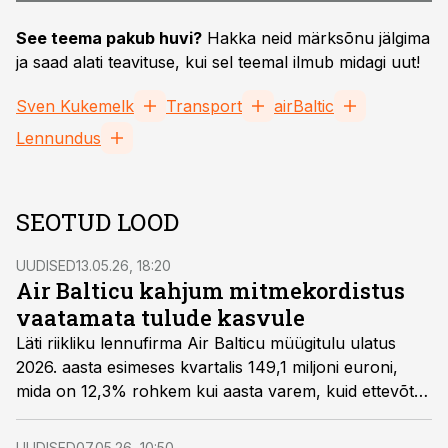
See teema pakub huvi?
Hakka neid märksõnu jälgima
ja saad alati teavituse, kui sel teemal ilmub midagi uut!
Sven Kukemelk
Transport
airBaltic
Lennundus
SEOTUD LOOD
UUDISED
13.05.26, 18:20
Air Balticu kahjum mitmekordistus
vaatamata tulude kasvule
Läti riikliku lennufirma Air Balticu müügitulu ulatus
2026. aasta esimeses kvartalis 149,1 miljoni euroni,
mida on 12,3% rohkem kui aasta varem, kuid ettevõtte
üldkahjum suurenes sellele vaatamata mullusega
võrreldes enam kui kaks korda, ehk 70,1 miljoni
UUDISED
07.05.26, 10:50