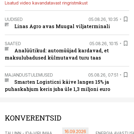
Lisatud video kavandatavast ringristmikust
UUDISED
05.08.26, 10:35
Linas Agro avas Muugal viljaterminali
SAATED
05.08.26, 10:15
Analüütikud: automüüjad kardavad, et
maksulubadused külmutavad turu taas
MAJANDUSTULEMUSED
05.08.26, 07:51
Smarten Logisticsi käive langes 15% ja
puhaskahjum keris juba üle 1,3 miljoni euro
KONVERENTSID
16.09.2026
TALLINN - IDA-VIRUMAA
ENERGIA AVASTUS