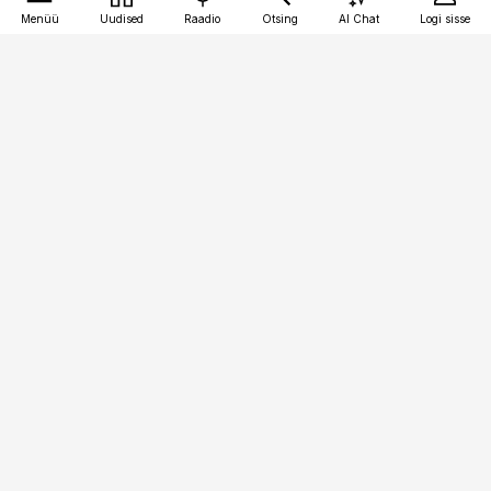
Menüü
Uudised
Raadio
Otsing
AI Chat
Logi sisse
Vana-Lõuna 39/1, 19094 Tallinn
(+372) 667 0111
logistikauudised@logistikauudised.ee
Telli
Reklaam
Firmast
Sisu kasutamisõigused
Ajakirjaniku
eetikakoodeks
Üldtingimused
Privaatsustingimused
Küpsiste poliitika
KKK
Eesti Meediaettevõtete
Eelistuste haldamine
Liit