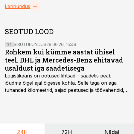
Lennundus
SEOTUD LOOD
SISUTURUNDUS
29.06.26, 15:49
ST
Rohkem kui kümme aastat ühisel
teel. DHL ja Mercedes-Benz ehitavad
usaldust iga saadetisega
Logistikaäris on ootused lihtsad – saadetis peab
jõudma õigel ajal õigesse kohta. Selle taga on aga
tuhanded kilomeetrid, sajad peatused ja töövahendid,
mille peale peab saama alati kindel olla. Just seepärast
on DHL usaldanud Mercedes-Benzi tarbesõidukeid
juba enam kui kümme aastat ning koostöö Vehoga on
selle aja jooksul kujunenud oluliseks osaks ettevõtte
igapäevasest tööst.
24H
72H
Nädal