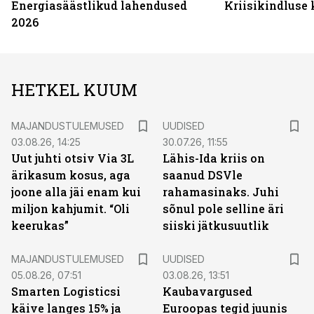
Energiasäästlikud lahendused
Kriisikindluse
2026
HETKEL KUUM
MAJANDUSTULEMUSED
UUDISED
03.08.26, 14:25
30.07.26, 11:55
Uut juhti otsiv Via 3L
Lähis-Ida kriis on
ärikasum kosus, aga
saanud DSVle
joone alla jäi enam kui
rahamasinaks. Juhi
miljon kahjumit. “Oli
sõnul pole selline äri
keerukas”
siiski jätkusuutlik
MAJANDUSTULEMUSED
UUDISED
05.08.26, 07:51
03.08.26, 13:51
Smarten Logisticsi
Kaubavargused
käive langes 15% ja
Euroopas tegid juunis