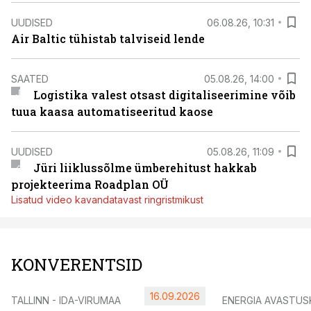
UUDISED
06.08.26, 10:31
Air Baltic tühistab talviseid lende
SAATED
05.08.26, 14:00
Logistika valest otsast digitaliseerimine võib
tuua kaasa automatiseeritud kaose
UUDISED
05.08.26, 11:09
Jüri liiklussõlme ümberehitust hakkab
projekteerima Roadplan OÜ
Lisatud video kavandatavast ringristmikust
KONVERENTSID
16.09.2026
TALLINN - IDA-VIRUMAA
ENERGIA AVASTUS