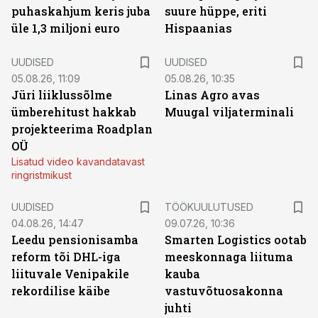
puhaskahjum keris juba
suure hüppe, eriti
üle 1,3 miljoni euro
Hispaanias
UUDISED
UUDISED
05.08.26, 11:09
05.08.26, 10:35
Jüri liiklussõlme
Linas Agro avas
ümberehitust hakkab
Muugal viljaterminali
projekteerima Roadplan
OÜ
Lisatud video kavandatavast
ringristmikust
ST
UUDISED
TÖÖKUULUTUSED
04.08.26, 14:47
09.07.26, 10:36
Leedu pensionisamba
Smarten Logistics ootab
reform tõi DHL-iga
meeskonnaga liituma
liituvale Venipakile
kauba
rekordilise käibe
vastuvõtuosakonna
juhti