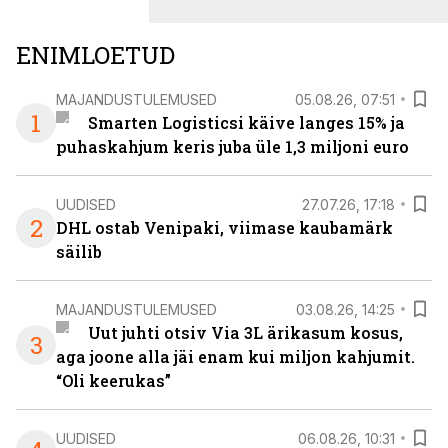
ENIMLOETUD
MAJANDUSTULEMUSED
05.08.26, 07:51
1
Smarten Logisticsi käive langes 15% ja
puhaskahjum keris juba üle 1,3 miljoni euro
UUDISED
27.07.26, 17:18
2
DHL ostab Venipaki, viimase kaubamärk
säilib
MAJANDUSTULEMUSED
03.08.26, 14:25
Uut juhti otsiv Via 3L ärikasum kosus,
3
aga joone alla jäi enam kui miljon kahjumit.
“Oli keerukas”
UUDISED
06.08.26, 10:31