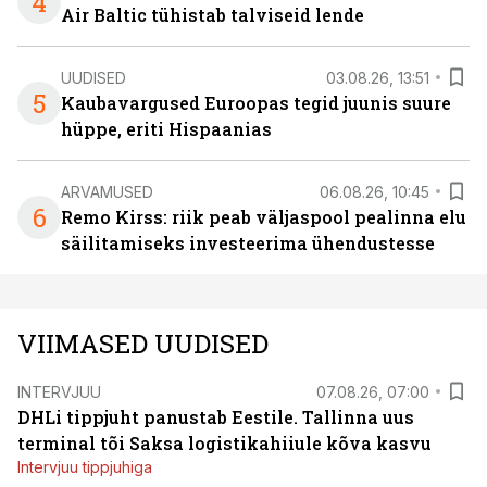
4
Air Baltic tühistab talviseid lende
UUDISED
03.08.26, 13:51
5
Kaubavargused Euroopas tegid juunis suure
hüppe, eriti Hispaanias
ARVAMUSED
06.08.26, 10:45
6
Remo Kirss: riik peab väljaspool pealinna elu
säilitamiseks investeerima ühendustesse
VIIMASED UUDISED
INTERVJUU
07.08.26, 07:00
DHLi tippjuht panustab Eestile. Tallinna uus
terminal tõi Saksa logistikahiiule kõva kasvu
Intervjuu tippjuhiga