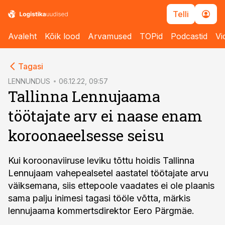
Telli
Avaleht
Kõik lood
Arvamused
TOPid
Podcastid
Vi
cebook
Tagasi
Twitter)
LENNUNDUS
06.12.22, 09:57
Tallinna Lennujaama
kedIn
töötajate arv ei naase enam
ail
koroonaeelsesse seisu
k
Kui koroonaviiruse leviku tõttu hoidis Tallinna
Lennujaam vahepealsetel aastatel töötajate arvu
väiksemana, siis ettepoole vaadates ei ole plaanis
sama palju inimesi tagasi tööle võtta, märkis
lennujaama kommertsdirektor Eero Pärgmäe.