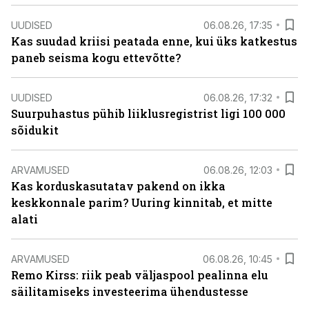
UUDISED
06.08.26, 17:35
Kas suudad kriisi peatada enne, kui üks katkestus
paneb seisma kogu ettevõtte?
UUDISED
06.08.26, 17:32
Suurpuhastus pühib liiklusregistrist ligi 100 000
sõidukit
ARVAMUSED
06.08.26, 12:03
Kas korduskasutatav pakend on ikka
keskkonnale parim? Uuring kinnitab, et mitte
alati
ARVAMUSED
06.08.26, 10:45
Remo Kirss: riik peab väljaspool pealinna elu
säilitamiseks investeerima ühendustesse