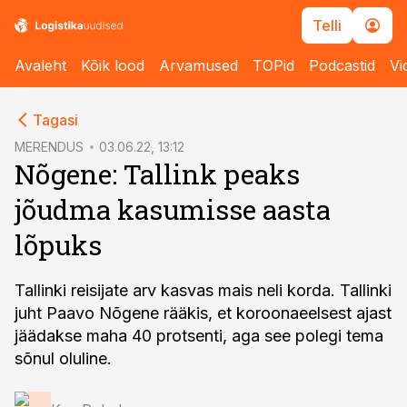
Telli
Avaleht
Kõik lood
Arvamused
TOPid
Podcastid
Vi
cebook
Tagasi
Twitter)
MERENDUS
03.06.22, 13:12
Nõgene: Tallink peaks
kedIn
jõudma kasumisse aasta
ail
lõpuks
k
Tallinki reisijate arv kasvas mais neli korda. Tallinki
juht Paavo Nõgene rääkis, et koroonaeelsest ajast
jäädakse maha 40 protsenti, aga see polegi tema
sõnul oluline.