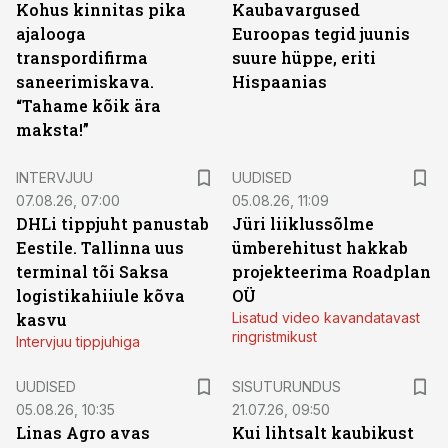
Kohus kinnitas pika
Kaubavargused
ajalooga
Euroopas tegid juunis
transpordifirma
suure hüppe, eriti
saneerimiskava.
Hispaanias
“Tahame kõik ära
maksta!”
INTERVJUU
UUDISED
07.08.26, 07:00
05.08.26, 11:09
DHLi tippjuht panustab
Jüri liiklussõlme
Eestile. Tallinna uus
ümberehitust hakkab
terminal tõi Saksa
projekteerima Roadplan
logistikahiiule kõva
OÜ
kasvu
Lisatud video kavandatavast
ringristmikust
Intervjuu tippjuhiga
ST
UUDISED
SISUTURUNDUS
05.08.26, 10:35
21.07.26, 09:50
Linas Agro avas
Kui lihtsalt kaubikust