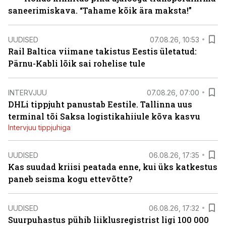
saneerimiskava. “Tahame kõik ära maksta!”
UUDISED
07.08.26, 10:53
Rail Baltica viimane takistus Eestis ületatud:
Pärnu-Kabli lõik sai rohelise tule
INTERVJUU
07.08.26, 07:00
DHLi tippjuht panustab Eestile. Tallinna uus
terminal tõi Saksa logistikahiiule kõva kasvu
Intervjuu tippjuhiga
UUDISED
06.08.26, 17:35
Kas suudad kriisi peatada enne, kui üks katkestus
paneb seisma kogu ettevõtte?
UUDISED
06.08.26, 17:32
Suurpuhastus pühib liiklusregistrist ligi 100 000