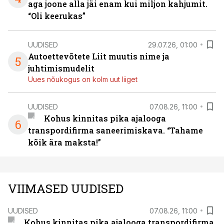
aga joone alla jäi enam kui miljon kahjumit.
“Oli keerukas”
UUDISED
29.07.26, 01:00
Autoettevõtete Liit muutis nime ja
5
juhtimismudelit
Uues nõukogus on kolm uut liiget
UUDISED
07.08.26, 11:00
Kohus kinnitas pika ajalooga
6
transpordifirma saneerimiskava. “Tahame
kõik ära maksta!”
VIIMASED UUDISED
UUDISED
07.08.26, 11:00
Kohus kinnitas pika ajalooga transpordifirma