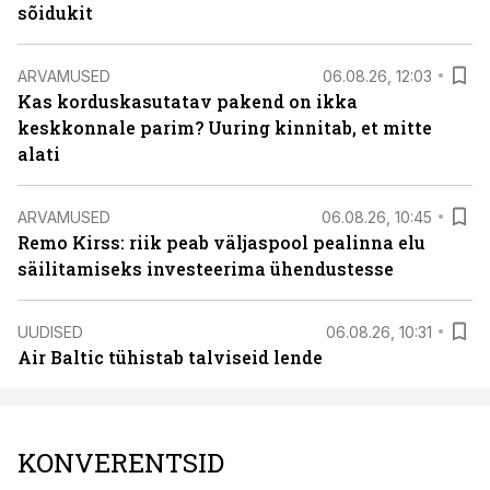
sõidukit
ARVAMUSED
06.08.26, 12:03
Kas korduskasutatav pakend on ikka
keskkonnale parim? Uuring kinnitab, et mitte
alati
ARVAMUSED
06.08.26, 10:45
Remo Kirss: riik peab väljaspool pealinna elu
säilitamiseks investeerima ühendustesse
UUDISED
06.08.26, 10:31
Air Baltic tühistab talviseid lende
KONVERENTSID