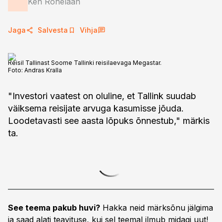
Ken Rohelaan
Jaga
Salvesta
Vihja
Reisil Tallinast Soome Tallinki reisilaevaga Megastar.
Foto:
Andras Kralla
"Investori vaatest on oluline, et Tallink suudab
väiksema reisijate arvuga kasumisse jõuda.
Loodetavasti see aasta lõpuks õnnestub," märkis
ta.
See teema pakub huvi?
Hakka neid märksõnu jälgima
ja saad alati teavituse, kui sel teemal ilmub midagi uut!