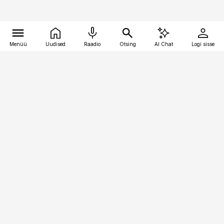
Menüü
Uudised
Raadio
Otsing
AI Chat
Logi sisse
Vana-Lõuna 39/1, 19094 Tallinn
(+372) 667 0111
logistikauudised@logistikauudised.ee
Telli
Reklaam
Firmast
Sisu kasutamisõigused
Ajakirjaniku
eetikakoodeks
Üldtingimused
Privaatsustingimused
Küpsiste poliitika
KKK