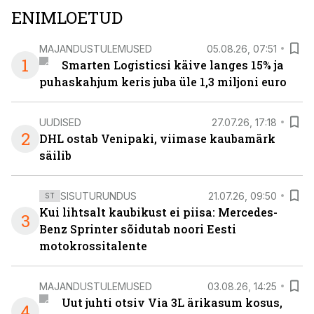
ENIMLOETUD
MAJANDUSTULEMUSED
05.08.26, 07:51
1
Smarten Logisticsi käive langes 15% ja
puhaskahjum keris juba üle 1,3 miljoni euro
UUDISED
27.07.26, 17:18
2
DHL ostab Venipaki, viimase kaubamärk
säilib
SISUTURUNDUS
21.07.26, 09:50
ST
Kui lihtsalt kaubikust ei piisa: Mercedes-
3
Benz Sprinter sõidutab noori Eesti
motokrossitalente
MAJANDUSTULEMUSED
03.08.26, 14:25
Uut juhti otsiv Via 3L ärikasum kosus,
4