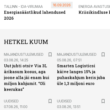
16.09.2026
TALLINN - IDA-VIRUMAA
ENERGIA AVASTUS
Energiasäästlikud lahendused
Kriisikindluse
2026
HETKEL KUUM
MAJANDUSTULEMUSED
MAJANDUSTULEMUSED
03.08.26, 14:25
05.08.26, 07:51
Uut juhti otsiv Via 3L
Smarten Logisticsi
ärikasum kosus, aga
käive langes 15% ja
joone alla jäi enam kui
puhaskahjum keris juba
miljon kahjumit. “Oli
üle 1,3 miljoni euro
keerukas”
UUDISED
UUDISED
07.08.26, 11:00
03.08.26, 13:51