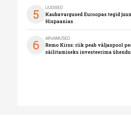
UUDISED
5
Kaubavargused Euroopas tegid juuni
Hispaanias
ARVAMUSED
6
Remo Kirss: riik peab väljaspool pe
säilitamiseks investeerima ühendu