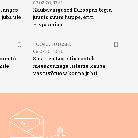
03.08.26, 13:51
 langes
Kaubavargused Euroopas tegid
 juba üle
juunis suure hüppe, eriti
Hispaanias
ST
TÖÖKUULUTUSED
09.07.26, 10:36
orm tõi
Smarten Logistics ootab
kile
meeskonnaga liituma kauba
vastuvõtuosakonna juhti