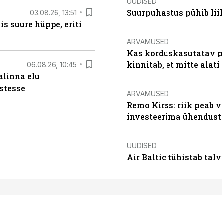
UUDISED
Suurpuhastus pühib liik
03.08.26, 13:51
s suure hüppe, eriti
ARVAMUSED
Kas korduskasutatav p
kinnitab, et mitte alati
06.08.26, 10:45
alinna elu
stesse
ARVAMUSED
Remo Kirss: riik peab v
investeerima ühendust
UUDISED
Air Baltic tühistab talv