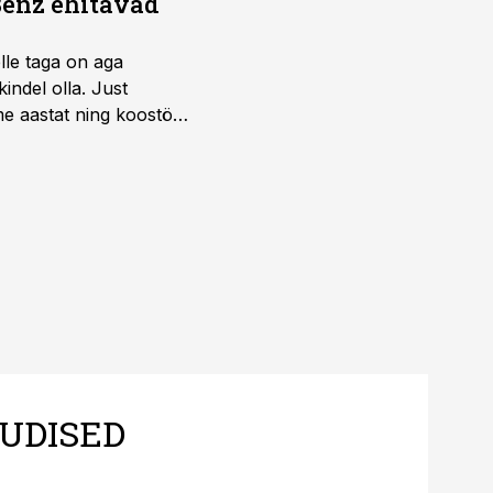
Benz ehitavad
elle taga on aga
indel olla. Just
e aastat ning koostöö
.
UDISED