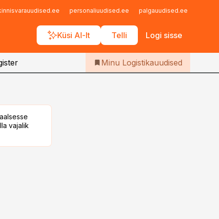
Iseteenindus
kinnisvarauudised.ee
personaliuudised.ee
palgauudised.ee
finant
Telli Logistikauudised
Küsi AI-lt
Telli
Logi sisse
ister
Minu Logistikauudised
taalsesse
la vajalik