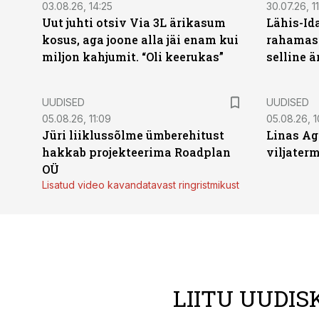
03.08.26, 14:25
30.07.26, 11
Uut juhti otsiv Via 3L ärikasum
Lähis-Id
kosus, aga joone alla jäi enam kui
rahamasi
miljon kahjumit. “Oli keerukas”
selline ä
UUDISED
UUDISED
05.08.26, 11:09
05.08.26, 1
Jüri liiklussõlme ümberehitust
Linas Ag
hakkab projekteerima Roadplan
viljaterm
OÜ
Lisatud video kavandatavast ringristmikust
LIITU UUDIS