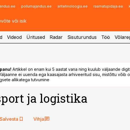
andus.ee
pollumajandus.ee
aritehnoloogia.ee
raamatupidaja.ee
Infopank
Radar
d
Videod
Üritused
Radar
Sisuturundus
Töö
Võlareg
panu!
Artikkel on enam kui 5 aastat vana ning kuulub väljaande digi
. Väljaanne ei uuenda ega kaasajasta arhiveeritud sisu, mistõttu võib ol
sete allikatega tutvumine
port ja logistika
Salvesta
Vihja