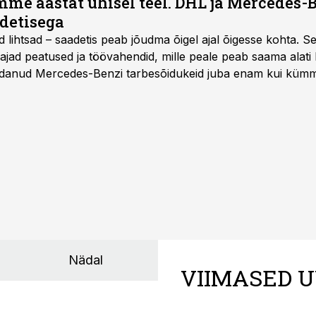
e aastat ühisel teel. DHL ja Mercedes-
adetisega
d lihtsad – saadetis peab jõudma õigel ajal õigesse kohta. S
ajad peatused ja töövahendid, mille peale peab saama alati k
danud Mercedes-Benzi tarbesõidukeid juba enam kui kümm
ksul kujunenud oluliseks osaks ettevõtte igapäevasest tööst
Nädal
VIIMASED U