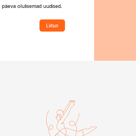
ti päeva olulisemad uudised.
Liitun