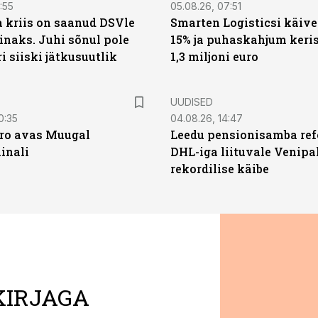
:55
05.08.26, 07:51
a kriis on saanud DSVle
Smarten Logisticsi käive
naks. Juhi sõnul pole
15% ja puhaskahjum keris
ri siiski jätkusuutlik
1,3 miljoni euro
UUDISED
0:35
04.08.26, 14:47
ro avas Muugal
Leedu pensionisamba ref
inali
DHL-iga liituvale Venipa
rekordilise käibe
KIRJAGA