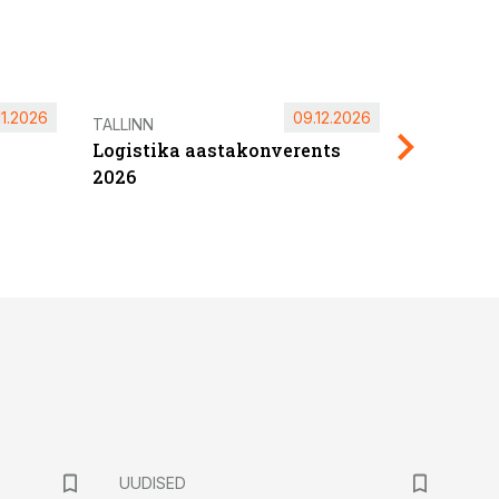
11.2026
09.12.2026
Pärnu ta
TALLINN
Logistika aastakonverents
2027
2026
UUDISED