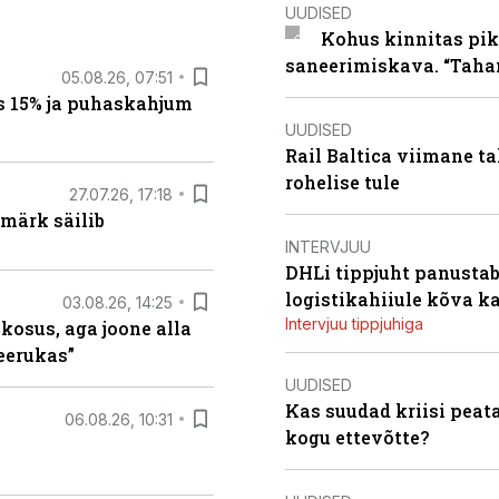
UUDISED
Kohus kinnitas pik
saneerimiskava. “Taha
05.08.26, 07:51
s 15% ja puhaskahjum
UUDISED
Rail Baltica viimane ta
rohelise tule
27.07.26, 17:18
märk säilib
INTERVJUU
DHLi tippjuht panustab 
logistikahiiule kõva k
03.08.26, 14:25
Intervjuu tippjuhiga
 kosus, aga joone alla
keerukas”
UUDISED
Kas suudad kriisi peat
06.08.26, 10:31
kogu ettevõtte?