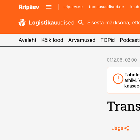
aripaev.ee
toostusuudised.ee
kaub
kaubandus.ee
imelineajalugu.ee
kinnisvarauudised.ee
imelineteadus.ee
Avaleht
Kõik lood
Arvamused
TOPid
Podcasti
cebook
01.12.08, 02:00
Twitter)
Tähele
kedIn
arhiivi
kaasaeg
ail
Trans
k
Jaga