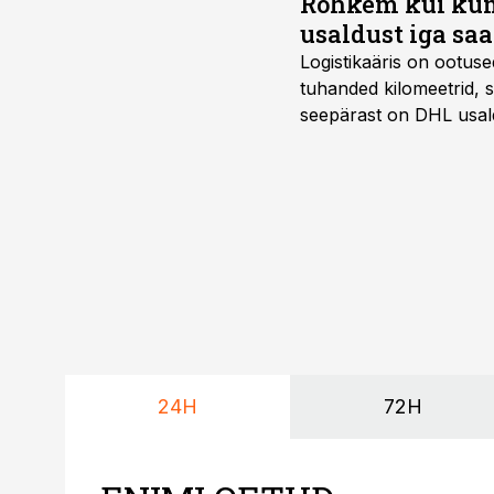
Rohkem kui kümm
usaldust iga sa
Logistikaäris on ootuse
tuhanded kilomeetrid, s
seepärast on DHL usal
Vehoga on selle aja joo
24H
72H