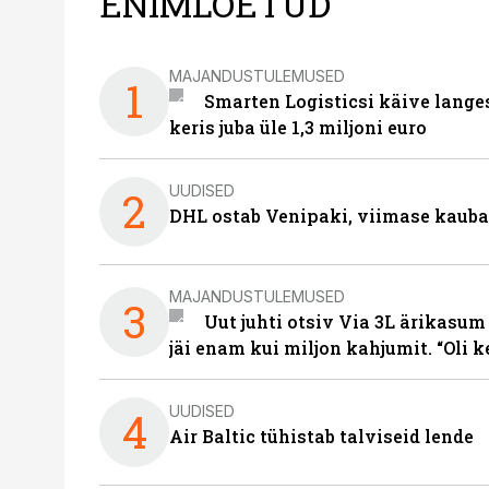
ENIMLOETUD
MAJANDUSTULEMUSED
1
Smarten Logisticsi käive lange
keris juba üle 1,3 miljoni euro
UUDISED
2
DHL ostab Venipaki, viimase kauba
MAJANDUSTULEMUSED
3
Uut juhti otsiv Via 3L ärikasum
jäi enam kui miljon kahjumit. “Oli 
UUDISED
4
Air Baltic tühistab talviseid lende