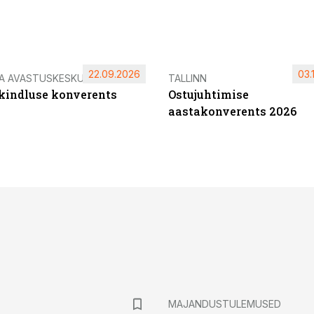
22.09.2026
03.
IA AVASTUSKESKUS
TALLINN
ikindluse konverents
Ostujuhtimise
aastakonverents 2026
MAJANDUSTULEMUSED