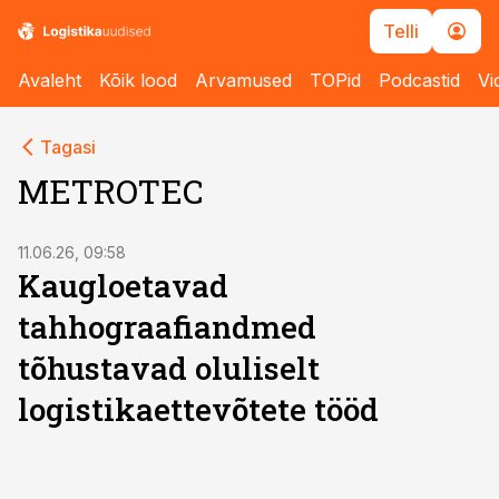
Telli
Avaleht
Kõik lood
Arvamused
TOPid
Podcastid
Vi
Tagasi
METROTEC
ST
11.06.26, 09:58
Kaugloetavad
tahhograafiandmed
tõhustavad oluliselt
logistikaettevõtete tööd