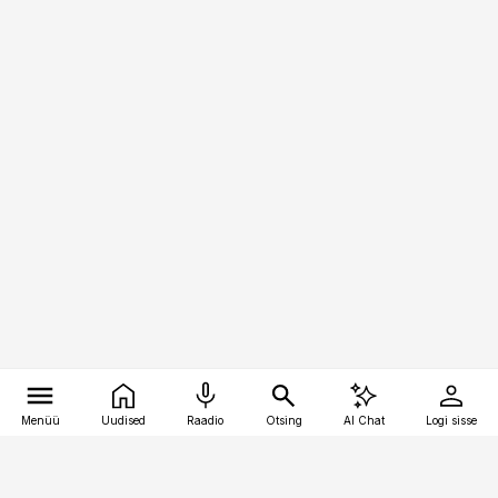
Menüü
Uudised
Raadio
Otsing
AI Chat
Logi sisse