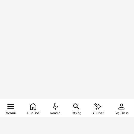
Menüü
Uudised
Raadio
Otsing
AI Chat
Logi sisse