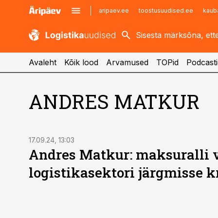
aripaev.ee
toostusuudised.ee
kaub
kaubandus.ee
imelineajalugu.ee
kinnisvarauudised.ee
imelineteadus.ee
Avaleht
Kõik lood
Arvamused
TOPid
Podcasti
ANDRES MATKUR
17.09.24, 13:03
Andres Matkur: maksuralli 
logistikasektori järgmisse kr