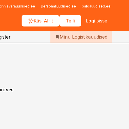
Iseteenindus
kinnisvarauudised.ee
personaliuudised.ee
palgauudised.ee
finant
Telli Logistikauudised
Küsi AI-lt
Telli
Logi sisse
ister
Minu Logistikauudised
imises