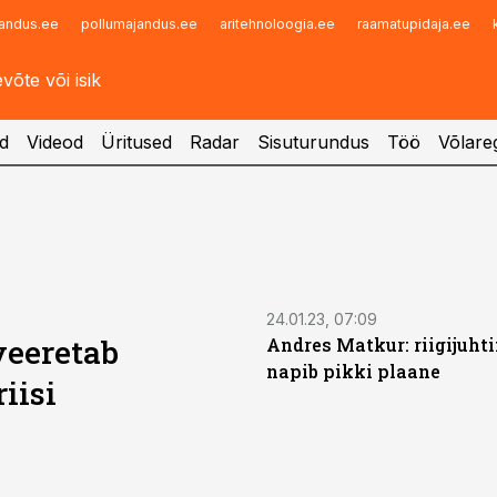
andus.ee
pollumajandus.ee
aritehnoloogia.ee
raamatupidaja.ee
Infopank
Radar
d
Videod
Üritused
Radar
Sisuturundus
Töö
Võlareg
24.01.23, 07:09
veeretab
Andres Matkur: riigijuht
napib pikki plaane
iisi