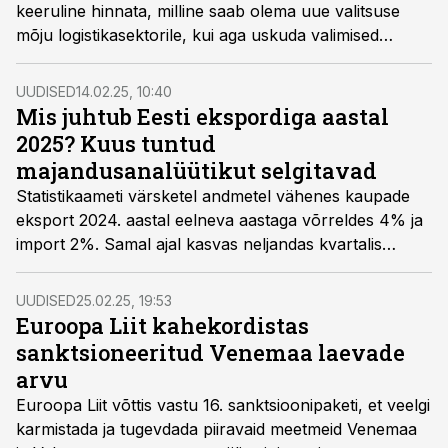
keeruline hinnata, milline saab olema uue valitsuse
mõju logistikasektorile, kui aga uskuda valimised
võitnud CDU lubadusi vähendada bürokraatiat,
alandada energiakulusid, kärpida isiku- ja
UUDISED
14.02.25, 10:40
ettevõttemakse ning soodustada investeeringuid oleks
Mis juhtub Eesti ekspordiga aastal
see kahtlemata vesi transpordi- ja logistikasektori
2025? Kuus tuntud
veskile. Aga on üks “aga”.
majandusanalüütikut selgitavad
Statistikaameti värsketel andmetel vähenes kaupade
eksport 2024. aastal eelneva aastaga võrreldes 4% ja
import 2%. Samal ajal kasvas neljandas kvartalis
kaupade eksport juba 6%, viidates võimalikule
pöördepunktile. Mida tänavune aasta toob?
UUDISED
25.02.25, 19:53
Euroopa Liit kahekordistas
sanktsioneeritud Venemaa laevade
arvu
Euroopa Liit võttis vastu 16. sanktsioonipaketi, et veelgi
karmistada ja tugevdada piiravaid meetmeid Venemaa