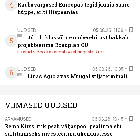
4
Kaubavargused Euroopas tegid juunis suure
hüppe, eriti Hispaanias
UUDISED
05.08.26, 11:09
Jüri liiklussõlme ümberehitust hakkab
5
projekteerima Roadplan OÜ
Lisatud video kavandatavast ringristmikust
UUDISED
05.08.26, 10:35
6
Linas Agro avas Muugal viljaterminali
VIIMASED UUDISED
ARVAMUSED
06.08.26, 10:45
Remo Kirss: riik peab väljaspool pealinna elu
säilitamiseks investeerima ühendustesse