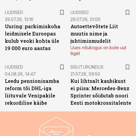
UUDISED
UUDISED
29.07.26, 13:16
29.07.26, 01:00
Uuring: parkimiskoha
Autoettevõtete Liit
leidmisele Euroopas
muutis nime ja
kulub veoki kohta üle
juhtimismudelit
19 000 euro aastas
Uues nõukogus on kolm uut
liiget
ST
UUDISED
SISUTURUNDUS
04.08.26, 14:47
21.07.26, 09:50
Leedu pensionisamba
Kui lihtsalt kaubikust
reform tõi DHL-iga
ei piisa: Mercedes-Benz
liituvale Venipakile
Sprinter sõidutab noori
rekordilise käibe
Eesti motokrossitalente