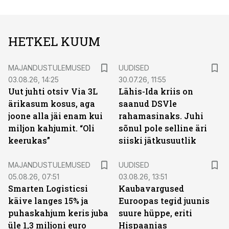
HETKEL KUUM
MAJANDUSTULEMUSED
UUDISED
03.08.26, 14:25
30.07.26, 11:55
Uut juhti otsiv Via 3L
Lähis-Ida kriis on
ärikasum kosus, aga
saanud DSVle
joone alla jäi enam kui
rahamasinaks. Juhi
miljon kahjumit. “Oli
sõnul pole selline äri
keerukas”
siiski jätkusuutlik
MAJANDUSTULEMUSED
UUDISED
05.08.26, 07:51
03.08.26, 13:51
Smarten Logisticsi
Kaubavargused
käive langes 15% ja
Euroopas tegid juunis
puhaskahjum keris juba
suure hüppe, eriti
üle 1,3 miljoni euro
Hispaanias