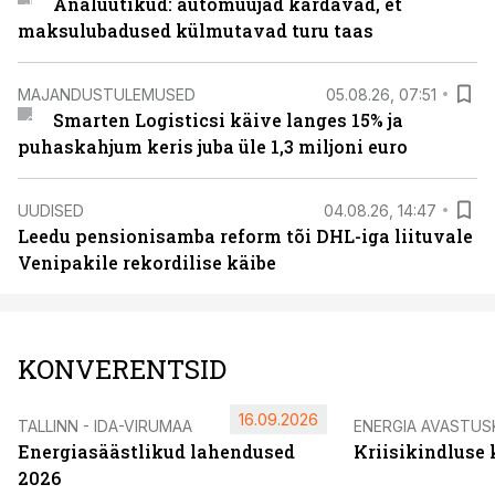
Analüütikud: automüüjad kardavad, et
maksulubadused külmutavad turu taas
MAJANDUSTULEMUSED
05.08.26, 07:51
Smarten Logisticsi käive langes 15% ja
puhaskahjum keris juba üle 1,3 miljoni euro
UUDISED
04.08.26, 14:47
Leedu pensionisamba reform tõi DHL-iga liituvale
Venipakile rekordilise käibe
KONVERENTSID
16.09.2026
TALLINN - IDA-VIRUMAA
ENERGIA AVASTUS
Energiasäästlikud lahendused
Kriisikindluse
2026