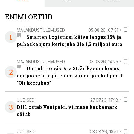
ENIMLOETUD
MAJANDUSTULEMUSED
05.08.26, 07:51
1
Smarten Logisticsi käive langes 15% ja
puhaskahjum keris juba üle 1,3 miljoni euro
MAJANDUSTULEMUSED
03.08.26, 14:25
Uut juhti otsiv Via 3L ärikasum kosus,
2
aga joone alla jäi enam kui miljon kahjumit.
“Oli keerukas”
UUDISED
27.07.26, 17:18
3
DHL ostab Venipaki, viimase kaubamärk
säilib
UUDISED
03.08.26, 13:51