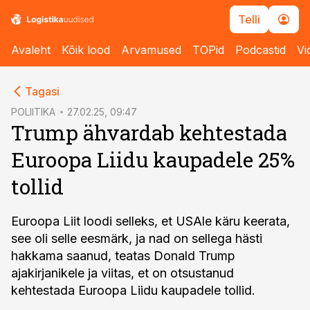
Telli
Avaleht
Kõik lood
Arvamused
TOPid
Podcastid
Vi
cebook
Tagasi
Twitter)
POLIITIKA
27.02.25, 09:47
Trump ähvardab kehtestada
kedIn
Euroopa Liidu kaupadele 25%
ail
tollid
k
Euroopa Liit loodi selleks, et USAle käru keerata,
see oli selle eesmärk, ja nad on sellega hästi
hakkama saanud, teatas Donald Trump
ajakirjanikele ja viitas, et on otsustanud
kehtestada Euroopa Liidu kaupadele tollid.