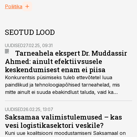
Poliitika
SEOTUD LOOD
UUDISED
27.02.25, 09:31
Tarneahela ekspert Dr. Muddassir
Ahmed: ainult efektiivsusele
keskendumisest enam ei piisa
Konkurentsis püsimiseks tuleb ettevõtetel luua
paindlikud ja tehnoloogiapõhised tarneahelad, mis
mitte ainult ei suuda ebakindlust taluda, vaid ka
toetavad kasvu, leiab tarneahela ekspert Dr.
Muddassir Ahmed.
UUDISED
26.02.25, 13:07
Saksamaa valimistulemused – kas
vesi logistikasektori veskile?
Kuni uue koalitsiooni moodustamiseni Saksamaal on