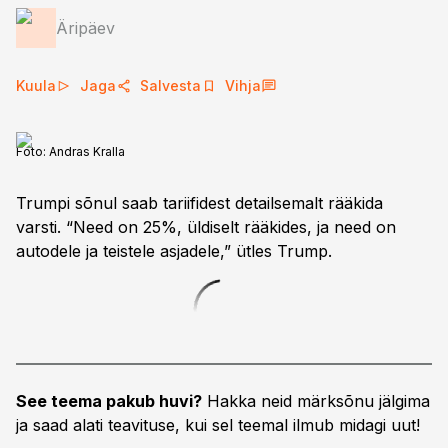
Äripäev
Kuula
Jaga
Salvesta
Vihja
Foto:
Andras Kralla
Trumpi sõnul saab tariifidest detailsemalt rääkida
varsti. “Need on 25%, üldiselt rääkides, ja need on
autodele ja teistele asjadele,” ütles Trump.
See teema pakub huvi?
Hakka neid märksõnu jälgima
ja saad alati teavituse, kui sel teemal ilmub midagi uut!