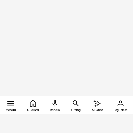
Menüü
Uudised
Raadio
Otsing
AI Chat
Logi sisse