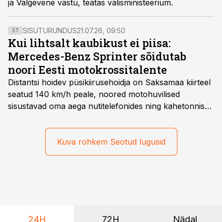
ja Valgevene vastu, teatas välisministeerium.
SISUTURUNDUS
21.07.26, 09:50
ST
Kui lihtsalt kaubikust ei piisa:
Mercedes-Benz Sprinter sõidutab
noori Eesti motokrossitalente
Distantsi hoidev püsikiirusehoidja on Saksamaa kiirteel
seatud 140 km/h peale, noored motohuvilised
sisustavad oma aega nutitelefonides ning kahetonnises
järelhaagises veerevad kaasa krossitsiklid koos vajaliku
varustusega. Õige pea on Prantsusmaal, Romagnes
algamas juuniorite motokrossi
Kuva rohkem Seotud lugusid
maailmameistrivõistlused.
24H
72H
Nädal