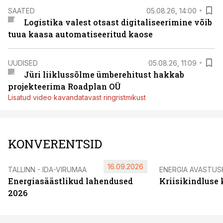
SAATED
05.08.26, 14:00
Logistika valest otsast digitaliseerimine võib
tuua kaasa automatiseeritud kaose
UUDISED
05.08.26, 11:09
Jüri liiklussõlme ümberehitust hakkab
projekteerima Roadplan OÜ
Lisatud video kavandatavast ringristmikust
KONVERENTSID
16.09.2026
TALLINN - IDA-VIRUMAA
ENERGIA AVASTUS
Energiasäästlikud lahendused
Kriisikindluse
2026