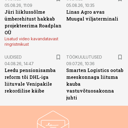
05.08.26, 11:09
05.08.26, 10:35
Jüri liiklussõlme
Linas Agro avas
ümberehitust hakkab
Muugal viljaterminali
projekteerima Roadplan
OÜ
Lisatud video kavandatavast
ringristmikust
ST
UUDISED
TÖÖKUULUTUSED
04.08.26, 14:47
09.07.26, 10:36
Leedu pensionisamba
Smarten Logistics ootab
reform tõi DHL-iga
meeskonnaga liituma
liituvale Venipakile
kauba
rekordilise käibe
vastuvõtuosakonna
juhti