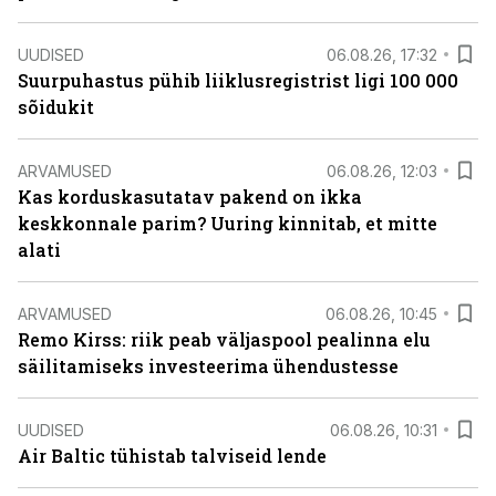
UUDISED
06.08.26, 17:32
Suurpuhastus pühib liiklusregistrist ligi 100 000
sõidukit
ARVAMUSED
06.08.26, 12:03
Kas korduskasutatav pakend on ikka
keskkonnale parim? Uuring kinnitab, et mitte
alati
ARVAMUSED
06.08.26, 10:45
Remo Kirss: riik peab väljaspool pealinna elu
säilitamiseks investeerima ühendustesse
UUDISED
06.08.26, 10:31
Air Baltic tühistab talviseid lende