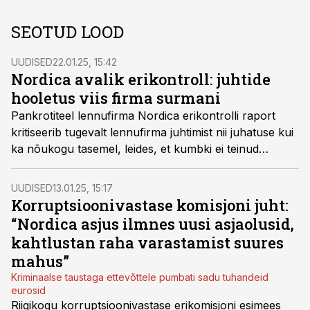
SEOTUD LOOD
UUDISED
22.01.25, 15:42
Nordica avalik erikontroll: juhtide
hooletus viis firma surmani
Pankrotiteel lennufirma Nordica erikontrolli raport
kritiseerib tugevalt lennufirma juhtimist nii juhatuse kui
ka nõukogu tasemel, leides, et kumbki ei teinud
piisavalt, et ettevõtte riske ära hoida või neid
maandada.
UUDISED
13.01.25, 15:17
Korruptsioonivastase komisjoni juht:
“Nordica asjus ilmnes uusi asjaolusid,
kahtlustan raha varastamist suures
mahus”
Kriminaalse taustaga ettevõttele pumbati sadu tuhandeid
eurosid
Riigikogu korruptsioonivastase erikomisjoni esimees