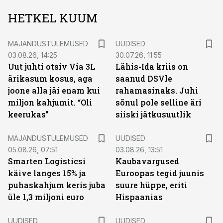
HETKEL KUUM
MAJANDUSTULEMUSED
UUDISED
03.08.26, 14:25
30.07.26, 11:55
Uut juhti otsiv Via 3L
Lähis-Ida kriis on
ärikasum kosus, aga
saanud DSVle
joone alla jäi enam kui
rahamasinaks. Juhi
miljon kahjumit. “Oli
sõnul pole selline äri
keerukas”
siiski jätkusuutlik
MAJANDUSTULEMUSED
UUDISED
05.08.26, 07:51
03.08.26, 13:51
Smarten Logisticsi
Kaubavargused
käive langes 15% ja
Euroopas tegid juunis
puhaskahjum keris juba
suure hüppe, eriti
üle 1,3 miljoni euro
Hispaanias
UUDISED
UUDISED