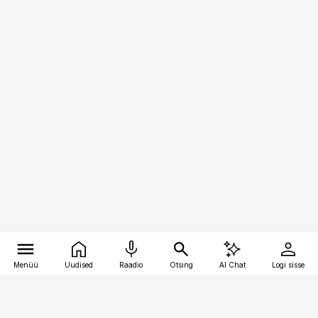
Menüü
Uudised
Raadio
Otsing
AI Chat
Logi sisse