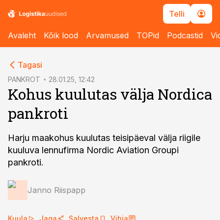
Telli
Avaleht
Kõik lood
Arvamused
TOPid
Podcastid
Vi
cebook
Tagasi
Twitter)
PANKROT
28.01.25, 12:42
Kohus kuulutas välja Nordica
kedIn
pankroti
ail
k
Harju maakohus kuulutas teisipäeval välja riigile
kuuluva lennufirma Nordic Aviation Groupi
pankroti.
Janno Riispapp
Kuula
Jaga
Salvesta
Vihja