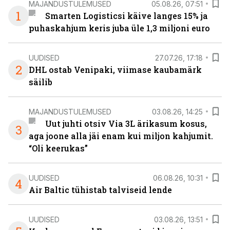
MAJANDUSTULEMUSED
05.08.26, 07:51
1
Smarten Logisticsi käive langes 15% ja
puhaskahjum keris juba üle 1,3 miljoni euro
UUDISED
27.07.26, 17:18
2
DHL ostab Venipaki, viimase kaubamärk
säilib
MAJANDUSTULEMUSED
03.08.26, 14:25
Uut juhti otsiv Via 3L ärikasum kosus,
3
aga joone alla jäi enam kui miljon kahjumit.
“Oli keerukas”
UUDISED
06.08.26, 10:31
4
Air Baltic tühistab talviseid lende
UUDISED
03.08.26, 13:51