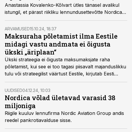
Anastassia Kovalenko-Kõlvart ütles tänasel avalikul
istungil, et pärast riikliku lennundusettevõtte Nordica
nõukogu protokollide uurimist tulid ilmsiks uued
asjaolud, mis tema arvates omavad kriminaalset sisu.
ARVAMUSED
15.10.24, 18:37
Maksuraha põletamist ilma Eestile
midagi vastu andmata ei õigusta
ükski „äriplaan“
Ükski strateegia ei õigusta maksumaksjate raha
põletamist, kui see ei too tagasi piisavalt majanduslikku
tulu või strateegilist väärtust Eestile, kirjutab Eesti
lennufirma Nordica hetkeseisu kommenteerides
logistika- ja tarneahelakoolitaja Meljo Musto.
UUDISED
04.12.24, 10:03
Nordica võlad ületavad varasid 38
miljoniga
Riigile kuuluv lennufirma Nordic Aviation Group andis
reedel pankrotiavalduse sisse.