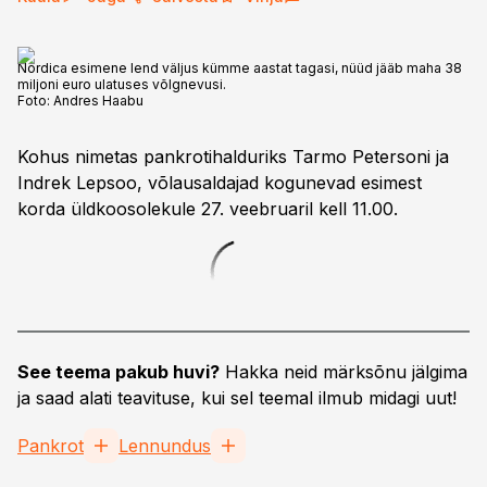
Nordica esimene lend väljus kümme aastat tagasi, nüüd jääb maha 38
miljoni euro ulatuses võlgnevusi.
Foto:
Andres Haabu
Kohus nimetas pankrotihalduriks Tarmo Petersoni ja
Indrek Lepsoo, võlausaldajad kogunevad esimest
korda üldkoosolekule 27. veebruaril kell 11.00.
See teema pakub huvi?
Hakka neid märksõnu jälgima
ja saad alati teavituse, kui sel teemal ilmub midagi uut!
Pankrot
Lennundus