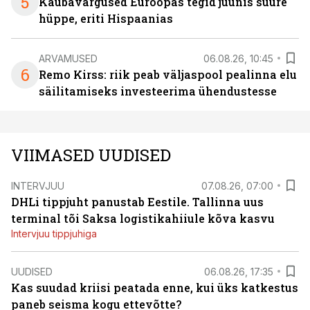
5
Kaubavargused Euroopas tegid juunis suure
hüppe, eriti Hispaanias
ARVAMUSED
06.08.26, 10:45
6
Remo Kirss: riik peab väljaspool pealinna elu
säilitamiseks investeerima ühendustesse
VIIMASED UUDISED
INTERVJUU
07.08.26, 07:00
DHLi tippjuht panustab Eestile. Tallinna uus
terminal tõi Saksa logistikahiiule kõva kasvu
Intervjuu tippjuhiga
UUDISED
06.08.26, 17:35
Kas suudad kriisi peatada enne, kui üks katkestus
paneb seisma kogu ettevõtte?