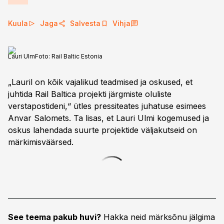
Kuula
Jaga
Salvesta
Vihja
Lauri Ulm
Foto:
Rail Baltic Estonia
„Lauril on kõik vajalikud teadmised ja oskused, et
juhtida Rail Baltica projekti järgmiste oluliste
verstapostideni,“ ütles pressiteates juhatuse esimees
Anvar Salomets. Ta lisas, et Lauri Ulmi kogemused ja
oskus lahendada suurte projektide väljakutseid on
märkimisväärsed.
See teema pakub huvi?
Hakka neid märksõnu jälgima