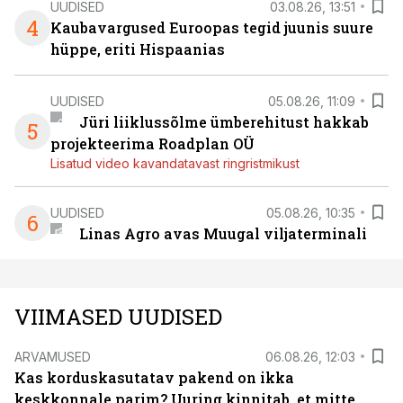
UUDISED
03.08.26, 13:51
4
Kaubavargused Euroopas tegid juunis suure
hüppe, eriti Hispaanias
UUDISED
05.08.26, 11:09
Jüri liiklussõlme ümberehitust hakkab
5
projekteerima Roadplan OÜ
Lisatud video kavandatavast ringristmikust
UUDISED
05.08.26, 10:35
6
Linas Agro avas Muugal viljaterminali
VIIMASED UUDISED
ARVAMUSED
06.08.26, 12:03
Kas korduskasutatav pakend on ikka
keskkonnale parim? Uuring kinnitab, et mitte