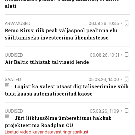
alati
ARVAMUSED
06.08.26, 10:45
Remo Kirss: riik peab väljaspool pealinna elu
säilitamiseks investeerima ühendustesse
UUDISED
06.08.26, 10:31
Air Baltic tühistab talviseid lende
SAATED
05.08.26, 14:00
Logistika valest otsast digitaliseerimine võib
tuua kaasa automatiseeritud kaose
UUDISED
05.08.26, 11:09
Jüri liiklussõlme ümberehitust hakkab
projekteerima Roadplan OÜ
Lisatud video kavandatavast ringristmikust