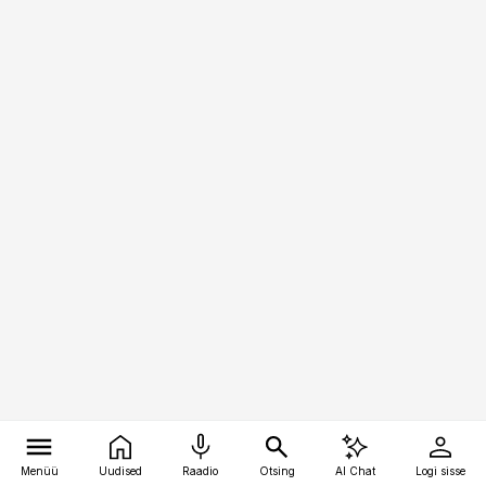
Menüü
Uudised
Raadio
Otsing
AI Chat
Logi sisse