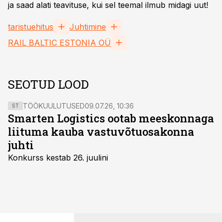
ja saad alati teavituse, kui sel teemal ilmub midagi uut!
taristuehitus
Juhtimine
RAIL BALTIC ESTONIA OÜ
SEOTUD LOOD
TÖÖKUULUTUSED
09.07.26, 10:36
ST
Smarten Logistics ootab meeskonnaga
liituma kauba vastuvõtuosakonna
juhti
Konkurss kestab 26. juulini