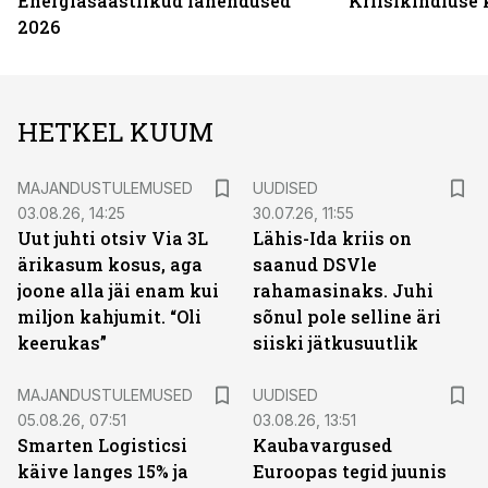
Energiasäästlikud lahendused
Kriisikindluse
2026
HETKEL KUUM
MAJANDUSTULEMUSED
UUDISED
03.08.26, 14:25
30.07.26, 11:55
Uut juhti otsiv Via 3L
Lähis-Ida kriis on
ärikasum kosus, aga
saanud DSVle
joone alla jäi enam kui
rahamasinaks. Juhi
miljon kahjumit. “Oli
sõnul pole selline äri
keerukas”
siiski jätkusuutlik
MAJANDUSTULEMUSED
UUDISED
05.08.26, 07:51
03.08.26, 13:51
Smarten Logisticsi
Kaubavargused
käive langes 15% ja
Euroopas tegid juunis