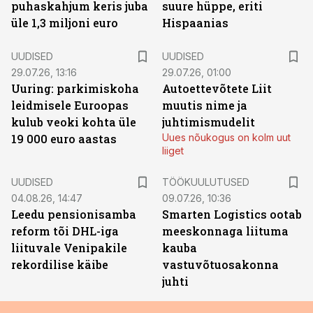
puhaskahjum keris juba
suure hüppe, eriti
üle 1,3 miljoni euro
Hispaanias
UUDISED
UUDISED
29.07.26, 13:16
29.07.26, 01:00
Uuring: parkimiskoha
Autoettevõtete Liit
leidmisele Euroopas
muutis nime ja
kulub veoki kohta üle
juhtimismudelit
19 000 euro aastas
Uues nõukogus on kolm uut
liiget
ST
UUDISED
TÖÖKUULUTUSED
04.08.26, 14:47
09.07.26, 10:36
Leedu pensionisamba
Smarten Logistics ootab
reform tõi DHL-iga
meeskonnaga liituma
liituvale Venipakile
kauba
rekordilise käibe
vastuvõtuosakonna
juhti