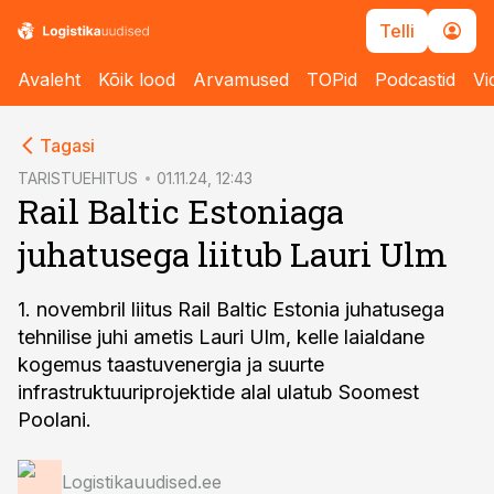
Telli
Avaleht
Kõik lood
Arvamused
TOPid
Podcastid
Vi
cebook
Tagasi
Twitter)
TARISTUEHITUS
01.11.24, 12:43
Rail Baltic Estoniaga
kedIn
juhatusega liitub Lauri Ulm
ail
k
1. novembril liitus Rail Baltic Estonia juhatusega
tehnilise juhi ametis Lauri Ulm, kelle laialdane
kogemus taastuvenergia ja suurte
infrastruktuuriprojektide alal ulatub Soomest
Poolani.
Logistikauudised.ee