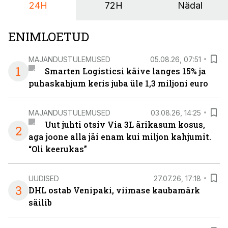
24H
72H
Nädal
ENIMLOETUD
MAJANDUSTULEMUSED
05.08.26, 07:51
1
Smarten Logisticsi käive langes 15% ja
puhaskahjum keris juba üle 1,3 miljoni euro
MAJANDUSTULEMUSED
03.08.26, 14:25
Uut juhti otsiv Via 3L ärikasum kosus,
2
aga joone alla jäi enam kui miljon kahjumit.
“Oli keerukas”
UUDISED
27.07.26, 17:18
3
DHL ostab Venipaki, viimase kaubamärk
säilib