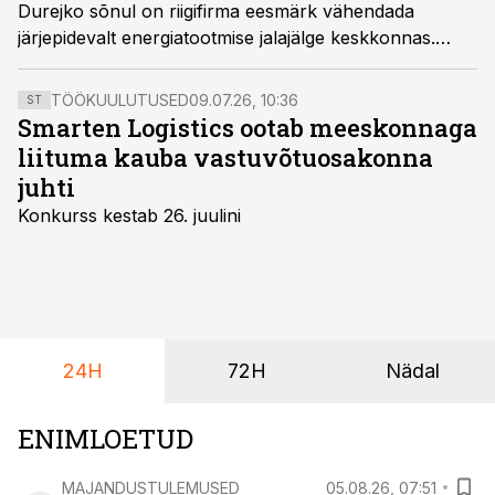
Durejko sõnul on riigifirma eesmärk vähendada
järjepidevalt energiatootmise jalajälge keskkonnas.
Muuhulgas soodustatakse oma töötajate sõitmist
elektriautodega ja seda nii töö- kui isiklikeks sõitudeks.
TÖÖKUULUTUSED
09.07.26, 10:36
ST
Smarten Logistics ootab meeskonnaga
liituma kauba vastuvõtuosakonna
juhti
Konkurss kestab 26. juulini
24H
72H
Nädal
ENIMLOETUD
MAJANDUSTULEMUSED
05.08.26, 07:51