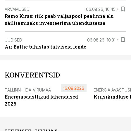
ARVAMUSED
06.08.26, 10:45
Remo Kirss: riik peab väljaspool pealinna elu
säilitamiseks investeerima ühendustesse
UUDISED
06.08.26, 10:31
Air Baltic tühistab talviseid lende
KONVERENTSID
16.09.2026
TALLINN - IDA-VIRUMAA
ENERGIA AVASTUS
Energiasäästlikud lahendused
Kriisikindluse
2026