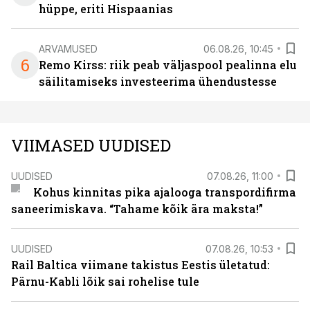
hüppe, eriti Hispaanias
ARVAMUSED
06.08.26, 10:45
6
Remo Kirss: riik peab väljaspool pealinna elu
säilitamiseks investeerima ühendustesse
VIIMASED UUDISED
UUDISED
07.08.26, 11:00
Kohus kinnitas pika ajalooga transpordifirma
saneerimiskava. “Tahame kõik ära maksta!”
UUDISED
07.08.26, 10:53
Rail Baltica viimane takistus Eestis ületatud:
Pärnu-Kabli lõik sai rohelise tule