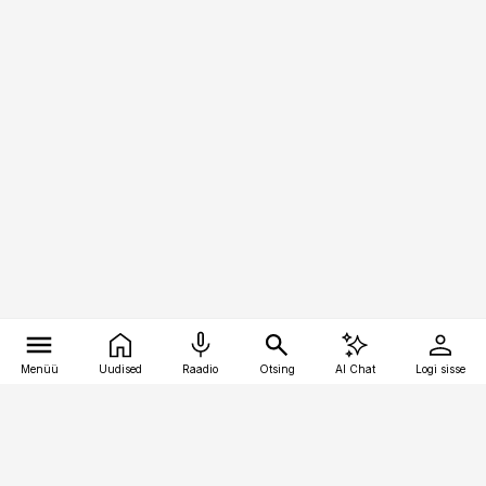
Menüü
Uudised
Raadio
Otsing
AI Chat
Logi sisse
Vana-Lõuna 39/1, 19094 Tallinn