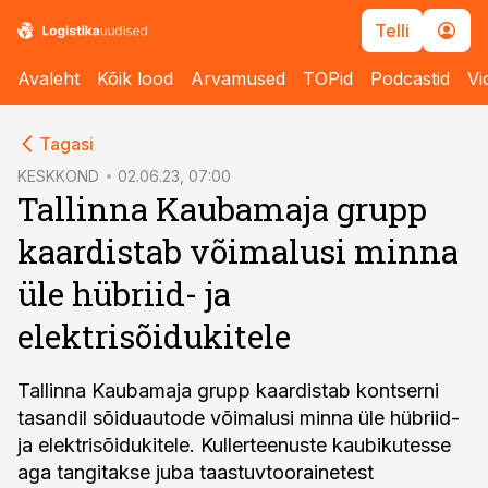
Telli
Avaleht
Kõik lood
Arvamused
TOPid
Podcastid
Vi
cebook
Tagasi
Twitter)
KESKKOND
02.06.23, 07:00
Tallinna Kaubamaja grupp
kedIn
kaardistab võimalusi minna
ail
üle hübriid- ja
k
elektrisõidukitele
Tallinna Kaubamaja grupp kaardistab kontserni
tasandil sõiduautode võimalusi minna üle hübriid-
ja elektrisõidukitele. Kullerteenuste kaubikutesse
aga tangitakse juba taastuvtoorainetest