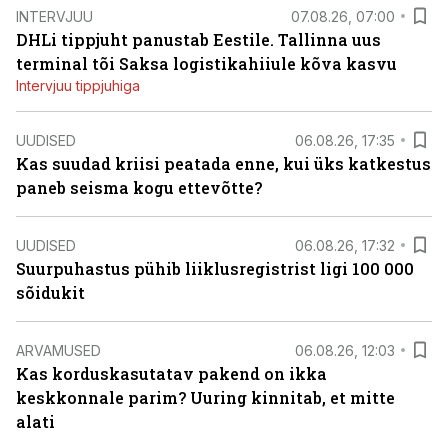
INTERVJUU
07.08.26, 07:00
DHLi tippjuht panustab Eestile. Tallinna uus
terminal tõi Saksa logistikahiiule kõva kasvu
Intervjuu tippjuhiga
UUDISED
06.08.26, 17:35
Kas suudad kriisi peatada enne, kui üks katkestus
paneb seisma kogu ettevõtte?
UUDISED
06.08.26, 17:32
Suurpuhastus pühib liiklusregistrist ligi 100 000
sõidukit
ARVAMUSED
06.08.26, 12:03
Kas korduskasutatav pakend on ikka
keskkonnale parim? Uuring kinnitab, et mitte
alati