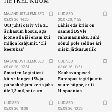
HETKEL KUUM
MAJANDUSTULEMUSED
UUDISED
03.08.26, 14:25
30.07.26, 11:55
Uut juhti otsiv Via 3L
Lähis-Ida kriis on
ärikasum kosus, aga
saanud DSVle
joone alla jäi enam kui
rahamasinaks. Juhi
miljon kahjumit. “Oli
sõnul pole selline äri
keerukas”
siiski jätkusuutlik
MAJANDUSTULEMUSED
UUDISED
05.08.26, 07:51
03.08.26, 13:51
Smarten Logisticsi
Kaubavargused
käive langes 15% ja
Euroopas tegid juunis
puhaskahjum keris juba
suure hüppe, eriti
üle 1,3 miljoni euro
Hispaanias
UUDISED
UUDISED
05.08.26, 11:09
05.08.26, 10:35