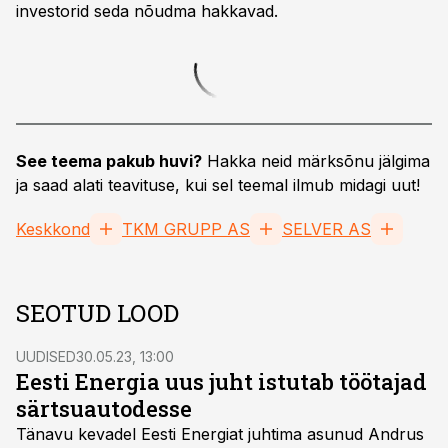
investorid seda nõudma hakkavad.
See teema pakub huvi?
Hakka neid märksõnu jälgima
ja saad alati teavituse, kui sel teemal ilmub midagi uut!
Keskkond
TKM GRUPP AS
SELVER AS
SEOTUD LOOD
UUDISED
30.05.23, 13:00
Eesti Energia uus juht istutab töötajad
särtsuautodesse
Tänavu kevadel Eesti Energiat juhtima asunud Andrus