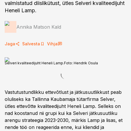
valmistatud diislikütust, ütles Selveri kvaliteedijuht
Heneli Lamp.
Annika Matson Kald
Jaga
Salvesta
Vihja
Selveri kvaliteedijuht Heneli Lamp.
Foto:
Hendrik Osula
Vastutustundlikku ettevõtlust ja jätkusuutlikkust peab
oluliseks ka Tallinna Kaubamaja tütarfirma Selver,
ütles ettevõtte kvaliteedijuht Heneli Lamp. Selleks on
nad koostanud nii grupi kui ka Selveri jätkusuutliku
arengu strateegia 2023-2030, märkis Lamp ja lisas, et
nende töö on reageerida enne, kui kliendid ja