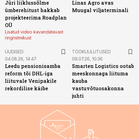
Jüri liiklussõlme
Linas Agro avas
ümberehitust hakkab
Muugal viljaterminali
projekteerima Roadplan
OÜ
Lisatud video kavandatavast
ringristmikust
ST
UUDISED
TÖÖKUULUTUSED
04.08.26, 14:47
09.07.26, 10:36
Leedu pensionisamba
Smarten Logistics ootab
reform tõi DHL-iga
meeskonnaga liituma
liituvale Venipakile
kauba
rekordilise käibe
vastuvõtuosakonna
juhti