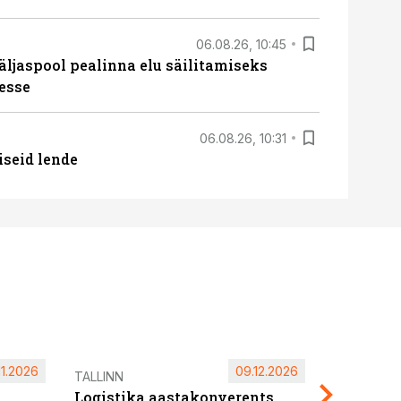
06.08.26, 10:45
äljaspool pealinna elu säilitamiseks
esse
06.08.26, 10:31
iseid lende
11.2026
09.12.2026
Pärnu ta
TALLINN
Logistika aastakonverents
2027