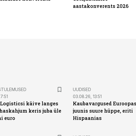
aastakonverents 2026
STULEMUSED
UUDISED
7:51
03.08.26, 13:51
Logisticsi käive langes
Kaubavargused Euroopas
uhaskahjum keris juba üle
juunis suure hüppe, eriti
ni euro
Hispaanias