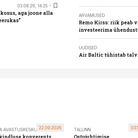
03.08.26, 14:25
 kosus, aga joone alla
ARVAMUSED
keerukas”
Remo Kirss: riik peab v
investeerima ühendust
UUDISED
Air Baltic tühistab talv
22.09.2026
03.
IA AVASTUSKESKUS
TALLINN
ikindluse konverents
Ostujuhtimise