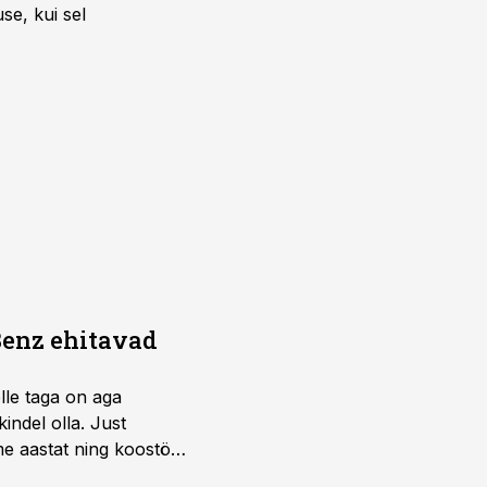
se, kui sel
Benz ehitavad
elle taga on aga
indel olla. Just
e aastat ning koostöö
.