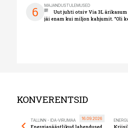
MAJANDUSTULEMUSED
6
Uut juhti otsiv Via 3L ärikasum
jäi enam kui miljon kahjumit. “Oli 
KONVERENTSID
16.09.2026
TALLINN - IDA-VIRUMAA
ENERG
Energiasäästlikud lahendused
Kriis