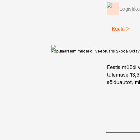
Logistik
Kuula
Populaarseim mudel oli veebruaris Škoda Octavi
Eestis müüdi 
tulemuse 13,3
sõiduautot, m