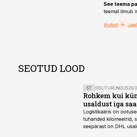
See teema pa
teemal ilmub m
Autod
Jae
SEOTUD LOOD
ST
SISUTURUNDUS
29.0
Rohkem kui kümm
usaldust iga sa
Logistikaäris on ootuse
tuhanded kilomeetrid, s
seepärast on DHL usal
Vehoga on selle aja joo