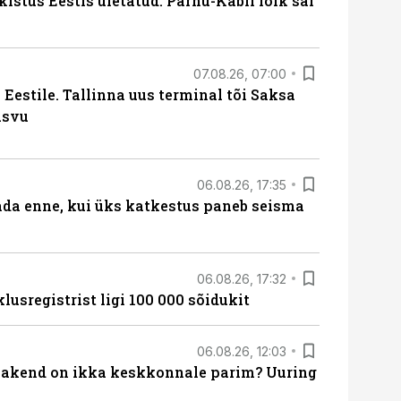
kistus Eestis ületatud: Pärnu-Kabli lõik sai
07.08.26, 07:00
Eestile. Tallinna uus terminal tõi Saksa
asvu
06.08.26, 17:35
ada enne, kui üks katkestus paneb seisma
06.08.26, 17:32
lusregistrist ligi 100 000 sõidukit
06.08.26, 12:03
akend on ikka keskkonnale parim? Uuring