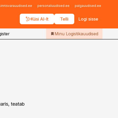
Iseteenindus
kinnisvarauudised.ee
personaliuudised.ee
palgauudised.ee
finant
Telli Logistikauudised
Küsi AI-lt
Telli
Logi sisse
ister
Minu Logistikauudised
aris, teatab