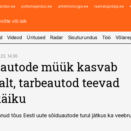
andus.ee
pollumajandus.ee
aritehnoloogia.ee
raamatupidaja.ee
Infopank
Radar
d
Videod
Üritused
Radar
Sisuturundus
Töö
Võlareg
.23, 14:36
uautode müük kasvab
alt, tarbeautod teevad
käiku
anud tõus Eesti uute sõiduautode turul jätkus ka veebru