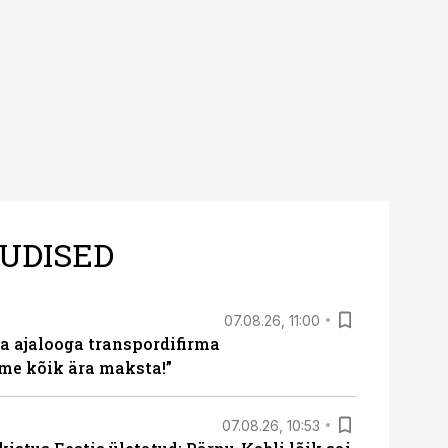
UDISED
07.08.26, 11:00
a ajalooga transpordifirma
me kõik ära maksta!”
07.08.26, 10:53