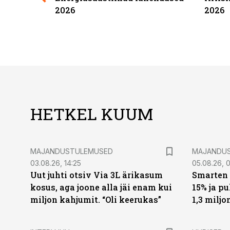
2026
2026
HETKEL KUUM
MAJANDUSTULEMUSED
MAJANDU
03.08.26, 14:25
05.08.26, 0
Uut juhti otsiv Via 3L ärikasum
Smarten 
kosus, aga joone alla jäi enam kui
15% ja p
miljon kahjumit. “Oli keerukas”
1,3 miljo