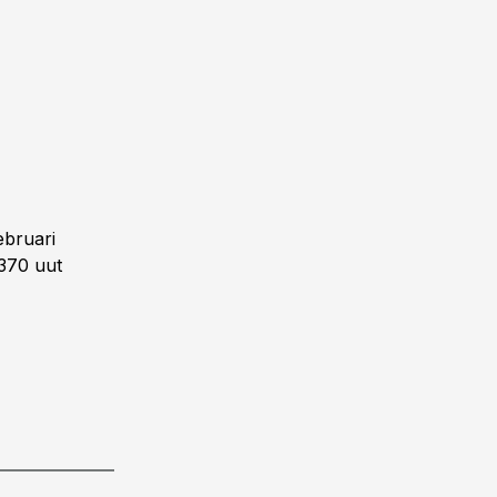
ebruari
3370 uut