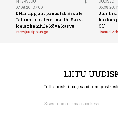
INTERVJUU
UUDISED
07.08.26, 07:00
05.08.26, 1
DHLi tippjuht panustab Eestile.
Jüri lii
Tallinna uus terminal tõi Saksa
hakkab p
logistikahiiule kõva kasvu
OÜ
Intervjuu tippjuhiga
Lisatud vid
LIITU UUDIS
Telli uudiskiri ning saad oma postkas