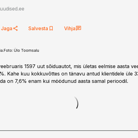
auudised.ee
Jaga
Salvesta
Vihja
a.
Foto:
Ülo Toomsalu
veebruaris 1597 uut sõiduautot, mis ületas eelmise aasta ve
%. Kahe kuu kokkuvõttes on tänavu antud klientidele üle 
ida on 7,6% enam kui möödunud aasta samal perioodil.