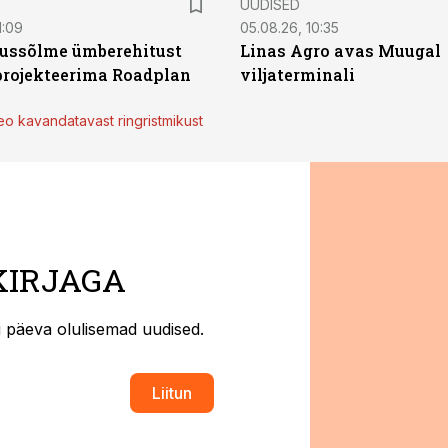
UUDISED
1:09
05.08.26, 10:35
klussõlme ümberehitust
Linas Agro avas Muugal
rojekteerima Roadplan
viljaterminali
eo kavandatavast ringristmikust
KIRJAGA
ti päeva olulisemad uudised.
Liitun