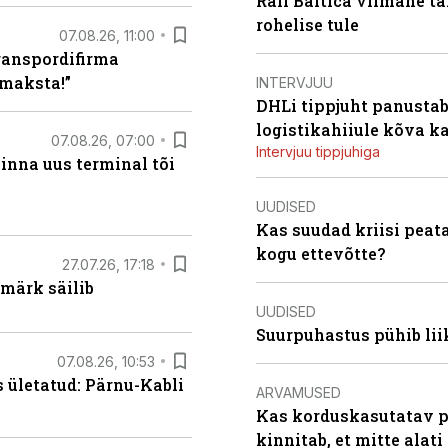
Rail Baltica viimane ta
rohelise tule
07.08.26, 11:00
ranspordifirma
maksta!”
INTERVJUU
DHLi tippjuht panustab 
logistikahiiule kõva k
07.08.26, 07:00
Intervjuu tippjuhiga
linna uus terminal tõi
UUDISED
Kas suudad kriisi peat
kogu ettevõtte?
27.07.26, 17:18
märk säilib
UUDISED
Suurpuhastus pühib liik
07.08.26, 10:53
s ületatud: Pärnu-Kabli
ARVAMUSED
Kas korduskasutatav p
kinnitab, et mitte alati