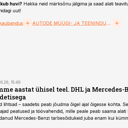
kub huvi?
Hakka neid märksõnu jälgima ja saad alati teavitu
idagi uut!
kaubandus
AUTODE MÜÜGI- JA TEENINDUSETTEVÕTETE EESTI LIIT MTÜ
6.26, 15:49
e aastat ühisel teel. DHL ja Mercedes-
adetisega
d lihtsad – saadetis peab jõudma õigel ajal õigesse kohta. S
ajad peatused ja töövahendid, mille peale peab saama alati k
danud Mercedes-Benzi tarbesõidukeid juba enam kui kümm
ksul kujunenud oluliseks osaks ettevõtte igapäevasest tööst