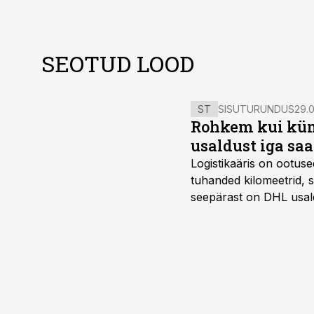
SEOTUD LOOD
ST
SISUTURUNDUS
29.0
Rohkem kui kümm
usaldust iga sa
Logistikaäris on ootuse
tuhanded kilomeetrid, s
seepärast on DHL usal
Vehoga on selle aja joo