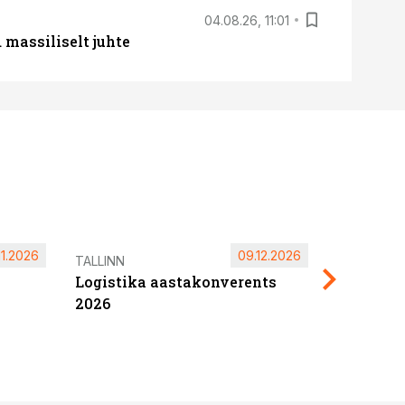
04.08.26, 11:01
massiliselt juhte
11.2026
09.12.2026
Pärnu ta
TALLINN
Logistika aastakonverents
2027
2026