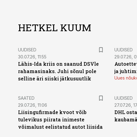
HETKEL KUUM
UUDISED
UUDISED
30.07.26, 11:55
29.07.26, 0
Lähis-Ida kriis on saanud DSVle
Autoette
rahamasinaks. Juhi sõnul pole
ja juhti
selline äri siiski jätkusuutlik
Uues nõuko
SAATED
UUDISED
29.07.26, 11:06
27.07.26, 17
Liisingufirmade kvoot võib
DHL osta
tulevikus piirata inimeste
kaubamär
võimalust eelistatud autot liisida