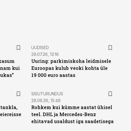
UUDISED
29.07.26, 13:16
rikasum
Uuring: parkimiskoha leidmisele
 enam kui
Euroopas kulub veoki kohta üle
rukas”
19 000 euro aastas
ST
SISUTURUNDUS
29.06.26, 15:49
tankla,
Rohkem kui kümme aastat ühisel
eiereisse
teel. DHL ja Mercedes-Benz
ehitavad usaldust iga saadetisega