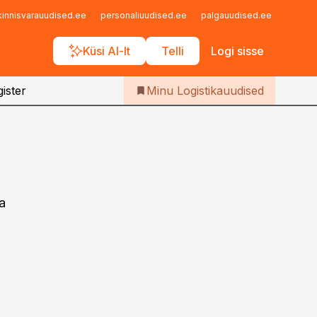
Iseteenindus
kinnisvarauudised.ee
personaliuudised.ee
palgauudised.ee
finant
Telli Logistikauudised
Küsi AI-lt
Telli
Logi sisse
ister
Minu Logistikauudised
a