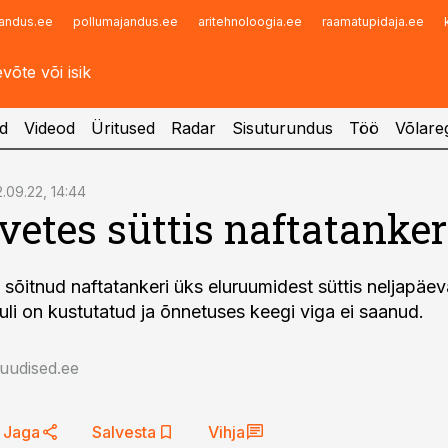
andus.ee
pollumajandus.ee
aritehnoloogia.ee
raamatupidaja.ee
Infopank
Radar
d
Videod
Üritused
Radar
Sisuturundus
Töö
Võlareg
2.09.22, 14:44
 vetes süttis naftatanker
sõitnud naftatankeri üks eluruumidest süttis neljapäev
uli on kustutatud ja õnnetuses keegi viga ei saanud.
auudised.ee
Jaga
Salvesta
Vihja