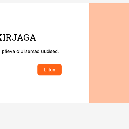
KIRJAGA
ti päeva olulisemad uudised.
Liitun