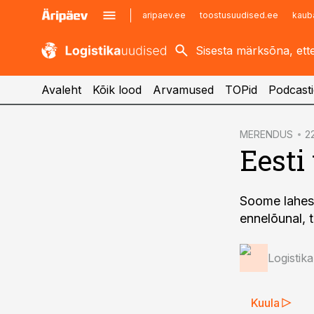
aripaev.ee
toostusuudised.ee
kaub
kaubandus.ee
imelineajalugu.ee
kinnisvarauudised.ee
imelineteadus.ee
Avaleht
Kõik lood
Arvamused
TOPid
Podcasti
cebook
MERENDUS
2
Eesti
Twitter)
kedIn
Soome lahes 
ail
ennelõunal, t
k
Logistik
Kuula