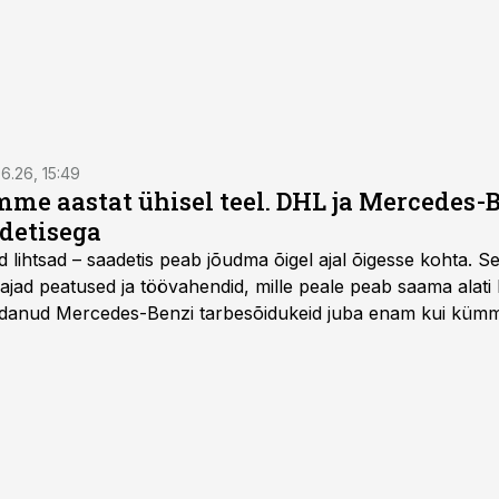
6.26, 15:49
e aastat ühisel teel. DHL ja Mercedes-
adetisega
d lihtsad – saadetis peab jõudma õigel ajal õigesse kohta. S
ajad peatused ja töövahendid, mille peale peab saama alati k
danud Mercedes-Benzi tarbesõidukeid juba enam kui kümm
ksul kujunenud oluliseks osaks ettevõtte igapäevasest tööst