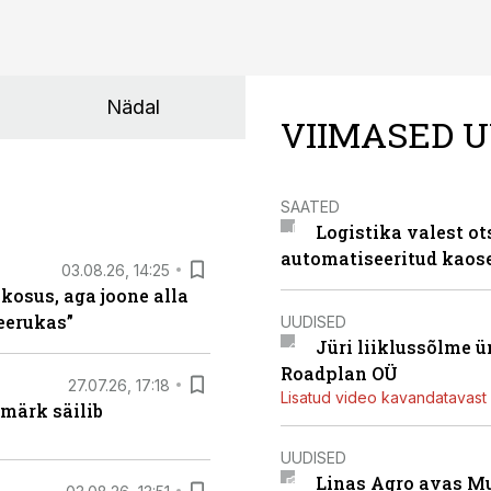
Nädal
VIIMASED U
SAATED
Logistika valest ot
automatiseeritud kaos
03.08.26, 14:25
 kosus, aga joone alla
keerukas”
UUDISED
Jüri liiklussõlme 
Roadplan OÜ
27.07.26, 17:18
Lisatud video kavandatavast r
märk säilib
UUDISED
Linas Agro avas Mu