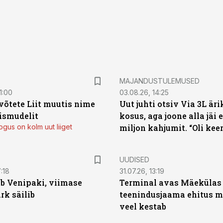
MAJANDUSTULEMUSED
1:00
03.08.26, 14:25
võtete Liit muutis nime
Uut juhti otsiv Via 3L ä
mismudelit
kosus, aga joone alla jäi
gus on kolm uut liiget
miljon kahjumit. “Oli kee
UUDISED
:18
31.07.26, 13:19
b Venipaki, viimase
Terminal avas Mäekülas 
k säilib
teenindusjaama ehitus m
veel kestab