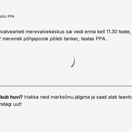
oto:
PPA
iirivalveameti merevalvekeskus sai veidi enna kell 11.30 teate,
2 meremiili põhjapoole põleb tanker, teatas PPA.
kub huvi?
Hakka neid märksõnu jälgima ja saad alati teavitu
idagi uut!