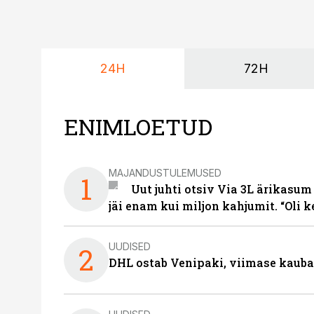
24H
72H
ENIMLOETUD
MAJANDUSTULEMUSED
1
Uut juhti otsiv Via 3L ärikasum
jäi enam kui miljon kahjumit. “Oli 
UUDISED
2
DHL ostab Venipaki, viimase kauba