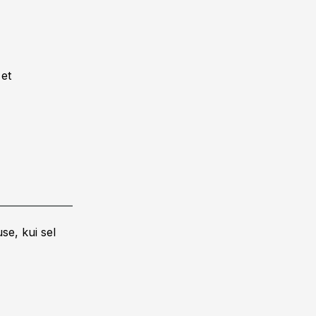
 et
se, kui sel