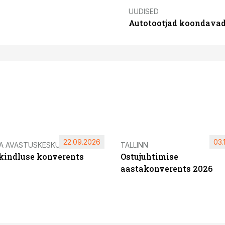
UUDISED
Autotootjad koondavad 
22.09.2026
03.
IA AVASTUSKESKUS
TALLINN
ikindluse konverents
Ostujuhtimise
aastakonverents 2026