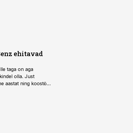
Benz ehitavad
elle taga on aga
indel olla. Just
e aastat ning koostöö
.