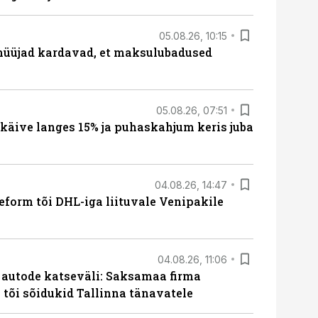
05.08.26, 10:15
müüjad kardavad, et maksulubadused
05.08.26, 07:51
 käive langes 15% ja puhaskahjum keris juba
04.08.26, 14:47
form tõi DHL-iga liituvale Venipakile
04.08.26, 11:06
e autode katseväli: Saksamaa firma
a tõi sõidukid Tallinna tänavatele