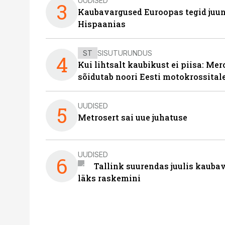
UUDISED
3
Kaubavargused Euroopas tegid juuni
Hispaanias
ST
SISUTURUNDUS
4
Kui lihtsalt kaubikust ei piisa: Me
sõidutab noori Eesti motokrossital
UUDISED
5
Metrosert sai uue juhatuse
UUDISED
6
Tallink suurendas juulis kaubav
läks raskemini