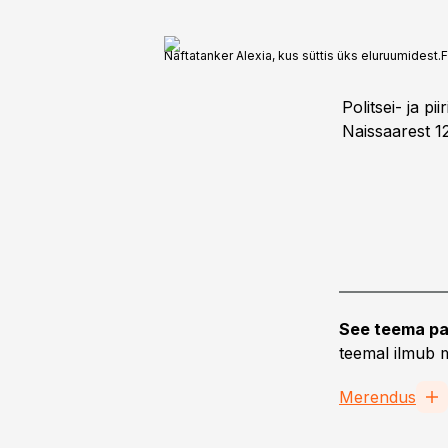
Naftatanker Alexia, kus süttis üks eluruumidest.
F
Politsei- ja p
Naissaarest 1
See teema pa
teemal ilmub m
Merendus