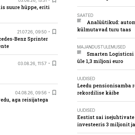
03.08.26, 13:51
s suure hüppe, eriti
SAATED
Analüütikud: auto
külmutavad turu taas
21.07.26, 09:50
rcedes-Benz Sprinter
ente
MAJANDUSTULEMUSED
Smarten Logisticsi
üle 1,3 miljoni euro
03.08.26, 11:57
UUDISED
Leedu pensionisamba re
rekordilise käibe
04.08.26, 09:56
edu, aga reisijatega
UUDISED
Eestist sai isejuhtivat
investeeris 3 miljonit j