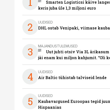
1
Smarten Logisticsi käive lange
keris juba üle 1,3 miljoni euro
UUDISED
2
DHL ostab Venipaki, viimase kauba
MAJANDUSTULEMUSED
3
Uut juhti otsiv Via 3L ärikasum
jäi enam kui miljon kahjumit. “Oli 
UUDISED
4
Air Baltic tühistab talviseid lende
UUDISED
5
Kaubavargused Euroopas tegid juuni
Hispaanias