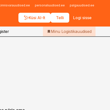
Iseteenindus
kinnisvarauudised.ee
personaliuudised.ee
palgauudised.ee
finant
Telli Logistikauudised
Küsi AI-lt
Telli
Logi sisse
ister
Minu Logistikauudised