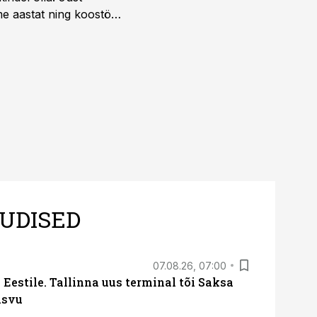
e aastat ning koostöö
.
UDISED
07.08.26, 07:00
Eestile. Tallinna uus terminal tõi Saksa
asvu