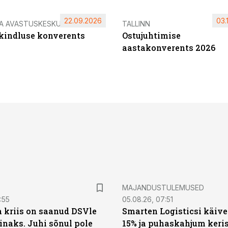
22.09.2026
03.
IA AVASTUSKESKUS
TALLINN
ikindluse konverents
Ostujuhtimise
aastakonverents 2026
MAJANDUSTULEMUSED
:55
05.08.26, 07:51
a kriis on saanud DSVle
Smarten Logisticsi käive
naks. Juhi sõnul pole
15% ja puhaskahjum keris