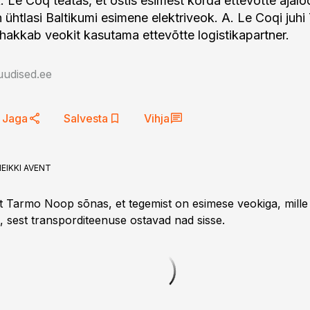
. Le Coq teatas, et ostis esimest korda ettevõtte ajal
n ühtlasi Baltikumi esimene elektriveok. A. Le Coqi juh
hakkab veokit kasutama ettevõtte logistikapartner.
uudised.ee
Jaga
Salvesta
Vihja
EIKKI AVENT
ht Tarmo Noop sõnas, et tegemist on esimese veokiga, mille
, sest transporditeenuse ostavad nad sisse.