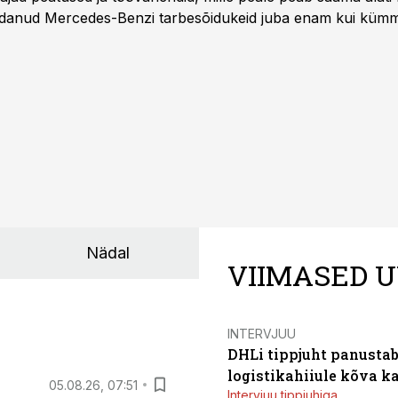
danud Mercedes-Benzi tarbesõidukeid juba enam kui kümm
ksul kujunenud oluliseks osaks ettevõtte igapäevasest tööst
Nädal
VIIMASED U
INTERVJUU
DHLi tippjuht panustab 
logistikahiiule kõva k
05.08.26, 07:51
Intervjuu tippjuhiga