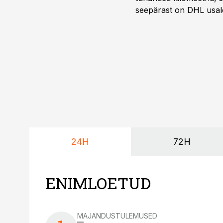
seepärast on DHL usal
Vehoga on selle aja joo
24H
72H
ENIMLOETUD
MAJANDUSTULEMUSED