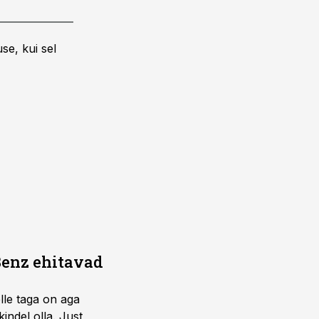
se, kui sel
Benz ehitavad
elle taga on aga
indel olla. Just