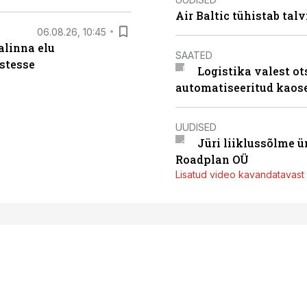
Air Baltic tühistab talv
06.08.26, 10:45
alinna elu
SAATED
stesse
Logistika valest ot
automatiseeritud kaos
UUDISED
Jüri liiklussõlme 
Roadplan OÜ
Lisatud video kavandatavast r