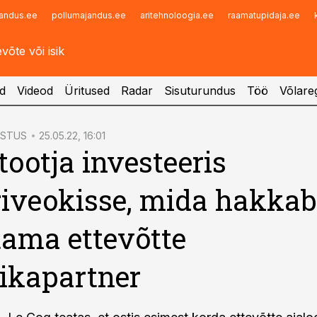
andus.ee
pollumajandus.ee
aritehnoloogia.ee
raamatupidaja.ee
Infopank
Radar
d
Videod
Üritused
Radar
Sisuturundus
Töö
Võlareg
ÖSTUS
25.05.22, 16:01
tootja investeeris
riveokisse, mida hakkab
ama ettevõtte
tikapartner