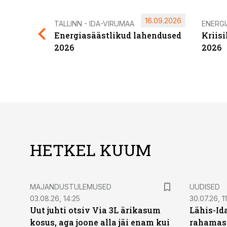
16.09.2026
TALLINN - IDA-VIRUMAA
ENERG
Energiasäästlikud lahendused
Kriis
2026
2026
HETKEL KUUM
MAJANDUSTULEMUSED
UUDISED
03.08.26, 14:25
30.07.26, 11
Uut juhti otsiv Via 3L ärikasum
Lähis-Id
kosus, aga joone alla jäi enam kui
rahamasi