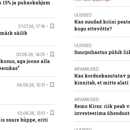
s 15% ja puhaskahjum
UUDISED
Kas suudad kriisi peat
27.07.26, 17:18
kogu ettevõtte?
märk säilib
UUDISED
Suurpuhastus pühib liik
03.08.26, 14:25
 kosus, aga joone alla
keerukas”
ARVAMUSED
Kas korduskasutatav p
kinnitab, et mitte alati
06.08.26, 10:31
ARVAMUSED
Remo Kirss: riik peab v
investeerima ühendust
03.08.26, 13:51
s suure hüppe, eriti
UUDISED