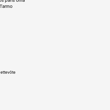
oos päris oma
i Tarmo
 ettevõte