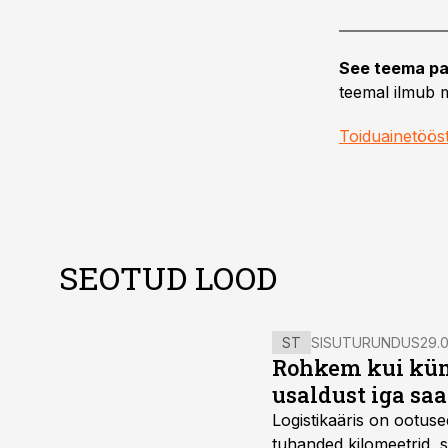
See teema pa
teemal ilmub m
Toiduainetöös
SEOTUD LOOD
ST
SISUTURUNDUS
29.0
Rohkem kui kümm
usaldust iga sa
Logistikaäris on ootuse
tuhanded kilomeetrid, s