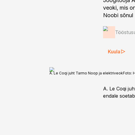
Joogitooja A
veoki, mis o
Noobi sõnul 
Tööstus
Kuula
A. Le Coqi juht Tarmo Noop ja elektriveok
Foto:
H
A. Le Coqi ju
endale soetab