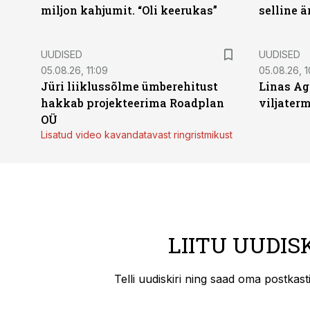
miljon kahjumit. “Oli keerukas”
selline ä
UUDISED
UUDISED
05.08.26, 11:09
05.08.26, 1
Jüri liiklussõlme ümberehitust
Linas Ag
hakkab projekteerima Roadplan
viljaterm
OÜ
Lisatud video kavandatavast ringristmikust
LIITU UUDIS
Telli uudiskiri ning saad oma postkas