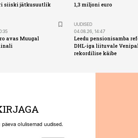
ri siiski jätkusuutlik
1,3 miljoni euro
UUDISED
0:35
04.08.26, 14:47
ro avas Muugal
Leedu pensionisamba ref
inali
DHL-iga liituvale Venipa
rekordilise käibe
KIRJAGA
ti päeva olulisemad uudised.