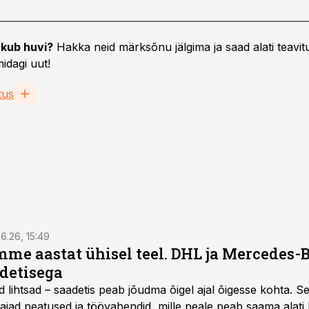
kub huvi?
Hakka neid märksõnu jälgima ja saad alati teavitu
idagi uut!
tus
6.26, 15:49
e aastat ühisel teel. DHL ja Mercedes-
adetisega
d lihtsad – saadetis peab jõudma õigel ajal õigesse kohta. S
ajad peatused ja töövahendid, mille peale peab saama alati k