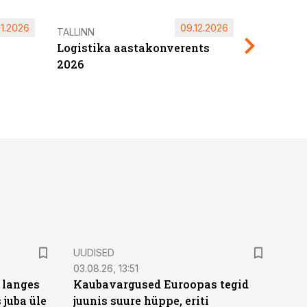
11.2026
09.12.2026
Pärnu ta
TALLINN
Logistika aastakonverents
2027
2026
UUDISED
03.08.26, 13:51
 langes
Kaubavargused Euroopas tegid
 juba üle
juunis suure hüppe, eriti