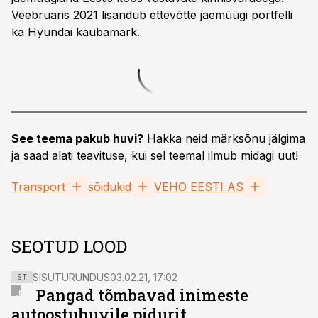
Veebruaris 2021 lisandub ettevõtte jaemüügi portfelli
ka Hyundai kaubamärk.
See teema pakub huvi?
Hakka neid märksõnu jälgima
ja saad alati teavituse, kui sel teemal ilmub midagi uut!
Transport
sõidukid
VEHO EESTI AS
SEOTUD LOOD
SISUTURUNDUS
03.02.21, 17:02
ST
Pangad tõmbavad inimeste
autoostuhuvile pidurit