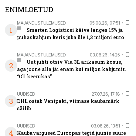
ENIMLOETUD
MAJANDUSTULEMUSED
05.08.26, 07:51
1
Smarten Logisticsi käive langes 15% ja
puhaskahjum keris juba üle 1,3 miljoni euro
MAJANDUSTULEMUSED
03.08.26, 14:25
Uut juhti otsiv Via 3L ärikasum kosus,
2
aga joone alla jäi enam kui miljon kahjumit.
“Oli keerukas”
UUDISED
27.07.26, 17:18
3
DHL ostab Venipaki, viimase kaubamärk
säilib
UUDISED
03.08.26, 13:51
4
Kaubavargused Euroopas tegid juunis suure