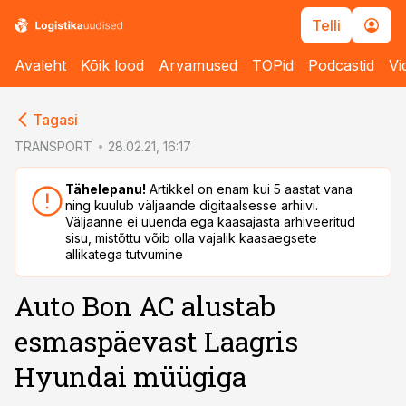
Telli
Avaleht
Kõik lood
Arvamused
TOPid
Podcastid
Vi
cebook
Tagasi
Twitter)
TRANSPORT
28.02.21, 16:17
kedIn
Tähelepanu!
Artikkel on enam kui 5 aastat vana
ning kuulub väljaande digitaalsesse arhiivi.
ail
Väljaanne ei uuenda ega kaasajasta arhiveeritud
sisu, mistõttu võib olla vajalik kaasaegsete
k
allikatega tutvumine
Auto Bon AC alustab
esmaspäevast Laagris
Hyundai müügiga