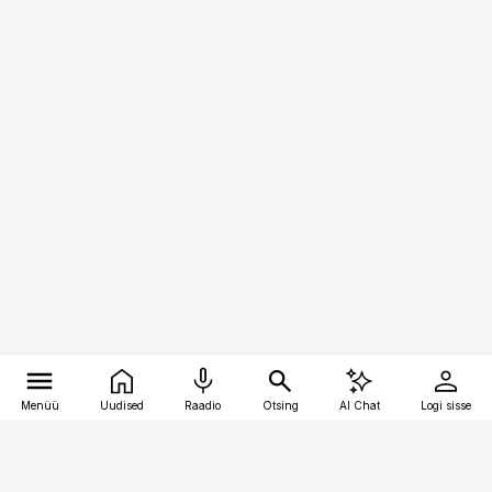
Menüü
Uudised
Raadio
Otsing
AI Chat
Logi sisse