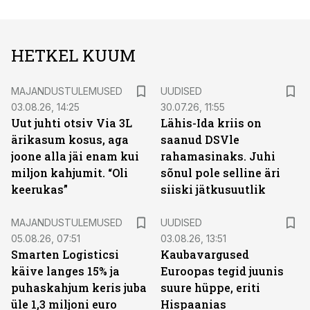
HETKEL KUUM
MAJANDUSTULEMUSED
UUDISED
03.08.26, 14:25
30.07.26, 11:55
Uut juhti otsiv Via 3L
Lähis-Ida kriis on
ärikasum kosus, aga
saanud DSVle
joone alla jäi enam kui
rahamasinaks. Juhi
miljon kahjumit. “Oli
sõnul pole selline äri
keerukas”
siiski jätkusuutlik
MAJANDUSTULEMUSED
UUDISED
05.08.26, 07:51
03.08.26, 13:51
Smarten Logisticsi
Kaubavargused
käive langes 15% ja
Euroopas tegid juunis
puhaskahjum keris juba
suure hüppe, eriti
üle 1,3 miljoni euro
Hispaanias