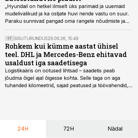
„Hyundail on hetkel ilmselt üks parimaid ja uuemaid
mudelivalikuid ja ka ostjate huvi nende vastu on suur.
Paraku sunnivad pangad oma rangete nõudmiste ja
kõrgete intressidega potentsiaalseid ostjaid tehingust
loobuma. See on tänase autouru suurim probleem
SISUTURUNDUS
29.06.26, 15:49
ST
üleüldse,“ tunnistavad Hyundai Motor Balticu juhid
Rohkem kui kümme aastat ühisel
Erkki Ots ja Marko Aalik Äripäeva sisuturundussaates.
teel. DHL ja Mercedes-Benz ehitavad
usaldust iga saadetisega
Logistikaäris on ootused lihtsad – saadetis peab
jõudma õigel ajal õigesse kohta. Selle taga on aga
tuhanded kilomeetrid, sajad peatused ja töövahendid,
mille peale peab saama alati kindel olla. Just seepärast
on DHL usaldanud Mercedes-Benzi tarbesõidukeid
juba enam kui kümme aastat ning koostöö Vehoga on
selle aja jooksul kujunenud oluliseks osaks ettevõtte
igapäevasest tööst.
24H
72H
Nädal