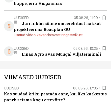
hüppe, eriti Hispaanias
UUDISED
05.08.26, 11:09
Jüri liiklussõlme ümberehitust hakkab
5
projekteerima Roadplan OÜ
Lisatud video kavandatavast ringristmikust
UUDISED
05.08.26, 10:35
6
Linas Agro avas Muugal viljaterminali
VIIMASED UUDISED
UUDISED
06.08.26, 17:35
Kas suudad kriisi peatada enne, kui üks katkestus
paneb seisma kogu ettevõtte?