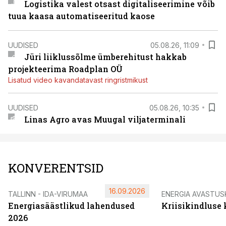
Logistika valest otsast digitaliseerimine võib
tuua kaasa automatiseeritud kaose
UUDISED
05.08.26, 11:09
Jüri liiklussõlme ümberehitust hakkab
projekteerima Roadplan OÜ
Lisatud video kavandatavast ringristmikust
UUDISED
05.08.26, 10:35
Linas Agro avas Muugal viljaterminali
KONVERENTSID
16.09.2026
TALLINN - IDA-VIRUMAA
ENERGIA AVASTUS
Energiasäästlikud lahendused
Kriisikindluse
2026