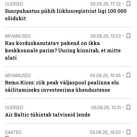
UUDISED
06.08.26, 17:32
Suurpuhastus pühib liiklusregistrist ligi 100 000
sõidukit
ARVAMUSED
06.08.26, 12:03
Kas korduskasutatav pakend on ikka
keskkonnale parim? Uuring kinnitab, et mitte
alati
ARVAMUSED
06.08.26, 10:45
Remo Kirss: riik peab väljaspool pealinna elu
säilitamiseks investeerima ühendustesse
UUDISED
06.08.26, 10:31
Air Baltic tühistab talviseid lende
SAATED
05.08.26, 14:00