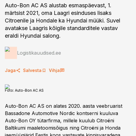
Auto-Bon AC AS alustab esmaspäevast, 1.
märtsist 2021, oma Laagri esinduses lisaks
Citroenile ja Hondale ka Hyundai müüki. Suvel
avatakse Laagris kõigile standarditele vastav
eraldi Hyundai salong.
Logistikauudised.ee
Jaga
Salvesta
Vihja
Foto:
Auto-Bon AC AS
Auto-Bon AC AS on alates 2020. aasta veebruarist
Bassadone Automotive Nordic kontserni kuuluva
Auto-Bon OY tütarfirma, millele kuulub Citroëni
Baltikumi maaletoomisõigus ning Citroëni ja Honda
jaemüügiärid Eestis koos vastavate kinnisvaradega.