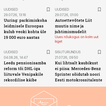
UUDISED
UUDISED
29.07.26, 13:16
29.07.26, 01:00
Uuring: parkimiskoha
Autoettevõtete Liit
leidmisele Euroopas
muutis nime ja
kulub veoki kohta üle
juhtimismudelit
19 000 euro aastas
Uues nõukogus on kolm uut
liiget
ST
UUDISED
SISUTURUNDUS
04.08.26, 14:47
21.07.26, 09:50
Leedu pensionisamba
Kui lihtsalt kaubikust
reform tõi DHL-iga
ei piisa: Mercedes-Benz
liituvale Venipakile
Sprinter sõidutab noori
rekordilise käibe
Eesti motokrossitalente