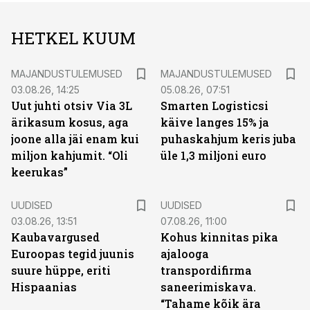
HETKEL KUUM
MAJANDUSTULEMUSED
MAJANDUSTULEMUSED
03.08.26, 14:25
05.08.26, 07:51
Uut juhti otsiv Via 3L
Smarten Logisticsi
ärikasum kosus, aga
käive langes 15% ja
joone alla jäi enam kui
puhaskahjum keris juba
miljon kahjumit. “Oli
üle 1,3 miljoni euro
keerukas”
UUDISED
UUDISED
03.08.26, 13:51
07.08.26, 11:00
Kaubavargused
Kohus kinnitas pika
Euroopas tegid juunis
ajalooga
suure hüppe, eriti
transpordifirma
Hispaanias
saneerimiskava.
“Tahame kõik ära