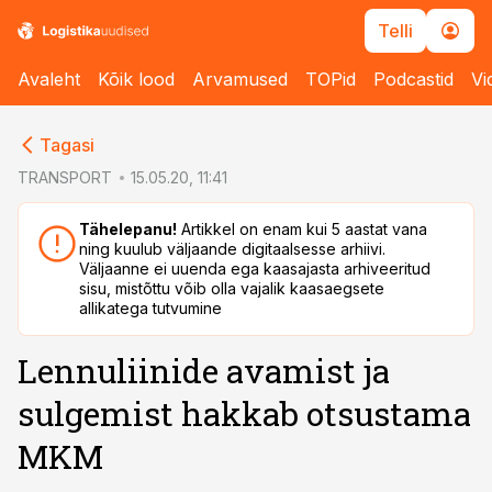
Telli
Avaleht
Kõik lood
Arvamused
TOPid
Podcastid
Vi
cebook
Tagasi
Twitter)
TRANSPORT
15.05.20, 11:41
kedIn
Tähelepanu!
Artikkel on enam kui 5 aastat vana
ning kuulub väljaande digitaalsesse arhiivi.
ail
Väljaanne ei uuenda ega kaasajasta arhiveeritud
sisu, mistõttu võib olla vajalik kaasaegsete
k
allikatega tutvumine
Lennuliinide avamist ja
sulgemist hakkab otsustama
MKM