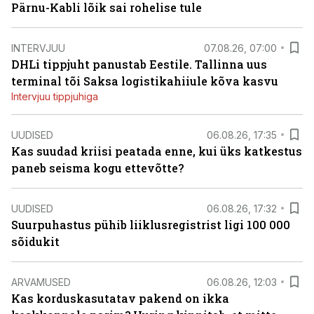
Pärnu-Kabli lõik sai rohelise tule
INTERVJUU
07.08.26, 07:00
DHLi tippjuht panustab Eestile. Tallinna uus
terminal tõi Saksa logistikahiiule kõva kasvu
Intervjuu tippjuhiga
UUDISED
06.08.26, 17:35
Kas suudad kriisi peatada enne, kui üks katkestus
paneb seisma kogu ettevõtte?
UUDISED
06.08.26, 17:32
Suurpuhastus pühib liiklusregistrist ligi 100 000
sõidukit
ARVAMUSED
06.08.26, 12:03
Kas korduskasutatav pakend on ikka