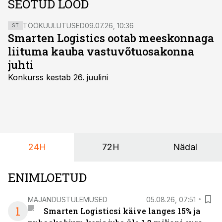
SEOTUD LOOD
TÖÖKUULUTUSED
09.07.26, 10:36
ST
Smarten Logistics ootab meeskonnaga
liituma kauba vastuvõtuosakonna
juhti
Konkurss kestab 26. juulini
24H
72H
Nädal
ENIMLOETUD
MAJANDUSTULEMUSED
05.08.26, 07:51
1
Smarten Logisticsi käive langes 15% ja