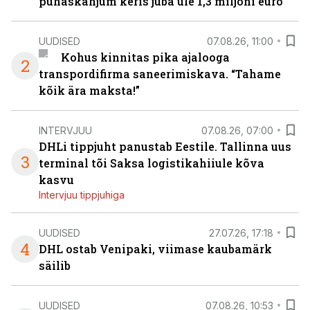
puhaskahjum keris juba üle 1,3 miljoni euro
UUDISED
07.08.26, 11:00
Kohus kinnitas pika ajalooga
2
transpordifirma saneerimiskava. “Tahame
kõik ära maksta!”
INTERVJUU
07.08.26, 07:00
DHLi tippjuht panustab Eestile. Tallinna uus
3
terminal tõi Saksa logistikahiiule kõva
kasvu
Intervjuu tippjuhiga
UUDISED
27.07.26, 17:18
4
DHL ostab Venipaki, viimase kaubamärk
säilib
UUDISED
07.08.26, 10:53