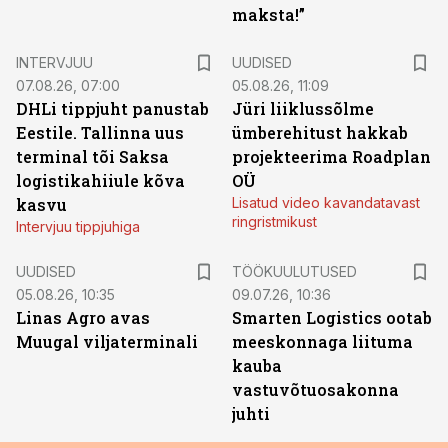
maksta!”
INTERVJUU
UUDISED
07.08.26, 07:00
05.08.26, 11:09
DHLi tippjuht panustab
Jüri liiklussõlme
Eestile. Tallinna uus
ümberehitust hakkab
terminal tõi Saksa
projekteerima Roadplan
logistikahiiule kõva
OÜ
kasvu
Lisatud video kavandatavast
ringristmikust
Intervjuu tippjuhiga
ST
UUDISED
TÖÖKUULUTUSED
05.08.26, 10:35
09.07.26, 10:36
Linas Agro avas
Smarten Logistics ootab
Muugal viljaterminali
meeskonnaga liituma
kauba
vastuvõtuosakonna
juhti