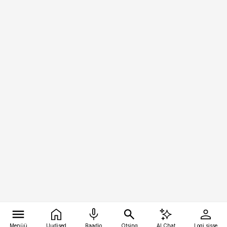
Menüü
Uudised
Raadio
Otsing
AI Chat
Logi sisse