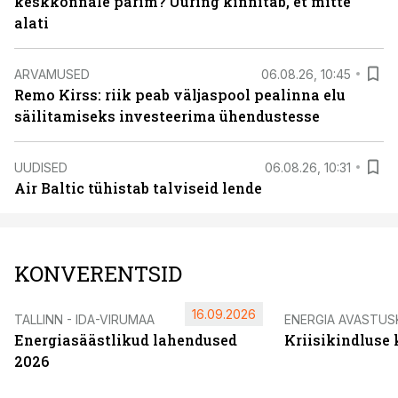
keskkonnale parim? Uuring kinnitab, et mitte
alati
ARVAMUSED
06.08.26, 10:45
Remo Kirss: riik peab väljaspool pealinna elu
säilitamiseks investeerima ühendustesse
UUDISED
06.08.26, 10:31
Air Baltic tühistab talviseid lende
KONVERENTSID
16.09.2026
TALLINN - IDA-VIRUMAA
ENERGIA AVASTUS
Energiasäästlikud lahendused
Kriisikindluse
2026