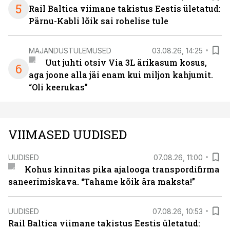
5
Rail Baltica viimane takistus Eestis ületatud:
Pärnu-Kabli lõik sai rohelise tule
MAJANDUSTULEMUSED
03.08.26, 14:25
Uut juhti otsiv Via 3L ärikasum kosus,
6
aga joone alla jäi enam kui miljon kahjumit.
“Oli keerukas”
VIIMASED UUDISED
UUDISED
07.08.26, 11:00
Kohus kinnitas pika ajalooga transpordifirma
saneerimiskava. “Tahame kõik ära maksta!”
UUDISED
07.08.26, 10:53
Rail Baltica viimane takistus Eestis ületatud: