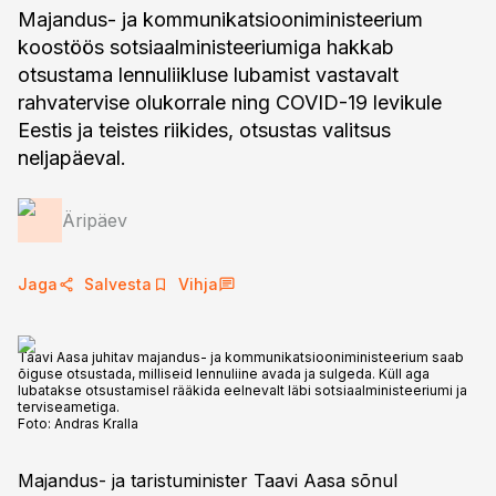
Majandus- ja kommunikatsiooniministeerium
koostöös sotsiaalministeeriumiga hakkab
otsustama lennuliikluse lubamist vastavalt
rahvatervise olukorrale ning COVID-19 levikule
Eestis ja teistes riikides, otsustas valitsus
neljapäeval.
Äripäev
Jaga
Salvesta
Vihja
Taavi Aasa juhitav majandus- ja kommunikatsiooniministeerium saab
õiguse otsustada, milliseid lennuliine avada ja sulgeda. Küll aga
lubatakse otsustamisel rääkida eelnevalt läbi sotsiaalministeeriumi ja
terviseametiga.
Foto:
Andras Kralla
Majandus- ja taristuminister Taavi Aasa sõnul