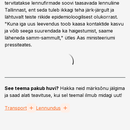
tervitatakse lennufirmade soovi taasavada lennuliine
Tallinnast, ent seda tuleb ikkagi teha järk-järgult ja
lähtuvalt teiste riikide epidemioloogilisest olukorrast.
"Kuna iga uus leevendus toob kaasa kontaktide kasvu
ja võib seega suurendada ka haigestumist, saame
läheneda samm-sammult," ütles Aas ministeeriumi
pressiteates.
See teema pakub huvi?
Hakka neid märksõnu jälgima
ja saad alati teavituse, kui sel teemal ilmub midagi uut!
Transport
Lennundus