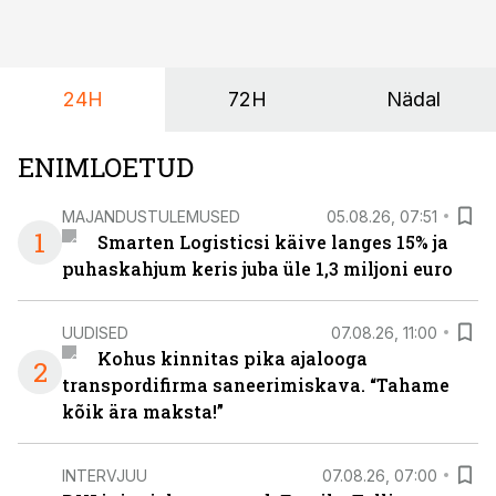
24H
72H
Nädal
ENIMLOETUD
MAJANDUSTULEMUSED
05.08.26, 07:51
1
Smarten Logisticsi käive langes 15% ja
puhaskahjum keris juba üle 1,3 miljoni euro
UUDISED
07.08.26, 11:00
Kohus kinnitas pika ajalooga
2
transpordifirma saneerimiskava. “Tahame
kõik ära maksta!”
INTERVJUU
07.08.26, 07:00