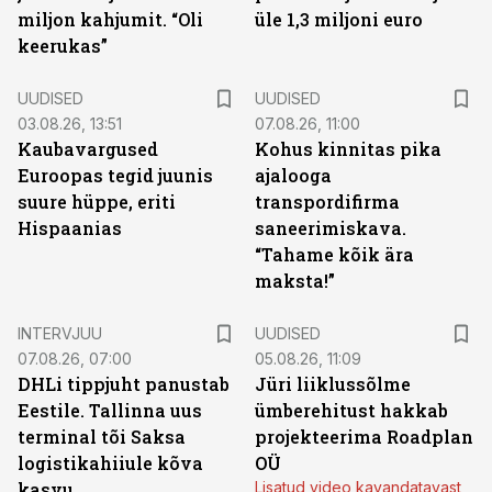
miljon kahjumit. “Oli
üle 1,3 miljoni euro
keerukas”
UUDISED
UUDISED
03.08.26, 13:51
07.08.26, 11:00
Kaubavargused
Kohus kinnitas pika
Euroopas tegid juunis
ajalooga
suure hüppe, eriti
transpordifirma
Hispaanias
saneerimiskava.
“Tahame kõik ära
maksta!”
INTERVJUU
UUDISED
07.08.26, 07:00
05.08.26, 11:09
DHLi tippjuht panustab
Jüri liiklussõlme
Eestile. Tallinna uus
ümberehitust hakkab
terminal tõi Saksa
projekteerima Roadplan
logistikahiiule kõva
OÜ
kasvu
Lisatud video kavandatavast