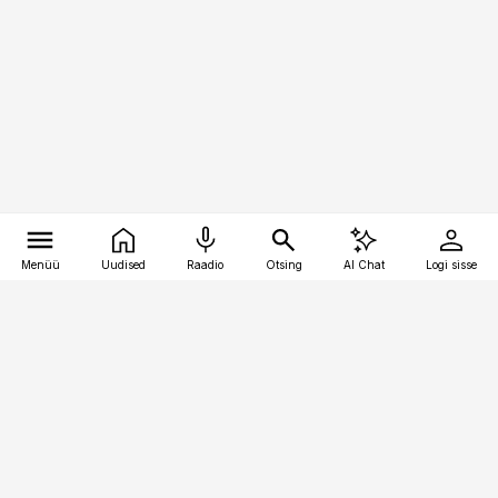
Menüü
Uudised
Raadio
Otsing
AI Chat
Logi sisse
Vana-Lõuna 39/1, 19094 Tallinn
(+372) 667 0111
logistikauudised@logistikauudised.ee
Telli
Reklaam