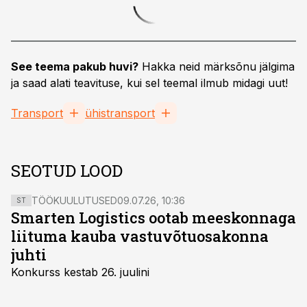
See teema pakub huvi?
Hakka neid märksõnu jälgima
ja saad alati teavituse, kui sel teemal ilmub midagi uut!
Transport
ühistransport
SEOTUD LOOD
TÖÖKUULUTUSED
09.07.26, 10:36
ST
Smarten Logistics ootab meeskonnaga
liituma kauba vastuvõtuosakonna
juhti
Konkurss kestab 26. juulini