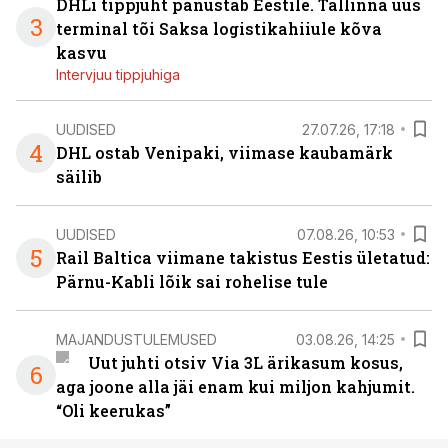
DHLi tippjuht panustab Eestile. Tallinna uus
3
terminal tõi Saksa logistikahiiule kõva
kasvu
Intervjuu tippjuhiga
UUDISED
27.07.26, 17:18
4
DHL ostab Venipaki, viimase kaubamärk
säilib
UUDISED
07.08.26, 10:53
5
Rail Baltica viimane takistus Eestis ületatud:
Pärnu-Kabli lõik sai rohelise tule
MAJANDUSTULEMUSED
03.08.26, 14:25
Uut juhti otsiv Via 3L ärikasum kosus,
6
aga joone alla jäi enam kui miljon kahjumit.
“Oli keerukas”