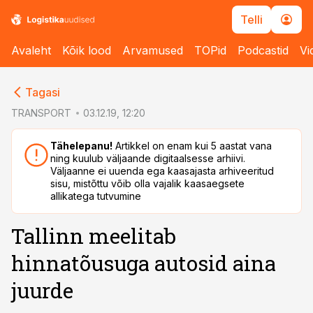
Telli
Avaleht
Kõik lood
Arvamused
TOPid
Podcastid
Vi
cebook
Tagasi
Twitter)
TRANSPORT
03.12.19, 12:20
kedIn
Tähelepanu!
Artikkel on enam kui 5 aastat vana
ning kuulub väljaande digitaalsesse arhiivi.
ail
Väljaanne ei uuenda ega kaasajasta arhiveeritud
sisu, mistõttu võib olla vajalik kaasaegsete
k
allikatega tutvumine
Tallinn meelitab
hinnatõusuga autosid aina
juurde