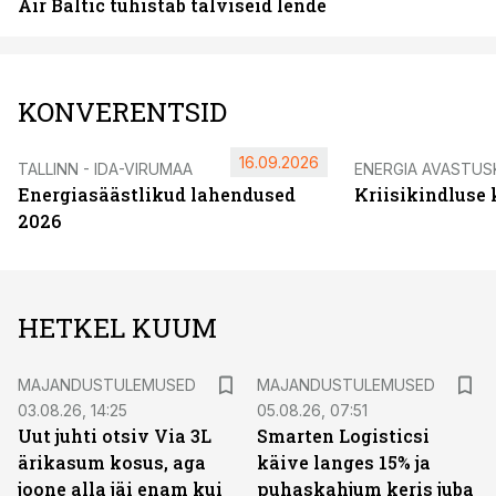
Air Baltic tühistab talviseid lende
KONVERENTSID
16.09.2026
TALLINN - IDA-VIRUMAA
ENERGIA AVASTUS
Energiasäästlikud lahendused
Kriisikindluse
2026
HETKEL KUUM
MAJANDUSTULEMUSED
MAJANDUSTULEMUSED
03.08.26, 14:25
05.08.26, 07:51
Uut juhti otsiv Via 3L
Smarten Logisticsi
ärikasum kosus, aga
käive langes 15% ja
joone alla jäi enam kui
puhaskahjum keris juba