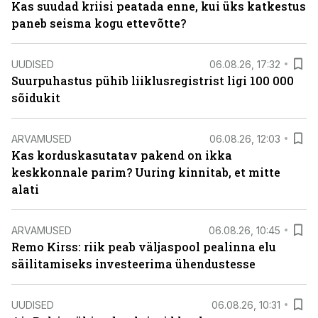
Kas suudad kriisi peatada enne, kui üks katkestus
paneb seisma kogu ettevõtte?
UUDISED
06.08.26, 17:32
Suurpuhastus pühib liiklusregistrist ligi 100 000
sõidukit
ARVAMUSED
06.08.26, 12:03
Kas korduskasutatav pakend on ikka
keskkonnale parim? Uuring kinnitab, et mitte
alati
ARVAMUSED
06.08.26, 10:45
Remo Kirss: riik peab väljaspool pealinna elu
säilitamiseks investeerima ühendustesse
UUDISED
06.08.26, 10:31