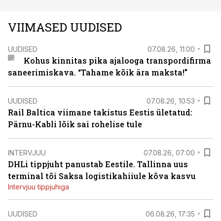
VIIMASED UUDISED
UUDISED
07.08.26, 11:00
Kohus kinnitas pika ajalooga transpordifirma
saneerimiskava. “Tahame kõik ära maksta!”
UUDISED
07.08.26, 10:53
Rail Baltica viimane takistus Eestis ületatud:
Pärnu-Kabli lõik sai rohelise tule
INTERVJUU
07.08.26, 07:00
DHLi tippjuht panustab Eestile. Tallinna uus
terminal tõi Saksa logistikahiiule kõva kasvu
Intervjuu tippjuhiga
UUDISED
06.08.26, 17:35