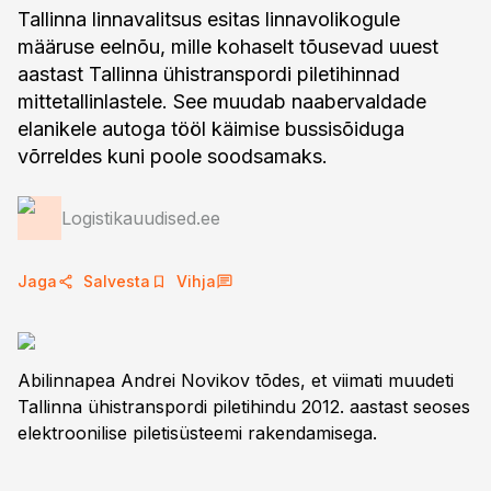
Tallinna linnavalitsus esitas linnavolikogule
määruse eelnõu, mille kohaselt tõusevad uuest
aastast Tallinna ühistranspordi piletihinnad
mittetallinlastele. See muudab naabervaldade
elanikele autoga tööl käimise bussisõiduga
võrreldes kuni poole soodsamaks.
Logistikauudised.ee
Jaga
Salvesta
Vihja
Abilinnapea Andrei Novikov tõdes, et viimati muudeti
Tallinna ühistranspordi piletihindu 2012. aastast seoses
elektroonilise piletisüsteemi rakendamisega.