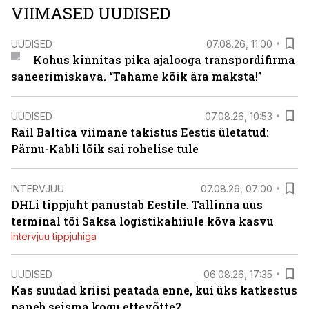
VIIMASED UUDISED
UUDISED
07.08.26, 11:00
Kohus kinnitas pika ajalooga transpordifirma
saneerimiskava. “Tahame kõik ära maksta!”
UUDISED
07.08.26, 10:53
Rail Baltica viimane takistus Eestis ületatud:
Pärnu-Kabli lõik sai rohelise tule
INTERVJUU
07.08.26, 07:00
DHLi tippjuht panustab Eestile. Tallinna uus
terminal tõi Saksa logistikahiiule kõva kasvu
Intervjuu tippjuhiga
UUDISED
06.08.26, 17:35
Kas suudad kriisi peatada enne, kui üks katkestus
paneb seisma kogu ettevõtte?