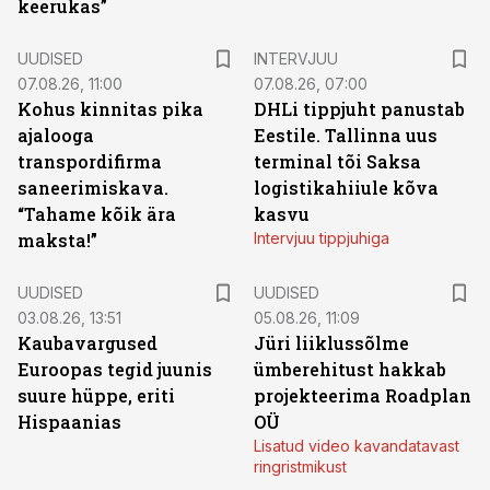
keerukas”
UUDISED
INTERVJUU
07.08.26, 11:00
07.08.26, 07:00
Kohus kinnitas pika
DHLi tippjuht panustab
ajalooga
Eestile. Tallinna uus
transpordifirma
terminal tõi Saksa
saneerimiskava.
logistikahiiule kõva
“Tahame kõik ära
kasvu
maksta!”
Intervjuu tippjuhiga
UUDISED
UUDISED
03.08.26, 13:51
05.08.26, 11:09
Kaubavargused
Jüri liiklussõlme
Euroopas tegid juunis
ümberehitust hakkab
suure hüppe, eriti
projekteerima Roadplan
Hispaanias
OÜ
Lisatud video kavandatavast
ringristmikust