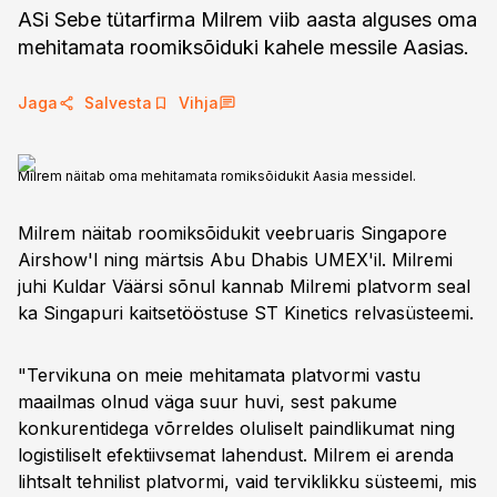
ASi Sebe tütarfirma Milrem viib aasta alguses oma
mehitamata roomiksõiduki kahele messile Aasias.
Jaga
Salvesta
Vihja
Milrem näitab oma mehitamata romiksõidukit Aasia messidel.
Milrem näitab roomiksõidukit veebruaris Singapore
Airshow'l ning märtsis Abu Dhabis UMEX'il. Milremi
juhi Kuldar Väärsi sõnul kannab Milremi platvorm seal
ka Singapuri kaitsetööstuse ST Kinetics relvasüsteemi.
"Tervikuna on meie mehitamata platvormi vastu
maailmas olnud väga suur huvi, sest pakume
konkurentidega võrreldes oluliselt paindlikumat ning
logistiliselt efektiivsemat lahendust. Milrem ei arenda
lihtsalt tehnilist platvormi, vaid terviklikku süsteemi, mis