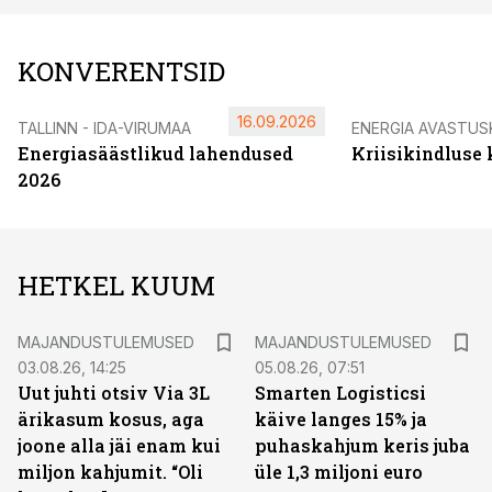
KONVERENTSID
16.09.2026
TALLINN - IDA-VIRUMAA
ENERGIA AVASTUS
Energiasäästlikud lahendused
Kriisikindluse
2026
HETKEL KUUM
MAJANDUSTULEMUSED
MAJANDUSTULEMUSED
03.08.26, 14:25
05.08.26, 07:51
Uut juhti otsiv Via 3L
Smarten Logisticsi
ärikasum kosus, aga
käive langes 15% ja
joone alla jäi enam kui
puhaskahjum keris juba
miljon kahjumit. “Oli
üle 1,3 miljoni euro