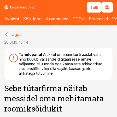
Telli
Avaleht
Kõik lood
Arvamused
TOPid
Podcastid
Vi
cebook
cebook
Tagasi
Twitter)
Twitter)
20.01.16, 15:44
kedIn
kedIn
Tähelepanu!
Artikkel on enam kui 5 aastat vana
ning kuulub väljaande digitaalsesse arhiivi.
ail
ail
Väljaanne ei uuenda ega kaasajasta arhiveeritud
sisu, mistõttu võib olla vajalik kaasaegsete
k
k
allikatega tutvumine
Sebe tütarfirma näitab
messidel oma mehitamata
roomiksõidukit