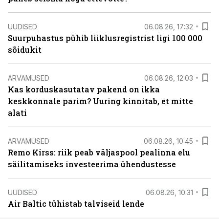
UUDISED
06.08.26, 17:32
Suurpuhastus pühib liiklusregistrist ligi 100 000
sõidukit
ARVAMUSED
06.08.26, 12:03
Kas korduskasutatav pakend on ikka
keskkonnale parim? Uuring kinnitab, et mitte
alati
ARVAMUSED
06.08.26, 10:45
Remo Kirss: riik peab väljaspool pealinna elu
säilitamiseks investeerima ühendustesse
UUDISED
06.08.26, 10:31
Air Baltic tühistab talviseid lende