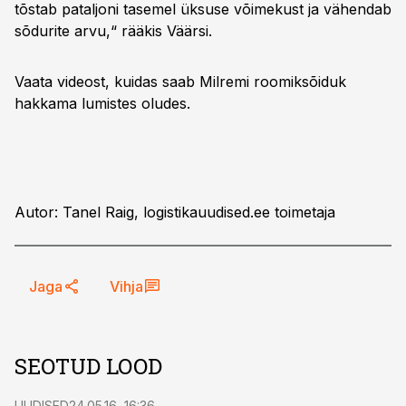
tõstab pataljoni tasemel üksuse võimekust ja vähendab
sõdurite arvu,“ rääkis Väärsi.
Vaata videost, kuidas saab Milremi roomiksõiduk
hakkama lumistes oludes.
Autor: Tanel Raig, logistikauudised.ee toimetaja
Jaga
Vihja
SEOTUD LOOD
UUDISED
24.05.16, 16:36