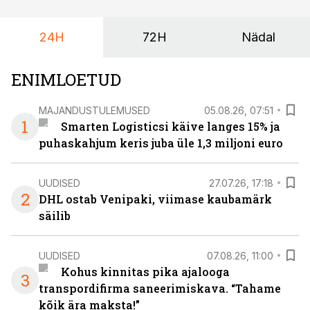
maailmameistrivõistlused.
24H
72H
Nädal
ENIMLOETUD
MAJANDUSTULEMUSED
05.08.26, 07:51
1
Smarten Logisticsi käive langes 15% ja
puhaskahjum keris juba üle 1,3 miljoni euro
UUDISED
27.07.26, 17:18
2
DHL ostab Venipaki, viimase kaubamärk
säilib
UUDISED
07.08.26, 11:00
Kohus kinnitas pika ajalooga
3
transpordifirma saneerimiskava. “Tahame
kõik ära maksta!”