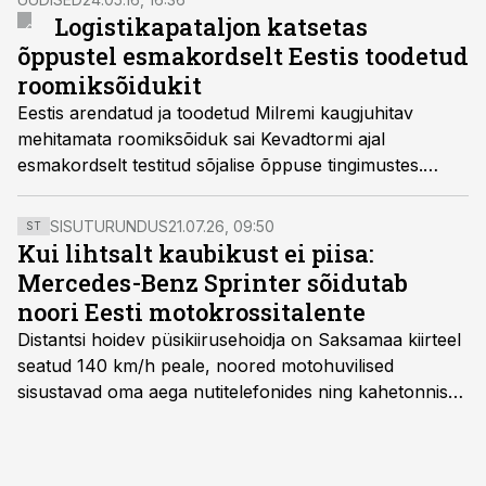
Logistikapataljon katsetas
õppustel esmakordselt Eestis toodetud
roomiksõidukit
Eestis arendatud ja toodetud Milremi kaugjuhitav
mehitamata roomiksõiduk sai Kevadtormi ajal
esmakordselt testitud sõjalise õppuse tingimustes.
Logistikapataljon vedas sellega varustust ja materjale.
SISUTURUNDUS
21.07.26, 09:50
ST
Kui lihtsalt kaubikust ei piisa:
Mercedes-Benz Sprinter sõidutab
noori Eesti motokrossitalente
Distantsi hoidev püsikiirusehoidja on Saksamaa kiirteel
seatud 140 km/h peale, noored motohuvilised
sisustavad oma aega nutitelefonides ning kahetonnises
järelhaagises veerevad kaasa krossitsiklid koos vajaliku
varustusega. Õige pea on Prantsusmaal, Romagnes
algamas juuniorite motokrossi