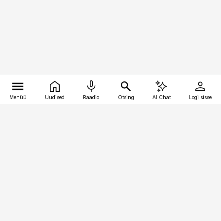
Menüü
Uudised
Raadio
Otsing
AI Chat
Logi sisse
Vana-Lõuna 39/1, 19094 Tallinn
(+372) 667 0111
logistikauudised@logistikauudised.ee
Telli
Reklaam
Firmast