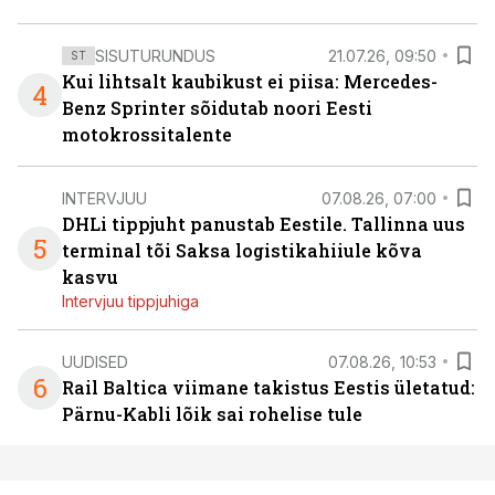
SISUTURUNDUS
21.07.26, 09:50
ST
Kui lihtsalt kaubikust ei piisa: Mercedes-
4
Benz Sprinter sõidutab noori Eesti
motokrossitalente
INTERVJUU
07.08.26, 07:00
DHLi tippjuht panustab Eestile. Tallinna uus
5
terminal tõi Saksa logistikahiiule kõva
kasvu
Intervjuu tippjuhiga
UUDISED
07.08.26, 10:53
6
Rail Baltica viimane takistus Eestis ületatud:
Pärnu-Kabli lõik sai rohelise tule