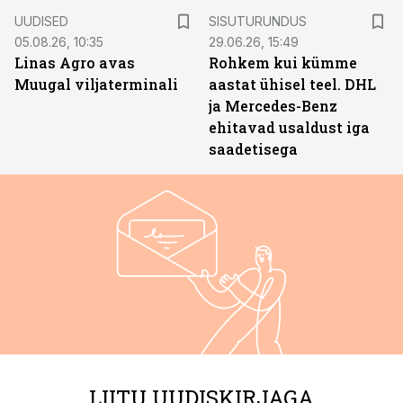
ST
UUDISED
SISUTURUNDUS
05.08.26, 10:35
29.06.26, 15:49
Linas Agro avas
Rohkem kui kümme
Muugal viljaterminali
aastat ühisel teel. DHL
ja Mercedes-Benz
ehitavad usaldust iga
saadetisega
LIITU UUDISKIRJAGA