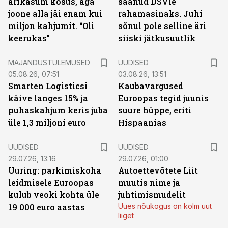
ärikasum kosus, aga
saanud DSVle
joone alla jäi enam kui
rahamasinaks. Juhi
miljon kahjumit. “Oli
sõnul pole selline äri
keerukas”
siiski jätkusuutlik
MAJANDUSTULEMUSED
UUDISED
05.08.26, 07:51
03.08.26, 13:51
Smarten Logisticsi
Kaubavargused
käive langes 15% ja
Euroopas tegid juunis
puhaskahjum keris juba
suure hüppe, eriti
üle 1,3 miljoni euro
Hispaanias
UUDISED
UUDISED
29.07.26, 13:16
29.07.26, 01:00
Uuring: parkimiskoha
Autoettevõtete Liit
leidmisele Euroopas
muutis nime ja
kulub veoki kohta üle
juhtimismudelit
19 000 euro aastas
Uues nõukogus on kolm uut
liiget