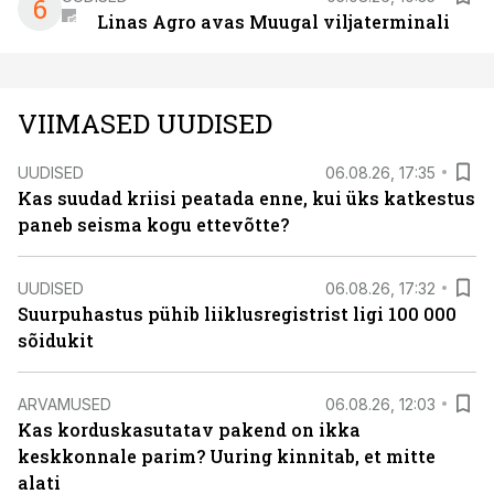
6
Linas Agro avas Muugal viljaterminali
VIIMASED UUDISED
UUDISED
06.08.26, 17:35
Kas suudad kriisi peatada enne, kui üks katkestus
paneb seisma kogu ettevõtte?
UUDISED
06.08.26, 17:32
Suurpuhastus pühib liiklusregistrist ligi 100 000
sõidukit
ARVAMUSED
06.08.26, 12:03
Kas korduskasutatav pakend on ikka
keskkonnale parim? Uuring kinnitab, et mitte
alati