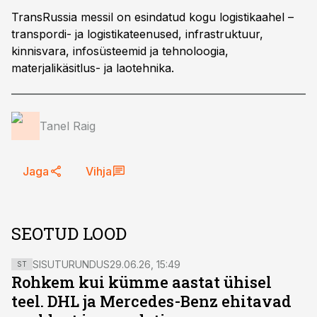
TransRussia messil on esindatud kogu logistikaahel –
transpordi- ja logistikateenused, infrastruktuur,
kinnisvara, infosüsteemid ja tehnoloogia,
materjalikäsitlus- ja laotehnika.
Tanel Raig
Jaga
Vihja
SEOTUD LOOD
SISUTURUNDUS
29.06.26, 15:49
ST
Rohkem kui kümme aastat ühisel
teel. DHL ja Mercedes-Benz ehitavad