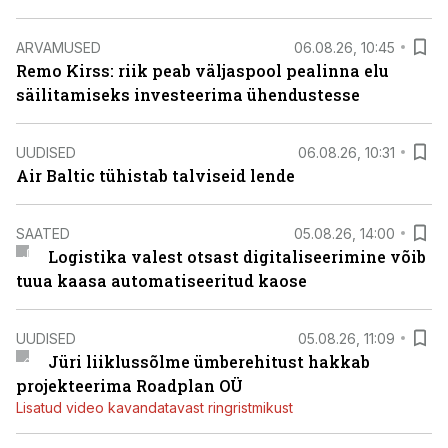
ARVAMUSED
06.08.26, 10:45
Remo Kirss: riik peab väljaspool pealinna elu
säilitamiseks investeerima ühendustesse
UUDISED
06.08.26, 10:31
Air Baltic tühistab talviseid lende
SAATED
05.08.26, 14:00
Logistika valest otsast digitaliseerimine võib
tuua kaasa automatiseeritud kaose
UUDISED
05.08.26, 11:09
Jüri liiklussõlme ümberehitust hakkab
projekteerima Roadplan OÜ
Lisatud video kavandatavast ringristmikust