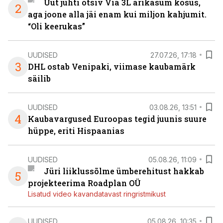
Uut juhti otsiv Via 3L ärikasum kosus,
2
aga joone alla jäi enam kui miljon kahjumit.
“Oli keerukas”
UUDISED
27.07.26, 17:18
3
DHL ostab Venipaki, viimase kaubamärk
säilib
UUDISED
03.08.26, 13:51
4
Kaubavargused Euroopas tegid juunis suure
hüppe, eriti Hispaanias
UUDISED
05.08.26, 11:09
Jüri liiklussõlme ümberehitust hakkab
5
projekteerima Roadplan OÜ
Lisatud video kavandatavast ringristmikust
UUDISED
05.08.26, 10:35