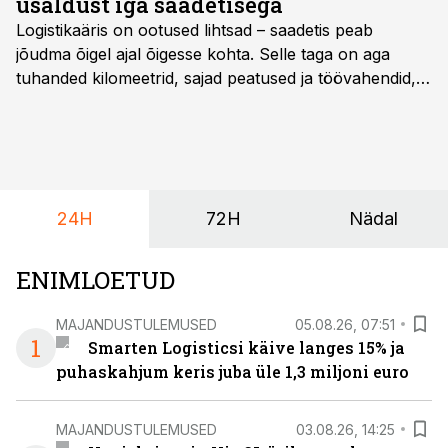
usaldust iga saadetisega
Logistikaäris on ootused lihtsad – saadetis peab
jõudma õigel ajal õigesse kohta. Selle taga on aga
tuhanded kilomeetrid, sajad peatused ja töövahendid,
mille peale peab saama alati kindel olla. Just seepärast
on DHL usaldanud Mercedes-Benzi tarbesõidukeid
juba enam kui kümme aastat ning koostöö Vehoga on
selle aja jooksul kujunenud oluliseks osaks ettevõtte
igapäevasest tööst.
24H
72H
Nädal
ENIMLOETUD
MAJANDUSTULEMUSED
05.08.26, 07:51
1
Smarten Logisticsi käive langes 15% ja
puhaskahjum keris juba üle 1,3 miljoni euro
MAJANDUSTULEMUSED
03.08.26, 14:25