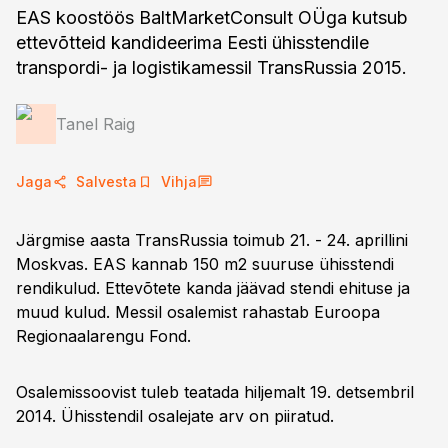
EAS koostöös BaltMarketConsult OÜga kutsub
ettevõtteid kandideerima Eesti ühisstendile
transpordi- ja logistikamessil TransRussia 2015.
Tanel Raig
Jaga
Salvesta
Vihja
Järgmise aasta TransRussia toimub 21. - 24. aprillini
Moskvas. EAS kannab 150 m2 suuruse ühisstendi
rendikulud. Ettevõtete kanda jäävad stendi ehituse ja
muud kulud. Messil osalemist rahastab Euroopa
Regionaalarengu Fond.
Osalemissoovist tuleb teatada hiljemalt 19. detsembril
2014. Ühisstendil osalejate arv on piiratud.