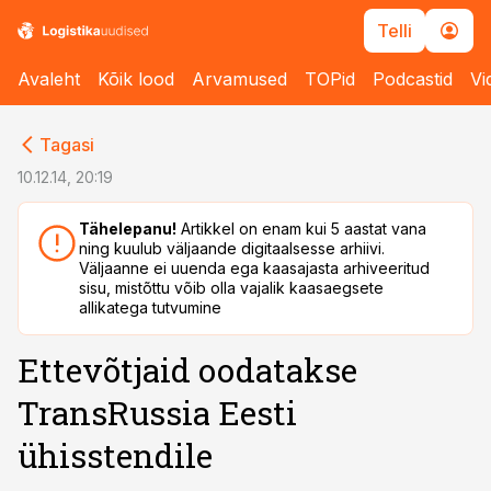
Telli
Avaleht
Kõik lood
Arvamused
TOPid
Podcastid
Vi
cebook
cebook
Tagasi
Twitter)
Twitter)
10.12.14, 20:19
kedIn
kedIn
Tähelepanu!
Artikkel on enam kui 5 aastat vana
ning kuulub väljaande digitaalsesse arhiivi.
ail
ail
Väljaanne ei uuenda ega kaasajasta arhiveeritud
sisu, mistõttu võib olla vajalik kaasaegsete
k
k
allikatega tutvumine
Ettevõtjaid oodatakse
TransRussia Eesti
ühisstendile