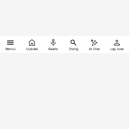
Menüü
Uudised
Raadio
Otsing
AI Chat
Logi sisse
Vana-Lõuna 39/1, 19094 Tallinn
(+372) 667 0111
logistikauudised@logistikauudised.ee
Telli
Reklaam
Firmast