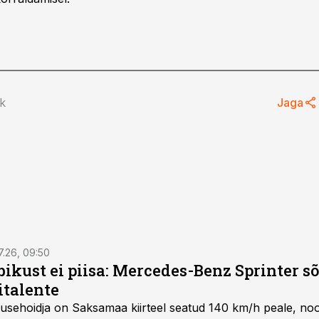
nk
Jaga
7.26, 09:50
bikust ei piisa: Mercedes-Benz Sprinter s
italente
iirusehoidja on Saksamaa kiirteel seatud 140 km/h peale, no