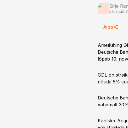
Sirje Ra
välisuudis
Jaga
Ametiühing GDL
Deutsche Bahn
lõpeb 10. no
GDL on streike
nõuda 5% suu
Deutsche Bahn
vähemalt 30% 
Kantsler Angel
voli streikide 