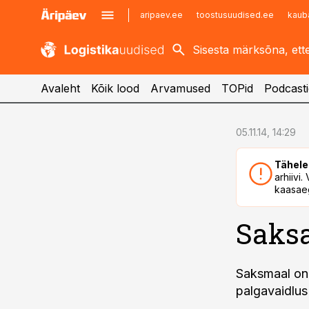
aripaev.ee
toostusuudised.ee
kaub
kaubandus.ee
imelineajalugu.ee
kinnisvarauudised.ee
imelineteadus.ee
Avaleht
Kõik lood
Arvamused
TOPid
Podcasti
cebook
cebook
05.11.14, 14:29
Twitter)
Twitter)
Tähele
kedIn
kedIn
arhiivi
kaasaeg
ail
ail
Saksa
k
k
Saksmaal on 
palgavaidlus