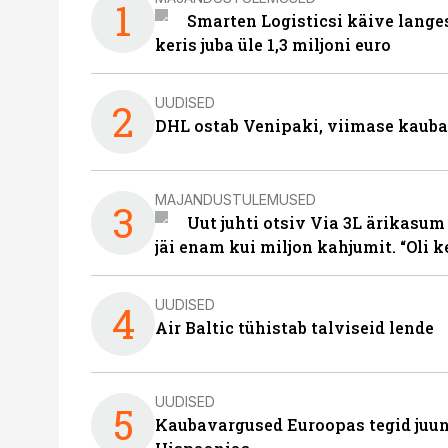
1
Smarten Logisticsi käive lange
keris juba üle 1,3 miljoni euro
UUDISED
2
DHL ostab Venipaki, viimase kauba
MAJANDUSTULEMUSED
3
Uut juhti otsiv Via 3L ärikasum
jäi enam kui miljon kahjumit. “Oli 
UUDISED
4
Air Baltic tühistab talviseid lende
UUDISED
5
Kaubavargused Euroopas tegid juuni