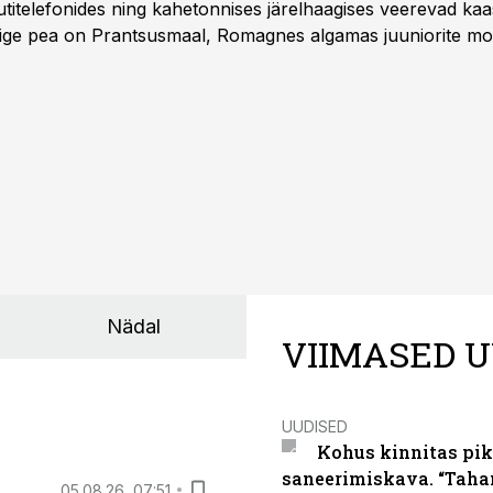
titelefonides ning kahetonnises järelhaagises veerevad kaas
Õige pea on Prantsusmaal, Romagnes algamas juuniorite mo
d.
Nädal
VIIMASED U
UUDISED
Kohus kinnitas pik
saneerimiskava. “Taha
05.08.26, 07:51