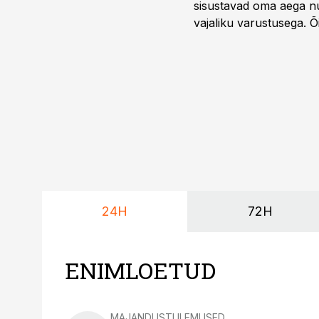
sisustavad oma aega nu
vajaliku varustusega. 
maailmameistrivõistluse
24H
72H
ENIMLOETUD
MAJANDUSTULEMUSED