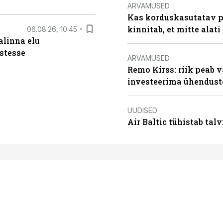
ARVAMUSED
Kas korduskasutatav p
kinnitab, et mitte alati
06.08.26, 10:45
alinna elu
stesse
ARVAMUSED
Remo Kirss: riik peab v
investeerima ühendust
UUDISED
Air Baltic tühistab talv