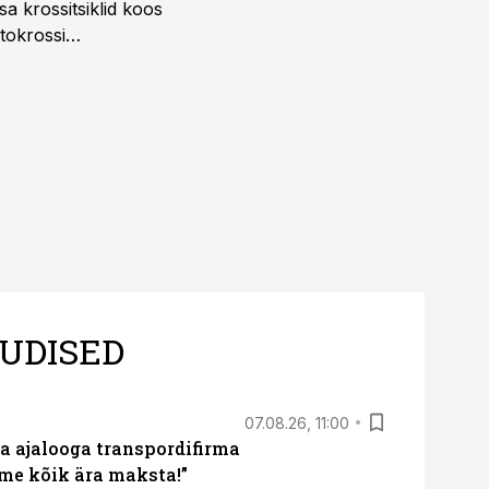
a krossitsiklid koos
tokrossi
UDISED
07.08.26, 11:00
a ajalooga transpordifirma
me kõik ära maksta!”