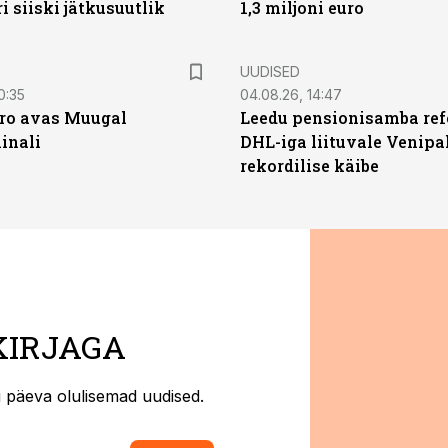
ri siiski jätkusuutlik
1,3 miljoni euro
UUDISED
0:35
04.08.26, 14:47
ro avas Muugal
Leedu pensionisamba ref
inali
DHL-iga liituvale Venipa
rekordilise käibe
KIRJAGA
ti päeva olulisemad uudised.