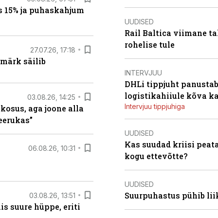
s 15% ja puhaskahjum
UUDISED
Rail Baltica viimane ta
rohelise tule
27.07.26, 17:18
märk säilib
INTERVJUU
DHLi tippjuht panustab 
logistikahiiule kõva k
03.08.26, 14:25
Intervjuu tippjuhiga
 kosus, aga joone alla
keerukas”
UUDISED
Kas suudad kriisi peat
06.08.26, 10:31
kogu ettevõtte?
UUDISED
Suurpuhastus pühib liik
03.08.26, 13:51
s suure hüppe, eriti