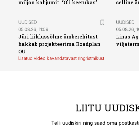
miljon kahjumit. “Oli keerukas”
selline ä
UUDISED
UUDISED
05.08.26, 11:09
05.08.26, 1
Jüri liiklussõlme ümberehitust
Linas Ag
hakkab projekteerima Roadplan
viljaterm
OÜ
Lisatud video kavandatavast ringristmikust
LIITU UUDIS
Telli uudiskiri ning saad oma postkas