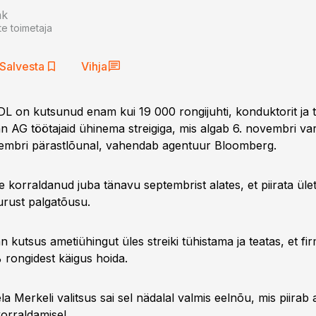
nk
te toimetaja
Salvesta
Vihja
 on kutsunud enam kui 19 000 rongijuhti, konduktorit ja tei
 AG töötajaid ühinema streigiga, mis algab 6. novembri va
vembri pärastlõunal, vahendab agentuur Bloomberg.
 korraldanud juba tänavu septembrist alates, et piirata üle
rust palgatõusu.
 kutsus ametiühingut üles streiki tühistama ja teatas, et f
rongidest käigus hoida.
a Merkeli valitsus sai sel nädalal valmis eelnõu, mis piirab
korraldamisel.