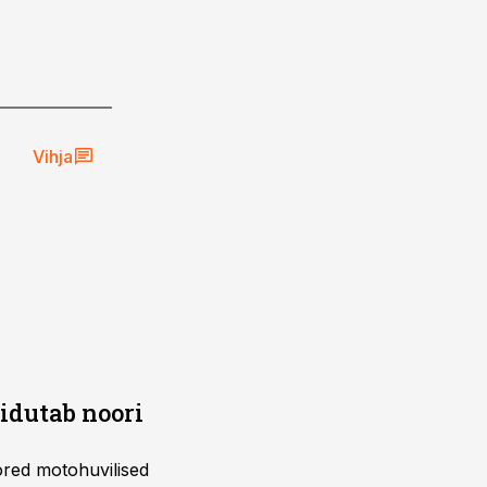
Vihja
õidutab noori
ored motohuvilised