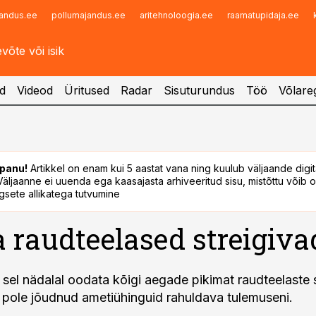
andus.ee
pollumajandus.ee
aritehnoloogia.ee
raamatupidaja.ee
Infopank
Radar
d
Videod
Üritused
Radar
Sisuturundus
Töö
Võlareg
panu!
Artikkel on enam kui 5 aastat vana ning kuulub väljaande digi
. Väljaanne ei uuenda ega kaasajasta arhiveeritud sisu, mistõttu võib ol
sete allikatega tutvumine
 raudteelased streigiva
sel nädalal oodata kõigi aegade pikimat raudteelaste s
 pole jõudnud ametiühinguid rahuldava tulemuseni.