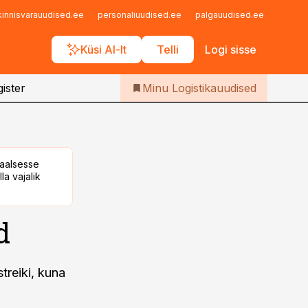
Iseteenindus
kinnisvarauudised.ee
personaliuudised.ee
palgauudised.ee
finant
Telli Logistikauudised
Küsi AI-lt
Telli
Logi sisse
ister
Minu Logistikauudised
taalsesse
la vajalik
d
treiki, kuna