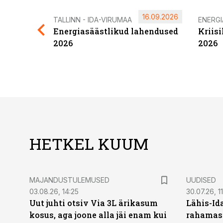
16.09.2026
TALLINN - IDA-VIRUMAA
ENERG
Energiasäästlikud lahendused
Kriis
2026
2026
HETKEL KUUM
MAJANDUSTULEMUSED
UUDISED
03.08.26, 14:25
30.07.26, 11
Uut juhti otsiv Via 3L ärikasum
Lähis-Id
kosus, aga joone alla jäi enam kui
rahamasi