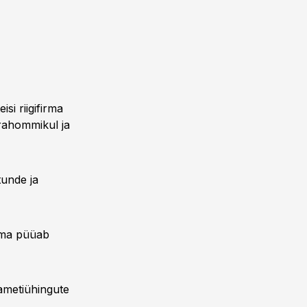
si riigifirma
rahommikul ja
tunde ja
irma püüab
 ametiühingute