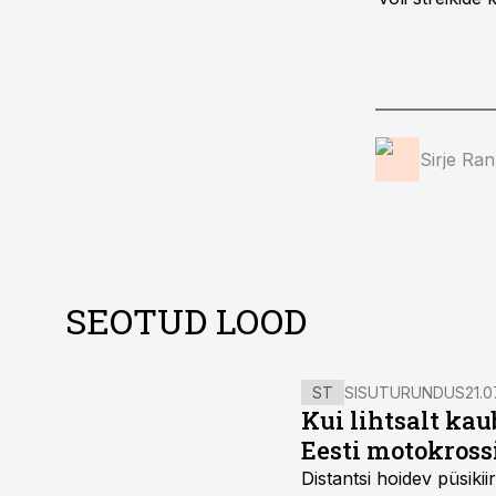
Sirje Ra
SEOTUD LOOD
ST
SISUTURUNDUS
21.0
Kui lihtsalt kau
Eesti motokross
Distantsi hoidev püsik