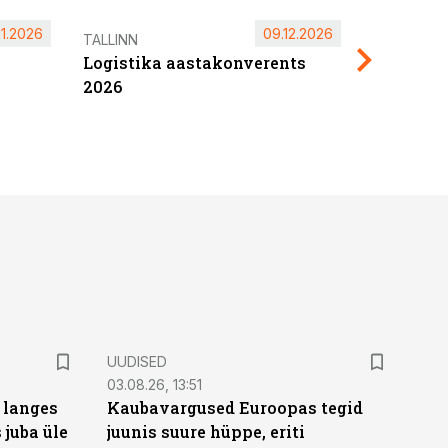
11.2026
09.12.2026
Pärnu ta
TALLINN
Logistika aastakonverents
2027
2026
UUDISED
03.08.26, 13:51
 langes
Kaubavargused Euroopas tegid
 juba üle
juunis suure hüppe, eriti