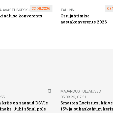
22.09.2026
03.
IA AVASTUSKESKUS
TALLINN
ikindluse konverents
Ostujuhtimise
aastakonverents 2026
MAJANDUSTULEMUSED
:55
05.08.26, 07:51
a kriis on saanud DSVle
Smarten Logisticsi käive
naks. Juhi sõnul pole
15% ja puhaskahjum keris