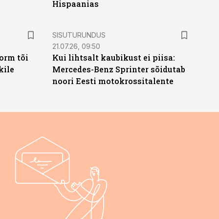
Hispaanias
ST
SISUTURUNDUS
21.07.26, 09:50
orm tõi
Kui lihtsalt kaubikust ei piisa:
kile
Mercedes-Benz Sprinter sõidutab
noori Eesti motokrossitalente