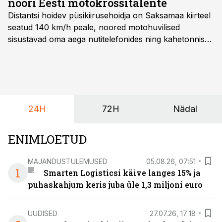
noori Eesti motokrossitalente
Distantsi hoidev püsikiirusehoidja on Saksamaa kiirteel
seatud 140 km/h peale, noored motohuvilised
sisustavad oma aega nutitelefonides ning kahetonnises
järelhaagises veerevad kaasa krossitsiklid koos vajaliku
varustusega. Õige pea on Prantsusmaal, Romagnes
algamas juuniorite motokrossi
maailmameistrivõistlused.
24H
72H
Nädal
ENIMLOETUD
MAJANDUSTULEMUSED
05.08.26, 07:51
1
Smarten Logisticsi käive langes 15% ja
puhaskahjum keris juba üle 1,3 miljoni euro
UUDISED
27.07.26, 17:18