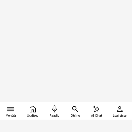
Menüü
Uudised
Raadio
Otsing
AI Chat
Logi sisse