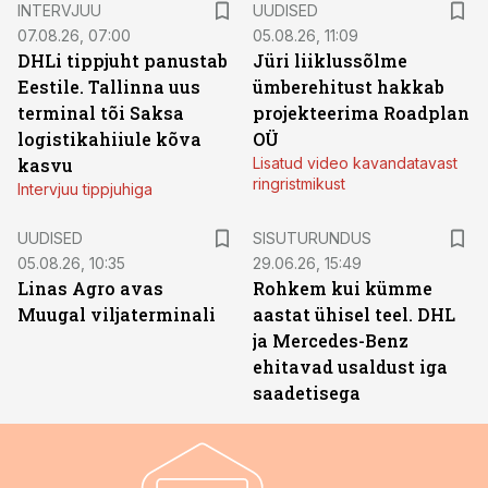
INTERVJUU
UUDISED
07.08.26, 07:00
05.08.26, 11:09
DHLi tippjuht panustab
Jüri liiklussõlme
Eestile. Tallinna uus
ümberehitust hakkab
terminal tõi Saksa
projekteerima Roadplan
logistikahiiule kõva
OÜ
kasvu
Lisatud video kavandatavast
ringristmikust
Intervjuu tippjuhiga
ST
UUDISED
SISUTURUNDUS
05.08.26, 10:35
29.06.26, 15:49
Linas Agro avas
Rohkem kui kümme
Muugal viljaterminali
aastat ühisel teel. DHL
ja Mercedes-Benz
ehitavad usaldust iga
saadetisega