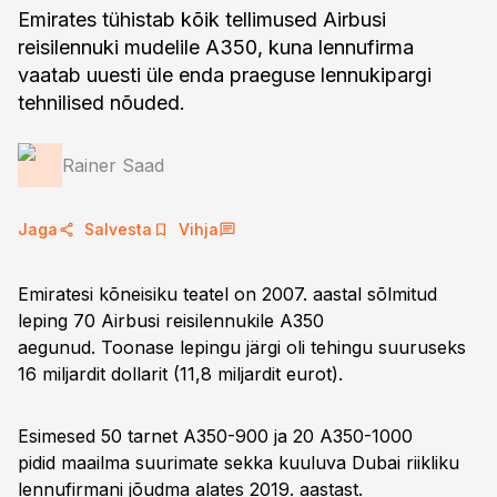
Emirates tühistab kõik tellimused Airbusi
reisilennuki mudelile A350, kuna lennufirma
vaatab uuesti üle enda praeguse lennukipargi
tehnilised nõuded.
Rainer Saad
Jaga
Salvesta
Vihja
Emiratesi kõneisiku teatel on 2007. aastal sõlmitud
leping 70 Airbusi reisilennukile A350
aegunud. Toonase lepingu järgi oli tehingu suuruseks
16 miljardit dollarit (11,8 miljardit eurot).
Esimesed 50 tarnet A350-900 ja 20 A350-1000
pidid maailma suurimate sekka kuuluva Dubai riikliku
lennufirmani jõudma alates 2019. aastast.