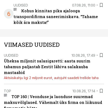
UUDISED
07.08.26, 11:00
Kohus kinnitas pika ajalooga
6
transpordifirma saneerimiskava. “Tahame
kõik ära maksta!”
VIIMASED UUDISED
UUDISED
10.08.26, 17:49
Üheksa miljonit salasigaretti: aasta suurim
tabamus paljastab Eestit läbiva salakauba
mastaabid
Aktsiisikahju ligi 2 miljonit eurot, autojuht saadeti trellide taha
TOP
10.08.26, 17:14
TOP 160 | Veonduse ja laonduse suuremad
maksuvõlglased. Vähemalt üks firma on liikunud