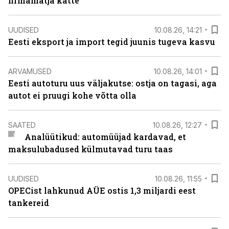
firmamatja kätte
UUDISED
10.08.26, 14:21
Eesti eksport ja import tegid juunis tugeva kasvu
ARVAMUSED
10.08.26, 14:01
Eesti autoturu uus väljakutse: ostja on tagasi, aga
autot ei pruugi kohe võtta olla
SAATED
10.08.26, 12:27
Analüütikud: automüüjad kardavad, et
maksulubadused külmutavad turu taas
UUDISED
10.08.26, 11:55
OPECist lahkunud AÜE ostis 1,3 miljardi eest
tankereid