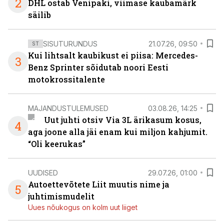
2
DHL ostab Venipaki, viimase kaubamärk
säilib
SISUTURUNDUS
21.07.26, 09:50
ST
Kui lihtsalt kaubikust ei piisa: Mercedes-
3
Benz Sprinter sõidutab noori Eesti
motokrossitalente
MAJANDUSTULEMUSED
03.08.26, 14:25
Uut juhti otsiv Via 3L ärikasum kosus,
4
aga joone alla jäi enam kui miljon kahjumit.
“Oli keerukas”
UUDISED
29.07.26, 01:00
Autoettevõtete Liit muutis nime ja
5
juhtimismudelit
Uues nõukogus on kolm uut liiget