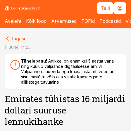
Telli
Avaleht
Kõik lood
Arvamused
TOPid
Podcastid
Vi
cebook
cebook
Tagasi
Twitter)
Twitter)
11.06.14, 14:05
kedIn
kedIn
Tähelepanu!
Artikkel on enam kui 5 aastat vana
ning kuulub väljaande digitaalsesse arhiivi.
ail
ail
Väljaanne ei uuenda ega kaasajasta arhiveeritud
sisu, mistõttu võib olla vajalik kaasaegsete
k
k
allikatega tutvumine
Emirates tühistas 16 miljardi
dollari suuruse
lennukihanke