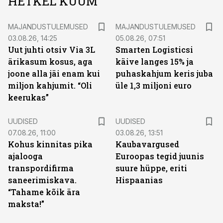
HETKEL KUUM
MAJANDUSTULEMUSED
MAJANDUSTULEMUSED
03.08.26, 14:25
05.08.26, 07:51
Uut juhti otsiv Via 3L
Smarten Logisticsi
ärikasum kosus, aga
käive langes 15% ja
joone alla jäi enam kui
puhaskahjum keris juba
miljon kahjumit. “Oli
üle 1,3 miljoni euro
keerukas”
UUDISED
UUDISED
07.08.26, 11:00
03.08.26, 13:51
Kohus kinnitas pika
Kaubavargused
ajalooga
Euroopas tegid juunis
transpordifirma
suure hüppe, eriti
saneerimiskava.
Hispaanias
“Tahame kõik ära
maksta!”