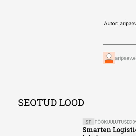
Autor: aripaev
aripaev.
SEOTUD LOOD
ST
TÖÖKUULUTUSED
0
Smarten Logist