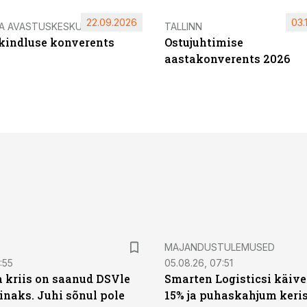
22.09.2026
03.
IA AVASTUSKESKUS
TALLINN
ikindluse konverents
Ostujuhtimise
aastakonverents 2026
MAJANDUSTULEMUSED
:55
05.08.26, 07:51
a kriis on saanud DSVle
Smarten Logisticsi käive
naks. Juhi sõnul pole
15% ja puhaskahjum keris