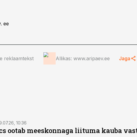
. ee
ee reklaamtekst
Allikas: www.aripaev.ee
Jaga
9.07.26, 10:36
ics ootab meeskonnaga liituma kauba va