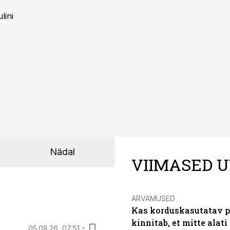
lini
Nädal
VIIMASED U
ARVAMUSED
Kas korduskasutatav p
kinnitab, et mitte alati
05.08.26, 07:51