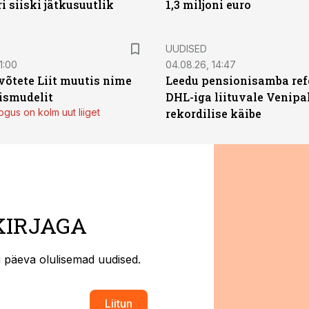
ri siiski jätkusuutlik
1,3 miljoni euro
UUDISED
1:00
04.08.26, 14:47
võtete Liit muutis nime
Leedu pensionisamba ref
mismudelit
DHL-iga liituvale Venipa
gus on kolm uut liiget
rekordilise käibe
KIRJAGA
ti päeva olulisemad uudised.
Liitun