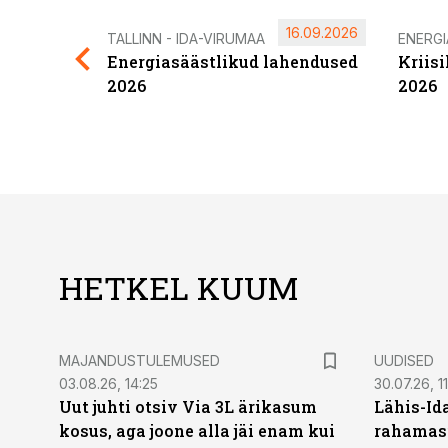
16.09.2026
TALLINN - IDA-VIRUMAA
ENERG
Energiasäästlikud lahendused
Kriis
2026
2026
HETKEL KUUM
MAJANDUSTULEMUSED
UUDISED
03.08.26, 14:25
30.07.26, 11
Uut juhti otsiv Via 3L ärikasum
Lähis-Id
kosus, aga joone alla jäi enam kui
rahamasi