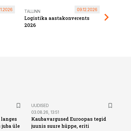
11.2026
09.12.2026
Pärnu ta
TALLINN
Logistika aastakonverents
2027
2026
UUDISED
03.08.26, 13:51
 langes
Kaubavargused Euroopas tegid
 juba üle
juunis suure hüppe, eriti