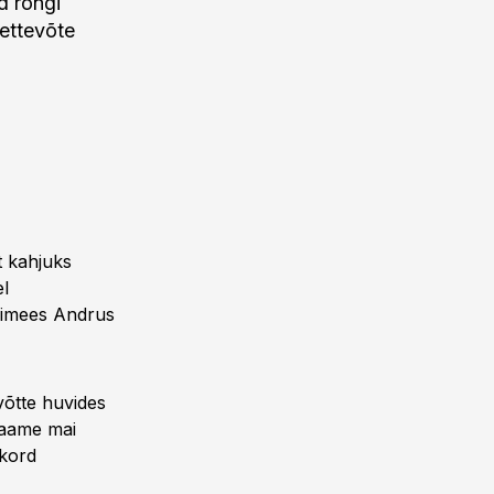
d rongi
 ettevõte
t kahjuks
el
esimees Andrus
võtte huvides
saame mai
ukord