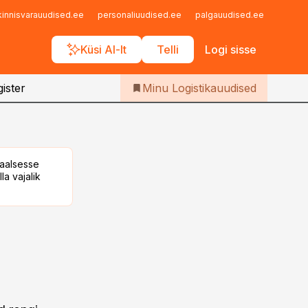
Iseteenindus
kinnisvarauudised.ee
personaliuudised.ee
palgauudised.ee
finant
Telli Logistikauudised
Küsi AI-lt
Telli
Logi sisse
ister
Minu Logistikauudised
taalsesse
la vajalik