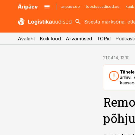
aripaev.ee
toostusuudised.ee
kaub
kaubandus.ee
imelineajalugu.ee
kinnisvarauudised.ee
imelineteadus.ee
Avaleht
Kõik lood
Arvamused
TOPid
Podcasti
cebook
cebook
21.04.14, 13:10
Twitter)
Twitter)
Tähele
kedIn
kedIn
arhiivi
kaasaeg
ail
ail
Remon
k
k
põhju