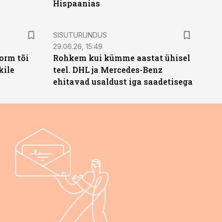
Hispaanias
ST
SISUTURUNDUS
29.06.26, 15:49
orm tõi
Rohkem kui kümme aastat ühisel
kile
teel. DHL ja Mercedes-Benz
ehitavad usaldust iga saadetisega