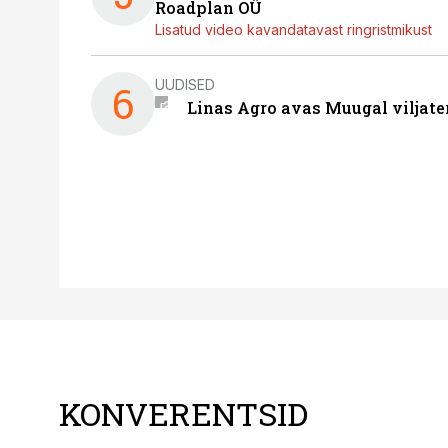
Roadplan OÜ
Lisatud video kavandatavast ringristmikust
UUDISED
6
Linas Agro avas Muugal viljate
KONVERENTSID