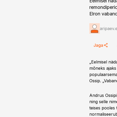
Eelmisel näda
remondiperio
Elron vaban
aripaev.
Jaga
„Eelmisel näda
mõneks ajaks 
populaarsemal
Ossip. „Vaba
Andrus Ossipi
ning selle ni
teises pooles 
normaliseerub