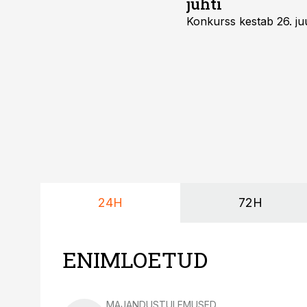
juhti
Konkurss kestab 26. juu
24H
72H
ENIMLOETUD
MAJANDUSTULEMUSED