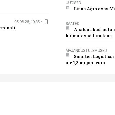
UUDISED
Linas Agro avas Mu
05.08.26, 10:35
SAATED
rminali
Analüütikud: auto
külmutavad turu taas
MAJANDUSTULEMUSED
Smarten Logisticsi
üle 1,3 miljoni euro