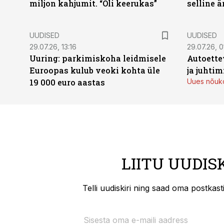
miljon kahjumit. “Oli keerukas”
selline ä
UUDISED
UUDISED
29.07.26, 13:16
29.07.26, 0
Uuring: parkimiskoha leidmisele
Autoette
Euroopas kulub veoki kohta üle
ja juhti
19 000 euro aastas
Uues nõuko
LIITU UUDIS
Telli uudiskiri ning saad oma postkas