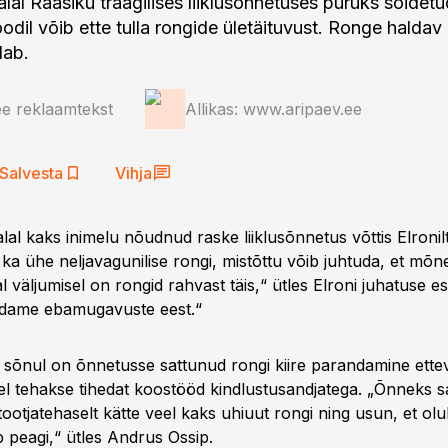
lal Raasiku traagilises liiklusõnnetuses puruks sõidetu
odil võib ette tulla rongide ületäituvust. Ronge haldav
dab.
ee reklaamtekst
Allikas: www.aripaev.ee
Salvesta
Vihja
lal kaks inimelu nõudnud raske liiklusõnnetus võttis Elronil
ka ühe neljavagunilise rongi, mistõttu võib juhtuda, et mõn
 väljumisel on rongid rahvast täis,“ ütles Elroni juhatuse 
ndame ebamugavuste eest.“
 sõnul on õnnetusse sattunud rongi kiire parandamine ette
mel tehakse tihedat koostööd kindlustusandjatega. „Õnneks 
tootjatehaselt kätte veel kaks uhiuut rongi ning usun, et ol
 peagi,“ ütles Andrus Ossip.