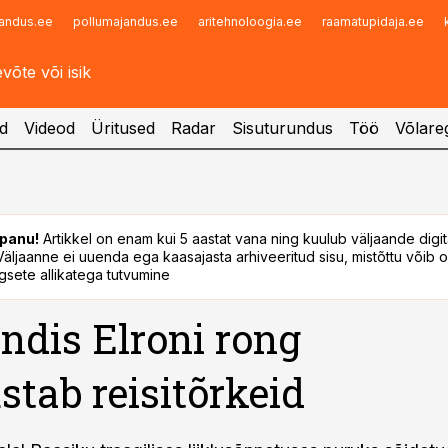
andus.ee
pollumajandus.ee
aritehnoloogia.ee
raamatupidaja.ee
Infopank
Radar
d
Videod
Üritused
Radar
Sisuturundus
Töö
Võlareg
panu!
Artikkel on enam kui 5 aastat vana ning kuulub väljaande digi
. Väljaanne ei uuenda ega kaasajasta arhiveeritud sisu, mistõttu võib ol
sete allikatega tutvumine
dis Elroni rong
stab reisitõrkeid