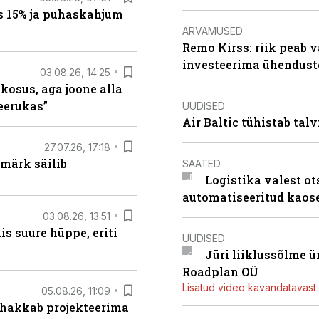
s 15% ja puhaskahjum
ARVAMUSED
Remo Kirss: riik peab v
investeerima ühendust
03.08.26, 14:25
 kosus, aga joone alla
keerukas”
UUDISED
Air Baltic tühistab talv
27.07.26, 17:18
märk säilib
SAATED
Logistika valest ot
automatiseeritud kaos
03.08.26, 13:51
s suure hüppe, eriti
UUDISED
Jüri liiklussõlme 
Roadplan OÜ
Lisatud video kavandatavast r
05.08.26, 11:09
 hakkab projekteerima