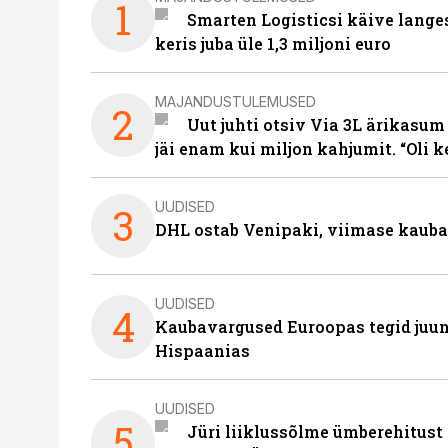
1
Smarten Logisticsi käive lange
keris juba üle 1,3 miljoni euro
MAJANDUSTULEMUSED
2
Uut juhti otsiv Via 3L ärikasum
jäi enam kui miljon kahjumit. “Oli 
UUDISED
3
DHL ostab Venipaki, viimase kauba
UUDISED
4
Kaubavargused Euroopas tegid juuni
Hispaanias
UUDISED
5
Jüri liiklussõlme ümberehitust