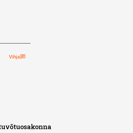
Vihja
stuvõtuosakonna