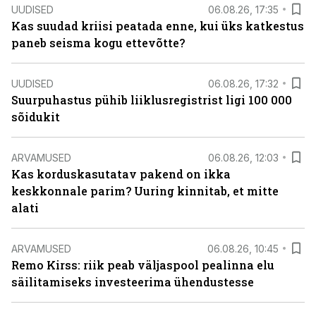
UUDISED
06.08.26, 17:35
Kas suudad kriisi peatada enne, kui üks katkestus
paneb seisma kogu ettevõtte?
UUDISED
06.08.26, 17:32
Suurpuhastus pühib liiklusregistrist ligi 100 000
sõidukit
ARVAMUSED
06.08.26, 12:03
Kas korduskasutatav pakend on ikka
keskkonnale parim? Uuring kinnitab, et mitte
alati
ARVAMUSED
06.08.26, 10:45
Remo Kirss: riik peab väljaspool pealinna elu
säilitamiseks investeerima ühendustesse