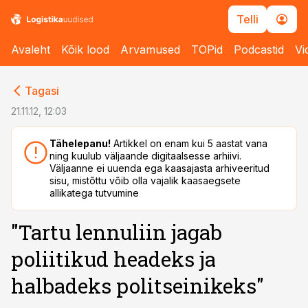
Telli
Avaleht
Kõik lood
Arvamused
TOPid
Podcastid
Vi
cebook
cebook
Tagasi
Twitter)
Twitter)
21.11.12, 12:03
kedIn
kedIn
Tähelepanu!
Artikkel on enam kui 5 aastat vana
ning kuulub väljaande digitaalsesse arhiivi.
ail
ail
Väljaanne ei uuenda ega kaasajasta arhiveeritud
sisu, mistõttu võib olla vajalik kaasaegsete
k
k
allikatega tutvumine
"Tartu lennuliin jagab
poliitikud headeks ja
halbadeks politseinikeks"