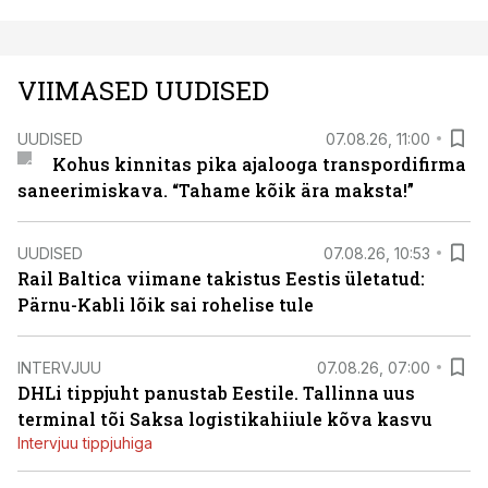
VIIMASED UUDISED
UUDISED
07.08.26, 11:00
Kohus kinnitas pika ajalooga transpordifirma
saneerimiskava. “Tahame kõik ära maksta!”
UUDISED
07.08.26, 10:53
Rail Baltica viimane takistus Eestis ületatud:
Pärnu-Kabli lõik sai rohelise tule
INTERVJUU
07.08.26, 07:00
DHLi tippjuht panustab Eestile. Tallinna uus
terminal tõi Saksa logistikahiiule kõva kasvu
Intervjuu tippjuhiga