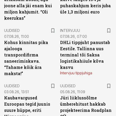
joone alla jäi enam kui
puhaskahjum keris juba
miljon kahjumit. “Oli
üle 1,3 miljoni euro
keerukas”
UUDISED
INTERVJUU
07.08.26, 11:00
07.08.26, 07:00
Kohus kinnitas pika
DHLi tippjuht panustab
ajalooga
Eestile. Tallinna uus
transpordifirma
terminal tõi Saksa
saneerimiskava.
logistikahiiule kõva
“Tahame kõik ära
kasvu
maksta!”
Intervjuu tippjuhiga
UUDISED
UUDISED
03.08.26, 13:51
05.08.26, 11:09
Kaubavargused
Jüri liiklussõlme
Euroopas tegid juunis
ümberehitust hakkab
suure hüppe, eriti
projekteerima Roadplan