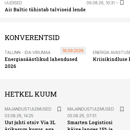
UUDISED
06.08.26, 10:31
Air Baltic tühistab talviseid lende
KONVERENTSID
16.09.2026
TALLINN - IDA-VIRUMAA
ENERGIA AVASTUS
Energiasäästlikud lahendused
Kriisikindluse
2026
HETKEL KUUM
MAJANDUSTULEMUSED
MAJANDUSTULEMUSED
03.08.26, 14:25
05.08.26, 07:51
Uut juhti otsiv Via 3L
Smarten Logisticsi
ärikasum kosus, aga
käive langes 15% ja