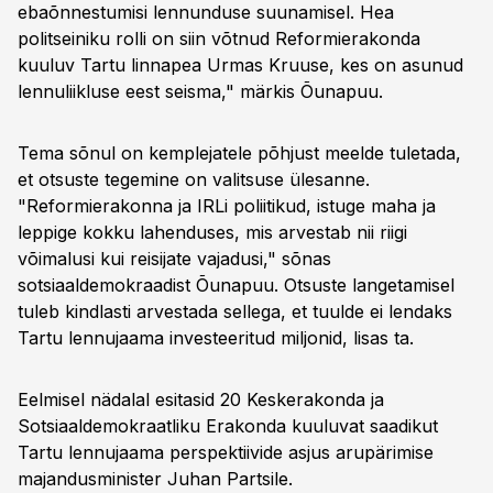
ebaõnnestumisi lennunduse suunamisel. Hea
politseiniku rolli on siin võtnud Reformierakonda
kuuluv Tartu linnapea Urmas Kruuse, kes on asunud
lennuliikluse eest seisma," märkis Õunapuu.
Tema sõnul on kemplejatele põhjust meelde tuletada,
et otsuste tegemine on valitsuse ülesanne.
"Reformierakonna ja IRLi poliitikud, istuge maha ja
leppige kokku lahenduses, mis arvestab nii riigi
võimalusi kui reisijate vajadusi," sõnas
sotsiaaldemokraadist Õunapuu. Otsuste langetamisel
tuleb kindlasti arvestada sellega, et tuulde ei lendaks
Tartu lennujaama investeeritud miljonid, lisas ta.
Eelmisel nädalal esitasid 20 Keskerakonda ja
Sotsiaaldemokraatliku Erakonda kuuluvat saadikut
Tartu lennujaama perspektiivide asjus arupärimise
majandusminister Juhan Partsile.