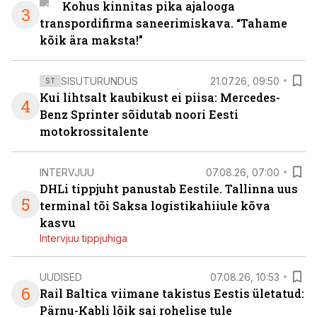
Kohus kinnitas pika ajalooga
3
transpordifirma saneerimiskava. “Tahame
kõik ära maksta!”
SISUTURUNDUS
21.07.26, 09:50
ST
Kui lihtsalt kaubikust ei piisa: Mercedes-
4
Benz Sprinter sõidutab noori Eesti
motokrossitalente
INTERVJUU
07.08.26, 07:00
DHLi tippjuht panustab Eestile. Tallinna uus
5
terminal tõi Saksa logistikahiiule kõva
kasvu
Intervjuu tippjuhiga
UUDISED
07.08.26, 10:53
6
Rail Baltica viimane takistus Eestis ületatud:
Pärnu-Kabli lõik sai rohelise tule