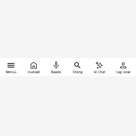
Menüü
Uudised
Raadio
Otsing
AI Chat
Logi sisse
Vana-Lõuna 39/1, 19094 Tallinn
(+372) 667 0111
logistikauudised@logistikauudised.ee
Telli
Reklaam