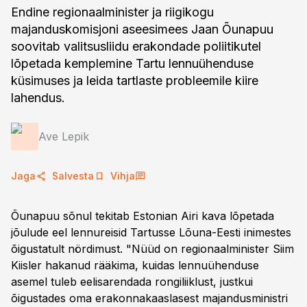
Endine regionaalminister ja riigikogu
majanduskomisjoni aseesimees Jaan Õunapuu
soovitab valitsusliidu erakondade poliitikutel
lõpetada kemplemine Tartu lennuühenduse
küsimuses ja leida tartlaste probleemile kiire
lahendus.
Ave Lepik
Jaga
Salvesta
Vihja
Õunapuu sõnul tekitab Estonian Airi kava lõpetada
jõulude eel lennureisid Tartusse Lõuna-Eesti inimestes
õigustatult nördimust. "Nüüd on regionaalminister Siim
Kiisler hakanud rääkima, kuidas lennuühenduse
asemel tuleb eelisarendada rongiliiklust, justkui
õigustades oma erakonnakaaslasest majandusministri