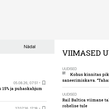
Nädal
VIIMASED U
UUDISED
Kohus kinnitas pik
saneerimiskava. “Taha
05.08.26, 07:51
s 15% ja puhaskahjum
UUDISED
Rail Baltica viimane ta
rohelise tule
27.07.26, 17:18