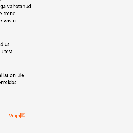
 ega vahetanud
ee trend
e vastu
ndlus
uutest
list on üle
õrreldes
Vihja