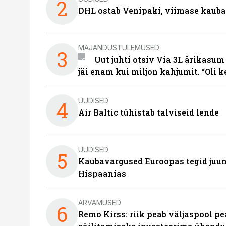
2
DHL ostab Venipaki, viimase kauba
MAJANDUSTULEMUSED
3
Uut juhti otsiv Via 3L ärikasum
jäi enam kui miljon kahjumit. “Oli 
UUDISED
4
Air Baltic tühistab talviseid lende
UUDISED
5
Kaubavargused Euroopas tegid juuni
Hispaanias
ARVAMUSED
6
Remo Kirss: riik peab väljaspool pe