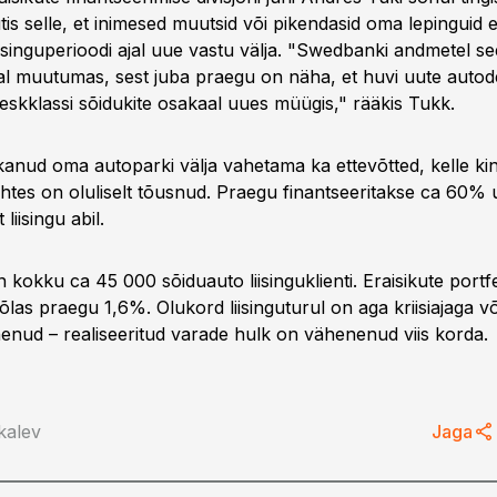
is selle, et inimesed muutsid või pikendasid oma lepinguid
i liisinguperioodi ajal uue vastu välja. "Swedbanki andmetel s
tal muutumas, sest juba praegu on näha, et huvi uute autod
keskklassi sõidukite osakaal uues müügis," rääkis Tukk.
anud oma autoparki välja vahetama ka ettevõtted, kelle ki
tes on oluliselt tõusnud. Praegu finantseeritakse ca 60% 
 liisingu abil.
kokku ca 45 000 sõiduauto liisinguklienti. Eraisikute portfel
las praegu 1,6%. Olukord liisinguturul on aga kriisiajaga v
anenud – realiseeritud varade hulk on vähenenud viis korda.
kalev
Jaga