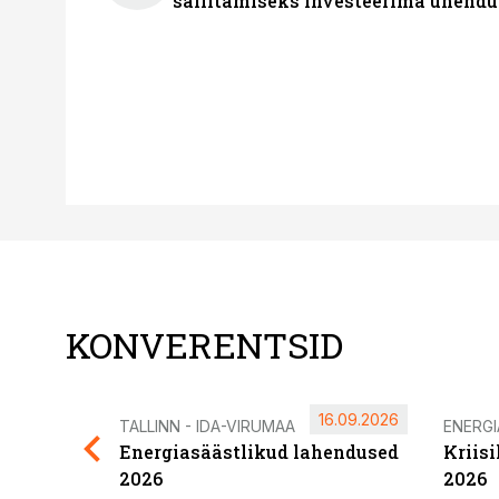
säilitamiseks investeerima ühendu
KONVERENTSID
16.09.2026
TALLINN - IDA-VIRUMAA
ENERG
Energiasäästlikud lahendused
Kriis
2026
2026