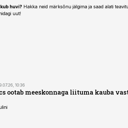
kub huvi?
Hakka neid märksõnu jälgima ja saad alati teavitu
idagi uut!
9.07.26, 10:36
ics ootab meeskonnaga liituma kauba va
lini