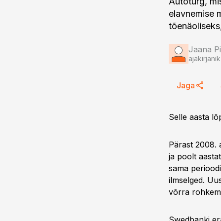
Autoturg, mis
elavnemise 
tõenäoliseks,
Jaana Pi
ajakirjanik
Jaga
Selle aasta l
Pärast 2008. 
ja poolt aasta
sama perioodig
ilmselged. Uu
võrra rohkem 
Swedbanki erai