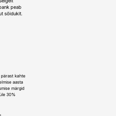
selgelt
dbank peab
t sõidukit.
 pärast kahte
elmise aasta
tumise märgid
 üle 30%
s