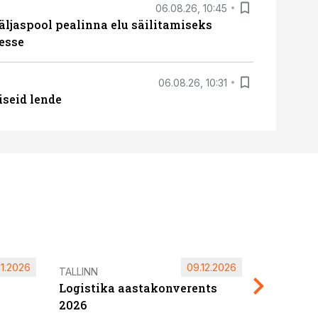
06.08.26, 10:45
äljaspool pealinna elu säilitamiseks
esse
06.08.26, 10:31
iseid lende
11.2026
09.12.2026
Pärnu ta
TALLINN
Logistika aastakonverents
2027
2026