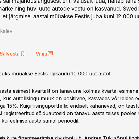
 sai majanduslangusest eriti valusalt lüüa, näitab täna 
märke ning huvi uute autode vastu on kasvanud. Swe
 et järgmisel aastal müüakse Eestis juba kuni 12 000 uu
kalev
Salvesta
Vihja
õpuks müüakse Eestis ligikaudu 10 000 uut autot.
aasta esimest kvartalit on tänavune kolmas kvartal esimene
t, kus autoliisingu müük on positiivne, kasvades võrreldes e
a 15%. Kuigi liisinguportfellid endiselt kahanevad, on taas
si registreeritud sõiduautosid on tänavu aasta teises pooles
kui eelmise aasta samal perioodil.
sikute finantseerimise divisjoni juhi Andres Tuki sõnul tingi