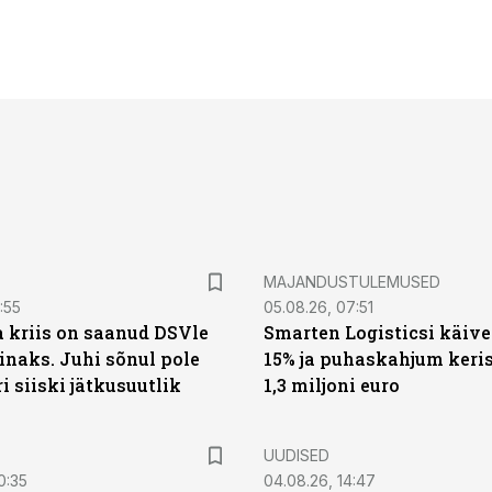
MAJANDUSTULEMUSED
:55
05.08.26, 07:51
a kriis on saanud DSVle
Smarten Logisticsi käive
naks. Juhi sõnul pole
15% ja puhaskahjum keris
ri siiski jätkusuutlik
1,3 miljoni euro
UUDISED
0:35
04.08.26, 14:47