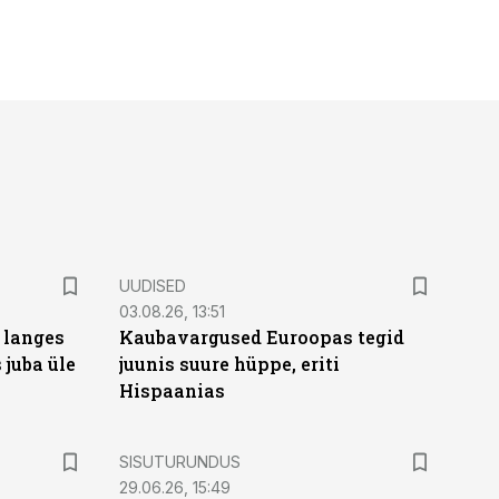
UUDISED
03.08.26, 13:51
 langes
Kaubavargused Euroopas tegid
 juba üle
juunis suure hüppe, eriti
Hispaanias
ST
SISUTURUNDUS
29.06.26, 15:49