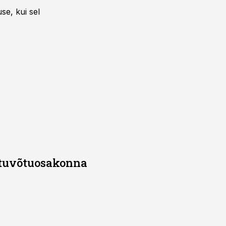
se, kui sel
stuvõtuosakonna