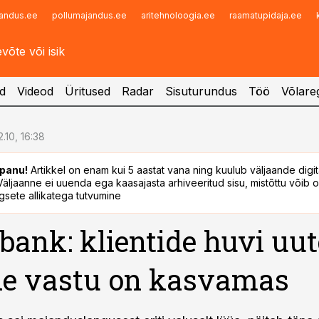
andus.ee
pollumajandus.ee
aritehnoloogia.ee
raamatupidaja.ee
Infopank
Radar
d
Videod
Üritused
Radar
Sisuturundus
Töö
Võlareg
2.10, 16:38
panu!
Artikkel on enam kui 5 aastat vana ning kuulub väljaande digi
. Väljaanne ei uuenda ega kaasajasta arhiveeritud sisu, mistõttu võib ol
sete allikatega tutvumine
ank: klientide huvi uut
de vastu on kasvamas