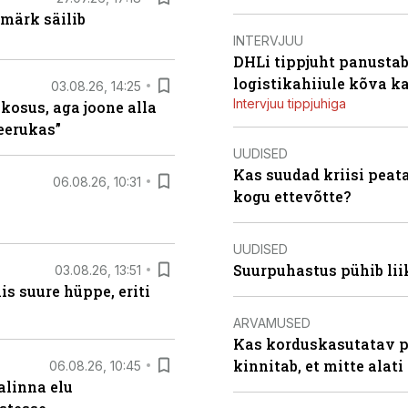
märk säilib
INTERVJUU
DHLi tippjuht panustab 
logistikahiiule kõva k
03.08.26, 14:25
Intervjuu tippjuhiga
 kosus, aga joone alla
keerukas”
UUDISED
Kas suudad kriisi peat
06.08.26, 10:31
kogu ettevõtte?
UUDISED
Suurpuhastus pühib liik
03.08.26, 13:51
s suure hüppe, eriti
ARVAMUSED
Kas korduskasutatav p
kinnitab, et mitte alati
06.08.26, 10:45
alinna elu