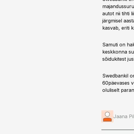
majandussurut
autot nii tiht
järgmisel aas
kasvab, eriti 
Samuti on hak
keskkonna suh
sõidukitest just
Swedbankil on 
60päevases võ
oluliselt par
Jaana Pi