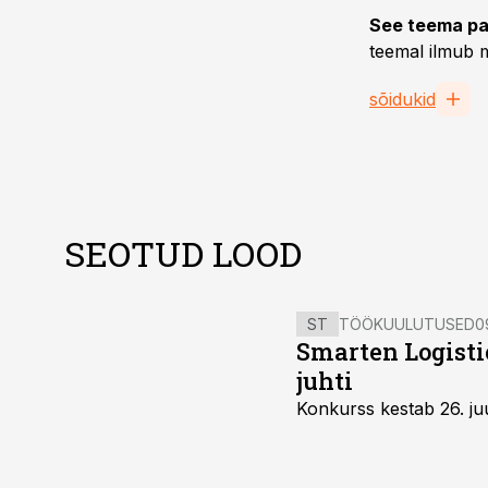
See teema pa
teemal ilmub m
sõidukid
SEOTUD LOOD
ST
TÖÖKUULUTUSED
0
Smarten Logist
juhti
Konkurss kestab 26. juu