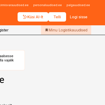
Iseteenindus
kinnisvarauudised.ee
personaliuudised.ee
palgauudised.ee
finant
Telli Logistikauudised
Küsi AI-lt
Telli
Logi sisse
ister
Minu Logistikauudised
taalsesse
la vajalik
e