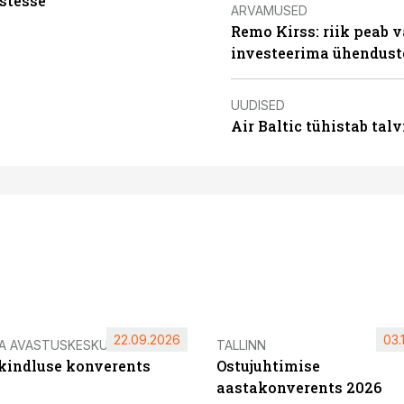
stesse
ARVAMUSED
Remo Kirss: riik peab v
investeerima ühendust
UUDISED
Air Baltic tühistab talv
22.09.2026
03.
IA AVASTUSKESKUS
TALLINN
ikindluse konverents
Ostujuhtimise
aastakonverents 2026