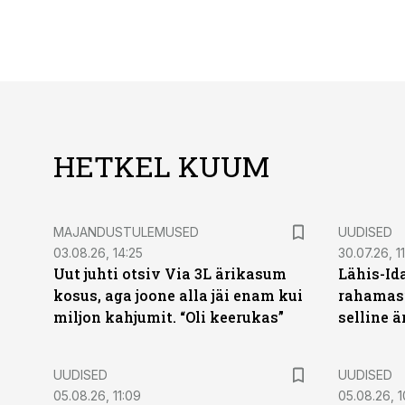
HETKEL KUUM
MAJANDUSTULEMUSED
UUDISED
03.08.26, 14:25
30.07.26, 11
Uut juhti otsiv Via 3L ärikasum
Lähis-Id
kosus, aga joone alla jäi enam kui
rahamasi
miljon kahjumit. “Oli keerukas”
selline ä
UUDISED
UUDISED
05.08.26, 11:09
05.08.26, 1