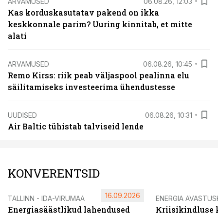
ARVAMUSED
06.08.26, 12:03
Kas korduskasutatav pakend on ikka
keskkonnale parim? Uuring kinnitab, et mitte
alati
ARVAMUSED
06.08.26, 10:45
Remo Kirss: riik peab väljaspool pealinna elu
säilitamiseks investeerima ühendustesse
UUDISED
06.08.26, 10:31
Air Baltic tühistab talviseid lende
KONVERENTSID
16.09.2026
TALLINN - IDA-VIRUMAA
ENERGIA AVASTUS
Energiasäästlikud lahendused
Kriisikindluse