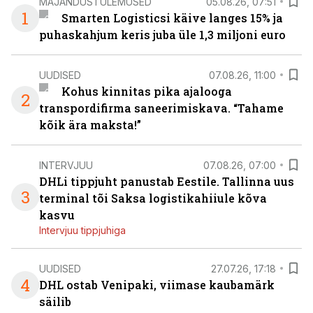
MAJANDUSTULEMUSED
05.08.26, 07:51
1
Smarten Logisticsi käive langes 15% ja
puhaskahjum keris juba üle 1,3 miljoni euro
UUDISED
07.08.26, 11:00
Kohus kinnitas pika ajalooga
2
transpordifirma saneerimiskava. “Tahame
kõik ära maksta!”
INTERVJUU
07.08.26, 07:00
DHLi tippjuht panustab Eestile. Tallinna uus
3
terminal tõi Saksa logistikahiiule kõva
kasvu
Intervjuu tippjuhiga
UUDISED
27.07.26, 17:18
4
DHL ostab Venipaki, viimase kaubamärk
säilib