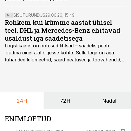
SISUTURUNDUS
29.06.26, 15:49
ST
Rohkem kui kümme aastat ühisel
teel. DHL ja Mercedes-Benz ehitavad
usaldust iga saadetisega
Logistikaäris on ootused lihtsad – saadetis peab
jõudma õigel ajal õigesse kohta. Selle taga on aga
tuhanded kilomeetrid, sajad peatused ja töövahendid,
mille peale peab saama alati kindel olla. Just seepärast
on DHL usaldanud Mercedes-Benzi tarbesõidukeid
juba enam kui kümme aastat ning koostöö Vehoga on
selle aja jooksul kujunenud oluliseks osaks ettevõtte
igapäevasest tööst.
24H
72H
Nädal
ENIMLOETUD