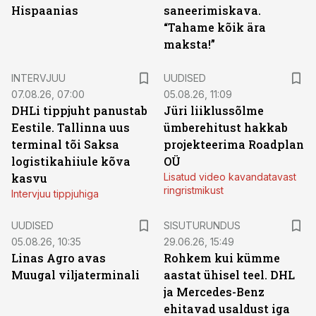
Hispaanias
saneerimiskava.
“Tahame kõik ära
maksta!”
INTERVJUU
UUDISED
07.08.26, 07:00
05.08.26, 11:09
DHLi tippjuht panustab
Jüri liiklussõlme
Eestile. Tallinna uus
ümberehitust hakkab
terminal tõi Saksa
projekteerima Roadplan
logistikahiiule kõva
OÜ
kasvu
Lisatud video kavandatavast
ringristmikust
Intervjuu tippjuhiga
ST
UUDISED
SISUTURUNDUS
05.08.26, 10:35
29.06.26, 15:49
Linas Agro avas
Rohkem kui kümme
Muugal viljaterminali
aastat ühisel teel. DHL
ja Mercedes-Benz
ehitavad usaldust iga