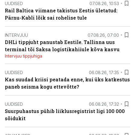
UUDISED
07.08.26, 10:53
Rail Baltica viimane takistus Eestis ületatud:
Pärnu-Kabli lõik sai rohelise tule
INTERVJUU
07.08.26, 07:00
DHLi tippjuht panustab Eestile. Tallinna uus
terminal tõi Saksa logistikahiiule kõva kasvu
Intervjuu tippjuhiga
UUDISED
06.08.26, 17:35
Kas suudad kriisi peatada enne, kui üks katkestus
paneb seisma kogu ettevõtte?
UUDISED
06.08.26, 17:32
Suurpuhastus pühib liiklusregistrist ligi 100 000
sõidukit