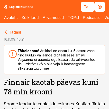
Telli
Avaleht
Kõik lood
Arvamused
TOPid
Podcastid
Vi
cebook
cebook
Tagasi
Twitter)
Twitter)
16.11.09, 10:21
kedIn
kedIn
Tähelepanu!
Artikkel on enam kui 5 aastat vana
ning kuulub väljaande digitaalsesse arhiivi.
ail
ail
Väljaanne ei uuenda ega kaasajasta arhiveeritud
sisu, mistõttu võib olla vajalik kaasaegsete
k
k
allikatega tutvumine
Finnair kaotab päevas kuni
78 mln krooni
Soome lendurite erialaliidu esimees Kristian Rintala