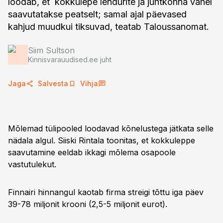
loodab, et kokkulepe lendurite ja juhtkonna vahel
saavutatakse peatselt; samal ajal päevased
kahjud muudkui tiksuvad, teatab Taloussanomat.
Siim Sultson
Kinnisvarauudised.ee juht
Jaga
Salvesta
Vihja
Mõlemad tülipooled loodavad kõnelustega jätkata selle
nädala algul. Siiski Rintala toonitas, et kokkuleppe
saavutamine eeldab ikkagi mõlema osapoole
vastutulekut.
Finnairi hinnangul kaotab firma streigi tõttu iga päev
39-78 miljonit krooni (2,5-5 miljonit eurot).