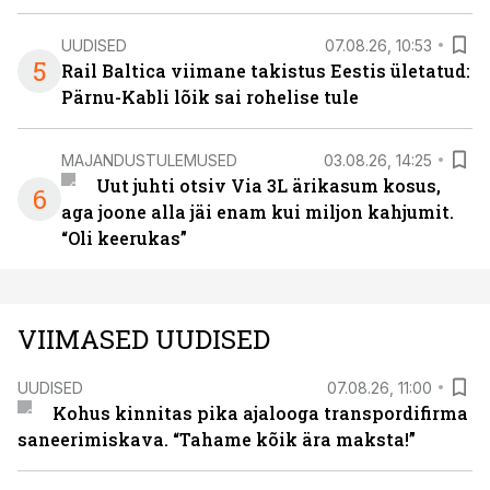
UUDISED
07.08.26, 10:53
5
Rail Baltica viimane takistus Eestis ületatud:
Pärnu-Kabli lõik sai rohelise tule
MAJANDUSTULEMUSED
03.08.26, 14:25
Uut juhti otsiv Via 3L ärikasum kosus,
6
aga joone alla jäi enam kui miljon kahjumit.
“Oli keerukas”
VIIMASED UUDISED
UUDISED
07.08.26, 11:00
Kohus kinnitas pika ajalooga transpordifirma
saneerimiskava. “Tahame kõik ära maksta!”