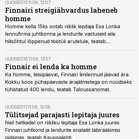
UUDISED
13.11.09, 12:07
Finnairi streigiähvardus laheneb
homme
Homme kella 15ks ootab riiklik lepitaja Esa Lonka
lennufirma juhtkonna ja lendurite vastuseid eile
hilisõhtul lõppenud töötüli arutelule, teatab
Kauppalehti.
UUDISED
16.11.09, 13:57
Finnair ei lenda ka homme
Ka homme, teisipäeval, Finnairi liinilennud jäävad ära.
Kokku koos pühapäevaste ärajätmistega on nüüdseks
tühistatud 400 lendu, teatab Taloussanomat.
UUDISED
17.11.09, 12:08
Tülitsejad parajasti lepitaja juures
Neil hetkedel on riikliku lepitaja Esa Lonka juures
Finnairi juhtkond ja lendurite erialaliit läbirääkimisi
pidamas, teatab Kauppalehti.