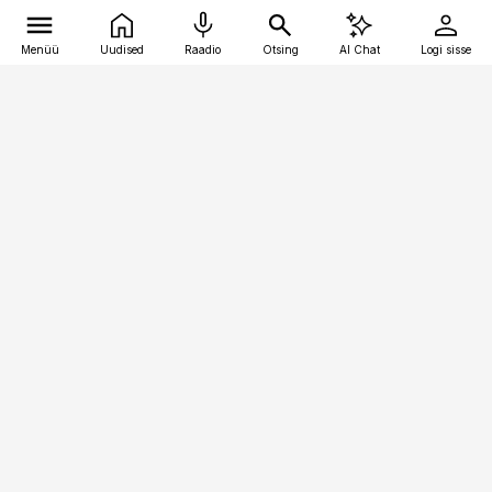
Menüü
Uudised
Raadio
Otsing
AI Chat
Logi sisse
Vana-Lõuna 39/1, 19094 Tallinn
(+372) 667 0111
logistikauudised@logistikauudised.ee
Telli
Reklaam
Firmast
Sisu kasutamisõigused
Ajakirjaniku
eetikakoodeks
Üldtingimused
Privaatsustingimused
Küpsiste poliitika
KKK
Eesti Meediaettevõtete
Eelistuste haldamine