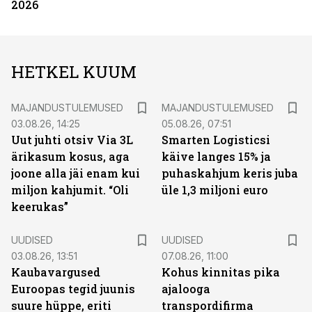
2026
HETKEL KUUM
MAJANDUSTULEMUSED
MAJANDUSTULEMUSED
03.08.26, 14:25
05.08.26, 07:51
Uut juhti otsiv Via 3L
Smarten Logisticsi
ärikasum kosus, aga
käive langes 15% ja
joone alla jäi enam kui
puhaskahjum keris juba
miljon kahjumit. “Oli
üle 1,3 miljoni euro
keerukas”
UUDISED
UUDISED
03.08.26, 13:51
07.08.26, 11:00
Kaubavargused
Kohus kinnitas pika
Euroopas tegid juunis
ajalooga
suure hüppe, eriti
transpordifirma