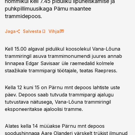
hommikul kell 7.45 piduliku lipuheiskamise ja
puhkpillimuusikaga Pärnu maantee
trammidepoos.
Jaga
Salvesta
Vihja
Kell 15.00 algaval pidulikul koosolekul Vana-Lõuna
trammiringil asuva trammimonumendi juures annab
linnapea Edgar Savisaar üle raemedalid kolmele
staažikale trammipargi töötajale, teatas Raepress.
Kella 12 kuni 15 on Pärnu mnt depoos lahtiste uste
päev. Depoos saab tutvuda trammipargi ajalugu
tutvustava näitusega, Vana-Lõuna trammiringil
eksponeeritakse ajaloolisi tramme.
Alates kella 14 müüakse Pärnu mnt depoos
soodushinnaga Aare Olanderi värskelt trükist ilmunud