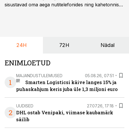
sisustavad oma aega nutitelefonides ning kahetonnises
järelhaagises veerevad kaasa krossitsiklid koos vajaliku
varustusega. Õige pea on Prantsusmaal, Romagnes
algamas juuniorite motokrossi
maailmameistrivõistlused.
24H
72H
Nädal
ENIMLOETUD
MAJANDUSTULEMUSED
05.08.26, 07:51
1
Smarten Logisticsi käive langes 15% ja
puhaskahjum keris juba üle 1,3 miljoni euro
UUDISED
27.07.26, 17:18
2
DHL ostab Venipaki, viimase kaubamärk
säilib