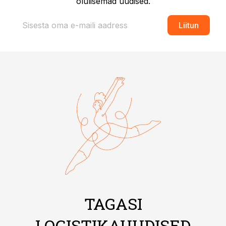
olulisemad uudised.
Liitun
TAGASI
LOGISTIKAUUDISED