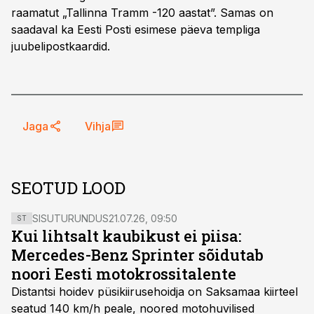
raamatut „Tallinna Tramm -120 aastat”. Samas on
saadaval ka Eesti Posti esimese päeva templiga
juubelipostkaardid.
Jaga
Vihja
SEOTUD LOOD
SISUTURUNDUS
21.07.26, 09:50
ST
Kui lihtsalt kaubikust ei piisa:
Mercedes-Benz Sprinter sõidutab
noori Eesti motokrossitalente
Distantsi hoidev püsikiirusehoidja on Saksamaa kiirteel
seatud 140 km/h peale, noored motohuvilised