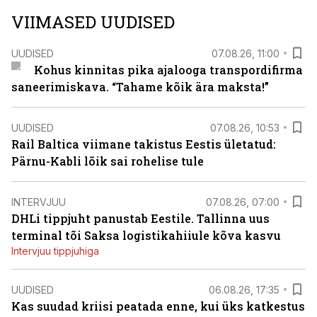
VIIMASED UUDISED
UUDISED
07.08.26, 11:00
Kohus kinnitas pika ajalooga transpordifirma
saneerimiskava. “Tahame kõik ära maksta!”
UUDISED
07.08.26, 10:53
Rail Baltica viimane takistus Eestis ületatud:
Pärnu-Kabli lõik sai rohelise tule
INTERVJUU
07.08.26, 07:00
DHLi tippjuht panustab Eestile. Tallinna uus
terminal tõi Saksa logistikahiiule kõva kasvu
Intervjuu tippjuhiga
UUDISED
06.08.26, 17:35
Kas suudad kriisi peatada enne, kui üks katkestus