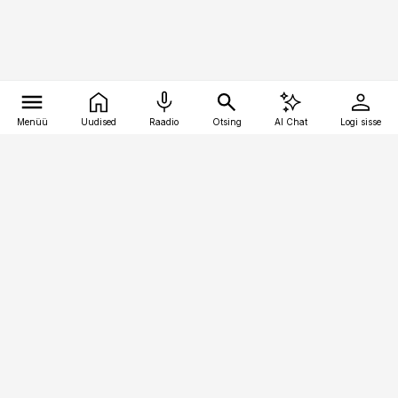
Menüü
Uudised
Raadio
Otsing
AI Chat
Logi sisse
Vana-Lõuna 39/1, 19094 Tallinn
(+372) 667 0111
logistikauudised@logistikauudised.ee
Telli
Reklaam
Firmast
Sisu kasutamisõigused
Ajakirjaniku
eetikakoodeks