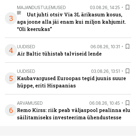
MAJANDUSTULEMUSED
03.08.26, 14:25
Uut juhti otsiv Via 3L ärikasum kosus,
3
aga joone alla jäi enam kui miljon kahjumit.
“Oli keerukas”
UUDISED
06.08.26, 10:31
4
Air Baltic tühistab talviseid lende
UUDISED
03.08.26, 13:51
5
Kaubavargused Euroopas tegid juunis suure
hüppe, eriti Hispaanias
ARVAMUSED
06.08.26, 10:45
6
Remo Kirss: riik peab väljaspool pealinna elu
säilitamiseks investeerima ühendustesse