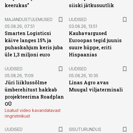
keerukas”
siiski jätkusuutlik
MAJANDUSTULEMUSED
UUDISED
05.08.26, 07:51
03.08.26, 13:51
Smarten Logisticsi
Kaubavargused
käive langes 15% ja
Euroopas tegid juunis
puhaskahjum keris juba
suure hüppe, eriti
üle 1,3 miljoni euro
Hispaanias
UUDISED
UUDISED
05.08.26, 11:09
05.08.26, 10:35
Jüri liiklussõlme
Linas Agro avas
ümberehitust hakkab
Muugal viljaterminali
projekteerima Roadplan
OÜ
Lisatud video kavandatavast
ringristmikust
ST
UUDISED
SISUTURUNDUS