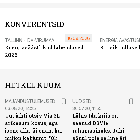
KONVERENTSID
16.09.2026
TALLINN - IDA-VIRUMAA
ENERGIA AVASTUS
Energiasäästlikud lahendused
Kriisikindluse
2026
HETKEL KUUM
MAJANDUSTULEMUSED
UUDISED
03.08.26, 14:25
30.07.26, 11:55
Uut juhti otsiv Via 3L
Lähis-Ida kriis on
ärikasum kosus, aga
saanud DSVle
joone alla jäi enam kui
rahamasinaks. Juhi
miljon kahjumit. “Oli
sõnul pole selline äri