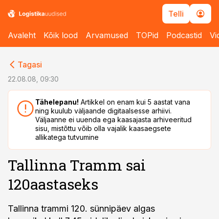
Telli
Avaleht
Kõik lood
Arvamused
TOPid
Podcastid
Vi
cebook
cebook
Tagasi
Twitter)
Twitter)
22.08.08, 09:30
kedIn
kedIn
Tähelepanu!
Artikkel on enam kui 5 aastat vana
ning kuulub väljaande digitaalsesse arhiivi.
ail
ail
Väljaanne ei uuenda ega kaasajasta arhiveeritud
sisu, mistõttu võib olla vajalik kaasaegsete
k
k
allikatega tutvumine
Tallinna Tramm sai
120aastaseks
Tallinna trammi 120. sünnipäev algas