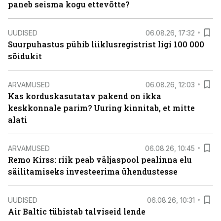
paneb seisma kogu ettevõtte?
UUDISED
06.08.26, 17:32
Suurpuhastus pühib liiklusregistrist ligi 100 000
sõidukit
ARVAMUSED
06.08.26, 12:03
Kas korduskasutatav pakend on ikka
keskkonnale parim? Uuring kinnitab, et mitte
alati
ARVAMUSED
06.08.26, 10:45
Remo Kirss: riik peab väljaspool pealinna elu
säilitamiseks investeerima ühendustesse
UUDISED
06.08.26, 10:31
Air Baltic tühistab talviseid lende