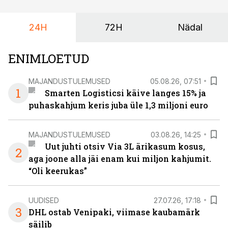
maailmameistrivõistlused.
24H
72H
Nädal
ENIMLOETUD
MAJANDUSTULEMUSED
05.08.26, 07:51
1
Smarten Logisticsi käive langes 15% ja
puhaskahjum keris juba üle 1,3 miljoni euro
MAJANDUSTULEMUSED
03.08.26, 14:25
Uut juhti otsiv Via 3L ärikasum kosus,
2
aga joone alla jäi enam kui miljon kahjumit.
“Oli keerukas”
UUDISED
27.07.26, 17:18
3
DHL ostab Venipaki, viimase kaubamärk
säilib