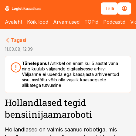
Telli
Avaleht
Kõik lood
Arvamused
TOPid
Podcastid
Vi
cebook
cebook
Tagasi
Twitter)
Twitter)
11.03.08, 12:39
kedIn
kedIn
Tähelepanu!
Artikkel on enam kui 5 aastat vana
ning kuulub väljaande digitaalsesse arhiivi.
ail
ail
Väljaanne ei uuenda ega kaasajasta arhiveeritud
sisu, mistõttu võib olla vajalik kaasaegsete
k
k
allikatega tutvumine
Hollandlased tegid
bensiinijaamaroboti
Hollandlased on valmis saanud robotiga, mis