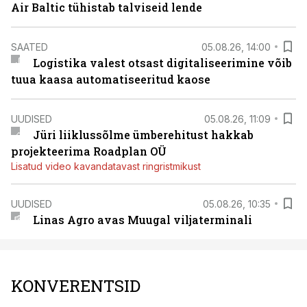
Air Baltic tühistab talviseid lende
SAATED
05.08.26, 14:00
Logistika valest otsast digitaliseerimine võib
tuua kaasa automatiseeritud kaose
UUDISED
05.08.26, 11:09
Jüri liiklussõlme ümberehitust hakkab
projekteerima Roadplan OÜ
Lisatud video kavandatavast ringristmikust
UUDISED
05.08.26, 10:35
Linas Agro avas Muugal viljaterminali
KONVERENTSID