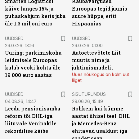
Smarten Logisticsi
Kaubavargused
käive langes 15% ja
Euroopas tegid juunis
puhaskahjum keris juba
suure hüppe, eriti
üle 1,3 miljoni euro
Hispaanias
UUDISED
UUDISED
29.07.26, 13:16
29.07.26, 01:00
Uuring: parkimiskoha
Autoettevõtete Liit
leidmisele Euroopas
muutis nime ja
kulub veoki kohta üle
juhtimismudelit
19 000 euro aastas
Uues nõukogus on kolm uut
liiget
ST
UUDISED
SISUTURUNDUS
04.08.26, 14:47
29.06.26, 15:49
Leedu pensionisamba
Rohkem kui kümme
reform tõi DHL-iga
aastat ühisel teel. DHL
liituvale Venipakile
ja Mercedes-Benz
rekordilise käibe
ehitavad usaldust iga
saadetisega