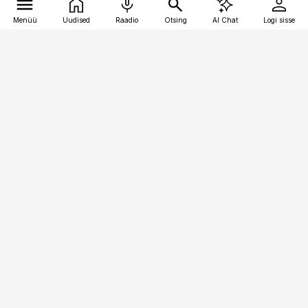
Menüü
Uudised
Raadio
Otsing
AI Chat
Logi sisse
Vana-Lõuna 39/1, 19094 Tallinn
(+372) 667 0111
logistikauudised@logistikauudised.ee
Telli
Reklaam
Firmast
Sisu kasutamisõigused
Ajakirjaniku
eetikakoodeks
Üldtingimused
Privaatsustingimused
Küpsiste poliitika
KKK
Eesti Meediaettevõtete
Eelistuste haldamine
Liit