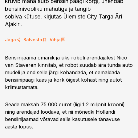
kruvib maha auto bensiinipaagi korgi, ühendab
bensiinivooliku mahutiga ja tangib
sobiva kütuse, kirjutas Ülemiste City Targa Äri
Ajakiri.
Jaga
Salvesta
Vihja
Bensiinijaama omanik ja üks roboti arendajatest Nico
van Staveren kinnitab, et robot suudab ära tunda auto
mudeli ja end selle järgi kohandada, et eemaldada
bensiinipaagi kaas ja kork õigest kohast ning autot
kriimustamata.
Seade maksab 75 000 eurot (ligi 1,2 miljonit krooni)
ning arendajad loodava, et nii mõnedki Hollandi
bensiinijaamad võtavad selle kasutusele tänavuse
aasta lõpus.