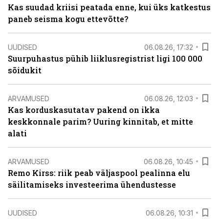
Kas suudad kriisi peatada enne, kui üks katkestus
paneb seisma kogu ettevõtte?
UUDISED
06.08.26, 17:32
Suurpuhastus pühib liiklusregistrist ligi 100 000
sõidukit
ARVAMUSED
06.08.26, 12:03
Kas korduskasutatav pakend on ikka
keskkonnale parim? Uuring kinnitab, et mitte
alati
ARVAMUSED
06.08.26, 10:45
Remo Kirss: riik peab väljaspool pealinna elu
säilitamiseks investeerima ühendustesse
UUDISED
06.08.26, 10:31