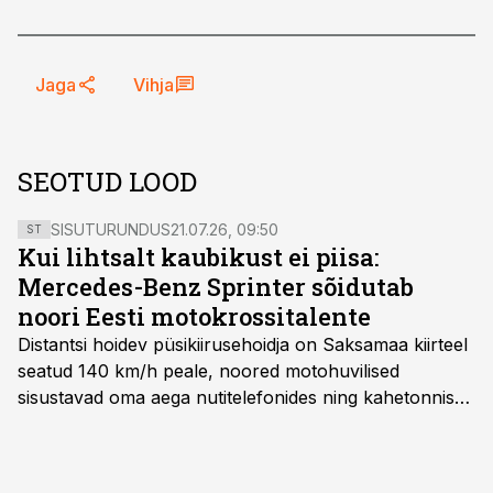
Jaga
Vihja
SEOTUD LOOD
SISUTURUNDUS
21.07.26, 09:50
ST
Kui lihtsalt kaubikust ei piisa:
Mercedes-Benz Sprinter sõidutab
noori Eesti motokrossitalente
Distantsi hoidev püsikiirusehoidja on Saksamaa kiirteel
seatud 140 km/h peale, noored motohuvilised
sisustavad oma aega nutitelefonides ning kahetonnises
järelhaagises veerevad kaasa krossitsiklid koos vajaliku
varustusega. Õige pea on Prantsusmaal, Romagnes
algamas juuniorite motokrossi