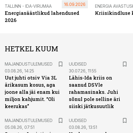
16.09.2026
TALLINN - IDA-VIRUMAA
ENERGIA AVASTUS
Energiasäästlikud lahendused
Kriisikindluse
2026
HETKEL KUUM
MAJANDUSTULEMUSED
UUDISED
03.08.26, 14:25
30.07.26, 11:55
Uut juhti otsiv Via 3L
Lähis-Ida kriis on
ärikasum kosus, aga
saanud DSVle
joone alla jäi enam kui
rahamasinaks. Juhi
miljon kahjumit. “Oli
sõnul pole selline äri
keerukas”
siiski jätkusuutlik
MAJANDUSTULEMUSED
UUDISED
05.08.26, 07:51
03.08.26, 13:51