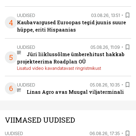
UUDISED
03.08.26, 13:51
4
Kaubavargused Euroopas tegid juunis suure
hüppe, eriti Hispaanias
UUDISED
05.08.26, 11:09
Jüri liiklussõlme ümberehitust hakkab
5
projekteerima Roadplan OÜ
Lisatud video kavandatavast ringristmikust
UUDISED
05.08.26, 10:35
6
Linas Agro avas Muugal viljaterminali
VIIMASED UUDISED
UUDISED
06.08.26, 17:35