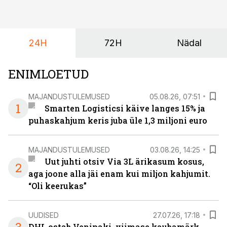
juba enam kui kümme aastat ning koostöö Vehoga on
selle aja jooksul kujunenud oluliseks osaks ettevõtte
igapäevasest tööst.
24H
72H
Nädal
ENIMLOETUD
MAJANDUSTULEMUSED
05.08.26, 07:51
1
Smarten Logisticsi käive langes 15% ja
puhaskahjum keris juba üle 1,3 miljoni euro
MAJANDUSTULEMUSED
03.08.26, 14:25
Uut juhti otsiv Via 3L ärikasum kosus,
2
aga joone alla jäi enam kui miljon kahjumit.
“Oli keerukas”
UUDISED
27.07.26, 17:18
DHL ostab Venipaki, viimase kaubamärk