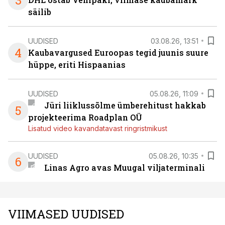
3
säilib
UUDISED
03.08.26, 13:51
4
Kaubavargused Euroopas tegid juunis suure
hüppe, eriti Hispaanias
UUDISED
05.08.26, 11:09
Jüri liiklussõlme ümberehitust hakkab
5
projekteerima Roadplan OÜ
Lisatud video kavandatavast ringristmikust
UUDISED
05.08.26, 10:35
6
Linas Agro avas Muugal viljaterminali
VIIMASED UUDISED