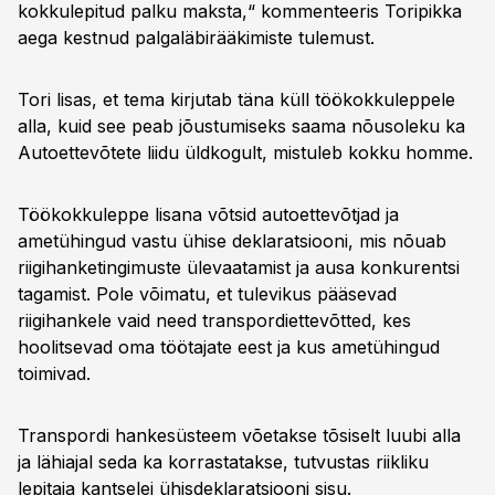
kokkulepitud palku maksta,“ kommenteeris Toripikka
aega kestnud palgaläbirääkimiste tulemust.
Tori lisas, et tema kirjutab täna küll töökokkuleppele
alla, kuid see peab jõustumiseks saama nõusoleku ka
Autoettevõtete liidu üldkogult, mistuleb kokku homme.
Töökokkuleppe lisana võtsid autoettevõtjad ja
ametühingud vastu ühise deklaratsiooni, mis nõuab
riigihanketingimuste ülevaatamist ja ausa konkurentsi
tagamist. Pole võimatu, et tulevikus pääsevad
riigihankele vaid need transpordiettevõtted, kes
hoolitsevad oma töötajate eest ja kus ametühingud
toimivad.
Transpordi hankesüsteem võetakse tõsiselt luubi alla
ja lähiajal seda ka korrastatakse, tutvustas riikliku
lepitaja kantselei ühisdeklaratsiooni sisu.