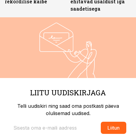
rekordilise käibe
ehitavad usaldust iga
saadetisega
LIITU UUDISKIRJAGA
Telli uudiskiri ning saad oma postkasti päeva
olulisemad uudised.
Liitun