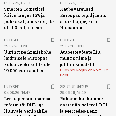
05.08.26, 07:51
03.08.26, 13:51
Smarten Logisticsi
Kaubavargused
käive langes 15% ja
Euroopas tegid juunis
puhaskahjum keris juba
suure hüppe, eriti
üle 1,3 miljoni euro
Hispaanias
UUDISED
UUDISED
29.07.26, 13:16
29.07.26, 01:00
Uuring: parkimiskoha
Autoettevõtete Liit
leidmisele Euroopas
muutis nime ja
kulub veoki kohta üle
juhtimismudelit
19 000 euro aastas
Uues nõukogus on kolm uut
liiget
ST
UUDISED
SISUTURUNDUS
04.08.26, 14:47
29.06.26, 15:49
Leedu pensionisamba
Rohkem kui kümme
reform tõi DHL-iga
aastat ühisel teel. DHL
liituvale Venipakile
ja Mercedes-Benz