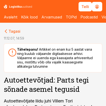
Telli
Avaleht
Kõik lood
Arvamused
TOPid
Podcastid
Vi
cebook
cebook
Tagasi
Twitter)
Twitter)
11.12.07, 14:59
kedIn
kedIn
Tähelepanu!
Artikkel on enam kui 5 aastat vana
ning kuulub väljaande digitaalsesse arhiivi.
ail
ail
Väljaanne ei uuenda ega kaasajasta arhiveeritud
sisu, mistõttu võib olla vajalik kaasaegsete
k
k
allikatega tutvumine
Autoettevõtjad: Parts tegi
sõnade asemel tegusid
Autoettevõtjate liidu juhi Villem Tori