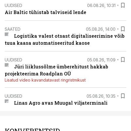
UUDISED
06.08.26, 10:31
Air Baltic tühistab talviseid lende
SAATED
05.08.26, 14:00
Logistika valest otsast digitaliseerimine võib
tuua kaasa automatiseeritud kaose
UUDISED
05.08.26, 11:09
Jüri liiklussõlme ümberehitust hakkab
projekteerima Roadplan OÜ
Lisatud video kavandatavast ringristmikust
UUDISED
05.08.26, 10:35
Linas Agro avas Muugal viljaterminali