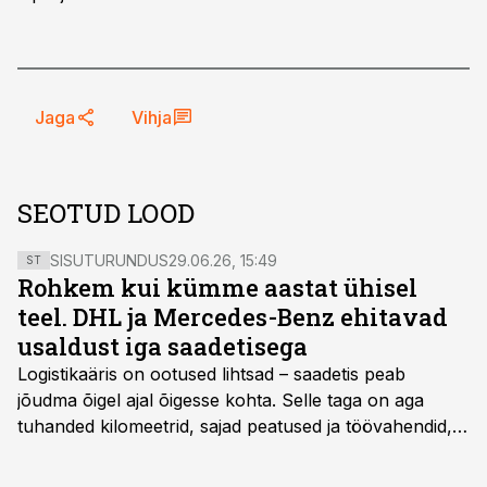
Jaga
Vihja
SEOTUD LOOD
SISUTURUNDUS
29.06.26, 15:49
ST
Rohkem kui kümme aastat ühisel
teel. DHL ja Mercedes-Benz ehitavad
usaldust iga saadetisega
Logistikaäris on ootused lihtsad – saadetis peab
jõudma õigel ajal õigesse kohta. Selle taga on aga
tuhanded kilomeetrid, sajad peatused ja töövahendid,
mille peale peab saama alati kindel olla. Just seepärast
on DHL usaldanud Mercedes-Benzi tarbesõidukeid