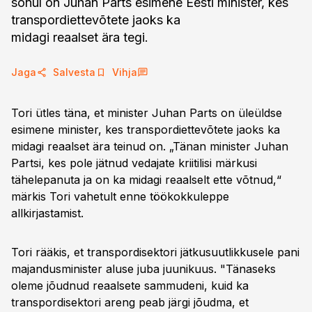
sõnul on Juhan Parts esimene Eesti minister, kes
transpordiettevõtete jaoks ka
midagi reaalset ära tegi.
Jaga
Salvesta
Vihja
Tori ütles täna, et minister Juhan Parts on üleüldse
esimene minister, kes transpordiettevõtete jaoks ka
midagi reaalset ära teinud on. „Tänan minister Juhan
Partsi, kes pole jätnud vedajate kriitilisi märkusi
tähelepanuta ja on ka midagi reaalselt ette võtnud,“
märkis Tori vahetult enne töökokkuleppe
allkirjastamist.
Tori rääkis, et transpordisektori jätkusuutlikkusele pani
majandusminister aluse juba juunikuus. "Tänaseks
oleme jõudnud reaalsete sammudeni, kuid ka
transpordisektori areng peab järgi jõudma, et