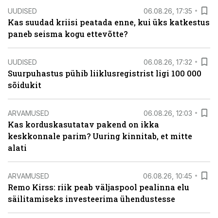
UUDISED
06.08.26, 17:35
Kas suudad kriisi peatada enne, kui üks katkestus
paneb seisma kogu ettevõtte?
UUDISED
06.08.26, 17:32
Suurpuhastus pühib liiklusregistrist ligi 100 000
sõidukit
ARVAMUSED
06.08.26, 12:03
Kas korduskasutatav pakend on ikka
keskkonnale parim? Uuring kinnitab, et mitte
alati
ARVAMUSED
06.08.26, 10:45
Remo Kirss: riik peab väljaspool pealinna elu
säilitamiseks investeerima ühendustesse