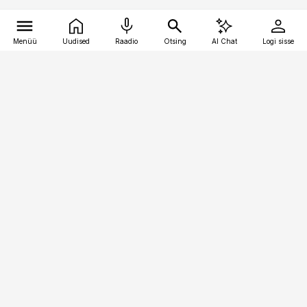
Menüü
Uudised
Raadio
Otsing
AI Chat
Logi sisse
Vana-Lõuna 39/1, 19094 Tallinn
(+372) 667 0111
logistikauudised@logistikauudised.ee
Telli
Reklaam
Firmast
Sisu kasutamisõigused
Ajakirjaniku
eetikakoodeks
Üldtingimused
Privaatsustingimused
Küpsiste poliitika
KKK
Eesti Meediaettevõtete
Eelistuste haldamine