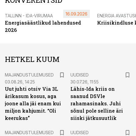
KONVERENTSID
16.09.2026
TALLINN - IDA-VIRUMAA
ENERGIA AVASTUS
Energiasäästlikud lahendused
Kriisikindluse
2026
HETKEL KUUM
MAJANDUSTULEMUSED
UUDISED
03.08.26, 14:25
30.07.26, 11:55
Uut juhti otsiv Via 3L
Lähis-Ida kriis on
ärikasum kosus, aga
saanud DSVle
joone alla jäi enam kui
rahamasinaks. Juhi
miljon kahjumit. “Oli
sõnul pole selline äri
keerukas”
siiski jätkusuutlik
MAJANDUSTULEMUSED
UUDISED