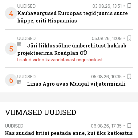
UUDISED
03.08.26, 13:51
4
Kaubavargused Euroopas tegid juunis suure
hüppe, eriti Hispaanias
UUDISED
05.08.26, 11:09
Jüri liiklussõlme ümberehitust hakkab
5
projekteerima Roadplan OÜ
Lisatud video kavandatavast ringristmikust
UUDISED
05.08.26, 10:35
6
Linas Agro avas Muugal viljaterminali
VIIMASED UUDISED
UUDISED
06.08.26, 17:35
Kas suudad kriisi peatada enne, kui üks katkestus