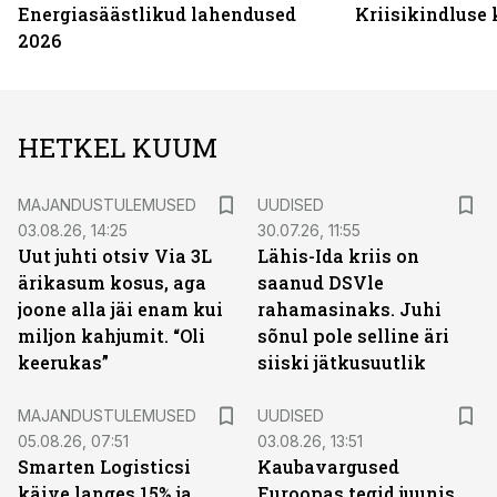
Energiasäästlikud lahendused
Kriisikindluse
2026
HETKEL KUUM
MAJANDUSTULEMUSED
UUDISED
03.08.26, 14:25
30.07.26, 11:55
Uut juhti otsiv Via 3L
Lähis-Ida kriis on
ärikasum kosus, aga
saanud DSVle
joone alla jäi enam kui
rahamasinaks. Juhi
miljon kahjumit. “Oli
sõnul pole selline äri
keerukas”
siiski jätkusuutlik
MAJANDUSTULEMUSED
UUDISED
05.08.26, 07:51
03.08.26, 13:51
Smarten Logisticsi
Kaubavargused
käive langes 15% ja
Euroopas tegid juunis