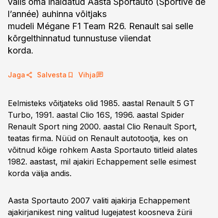
valis oma ihaldatud Aasta Sportauto (Sportive de
l’année) auhinna võitjaks
mudeli Mégane F1 Team R26. Renault sai selle
kõrgelthinnatud tunnustuse viiendat
korda.
Jaga
Salvesta
Vihja
Eelmisteks võitjateks olid 1985. aastal Renault 5 GT
Turbo, 1991. aastal Clio 16S, 1996. aastal Spider
Renault Sport ning 2000. aastal Clio Renault Sport,
teatas firma. Nüüd on Renault autotootja, kes on
võitnud kõige rohkem Aasta Sportauto tiitleid alates
1982. aastast, mil ajakiri Echappement selle esimest
korda välja andis.
Aasta Sportauto 2007 valiti ajakirja Echappement
ajakirjanikest ning valitud lugejatest koosneva žürii