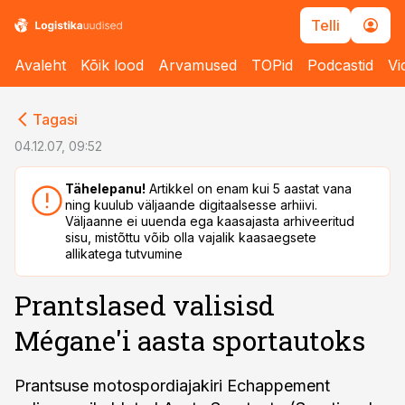
Telli
Avaleht
Kõik lood
Arvamused
TOPid
Podcastid
Vi
cebook
cebook
Tagasi
Twitter)
Twitter)
04.12.07, 09:52
kedIn
kedIn
Tähelepanu!
Artikkel on enam kui 5 aastat vana
ning kuulub väljaande digitaalsesse arhiivi.
ail
ail
Väljaanne ei uuenda ega kaasajasta arhiveeritud
sisu, mistõttu võib olla vajalik kaasaegsete
k
k
allikatega tutvumine
Prantslased valisisd
Mégane'i aasta sportautoks
Prantsuse motospordiajakiri Echappement