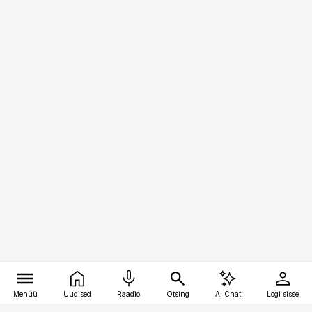
Menüü
Uudised
Raadio
Otsing
AI Chat
Logi sisse