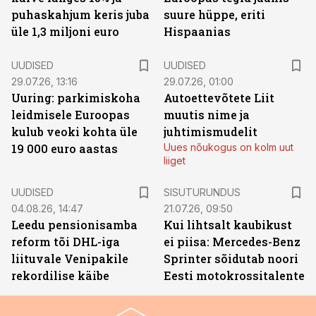
puhaskahjum keris juba
suure hüppe, eriti
üle 1,3 miljoni euro
Hispaanias
UUDISED
UUDISED
29.07.26, 13:16
29.07.26, 01:00
Uuring: parkimiskoha
Autoettevõtete Liit
leidmisele Euroopas
muutis nime ja
kulub veoki kohta üle
juhtimismudelit
19 000 euro aastas
Uues nõukogus on kolm uut
liiget
ST
UUDISED
SISUTURUNDUS
04.08.26, 14:47
21.07.26, 09:50
Leedu pensionisamba
Kui lihtsalt kaubikust
reform tõi DHL-iga
ei piisa: Mercedes-Benz
liituvale Venipakile
Sprinter sõidutab noori
rekordilise käibe
Eesti motokrossitalente