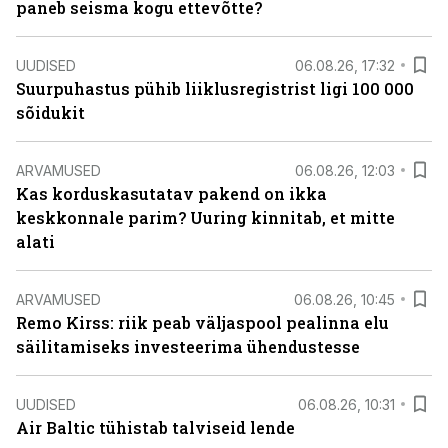
paneb seisma kogu ettevõtte?
UUDISED
06.08.26, 17:32
Suurpuhastus pühib liiklusregistrist ligi 100 000
sõidukit
ARVAMUSED
06.08.26, 12:03
Kas korduskasutatav pakend on ikka
keskkonnale parim? Uuring kinnitab, et mitte
alati
ARVAMUSED
06.08.26, 10:45
Remo Kirss: riik peab väljaspool pealinna elu
säilitamiseks investeerima ühendustesse
UUDISED
06.08.26, 10:31
Air Baltic tühistab talviseid lende