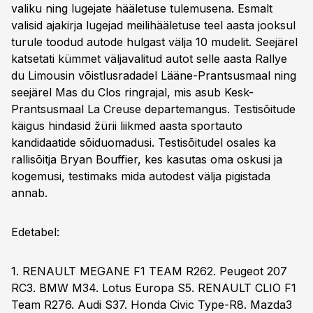
valiku ning lugejate hääletuse tulemusena. Esmalt
valisid ajakirja lugejad meilihääletuse teel aasta jooksul
turule toodud autode hulgast välja 10 mudelit. Seejärel
katsetati kümmet väljavalitud autot selle aasta Rallye
du Limousin võistlusradadel Lääne-Prantsusmaal ning
seejärel Mas du Clos ringrajal, mis asub Kesk-
Prantsusmaal La Creuse departemangus. Testisõitude
käigus hindasid žürii liikmed aasta sportauto
kandidaatide sõiduomadusi. Testisõitudel osales ka
rallisõitja Bryan Bouffier, kes kasutas oma oskusi ja
kogemusi, testimaks mida autodest välja pigistada
annab.
Edetabel:
1. RENAULT MEGANE F1 TEAM R262. Peugeot 207
RC3. BMW M34. Lotus Europa S5. RENAULT CLIO F1
Team R276. Audi S37. Honda Civic Type-R8. Mazda3