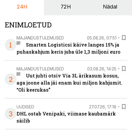
24H
72H
Nädal
ENIMLOETUD
MAJANDUSTULEMUSED
05.08.26, 07:51
1
Smarten Logisticsi käive langes 15% ja
puhaskahjum keris juba üle 1,3 miljoni euro
MAJANDUSTULEMUSED
03.08.26, 14:25
Uut juhti otsiv Via 3L ärikasum kosus,
2
aga joone alla jäi enam kui miljon kahjumit.
“Oli keerukas”
UUDISED
27.07.26, 17:18
3
DHL ostab Venipaki, viimase kaubamärk
säilib