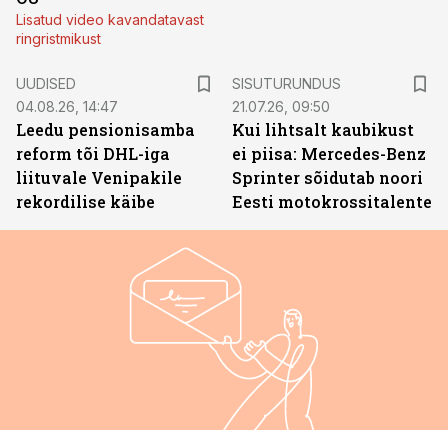
Lisatud video kavandatavast
ringristmikust
ST
UUDISED
SISUTURUNDUS
04.08.26, 14:47
21.07.26, 09:50
Leedu pensionisamba
Kui lihtsalt kaubikust
reform tõi DHL-iga
ei piisa: Mercedes-Benz
liituvale Venipakile
Sprinter sõidutab noori
rekordilise käibe
Eesti motokrossitalente