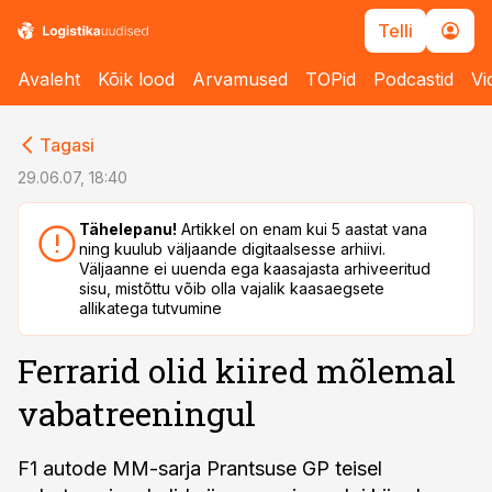
Telli
Avaleht
Kõik lood
Arvamused
TOPid
Podcastid
Vi
cebook
cebook
Tagasi
Twitter)
Twitter)
29.06.07, 18:40
kedIn
kedIn
Tähelepanu!
Artikkel on enam kui 5 aastat vana
ning kuulub väljaande digitaalsesse arhiivi.
ail
ail
Väljaanne ei uuenda ega kaasajasta arhiveeritud
sisu, mistõttu võib olla vajalik kaasaegsete
k
k
allikatega tutvumine
Ferrarid olid kiired mõlemal
vabatreeningul
F1 autode MM-sarja Prantsuse GP teisel