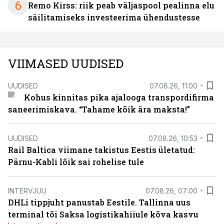
6
Remo Kirss: riik peab väljaspool pealinna elu
säilitamiseks investeerima ühendustesse
VIIMASED UUDISED
UUDISED
07.08.26, 11:00
Kohus kinnitas pika ajalooga transpordifirma
saneerimiskava. “Tahame kõik ära maksta!”
UUDISED
07.08.26, 10:53
Rail Baltica viimane takistus Eestis ületatud:
Pärnu-Kabli lõik sai rohelise tule
INTERVJUU
07.08.26, 07:00
DHLi tippjuht panustab Eestile. Tallinna uus
terminal tõi Saksa logistikahiiule kõva kasvu