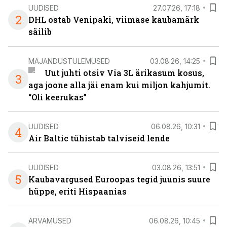
UUDISED
27.07.26, 17:18
2
DHL ostab Venipaki, viimase kaubamärk
säilib
MAJANDUSTULEMUSED
03.08.26, 14:25
Uut juhti otsiv Via 3L ärikasum kosus,
3
aga joone alla jäi enam kui miljon kahjumit.
“Oli keerukas”
UUDISED
06.08.26, 10:31
4
Air Baltic tühistab talviseid lende
UUDISED
03.08.26, 13:51
5
Kaubavargused Euroopas tegid juunis suure
hüppe, eriti Hispaanias
ARVAMUSED
06.08.26, 10:45