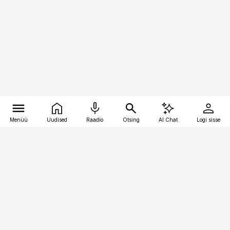
Menüü
Uudised
Raadio
Otsing
AI Chat
Logi sisse
Vana-Lõuna 39/1, 19094 Tallinn
(+372) 667 0111
logistikauudised@logistikauudised.ee
Telli
Reklaam