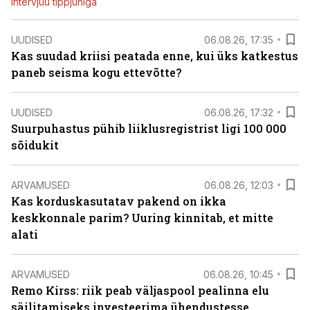
Intervjuu tippjuhiga
UUDISED
06.08.26, 17:35
Kas suudad kriisi peatada enne, kui üks katkestus
paneb seisma kogu ettevõtte?
UUDISED
06.08.26, 17:32
Suurpuhastus pühib liiklusregistrist ligi 100 000
sõidukit
ARVAMUSED
06.08.26, 12:03
Kas korduskasutatav pakend on ikka
keskkonnale parim? Uuring kinnitab, et mitte
alati
ARVAMUSED
06.08.26, 10:45
Remo Kirss: riik peab väljaspool pealinna elu
säilitamiseks investeerima ühendustesse