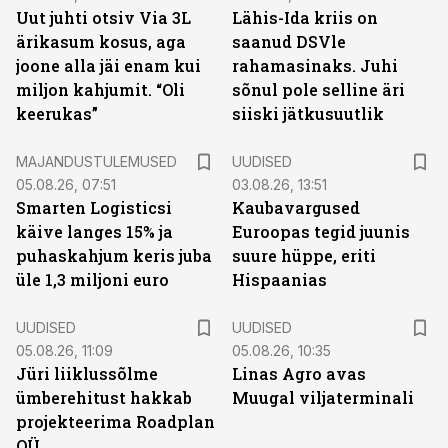
Uut juhti otsiv Via 3L
Lähis-Ida kriis on
ärikasum kosus, aga
saanud DSVle
joone alla jäi enam kui
rahamasinaks. Juhi
miljon kahjumit. “Oli
sõnul pole selline äri
keerukas”
siiski jätkusuutlik
MAJANDUSTULEMUSED
UUDISED
05.08.26, 07:51
03.08.26, 13:51
Smarten Logisticsi
Kaubavargused
käive langes 15% ja
Euroopas tegid juunis
puhaskahjum keris juba
suure hüppe, eriti
üle 1,3 miljoni euro
Hispaanias
UUDISED
UUDISED
05.08.26, 11:09
05.08.26, 10:35
Jüri liiklussõlme
Linas Agro avas
ümberehitust hakkab
Muugal viljaterminali
projekteerima Roadplan
OÜ