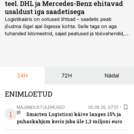
teel. DHL ja Mercedes-Benz ehitavad
usaldust iga saadetisega
Logistikaäris on ootused lihtsad – saadetis peab
jõudma õigel ajal õigesse kohta. Selle taga on aga
tuhanded kilomeetrid, sajad peatused ja töövahendid,
mille peale peab saama alati kindel olla. Just seepärast
on DHL usaldanud Mercedes-Benzi tarbesõidukeid
juba enam kui kümme aastat ning koostöö Vehoga on
selle aja jooksul kujunenud oluliseks osaks ettevõtte
igapäevasest tööst.
24H
72H
Nädal
ENIMLOETUD
MAJANDUSTULEMUSED
05.08.26, 07:51
1
Smarten Logisticsi käive langes 15% ja
puhaskahjum keris juba üle 1,3 miljoni euro