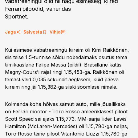
vabatreeningul olid nii nagu esimeselgi kiired
Ferrari piloodid, vahendas
Sportnet.
Jaga
Salvesta
Vihja
Kui esimese vabatreeningu kiireim oli Kimi Räikkönen,
siis teise 1,5-tunnise sõidu nobedaimaks osutus tema
tiimikaaslane Felipe Massa (pildil). Brasiillane kattis
Magny-Cours'i rajal ringi 1.15,453-ga. Räikkönen oli
temast vaid 0,035 sekundit aeglasem, kuid päeva
kiireim ring jäi 1.15,382-ga siiski soomlase nimele.
Kolmanda koha hõivas samuti auto, mille jõuallikaks
on Ferrari mootor - Toro Rosso ameeriklasest piloot
Scott Speed sai ajaks 1.15,773. MM-sarja liider Lewis
Hamilton (McLaren-Mercedes) oli 1.15,780-ga neljas,
Toro Rosso teine piloot Vitantonio Liuzzi 1.15,780-ga