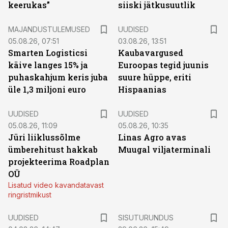
keerukas”
siiski jätkusuutlik
MAJANDUSTULEMUSED
UUDISED
05.08.26, 07:51
03.08.26, 13:51
Smarten Logisticsi
Kaubavargused
käive langes 15% ja
Euroopas tegid juunis
puhaskahjum keris juba
suure hüppe, eriti
üle 1,3 miljoni euro
Hispaanias
UUDISED
UUDISED
05.08.26, 11:09
05.08.26, 10:35
Jüri liiklussõlme
Linas Agro avas
ümberehitust hakkab
Muugal viljaterminali
projekteerima Roadplan
OÜ
Lisatud video kavandatavast
ringristmikust
ST
UUDISED
SISUTURUNDUS