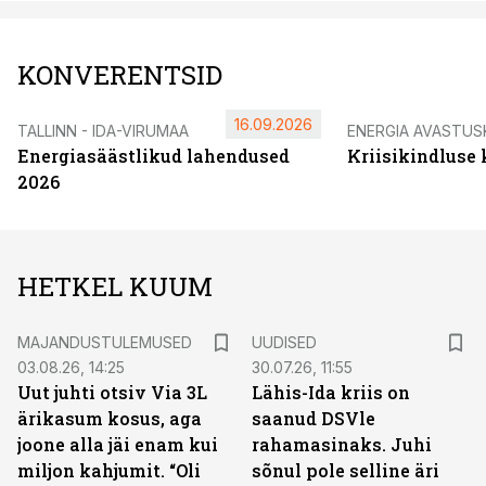
KONVERENTSID
16.09.2026
TALLINN - IDA-VIRUMAA
ENERGIA AVASTUS
Energiasäästlikud lahendused
Kriisikindluse
2026
HETKEL KUUM
MAJANDUSTULEMUSED
UUDISED
03.08.26, 14:25
30.07.26, 11:55
Uut juhti otsiv Via 3L
Lähis-Ida kriis on
ärikasum kosus, aga
saanud DSVle
joone alla jäi enam kui
rahamasinaks. Juhi
miljon kahjumit. “Oli
sõnul pole selline äri