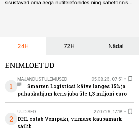
sisustavad oma aega nutitelefonides ning kahetonnises
järelhaagises veerevad kaasa krossitsiklid koos vajaliku
varustusega. Õige pea on Prantsusmaal, Romagnes
algamas juuniorite motokrossi
maailmameistrivõistlused.
24H
72H
Nädal
ENIMLOETUD
MAJANDUSTULEMUSED
05.08.26, 07:51
1
Smarten Logisticsi käive langes 15% ja
puhaskahjum keris juba üle 1,3 miljoni euro
UUDISED
27.07.26, 17:18
2
DHL ostab Venipaki, viimase kaubamärk
säilib