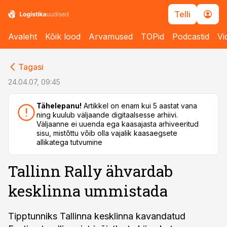
Telli
Avaleht
Kõik lood
Arvamused
TOPid
Podcastid
Vi
cebook
cebook
Tagasi
Twitter)
Twitter)
24.04.07, 09:45
kedIn
kedIn
Tähelepanu!
Artikkel on enam kui 5 aastat vana
ning kuulub väljaande digitaalsesse arhiivi.
ail
ail
Väljaanne ei uuenda ega kaasajasta arhiveeritud
sisu, mistõttu võib olla vajalik kaasaegsete
k
k
allikatega tutvumine
Tallinn Rally ähvardab
kesklinna ummistada
Tipptunniks Tallinna kesklinna kavandatud