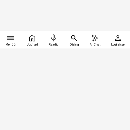
Menüü
Uudised
Raadio
Otsing
AI Chat
Logi sisse
Vana-Lõuna 39/1, 19094 Tallinn
(+372) 667 0111
logistikauudised@logistikauudised.ee
Telli
Reklaam
Firmast
Sisu kasutamisõigused
Ajakirjaniku