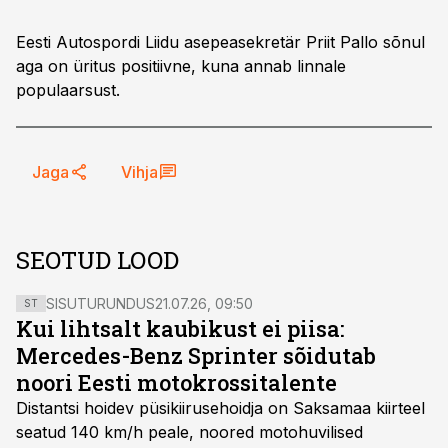
Eesti Autospordi Liidu asepeasekretär Priit Pallo sõnul
aga on üritus positiivne, kuna annab linnale
populaarsust.
Jaga
Vihja
SEOTUD LOOD
SISUTURUNDUS
21.07.26, 09:50
ST
Kui lihtsalt kaubikust ei piisa:
Mercedes-Benz Sprinter sõidutab
noori Eesti motokrossitalente
Distantsi hoidev püsikiirusehoidja on Saksamaa kiirteel
seatud 140 km/h peale, noored motohuvilised