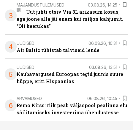
MAJANDUSTULEMUSED
03.08.26, 14:25
Uut juhti otsiv Via 3L ärikasum kosus,
3
aga joone alla jäi enam kui miljon kahjumit.
“Oli keerukas”
UUDISED
06.08.26, 10:31
4
Air Baltic tühistab talviseid lende
UUDISED
03.08.26, 13:51
5
Kaubavargused Euroopas tegid juunis suure
hüppe, eriti Hispaanias
ARVAMUSED
06.08.26, 10:45
6
Remo Kirss: riik peab väljaspool pealinna elu
säilitamiseks investeerima ühendustesse