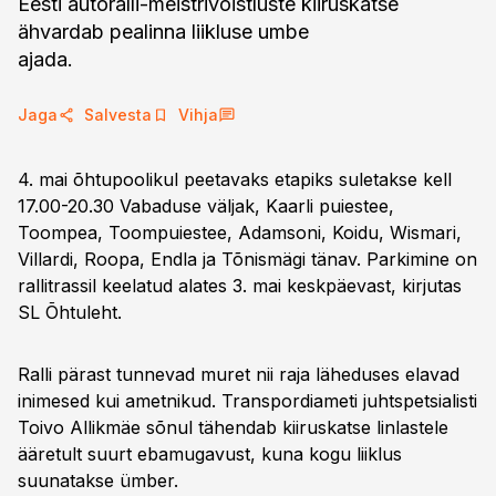
Eesti autoralli-meistrivõistluste kiiruskatse
ähvardab pealinna liikluse umbe
ajada.
Jaga
Salvesta
Vihja
4. mai õhtupoolikul peetavaks etapiks suletakse kell
17.00-20.30 Vabaduse väljak, Kaarli puiestee,
Toompea, Toompuiestee, Adamsoni, Koidu, Wismari,
Villardi, Roopa, Endla ja Tõnismägi tänav. Parkimine on
rallitrassil keelatud alates 3. mai keskpäevast, kirjutas
SL Õhtuleht.
Ralli pärast tunnevad muret nii raja läheduses elavad
inimesed kui ametnikud. Transpordiameti juhtspetsialisti
Toivo Allikmäe sõnul tähendab kiiruskatse linlastele
ääretult suurt ebamugavust, kuna kogu liiklus
suunatakse ümber.