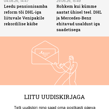
04.08.26, 14:47
29.06.26, 15:49
Leedu pensionisamba
Rohkem kui kümme
reform tõi DHL-iga
aastat ühisel teel. DHL
liituvale Venipakile
ja Mercedes-Benz
rekordilise käibe
ehitavad usaldust iga
saadetisega
LIITU UUDISKIRJAGA
Telli uudiskiri ning saad oma postkasti päeva