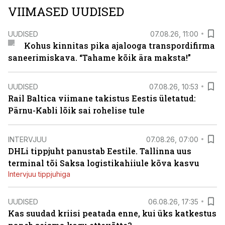
VIIMASED UUDISED
UUDISED
07.08.26, 11:00
Kohus kinnitas pika ajalooga transpordifirma
saneerimiskava. “Tahame kõik ära maksta!”
UUDISED
07.08.26, 10:53
Rail Baltica viimane takistus Eestis ületatud:
Pärnu-Kabli lõik sai rohelise tule
INTERVJUU
07.08.26, 07:00
DHLi tippjuht panustab Eestile. Tallinna uus
terminal tõi Saksa logistikahiiule kõva kasvu
Intervjuu tippjuhiga
UUDISED
06.08.26, 17:35
Kas suudad kriisi peatada enne, kui üks katkestus