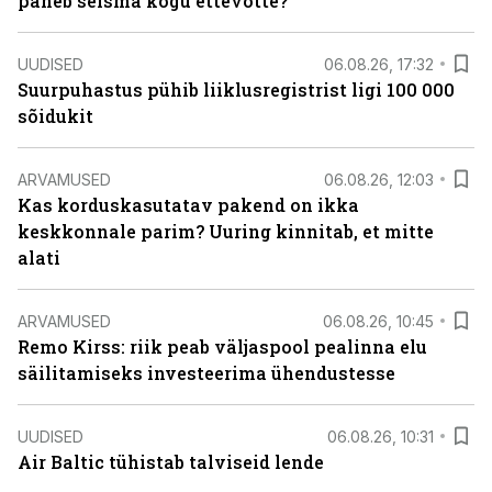
paneb seisma kogu ettevõtte?
UUDISED
06.08.26, 17:32
Suurpuhastus pühib liiklusregistrist ligi 100 000
sõidukit
ARVAMUSED
06.08.26, 12:03
Kas korduskasutatav pakend on ikka
keskkonnale parim? Uuring kinnitab, et mitte
alati
ARVAMUSED
06.08.26, 10:45
Remo Kirss: riik peab väljaspool pealinna elu
säilitamiseks investeerima ühendustesse
UUDISED
06.08.26, 10:31
Air Baltic tühistab talviseid lende