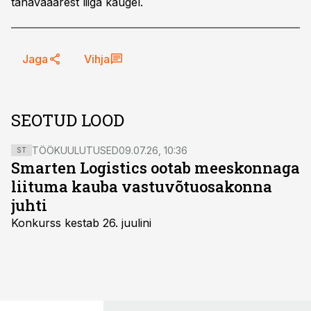
tänavaäärest liiga kaugel.
Jaga
Vihja
SEOTUD LOOD
TÖÖKUULUTUSED
09.07.26, 10:36
ST
Smarten Logistics ootab meeskonnaga
liituma kauba vastuvõtuosakonna
juhti
Konkurss kestab 26. juulini