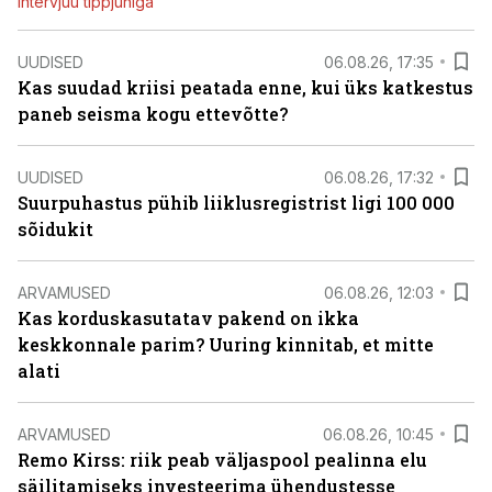
Intervjuu tippjuhiga
UUDISED
06.08.26, 17:35
Kas suudad kriisi peatada enne, kui üks katkestus
paneb seisma kogu ettevõtte?
UUDISED
06.08.26, 17:32
Suurpuhastus pühib liiklusregistrist ligi 100 000
sõidukit
ARVAMUSED
06.08.26, 12:03
Kas korduskasutatav pakend on ikka
keskkonnale parim? Uuring kinnitab, et mitte
alati
ARVAMUSED
06.08.26, 10:45
Remo Kirss: riik peab väljaspool pealinna elu
säilitamiseks investeerima ühendustesse