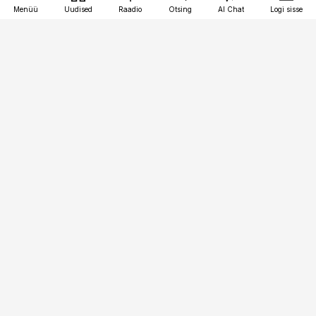
Menüü
Uudised
Raadio
Otsing
AI Chat
Logi sisse
Vana-Lõuna 39/1, 19094 Tallinn
(+372) 667 0111
logistikauudised@logistikauudised.ee
Telli
Reklaam
Firmast
Sisu kasutamisõigused
Ajakirjaniku
eetikakoodeks
Üldtingimused
Privaatsustingimused
Küpsiste poliitika
KKK
Eesti Meediaettevõtete
Eelistuste haldamine
Liit