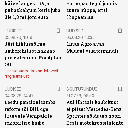
käive langes 15% ja
Euroopas tegid juunis
puhaskahjum keris juba
suure hüppe, eriti
üle 1,3 miljoni euro
Hispaanias
UUDISED
UUDISED
05.08.26, 11:09
05.08.26, 10:35
Jüri liiklussõlme
Linas Agro avas
ümberehitust hakkab
Muugal viljaterminali
projekteerima Roadplan
OÜ
Lisatud video kavandatavast
ringristmikust
ST
UUDISED
SISUTURUNDUS
04.08.26, 14:47
21.07.26, 09:50
Leedu pensionisamba
Kui lihtsalt kaubikust
reform tõi DHL-iga
ei piisa: Mercedes-Benz
liituvale Venipakile
Sprinter sõidutab noori
rekordilise käibe
Eesti motokrossitalente