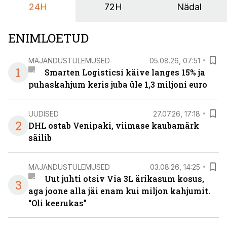
24H
72H
Nädal
ENIMLOETUD
MAJANDUSTULEMUSED
05.08.26, 07:51
1
Smarten Logisticsi käive langes 15% ja
puhaskahjum keris juba üle 1,3 miljoni euro
UUDISED
27.07.26, 17:18
2
DHL ostab Venipaki, viimase kaubamärk
säilib
MAJANDUSTULEMUSED
03.08.26, 14:25
Uut juhti otsiv Via 3L ärikasum kosus,
3
aga joone alla jäi enam kui miljon kahjumit.
“Oli keerukas”