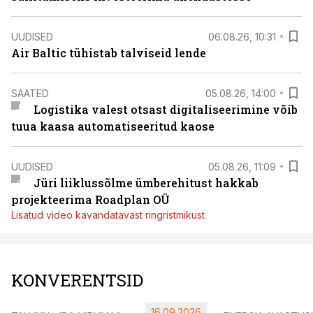
UUDISED
06.08.26, 10:31
Air Baltic tühistab talviseid lende
SAATED
05.08.26, 14:00
Logistika valest otsast digitaliseerimine võib
tuua kaasa automatiseeritud kaose
UUDISED
05.08.26, 11:09
Jüri liiklussõlme ümberehitust hakkab
projekteerima Roadplan OÜ
Lisatud video kavandatavast ringristmikust
KONVERENTSID
16.09.2026