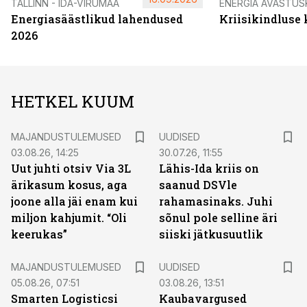
TALLINN - IDA-VIRUMAA
ENERGIA AVASTUS
Energiasäästlikud lahendused
Kriisikindluse
2026
HETKEL KUUM
MAJANDUSTULEMUSED
UUDISED
03.08.26, 14:25
30.07.26, 11:55
Uut juhti otsiv Via 3L
Lähis-Ida kriis on
ärikasum kosus, aga
saanud DSVle
joone alla jäi enam kui
rahamasinaks. Juhi
miljon kahjumit. “Oli
sõnul pole selline äri
keerukas”
siiski jätkusuutlik
MAJANDUSTULEMUSED
UUDISED
05.08.26, 07:51
03.08.26, 13:51
Smarten Logisticsi
Kaubavargused