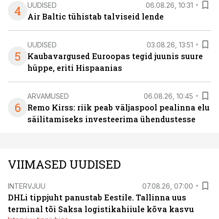
UUDISED
06.08.26, 10:31
4
Air Baltic tühistab talviseid lende
UUDISED
03.08.26, 13:51
5
Kaubavargused Euroopas tegid juunis suure
hüppe, eriti Hispaanias
ARVAMUSED
06.08.26, 10:45
6
Remo Kirss: riik peab väljaspool pealinna elu
säilitamiseks investeerima ühendustesse
VIIMASED UUDISED
INTERVJUU
07.08.26, 07:00
DHLi tippjuht panustab Eestile. Tallinna uus
terminal tõi Saksa logistikahiiule kõva kasvu