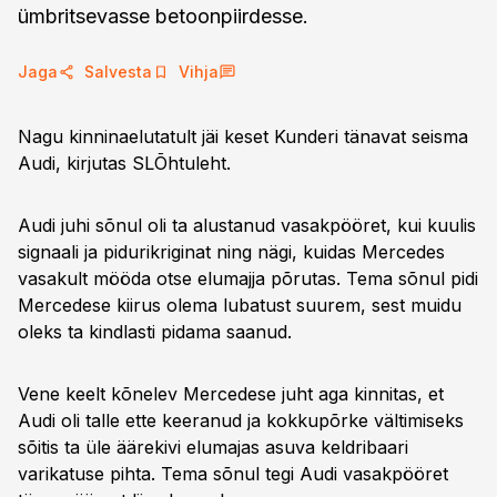
ümbritsevasse betoonpiirdesse.
Jaga
Salvesta
Vihja
Nagu kinninaelutatult jäi keset Kunderi tänavat seisma
Audi, kirjutas SLÕhtuleht.
Audi juhi sõnul oli ta alustanud vasakpööret, kui kuulis
signaali ja pidurikriginat ning nägi, kuidas Mercedes
vasakult mööda otse elumajja põrutas. Tema sõnul pidi
Mercedese kiirus olema lubatust suurem, sest muidu
oleks ta kindlasti pidama saanud.
Vene keelt kõnelev Mercedese juht aga kinnitas, et
Audi oli talle ette keeranud ja kokkupõrke vältimiseks
sõitis ta üle äärekivi elumajas asuva keldribaari
varikatuse pihta. Tema sõnul tegi Audi vasakpööret