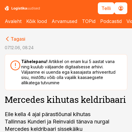
Telli
Avaleht
Kõik lood
Arvamused
TOPid
Podcastid
Vi
cebook
cebook
Tagasi
Twitter)
Twitter)
07.12.06, 08:24
kedIn
kedIn
Tähelepanu!
Artikkel on enam kui 5 aastat vana
ning kuulub väljaande digitaalsesse arhiivi.
ail
ail
Väljaanne ei uuenda ega kaasajasta arhiveeritud
sisu, mistõttu võib olla vajalik kaasaegsete
k
k
allikatega tutvumine
Mercedes kihutas keldribaari
Eile kella 4 ajal pärastlõunal kihutas
Tallinnas Kunderi ja Reinvaldi tänava nurgal
Mercedes keldribaari sissekäiku