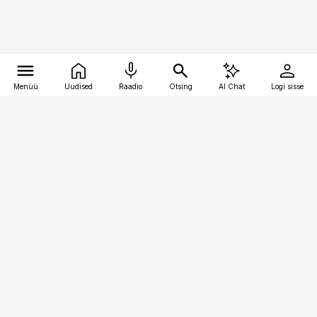
Menüü
Uudised
Raadio
Otsing
AI Chat
Logi sisse
Vana-Lõuna 39/1, 19094 Tallinn
(+372) 667 0111
logistikauudised@logistikauudised.ee
Telli
Reklaam
Firmast
Sisu kasutamisõigused
Ajakirjaniku
eetikakoodeks