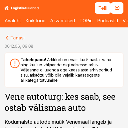
Telli
Avaleht
Kõik lood
Arvamused
TOPid
Podcastid
Vi
cebook
cebook
Tagasi
Twitter)
Twitter)
06.12.06, 09:08
kedIn
kedIn
Tähelepanu!
Artikkel on enam kui 5 aastat vana
ning kuulub väljaande digitaalsesse arhiivi.
ail
ail
Väljaanne ei uuenda ega kaasajasta arhiveeritud
sisu, mistõttu võib olla vajalik kaasaegsete
k
k
allikatega tutvumine
Vene autoturg: kes saab, see
ostab välismaa auto
Kodumaiste autode müük Venemaal langeb ja