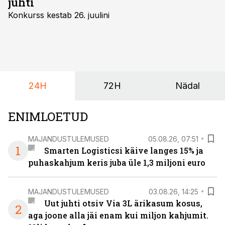
juhti
Konkurss kestab 26. juulini
24H
72H
Nädal
ENIMLOETUD
MAJANDUSTULEMUSED
05.08.26, 07:51
1
Smarten Logisticsi käive langes 15% ja
puhaskahjum keris juba üle 1,3 miljoni euro
MAJANDUSTULEMUSED
03.08.26, 14:25
Uut juhti otsiv Via 3L ärikasum kosus,
2
aga joone alla jäi enam kui miljon kahjumit.