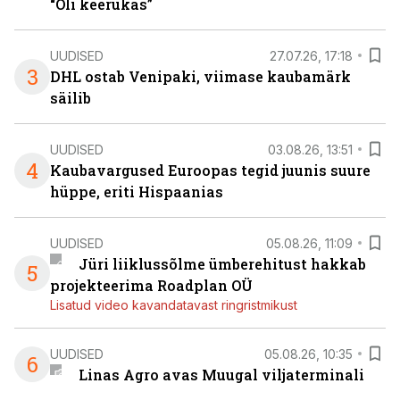
“Oli keerukas”
UUDISED
27.07.26, 17:18
3
DHL ostab Venipaki, viimase kaubamärk
säilib
UUDISED
03.08.26, 13:51
4
Kaubavargused Euroopas tegid juunis suure
hüppe, eriti Hispaanias
UUDISED
05.08.26, 11:09
Jüri liiklussõlme ümberehitust hakkab
5
projekteerima Roadplan OÜ
Lisatud video kavandatavast ringristmikust
UUDISED
05.08.26, 10:35
6
Linas Agro avas Muugal viljaterminali