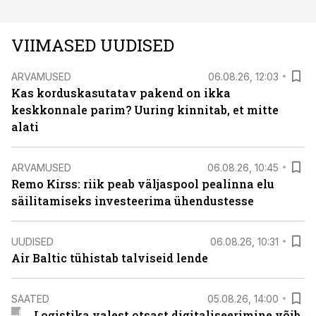
VIIMASED UUDISED
ARVAMUSED
06.08.26, 12:03
Kas korduskasutatav pakend on ikka
keskkonnale parim? Uuring kinnitab, et mitte
alati
ARVAMUSED
06.08.26, 10:45
Remo Kirss: riik peab väljaspool pealinna elu
säilitamiseks investeerima ühendustesse
UUDISED
06.08.26, 10:31
Air Baltic tühistab talviseid lende
SAATED
05.08.26, 14:00
Logistika valest otsast digitaliseerimine võib