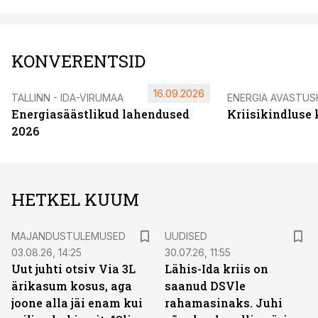
KONVERENTSID
16.09.2026
TALLINN - IDA-VIRUMAA
ENERGIA AVASTUS
Energiasäästlikud lahendused
Kriisikindluse
2026
HETKEL KUUM
MAJANDUSTULEMUSED
UUDISED
03.08.26, 14:25
30.07.26, 11:55
Uut juhti otsiv Via 3L
Lähis-Ida kriis on
ärikasum kosus, aga
saanud DSVle
joone alla jäi enam kui
rahamasinaks. Juhi