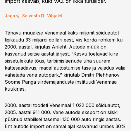
import kasvab, kuid VAZ on ikka turuliider.
Jaga
Salvesta
Vihja
Tänavu müüakse Venemaal kaks miljonit sõiduautot
ligikaudu 33 miljardi dollari eest, viis korda rohkem kui
2000. aastal, kirjutas Ärileht. Autode müük on
kasvanud seitse aastat järjest. “Kasvu toetavad kiire
sissetulekute tõus, tarbimislaenude üha suurem
kättesaadavus, madal autostumise tase ja vajadus välja
vahetada vana autopark,” kirjutab Dmitri Plehhanov
Soome Panga siirdemajanduste instituudi Venemaa
kuukirjas.
2000. aastal toodeti Venemaal 1 022 000 sõiduautot,
2005. aastal 911 000. Vene autode eksport on siiski
püsinud stabiilsel tasemel 130 000 auto ringis aastas.
Ent autode import on samal ajal kasvanud umbes 30%