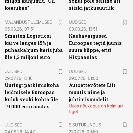
miljon kahjumit. “Oli
sõnul pole selline äri
keerukas”
siiski jätkusuutlik
MAJANDUSTULEMUSED
UUDISED
05.08.26, 07:51
03.08.26, 13:51
Smarten Logisticsi
Kaubavargused
käive langes 15% ja
Euroopas tegid juunis
puhaskahjum keris juba
suure hüppe, eriti
üle 1,3 miljoni euro
Hispaanias
UUDISED
UUDISED
29.07.26, 13:16
29.07.26, 01:00
Uuring: parkimiskoha
Autoettevõtete Liit
leidmisele Euroopas
muutis nime ja
kulub veoki kohta üle
juhtimismudelit
19 000 euro aastas
Uues nõukogus on kolm uut
liiget
ST
UUDISED
SISUTURUNDUS
04.08.26, 14:47
21.07.26, 09:50