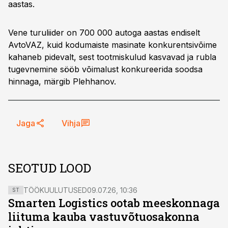
aastas.
Vene turuliider on 700 000 autoga aastas endiselt
AvtoVAZ, kuid kodumaiste masinate konkurentsivõime
kahaneb pidevalt, sest tootmiskulud kasvavad ja rubla
tugevnemine sööb võimalust konkureerida soodsa
hinnaga, märgib Plehhanov.
Jaga
Vihja
SEOTUD LOOD
TÖÖKUULUTUSED
09.07.26, 10:36
ST
Smarten Logistics ootab meeskonnaga
liituma kauba vastuvõtuosakonna