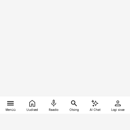
Menüü
Uudised
Raadio
Otsing
AI Chat
Logi sisse