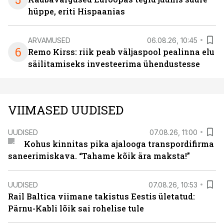
hüppe, eriti Hispaanias
ARVAMUSED
06.08.26, 10:45
6
Remo Kirss: riik peab väljaspool pealinna elu
säilitamiseks investeerima ühendustesse
VIIMASED UUDISED
UUDISED
07.08.26, 11:00
Kohus kinnitas pika ajalooga transpordifirma
saneerimiskava. “Tahame kõik ära maksta!”
UUDISED
07.08.26, 10:53
Rail Baltica viimane takistus Eestis ületatud:
Pärnu-Kabli lõik sai rohelise tule