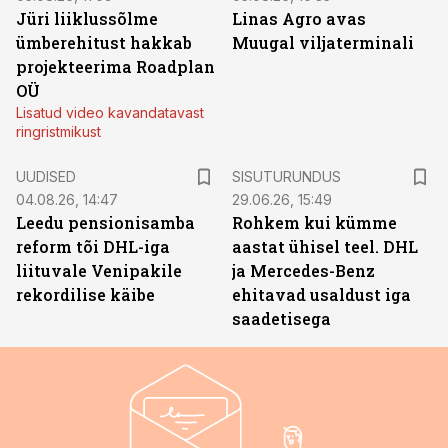
Jüri liiklussõlme
Linas Agro avas
ümberehitust hakkab
Muugal viljaterminali
projekteerima Roadplan
OÜ
Lisatud video kavandatavast
ringristmikust
ST
UUDISED
SISUTURUNDUS
04.08.26, 14:47
29.06.26, 15:49
Leedu pensionisamba
Rohkem kui kümme
reform tõi DHL-iga
aastat ühisel teel. DHL
liituvale Venipakile
ja Mercedes-Benz
rekordilise käibe
ehitavad usaldust iga
saadetisega