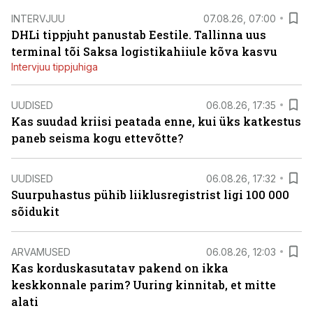
INTERVJUU
07.08.26, 07:00
DHLi tippjuht panustab Eestile. Tallinna uus
terminal tõi Saksa logistikahiiule kõva kasvu
Intervjuu tippjuhiga
UUDISED
06.08.26, 17:35
Kas suudad kriisi peatada enne, kui üks katkestus
paneb seisma kogu ettevõtte?
UUDISED
06.08.26, 17:32
Suurpuhastus pühib liiklusregistrist ligi 100 000
sõidukit
ARVAMUSED
06.08.26, 12:03
Kas korduskasutatav pakend on ikka
keskkonnale parim? Uuring kinnitab, et mitte
alati