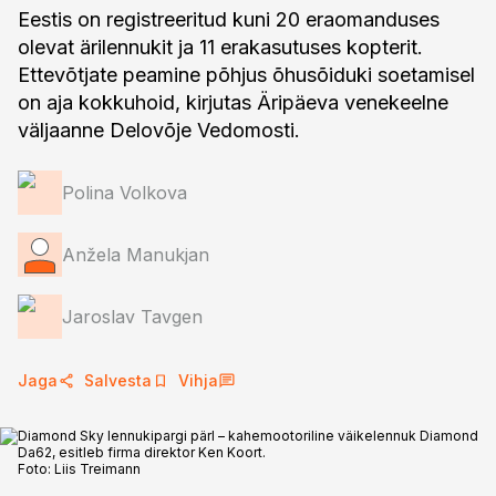
Eestis on registreeritud kuni 20 eraomanduses
olevat ärilennukit ja 11 erakasutuses kopterit.
Ettevõtjate peamine põhjus õhusõiduki soetamisel
on aja kokkuhoid, kirjutas Äripäeva venekeelne
väljaanne Delovõje Vedomosti.
Polina Volkova
Anžela Manukjan
Jaroslav Tavgen
Jaga
Salvesta
Vihja
Diamond Sky lennukipargi pärl – kahemootoriline väikelennuk Diamond
Da62, esitleb firma direktor Ken Koort.
Foto:
Liis Treimann