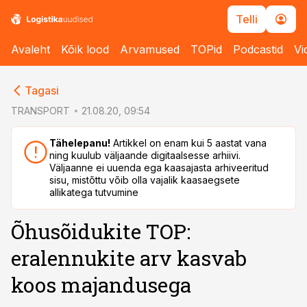
Telli
Avaleht
Kõik lood
Arvamused
TOPid
Podcastid
Vi
cebook
Tagasi
Twitter)
TRANSPORT
21.08.20, 09:54
kedIn
Tähelepanu!
Artikkel on enam kui 5 aastat vana
ning kuulub väljaande digitaalsesse arhiivi.
ail
Väljaanne ei uuenda ega kaasajasta arhiveeritud
sisu, mistõttu võib olla vajalik kaasaegsete
k
allikatega tutvumine
Õhusõidukite TOP:
eralennukite arv kasvab
koos majandusega