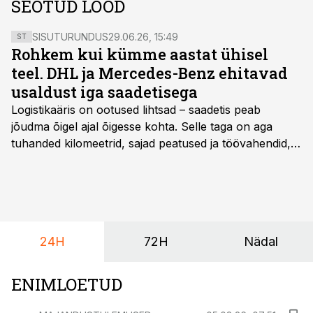
SEOTUD LOOD
SISUTURUNDUS
29.06.26, 15:49
ST
Rohkem kui kümme aastat ühisel
teel. DHL ja Mercedes-Benz ehitavad
usaldust iga saadetisega
Logistikaäris on ootused lihtsad – saadetis peab
jõudma õigel ajal õigesse kohta. Selle taga on aga
tuhanded kilomeetrid, sajad peatused ja töövahendid,
mille peale peab saama alati kindel olla. Just seepärast
on DHL usaldanud Mercedes-Benzi tarbesõidukeid
juba enam kui kümme aastat ning koostöö Vehoga on
selle aja jooksul kujunenud oluliseks osaks ettevõtte
igapäevasest tööst.
24H
72H
Nädal
ENIMLOETUD