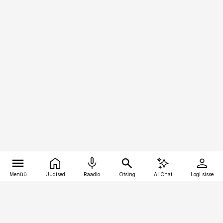
Menüü
Uudised
Raadio
Otsing
AI Chat
Logi sisse
Vana-Lõuna 39/1, 19094 Tallinn