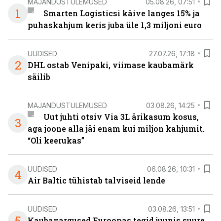
MAJANDUSTULEMUSED
05.08.26, 07:51
1
Smarten Logisticsi käive langes 15% ja
puhaskahjum keris juba üle 1,3 miljoni euro
UUDISED
27.07.26, 17:18
2
DHL ostab Venipaki, viimase kaubamärk
säilib
MAJANDUSTULEMUSED
03.08.26, 14:25
Uut juhti otsiv Via 3L ärikasum kosus,
3
aga joone alla jäi enam kui miljon kahjumit.
“Oli keerukas”
UUDISED
06.08.26, 10:31
4
Air Baltic tühistab talviseid lende
UUDISED
03.08.26, 13:51
5
Kaubavargused Euroopas tegid juunis suure