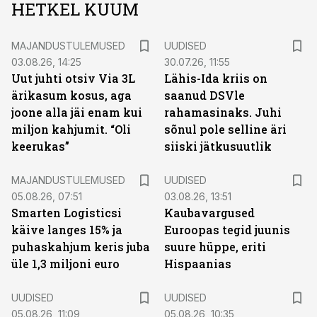
HETKEL KUUM
MAJANDUSTULEMUSED
UUDISED
03.08.26, 14:25
30.07.26, 11:55
Uut juhti otsiv Via 3L
Lähis-Ida kriis on
ärikasum kosus, aga
saanud DSVle
joone alla jäi enam kui
rahamasinaks. Juhi
miljon kahjumit. “Oli
sõnul pole selline äri
keerukas”
siiski jätkusuutlik
MAJANDUSTULEMUSED
UUDISED
05.08.26, 07:51
03.08.26, 13:51
Smarten Logisticsi
Kaubavargused
käive langes 15% ja
Euroopas tegid juunis
puhaskahjum keris juba
suure hüppe, eriti
üle 1,3 miljoni euro
Hispaanias
UUDISED
UUDISED
05.08.26, 11:09
05.08.26, 10:35