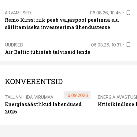
ARVAMUSED
06.08.26, 10:45
Remo Kirss: riik peab väljaspool pealinna elu
säilitamiseks investeerima ühendustesse
UUDISED
06.08.26, 10:31
Air Baltic tühistab talviseid lende
KONVERENTSID
16.09.2026
TALLINN - IDA-VIRUMAA
ENERGIA AVASTUS
Energiasäästlikud lahendused
Kriisikindluse
2026